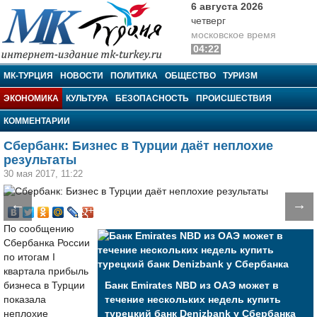
6 августа 2026
четверг
московское время
04:22
МК-Турция
МК-ТУРЦИЯ
НОВОСТИ
ПОЛИТИКА
ОБЩЕСТВО
ТУРИЗМ
ЭКОНОМИКА
КУЛЬТУРА
БЕЗОПАСНОСТЬ
ПРОИСШЕСТВИЯ
КОММЕНТАРИИ
Сбербанк: Бизнес в Турции даёт неплохие
результаты
30 мая 2017, 11:22
←
→
По сообщению
Сбербанка России
по итогам I
квартала прибыль
бизнеса в Турции
Банк Emirates NBD из ОАЭ может в
показала
течение нескольких недель купить
неплохие
турецкий банк Denizbank у Сбербанка