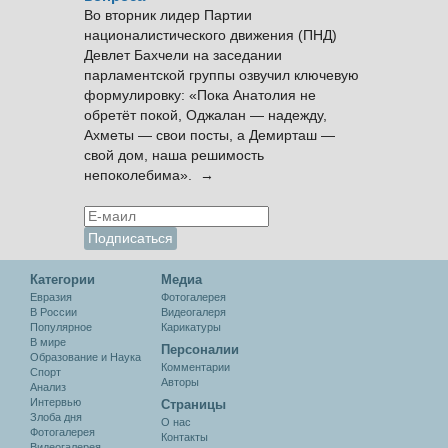
Во вторник лидер Партии
националистического движения (ПНД)
Девлет Бахчели на заседании
парламентской группы озвучил ключевую
формулировку: «Пока Анатолия не
обретёт покой, Оджалан — надежду,
Ахметы — свои посты, а Демирташ —
свой дом, наша решимость
непоколебима». →
Категории
Медиа
Евразия
Фотогалерея
В России
Видеогалеря
Популярное
Карикатуры
В мире
Персоналии
Образование и Наука
Комментарии
Спорт
Авторы
Анализ
Интервью
Cтраницы
Злоба дня
О нас
Фотогалерея
Контакты
Видеогалерея