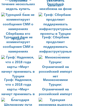
течение нескольких
Denizbank
недель купить
неизбежна на фоне
турецкий банк
стремления
Denizbank у
Emirates NBD
Сбербанка
увеличить
капитал»
Турецкий банк не
Греф: Сбербанк
комментирует
продолжит
сообщения СМИ о
поддерживать
намерениях
инфраструктурные
Сбербанка его
проекты в Турции
продать
Греф: Надеемся,
Минэкономики
что с 2018 года
Турции:
карты «Мир»
Ограничений на
начнут принимать в
российский импорт
Турции
нет