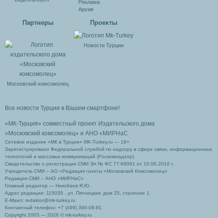
Реклама
Архив
Партнеры
Проекты
Новости Турции
Московский комсомолец
Все новости Турции в Вашем смартфоне!
«МК-Турция» совместный проект Издательского дома
«Московский комсомолец»
и АНО «МИРНаС
Сетевое издание «МК в Турции» MK-Turkey.ru — 16+
Зарегистрировано Федеральной службой по надзору в сфере связи, информационных
технологий и массовых коммуникаций (Роскомнадзор).
Свидетельство о регистрации СМИ Эл № ФС 77-66061 от 10.06.2016 г.
Учредитель СМИ – АО «Редакция газеты «Московский Комсомолец»
Редакция СМИ – АНО «МИРНаС»
Главный редактор — Ниязбаев Я.Ю.
Адрес редакции: 115035 , ул. Пятницкая, дом 25, строение 1.
Е-Маил: redaktor@mk-turkey.ru
Контактный телефон: +7 (499) 390-08-91
Copyright 2003 — 2026 © mk-turkey.ru