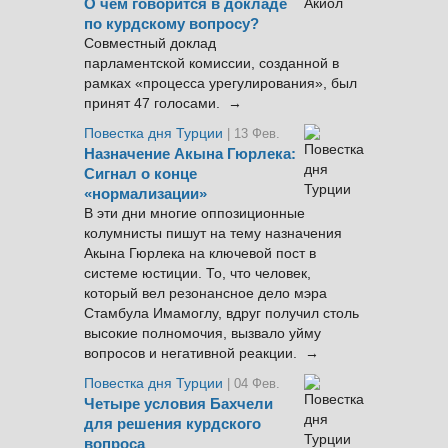
О чём говорится в докладе
по курдскому вопросу?
Совместный доклад
парламентской комиссии, созданной в
рамках «процесса урегулирования», был
принят 47 голосами. →
Повестка дня Турции
| 13 Фев.
Назначение Акына Гюрлека:
Сигнал о конце
«нормализации»
В эти дни многие оппозиционные
колумнисты пишут на тему назначения
Акына Гюрлека на ключевой пост в
системе юстиции. То, что человек,
который вел резонансное дело мэра
Стамбула Имамоглу, вдруг получил столь
высокие полномочия, вызвало уйму
вопросов и негативной реакции. →
Повестка дня Турции
| 04 Фев.
Четыре условия Бахчели
для решения курдского
вопроса