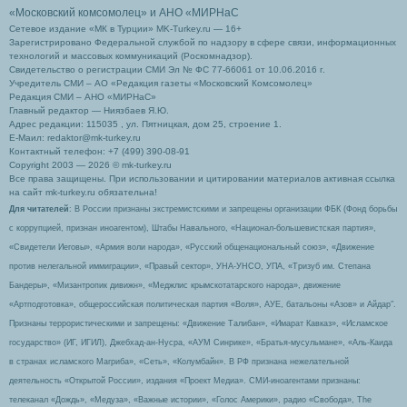
«Московский комсомолец»
и АНО «МИРНаС
Сетевое издание «МК в Турции» MK-Turkey.ru — 16+
Зарегистрировано Федеральной службой по надзору в сфере связи, информационных
технологий и массовых коммуникаций (Роскомнадзор).
Свидетельство о регистрации СМИ Эл № ФС 77-66061 от 10.06.2016 г.
Учредитель СМИ – АО «Редакция газеты «Московский Комсомолец»
Редакция СМИ – АНО «МИРНаС»
Главный редактор — Ниязбаев Я.Ю.
Адрес редакции: 115035 , ул. Пятницкая, дом 25, строение 1.
Е-Маил: redaktor@mk-turkey.ru
Контактный телефон: +7 (499) 390-08-91
Copyright 2003 — 2026 © mk-turkey.ru
Все права защищены. При использовании и цитировании материалов активная ссылка
на сайт mk-turkey.ru обязательна!
Для читателей
: В России признаны экстремистскими и запрещены организации ФБК (Фонд борьбы
с коррупцией, признан иноагентом), Штабы Навального, «Национал-большевистская партия»,
«Свидетели Иеговы», «Армия воли народа», «Русский общенациональный союз», «Движение
против нелегальной иммиграции», «Правый сектор», УНА-УНСО, УПА, «Тризуб им. Степана
Бандеры», «Мизантропик дивижн», «Меджлис крымскотатарского народа», движение
«Артподготовка», общероссийская политическая партия «Воля», АУЕ, батальоны «Азов» и Айдар″.
Признаны террористическими и запрещены: «Движение Талибан», «Имарат Кавказ», «Исламское
государство» (ИГ, ИГИЛ), Джебхад-ан-Нусра, «АУМ Синрике», «Братья-мусульмане», «Аль-Каида
в странах исламского Магриба», «Сеть», «Колумбайн». В РФ признана нежелательной
деятельность «Открытой России», издания «Проект Медиа». СМИ-иноагентами признаны:
телеканал «Дождь», «Медуза», «Важные истории», «Голос Америки», радио «Свобода», The