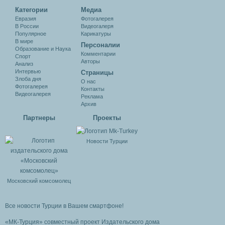
Категории
Медиа
Евразия
Фотогалерея
В России
Видеогалеря
Популярное
Карикатуры
В мире
Персоналии
Образование и Наука
Комментарии
Спорт
Авторы
Анализ
Интервью
Cтраницы
Злоба дня
О нас
Фотогалерея
Контакты
Видеогалерея
Реклама
Архив
Партнеры
Проекты
Новости Турции
Московский комсомолец
Все новости Турции в Вашем смартфоне!
«МК-Турция» совместный проект Издательского дома