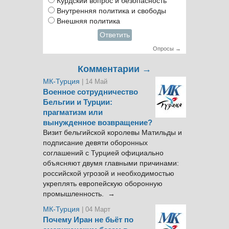
Курдский вопрос и безопасность
Внутренняя политика и свободы
Внешняя политика
Ответить
Опросы →
Комментарии →
МК-Турция
| 14 Май
Военное сотрудничество
Бельгии и Турции:
прагматизм или
вынужденное возвращение?
Визит бельгийской королевы Матильды и
подписание девяти оборонных
соглашений с Турцией официально
объясняют двумя главными причинами:
российской угрозой и необходимостью
укреплять европейскую оборонную
промышленность. →
МК-Турция
| 04 Март
Почему Иран не бьёт по