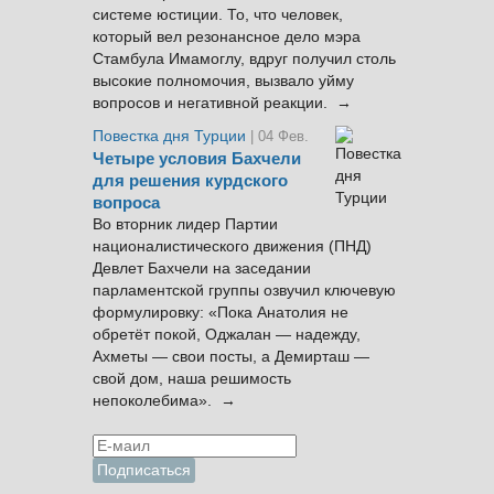
системе юстиции. То, что человек,
который вел резонансное дело мэра
Стамбула Имамоглу, вдруг получил столь
высокие полномочия, вызвало уйму
вопросов и негативной реакции. →
Повестка дня Турции
| 04 Фев.
Четыре условия Бахчели
для решения курдского
вопроса
Во вторник лидер Партии
националистического движения (ПНД)
Девлет Бахчели на заседании
парламентской группы озвучил ключевую
формулировку: «Пока Анатолия не
обретёт покой, Оджалан — надежду,
Ахметы — свои посты, а Демирташ —
свой дом, наша решимость
непоколебима». →