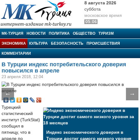
8 августа 2026
суббота
московское время
05:06
МК-Турция
МК-ТУРЦИЯ
НОВОСТИ
ПОЛИТИКА
ОБЩЕСТВО
ТУРИЗМ
ЭКОНОМИКА
КУЛЬТУРА
БЕЗОПАСНОСТЬ
ПРОИСШЕСТВИЯ
КОММЕНТАРИИ
В Турции индекс потребительского доверия
повысился в апреле
23 апреля 2018, 12:04
←
→
Турецкий
статистический
институт (TurkStat)
сообщил в
пятницу, что в
Индекс экономического доверия в
апреле по
Турции достиг самого низкого уровня