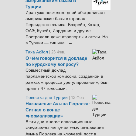
американским базам в
Турции
Иран уже несколько дней обстреливает
американские базы в странах
Персидского залива: Бахрейн, Катар,
ОАЭ, Кувейт, Иордания и другие.
Пострадали даже аэропорты и отели. Но
в Турции — тишина. →
Таха Акйол
| 23 Фев.
О чём говорится в докладе
по курдскому вопросу?
Совместный доклад
парламентской комиссии, созданной в
рамках «процесса урегулирования», был
принят 47 голосами. →
Повестка дня Турции
| 13 Фев.
Назначение Акына Гюрлека:
Сигнал о конце
«нормализации»
В эти дни многие оппозиционные
колумнисты пишут на тему назначения
Акына Гюрлека на ключевой пост в