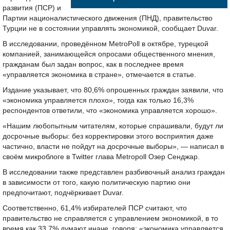
развития (ПСР) и
Партии националистического движения (ПНД), правительство
Турции не в состоянии управлять экономикой, сообщает Duvar.
В исследовании, проведённом MetroPoll в октябре, турецкой
компанией, занимающейся опросами общественного мнения,
гражданам был задан вопрос, как в последнее время
«управляется экономика в стране», отмечается в статье.
Издание указывает, что 80,6% опрошенных граждан заявили, что
«экономика управляется плохо», тогда как только 16,3%
респондентов ответили, что «экономика управляется хорошо».
«Нашим любопытным читателям, которые спрашивали, будут ли
досрочные выборы: без корректировки этого восприятия даже
частично, власти не пойдут на досрочные выборы», — написал в
своём микроблоге в Twitter глава Metropoll Озер Сенджар.
В исследовании также представлен разбивочный анализ граждан
в зависимости от того, какую политическую партию они
предпочитают, подчёркивает Duvar.
Соответственно, 61,4% избирателей ПСР считают, что
правительство не справляется с управлением экономикой, в то
время как 33,7% думают иначе, говоря: «экономика управляется