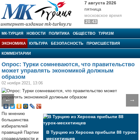
7 августа 2026
пятница
московское время
20:43
МК-Турция
МК-ТУРЦИЯ
НОВОСТИ
ПОЛИТИКА
ОБЩЕСТВО
ТУРИЗМ
ЭКОНОМИКА
КУЛЬТУРА
БЕЗОПАСНОСТЬ
ПРОИСШЕСТВИЯ
КОММЕНТАРИИ
Опрос: Турки сомневаются, что правительство
может управлять экономикой должным
образом
02 ноября 2021, 13:06
←
→
По мнению
большинства
избирателей
правящей Партии
В Турцию из Херсона прибыли 88 турок-
справедливости и
месхетинцев