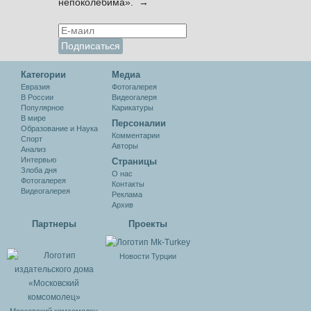
непоколебима». →
Категории
Медиа
Евразия
Фотогалерея
В России
Видеогалеря
Популярное
Карикатуры
В мире
Персоналии
Образование и Наука
Комментарии
Спорт
Авторы
Анализ
Интервью
Cтраницы
Злоба дня
О нас
Фотогалерея
Контакты
Видеогалерея
Реклама
Архив
Партнеры
Проекты
Новости Турции