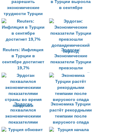
разрешить
в Турции выросла
экономические
в сентябре
трудности Турции
Reuters: Инфляция
Эрдоган:
в Турции в
Экономические
сентябре достигнет
показатели Турции
19,7%
превзошли
допандемический
период
Эрдоган
Экономика Турции
похвалился
растёт рекордными
экономическими
темпами после
показателями
вирусного спада
страны во время
пандемии