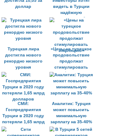
достигла 10,05 за
Инвесторы хотят
доллар
видеть в Турции
надёжную
политическую базу
Турецкая лира
«Цены на турецкое
достигла нового
продовольствие
рекордно низкого
продолжат
уровня
стимулировать
инфляцию»
СМИ:
Аналитик: Турция
Госпредприятия
может повысить
Турции в 2020 году
минимальную
потеряли 1,65 млрд
зарплату на 35-40%
долларов