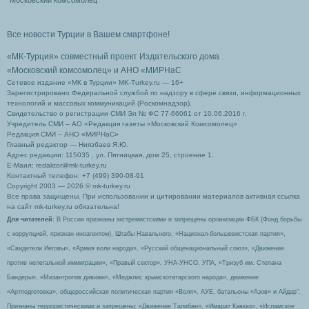
Московский комсомолец
Все новости Турции в Вашем смартфоне!
«МК-Турция» совместный проект Издательского дома
«Московский комсомолец»
и АНО «МИРНаС
Сетевое издание «МК в Турции» MK-Turkey.ru — 16+
Зарегистрировано Федеральной службой по надзору в сфере связи, информационных
технологий и массовых коммуникаций (Роскомнадзор).
Свидетельство о регистрации СМИ Эл № ФС 77-66061 от 10.06.2016 г.
Учредитель СМИ – АО «Редакция газеты «Московский Комсомолец»
Редакция СМИ – АНО «МИРНаС»
Главный редактор — Ниязбаев Я.Ю.
Адрес редакции: 115035 , ул. Пятницкая, дом 25, строение 1.
Е-Маил: redaktor@mk-turkey.ru
Контактный телефон: +7 (499) 390-08-91
Copyright 2003 — 2026 © mk-turkey.ru
Все права защищены. При использовании и цитировании материалов активная ссылка
на сайт mk-turkey.ru обязательна!
Для читателей
: В России признаны экстремистскими и запрещены организации ФБК (Фонд борьбы
с коррупцией, признан иноагентом), Штабы Навального, «Национал-большевистская партия»,
«Свидетели Иеговы», «Армия воли народа», «Русский общенациональный союз», «Движение
против нелегальной иммиграции», «Правый сектор», УНА-УНСО, УПА, «Тризуб им. Степана
Бандеры», «Мизантропик дивижн», «Меджлис крымскотатарского народа», движение
«Артподготовка», общероссийская политическая партия «Воля», АУЕ, батальоны «Азов» и Айдар″.
Признаны террористическими и запрещены: «Движение Талибан», «Имарат Кавказ», «Исламское