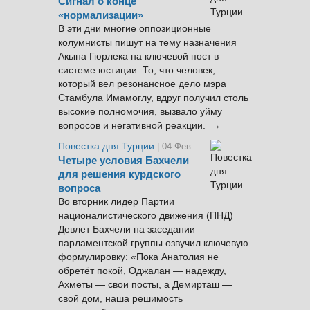
Сигнал о конце
«нормализации»
В эти дни многие оппозиционные
колумнисты пишут на тему назначения
Акына Гюрлека на ключевой пост в
системе юстиции. То, что человек,
который вел резонансное дело мэра
Стамбула Имамоглу, вдруг получил столь
высокие полномочия, вызвало уйму
вопросов и негативной реакции. →
Повестка дня Турции
| 04 Фев.
Четыре условия Бахчели
для решения курдского
вопроса
Во вторник лидер Партии
националистического движения (ПНД)
Девлет Бахчели на заседании
парламентской группы озвучил ключевую
формулировку: «Пока Анатолия не
обретёт покой, Оджалан — надежду,
Ахметы — свои посты, а Демирташ —
свой дом, наша решимость