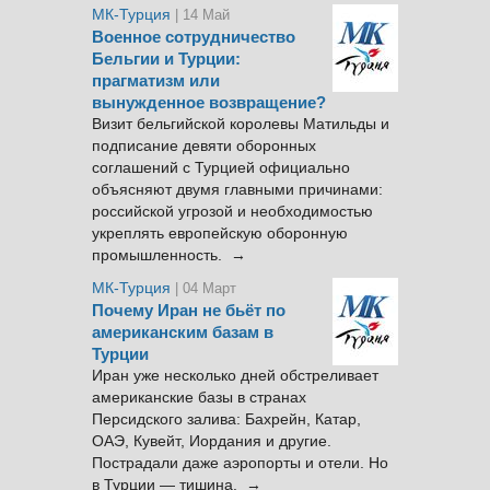
МК-Турция
| 14 Май
Военное сотрудничество
Бельгии и Турции:
прагматизм или
вынужденное возвращение?
Визит бельгийской королевы Матильды и
подписание девяти оборонных
соглашений с Турцией официально
объясняют двумя главными причинами:
российской угрозой и необходимостью
укреплять европейскую оборонную
промышленность. →
МК-Турция
| 04 Март
Почему Иран не бьёт по
американским базам в
Турции
Иран уже несколько дней обстреливает
американские базы в странах
Персидского залива: Бахрейн, Катар,
ОАЭ, Кувейт, Иордания и другие.
Пострадали даже аэропорты и отели. Но
в Турции — тишина. →