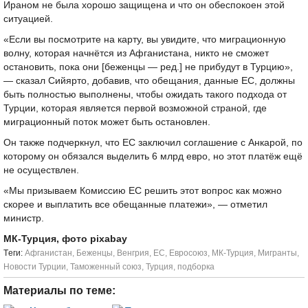
Ираном не была хорошо защищена и что он обеспокоен этой
ситуацией.
«Если вы посмотрите на карту, вы увидите, что миграционную
волну, которая начнётся из Афганистана, никто не сможет
остановить, пока они [беженцы — ред.] не прибудут в Турцию»,
— сказал Сийярто, добавив, что обещания, данные ЕС, должны
быть полностью выполнены, чтобы ожидать такого подхода от
Турции, которая является первой возможной страной, где
миграционный поток может быть остановлен.
Он также подчеркнул, что ЕС заключил соглашение с Анкарой, по
которому он обязался выделить 6 млрд евро, но этот платёж ещё
не осуществлен.
«Мы призываем Комиссию ЕС решить этот вопрос как можно
скорее и выплатить все обещанные платежи», — отметил
министр.
МК-Турция, фото pixabay
Tеги:
Афганистан
,
Беженцы
,
Венгрия
,
ЕС
,
Евросоюз
,
МК-Турция
,
Мигранты
,
Новости Турции
,
Таможенный союз
,
Турция
,
подборка
Материалы по теме: