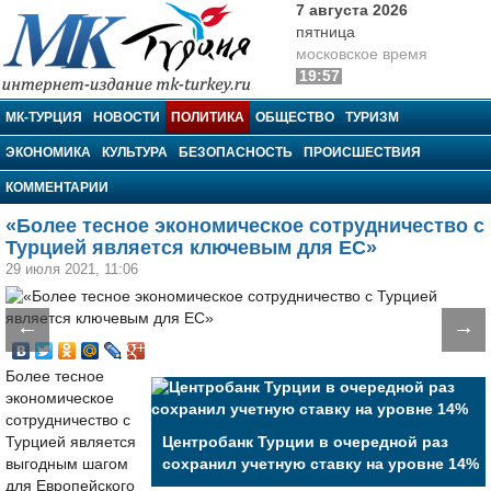
7 августа 2026
пятница
московское время
19:57
МК-Турция
МК-ТУРЦИЯ
НОВОСТИ
ПОЛИТИКА
ОБЩЕСТВО
ТУРИЗМ
ЭКОНОМИКА
КУЛЬТУРА
БЕЗОПАСНОСТЬ
ПРОИСШЕСТВИЯ
КОММЕНТАРИИ
«Более тесное экономическое сотрудничество с
Турцией является ключевым для ЕС»
29 июля 2021, 11:06
←
→
Более тесное
экономическое
сотрудничество с
Турцией является
Центробанк Турции в очередной раз
выгодным шагом
сохранил учетную ставку на уровне 14%
для Европейского