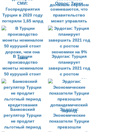
СМИ:
Опрос: Турки
Госпредприятия
сомневаются, что
Турции в 2020 году
правительство
потеряли 1,65 млрд
может управлять
долларов
экономикой
должным образом
В Турции
Эрдоган: Турция
производство
планирует
монеты номиналом
завершить 2021 год
50 курушей стоит
с ростом
дороже, чем она
экономики на 9%
сама
Банковский
Эрдоган:
регулятор Турции
Экономические
не продлит
показатели Турции
льготный период
превзошли