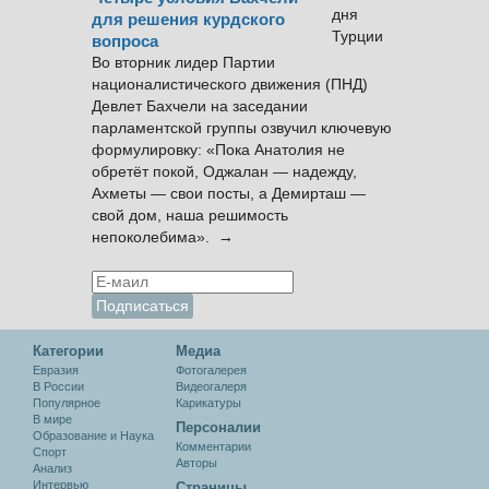
для решения курдского
вопроса
Во вторник лидер Партии
националистического движения (ПНД)
Девлет Бахчели на заседании
парламентской группы озвучил ключевую
формулировку: «Пока Анатолия не
обретёт покой, Оджалан — надежду,
Ахметы — свои посты, а Демирташ —
свой дом, наша решимость
непоколебима». →
Категории
Медиа
Евразия
Фотогалерея
В России
Видеогалеря
Популярное
Карикатуры
В мире
Персоналии
Образование и Наука
Комментарии
Спорт
Авторы
Анализ
Интервью
Cтраницы