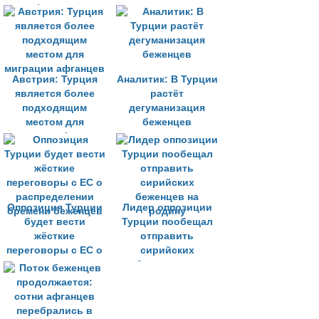
афганских
чем другие жители»
беженцах
Австрия: Турция
Аналитик: В Турции
является более
растёт
подходящим
дегуманизация
местом для
беженцев
миграции афганцев
Оппозиция Турции
Лидер оппозиции
будет вести
Турции пообещал
жёсткие
отправить
переговоры с ЕС о
сирийских
распределении
беженцев на
бремени беженцев
родину