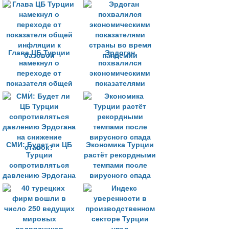
кредитования
допандемический
период
Глава ЦБ Турции
Эрдоган
намекнул о
похвалился
переходе от
экономическими
показателя общей
показателями
инфляции к
страны во время
базовой
пандемии
СМИ: Будет ли ЦБ
Экономика Турции
Турции
растёт рекордными
сопротивляться
темпами после
давлению Эрдогана
вирусного спада
на снижение
ставок?