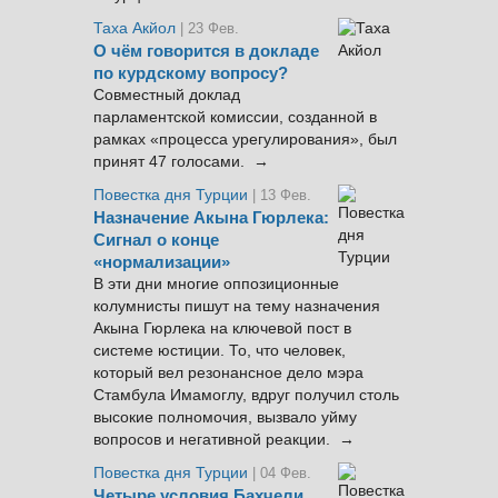
Таха Акйол
| 23 Фев.
О чём говорится в докладе
по курдскому вопросу?
Совместный доклад
парламентской комиссии, созданной в
рамках «процесса урегулирования», был
принят 47 голосами. →
Повестка дня Турции
| 13 Фев.
Назначение Акына Гюрлека:
Сигнал о конце
«нормализации»
В эти дни многие оппозиционные
колумнисты пишут на тему назначения
Акына Гюрлека на ключевой пост в
системе юстиции. То, что человек,
который вел резонансное дело мэра
Стамбула Имамоглу, вдруг получил столь
высокие полномочия, вызвало уйму
вопросов и негативной реакции. →
Повестка дня Турции
| 04 Фев.
Четыре условия Бахчели