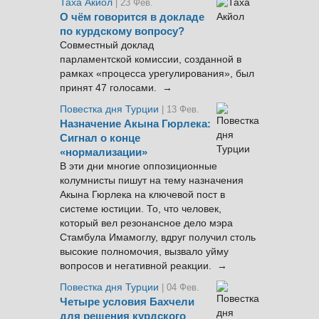
Таха Акйол
| 23 Фев.
О чём говорится в докладе
по курдскому вопросу?
Совместный доклад
парламентской комиссии, созданной в
рамках «процесса урегулирования», был
принят 47 голосами. →
Повестка дня Турции
| 13 Фев.
Назначение Акына Гюрлека:
Сигнал о конце
«нормализации»
В эти дни многие оппозиционные
колумнисты пишут на тему назначения
Акына Гюрлека на ключевой пост в
системе юстиции. То, что человек,
который вел резонансное дело мэра
Стамбула Имамоглу, вдруг получил столь
высокие полномочия, вызвало уйму
вопросов и негативной реакции. →
Повестка дня Турции
| 04 Фев.
Четыре условия Бахчели
для решения курдского