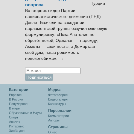
вопроса
Во вторник лидер Партии
националистического движения (ПНД)
Девлет Бахчели на заседании
парламентской группы озвучил ключевую
формулировку: «Пока Анатолия не
обретёт покой, Оджалан — надежду,
Ахметы — свои посты, а Демирташ —
свой дом, наша решимость
непоколебима». →
Категории
Медиа
Евразия
Фотогалерея
В России
Видеогалеря
Популярное
Карикатуры
В мире
Персоналии
Образование и Наука
Комментарии
Спорт
Авторы
Анализ
Интервью
Cтраницы
Злоба дня
О нас