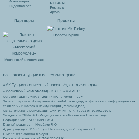
Фотогалерея
Контакты
Видеогалерея
Реклама
Архив
Партнеры
Проекты
Новости Турции
Московский комсомолец
Все новости Турции в Вашем смартфоне!
«МК-Турция» совместный проект Издательского дома
«Московский комсомолец»
и АНО «МИРНаС
Сетевое издание «МК в Турции» MK-Turkey.ru — 16+
Зарегистрировано Федеральной службой по надзору в сфере связи, информационных
технологий и массовых коммуникаций (Роскомнадзор).
Свидетельство о регистрации СМИ Эл № ФС 77-66061 от 10.06.2016 г.
Учредитель СМИ – АО «Редакция газеты «Московский Комсомолец»
Редакция СМИ – АНО «МИРНаС»
Главный редактор — Ниязбаев Я.Ю.
Адрес редакции: 115035 , ул. Пятницкая, дом 25, строение 1.
Е-Маил: redaktor@mk-turkey.ru
Контактный телефон: +7 (499) 390-08-91