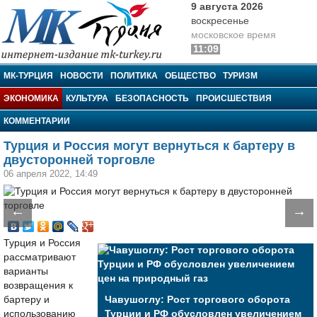
9 августа 2026
воскресенье
московское время
11:09
МК-Турция
МК-ТУРЦИЯ
НОВОСТИ
ПОЛИТИКА
ОБЩЕСТВО
ТУРИЗМ
ЭКОНОМИКА
КУЛЬТУРА
БЕЗОПАСНОСТЬ
ПРОИСШЕСТВИЯ
КОММЕНТАРИИ
Турция и Россия могут вернуться к бартеру в
двусторонней торговле
06 апреля 2022, 14:49
←
→
Турция и Россия
рассматривают
варианты
возвращения к
бартеру и
Чавушоглу: Рост торгового оборота
использованию
Турции и РФ обусловлен увеличением