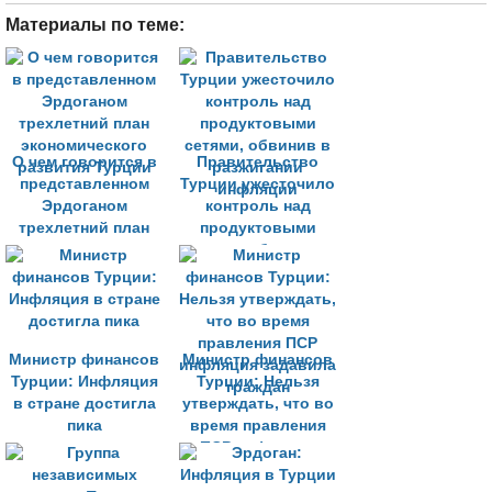
Материалы по теме:
О чем говорится в
Правительство
представленном
Турции ужесточило
Эрдоганом
контроль над
трехлетний план
продуктовыми
экономического
сетями, обвинив в
развития Турции
разжигании
инфляции
Министр финансов
Министр финансов
Турции: Инфляция
Турции: Нельзя
в стране достигла
утверждать, что во
пика
время правления
ПСР инфляция
задавила граждан