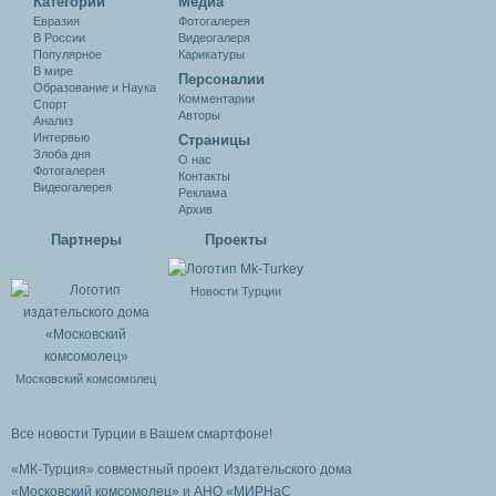
Категории
Медиа
Евразия
Фотогалерея
В России
Видеогалеря
Популярное
Карикатуры
В мире
Персоналии
Образование и Наука
Комментарии
Спорт
Авторы
Анализ
Интервью
Cтраницы
Злоба дня
О нас
Фотогалерея
Контакты
Видеогалерея
Реклама
Архив
Партнеры
Проекты
Новости Турции
Московский комсомолец
Все новости Турции в Вашем смартфоне!
«МК-Турция» совместный проект Издательского дома
«Московский комсомолец»
и АНО «МИРНаС