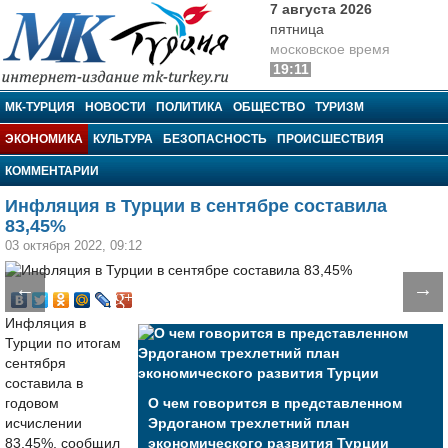
7 августа 2026
пятница
московское время
19:11
МК-Турция
МК-ТУРЦИЯ
НОВОСТИ
ПОЛИТИКА
ОБЩЕСТВО
ТУРИЗМ
ЭКОНОМИКА
КУЛЬТУРА
БЕЗОПАСНОСТЬ
ПРОИСШЕСТВИЯ
КОММЕНТАРИИ
Инфляция в Турции в сентябре составила
83,45%
03 октября 2022, 09:12
←
→
Инфляция в
Турции по итогам
сентября
составила в
годовом
О чем говорится в представленном
исчислении
Эрдоганом трехлетний план
83,45%, сообщил
экономического развития Турции