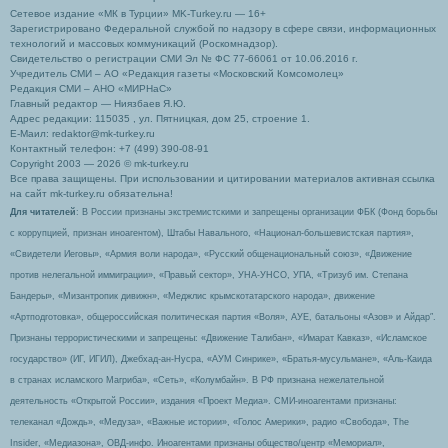
Сетевое издание «МК в Турции» MK-Turkey.ru — 16+
Зарегистрировано Федеральной службой по надзору в сфере связи, информационных
технологий и массовых коммуникаций (Роскомнадзор).
Свидетельство о регистрации СМИ Эл № ФС 77-66061 от 10.06.2016 г.
Учредитель СМИ – АО «Редакция газеты «Московский Комсомолец»
Редакция СМИ – АНО «МИРНаС»
Главный редактор — Ниязбаев Я.Ю.
Адрес редакции: 115035 , ул. Пятницкая, дом 25, строение 1.
Е-Маил: redaktor@mk-turkey.ru
Контактный телефон: +7 (499) 390-08-91
Copyright 2003 — 2026 © mk-turkey.ru
Все права защищены. При использовании и цитировании материалов активная ссылка
на сайт mk-turkey.ru обязательна!
Для читателей
: В России признаны экстремистскими и запрещены организации ФБК (Фонд борьбы
с коррупцией, признан иноагентом), Штабы Навального, «Национал-большевистская партия»,
«Свидетели Иеговы», «Армия воли народа», «Русский общенациональный союз», «Движение
против нелегальной иммиграции», «Правый сектор», УНА-УНСО, УПА, «Тризуб им. Степана
Бандеры», «Мизантропик дивижн», «Меджлис крымскотатарского народа», движение
«Артподготовка», общероссийская политическая партия «Воля», АУЕ, батальоны «Азов» и Айдар″.
Признаны террористическими и запрещены: «Движение Талибан», «Имарат Кавказ», «Исламское
государство» (ИГ, ИГИЛ), Джебхад-ан-Нусра, «АУМ Синрике», «Братья-мусульмане», «Аль-Каида
в странах исламского Магриба», «Сеть», «Колумбайн». В РФ признана нежелательной
деятельность «Открытой России», издания «Проект Медиа». СМИ-иноагентами признаны:
телеканал «Дождь», «Медуза», «Важные истории», «Голос Америки», радио «Свобода», The
Insider, «Медиазона», ОВД-инфо. Иноагентами признаны общество/центр «Мемориал»,