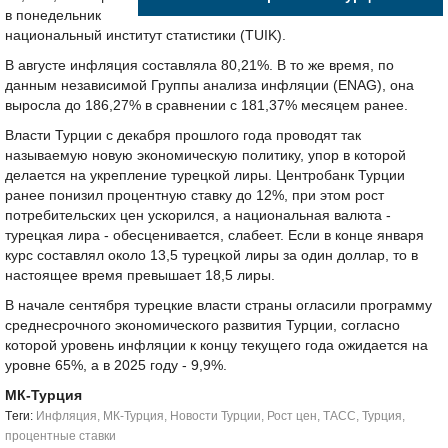
в понедельник
национальный институт статистики (ТUIK).
В августе инфляция составляла 80,21%. В то же время, по
данным независимой Группы анализа инфляции (ENAG), она
выросла до 186,27% в сравнении с 181,37% месяцем ранее.
Власти Турции с декабря прошлого года проводят так
называемую новую экономическую политику, упор в которой
делается на укрепление турецкой лиры. Центробанк Турции
ранее понизил процентную ставку до 12%, при этом рост
потребительских цен ускорился, а национальная валюта -
турецкая лира - обесценивается, слабеет. Если в конце января
курс составлял около 13,5 турецкой лиры за один доллар, то в
настоящее время превышает 18,5 лиры.
В начале сентября турецкие власти страны огласили программу
среднесрочного экономического развития Турции, согласно
которой уровень инфляции к концу текущего года ожидается на
уровне 65%, а в 2025 году - 9,9%.
МК-Турция
Tеги:
Инфляция
,
МК-Турция
,
Новости Турции
,
Рост цен
,
ТАСС
,
Турция
,
процентные ставки