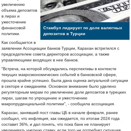
увеличению
объема депозитов
в лирах и
ужесточение
финансовой
Стамбул лидирует по доле валютных
политики.
депозитов в Турции
Как сообщается в
заявлении Ассоциации банков Турции, Карахан встретился с
председателем совета директоров ассоциации, а также
управляющими входящих в нее банков.
"Встреча, на которой обсуждались перспективы в контексте
текущих макроэкономических событий в банковской сфере,
прошла крайне успешно. Была дана оценка актуальной ситуации
в секторе и ожиданиям. Основное внимание было уделено
регуляторным мерам по увеличению доли депозитов в турецких
лирах, шагам по упрощению и ужесточению
макропруденциальной политики", - сообщила ассоциация.
Карахан, занявший пост главы ЦБ в начале февраля, ранее
сообщил, что инфляция, как ожидается, по итогам 2024 года
составит 36%, и дал понять, что пока банк не планирует
увеличивать учетную ставку, если того не потребует ситуация.