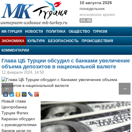
10 августа 2026
понедельник
московское время
04:46
МК-Турция
МК-ТУРЦИЯ
НОВОСТИ
ПОЛИТИКА
ОБЩЕСТВО
ТУРИЗМ
ЭКОНОМИКА
КУЛЬТУРА
БЕЗОПАСНОСТЬ
ПРОИСШЕСТВИЯ
КОММЕНТАРИИ
Глава ЦБ Турции обсудил с банками увеличение
объема депозитов в национальной валюте
12 февраля 2024, 14:50
←
→
Новый глава
Центробанка
Турции Фатих
Карахан обсудил
с руководителями
банков цели по