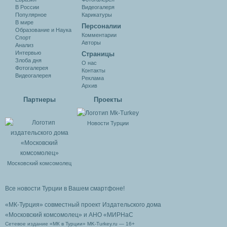
В России
Видеогалеря
Популярное
Карикатуры
В мире
Персоналии
Образование и Наука
Комментарии
Спорт
Авторы
Анализ
Интервью
Cтраницы
Злоба дня
О нас
Фотогалерея
Контакты
Видеогалерея
Реклама
Архив
Партнеры
Проекты
Новости Турции
Московский комсомолец
Все новости Турции в Вашем смартфоне!
«МК-Турция» совместный проект Издательского дома
«Московский комсомолец»
и АНО «МИРНаС
Сетевое издание «МК в Турции» MK-Turkey.ru — 16+