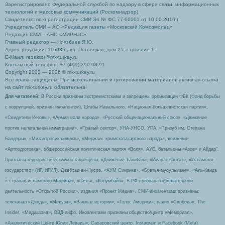
Зарегистрировано Федеральной службой по надзору в сфере связи, информационных
технологий и массовых коммуникаций (Роскомнадзор).
Свидетельство о регистрации СМИ Эл № ФС 77-66061 от 10.06.2016 г.
Учредитель СМИ – АО «Редакция газеты «Московский Комсомолец»
Редакция СМИ – АНО «МИРНаС»
Главный редактор — Ниязбаев Я.Ю.
Адрес редакции: 115035 , ул. Пятницкая, дом 25, строение 1.
Е-Маил: redaktor@mk-turkey.ru
Контактный телефон: +7 (499) 390-08-91
Copyright 2003 — 2026 © mk-turkey.ru
Все права защищены. При использовании и цитировании материалов активная ссылка
на сайт mk-turkey.ru обязательна!
Для читателей
: В России признаны экстремистскими и запрещены организации ФБК (Фонд борьбы
с коррупцией, признан иноагентом), Штабы Навального, «Национал-большевистская партия»,
«Свидетели Иеговы», «Армия воли народа», «Русский общенациональный союз», «Движение
против нелегальной иммиграции», «Правый сектор», УНА-УНСО, УПА, «Тризуб им. Степана
Бандеры», «Мизантропик дивижн», «Меджлис крымскотатарского народа», движение
«Артподготовка», общероссийская политическая партия «Воля», АУЕ, батальоны «Азов» и Айдар″.
Признаны террористическими и запрещены: «Движение Талибан», «Имарат Кавказ», «Исламское
государство» (ИГ, ИГИЛ), Джебхад-ан-Нусра, «АУМ Синрике», «Братья-мусульмане», «Аль-Каида
в странах исламского Магриба», «Сеть», «Колумбайн». В РФ признана нежелательной
деятельность «Открытой России», издания «Проект Медиа». СМИ-иноагентами признаны:
телеканал «Дождь», «Медуза», «Важные истории», «Голос Америки», радио «Свобода», The
Insider, «Медиазона», ОВД-инфо. Иноагентами признаны общество/центр «Мемориал»,
«Аналитический Центр Юрия Левады», Сахаровский центр. Instagram и Facebook (Metа)