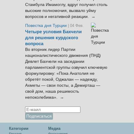
Стамбула Имамоглу, вдруг получил столь
высокие полномочия, вызвало уйму
вопросов и негативной реакции. →
Повестка дня Турции
| 04 Фев.
Четыре условия Бахчели
для решения курдского
вопроса
Во вторник лидер Партии
националистического движения (ПНД)
Девлет Бахчели на заседании
парламентской группы озвучил ключевую
формулировку: «Пока Анатолия не
обретёт покой, Оджалан — надежду,
Ахметы — свои посты, а Демирташ —
свой дом, наша решимость
непоколебима». →
Категории
Медиа
Евразия
Фотогалерея