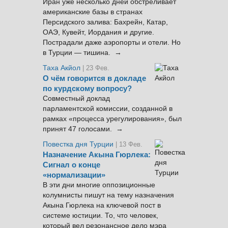
Иран уже несколько дней обстреливает
американские базы в странах
Персидского залива: Бахрейн, Катар,
ОАЭ, Кувейт, Иордания и другие.
Пострадали даже аэропорты и отели. Но
в Турции — тишина. →
Таха Акйол
| 23 Фев.
О чём говорится в докладе
по курдскому вопросу?
Совместный доклад
парламентской комиссии, созданной в
рамках «процесса урегулирования», был
принят 47 голосами. →
Повестка дня Турции
| 13 Фев.
Назначение Акына Гюрлека:
Сигнал о конце
«нормализации»
В эти дни многие оппозиционные
колумнисты пишут на тему назначения
Акына Гюрлека на ключевой пост в
системе юстиции. То, что человек,
который вел резонансное дело мэра