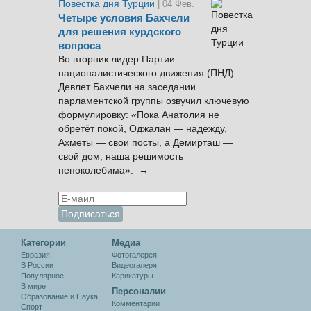
Повестка дня Турции
| 04 Фев.
Четыре условия Бахчели
для решения курдского
вопроса
Во вторник лидер Партии
националистического движения (ПНД)
Девлет Бахчели на заседании
парламентской группы озвучил ключевую
формулировку: «Пока Анатолия не
обретёт покой, Оджалан — надежду,
Ахметы — свои посты, а Демирташ —
свой дом, наша решимость
непоколебима». →
Категории
Медиа
Евразия
Фотогалерея
В России
Видеогалеря
Популярное
Карикатуры
В мире
Персоналии
Образование и Наука
Комментарии
Спорт