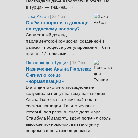
Пострадали даже аэропорты и отели. Но
в Турции — тишина. →
Таха Акйол
| 23 Фев.
О чём говорится в докладе
по курдскому вопросу?
Совместный доклад
парламентской комиссии, созданной в
рамках «процесса урегулирования», был
принят 47 голосами. →
Повестка дня Турции
| 13 Фев.
Назначение Акына Гюрлека:
Сигнал о конце
«нормализации»
В эти дни многие оппозиционные
колумнисты пишут на тему назначения
Акына Гюрлека на ключевой пост в
системе юстиции. То, что человек,
который вел резонансное дело мэра
Стамбула Имамоглу, вдруг получил столь
высокие полномочия, вызвало уйму
вопросов и негативной реакции. →