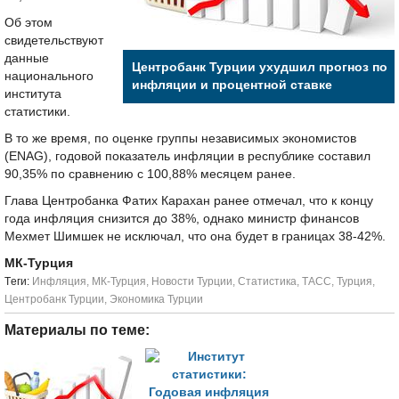
Об этом
свидетельствуют
данные
Центробанк Турции ухудшил прогноз по
национального
инфляции и процентной ставке
института
статистики.
В то же время, по оценке группы независимых экономистов
(ENAG), годовой показатель инфляции в республике составил
90,35% по сравнению с 100,88% месяцем ранее.
Глава Центробанка Фатих Карахан ранее отмечал, что к концу
года инфляция снизится до 38%, однако министр финансов
Мехмет Шимшек не исключал, что она будет в границах 38-42%.
МК-Турция
Tеги:
Инфляция
,
МК-Турция
,
Новости Турции
,
Статистика
,
ТАСС
,
Турция
,
Центробанк Турции
,
Экономика Турции
Материалы по теме: