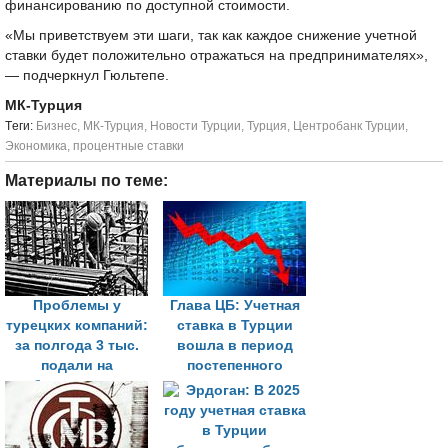
финансированию по доступной стоимости.
«Мы приветствуем эти шаги, так как каждое снижение учетной
ставки будет положительно отражаться на предпринимателях»,
— подчеркнул Гюльтепе.
МК-Турция
Tеги:
Бизнес
,
МК-Турция
,
Новости Турции
,
Турция
,
Центробанк Турции
,
Экономика
,
процентные ставки
Материалы по теме:
Проблемы у
Глава ЦБ: Учетная
турецких компаний:
ставка в Турции
за полгода 3 тыс.
вошла в период
подали на
постепенного
банкротство
снижения