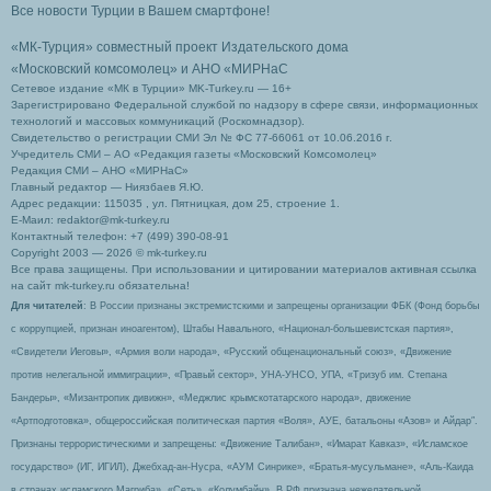
Все новости Турции в Вашем смартфоне!
«МК-Турция» совместный проект Издательского дома
«Московский комсомолец»
и АНО «МИРНаС
Сетевое издание «МК в Турции» MK-Turkey.ru — 16+
Зарегистрировано Федеральной службой по надзору в сфере связи, информационных
технологий и массовых коммуникаций (Роскомнадзор).
Свидетельство о регистрации СМИ Эл № ФС 77-66061 от 10.06.2016 г.
Учредитель СМИ – АО «Редакция газеты «Московский Комсомолец»
Редакция СМИ – АНО «МИРНаС»
Главный редактор — Ниязбаев Я.Ю.
Адрес редакции: 115035 , ул. Пятницкая, дом 25, строение 1.
Е-Маил: redaktor@mk-turkey.ru
Контактный телефон: +7 (499) 390-08-91
Copyright 2003 — 2026 © mk-turkey.ru
Все права защищены. При использовании и цитировании материалов активная ссылка
на сайт mk-turkey.ru обязательна!
Для читателей
: В России признаны экстремистскими и запрещены организации ФБК (Фонд борьбы
с коррупцией, признан иноагентом), Штабы Навального, «Национал-большевистская партия»,
«Свидетели Иеговы», «Армия воли народа», «Русский общенациональный союз», «Движение
против нелегальной иммиграции», «Правый сектор», УНА-УНСО, УПА, «Тризуб им. Степана
Бандеры», «Мизантропик дивижн», «Меджлис крымскотатарского народа», движение
«Артподготовка», общероссийская политическая партия «Воля», АУЕ, батальоны «Азов» и Айдар″.
Признаны террористическими и запрещены: «Движение Талибан», «Имарат Кавказ», «Исламское
государство» (ИГ, ИГИЛ), Джебхад-ан-Нусра, «АУМ Синрике», «Братья-мусульмане», «Аль-Каида
в странах исламского Магриба», «Сеть», «Колумбайн». В РФ признана нежелательной