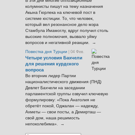
В эти дни многие оппозиционные
колумнисты пишут на тему назначения
Акына Гюрлека на ключевой пост в
системе юстиции. То, что человек,
который вел резонансное дело мэра
Стамбула Имамоглу, вдруг получил столь
высокие полномочия, вызвало уйму
вопросов и негативной реакции. →
Повестка дня Турции
| 04 Фев.
Четыре условия Бахчели
для решения курдского
вопроса
Во вторник лидер Партии
националистического движения (ПНД)
Девлет Бахчели на заседании
парламентской группы озвучил ключевую
формулировку: «Пока Анатолия не
обретёт покой, Оджалан — надежду,
Ахметы — свои посты, а Демирташ —
свой дом, наша решимость
непоколебима». →