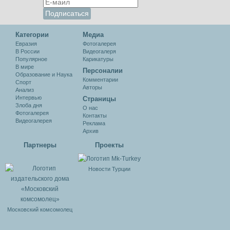
Категории
Медиа
Евразия
Фотогалерея
В России
Видеогалеря
Популярное
Карикатуры
В мире
Персоналии
Образование и Наука
Комментарии
Спорт
Авторы
Анализ
Интервью
Cтраницы
Злоба дня
О нас
Фотогалерея
Контакты
Видеогалерея
Реклама
Архив
Партнеры
Проекты
Новости Турции
Московский комсомолец