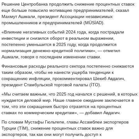
Решение Центробанка продолжить снижение процентных ставок
еще больше повысило мотивацию предпринимателей, сказал
Махмут Ашмали, президент Ассоциации независимых
промышленников и предпринимателей (MÜSİAD).
«Влияние негативных событий 2024 года, когда пострадали
инвестиции и снизился оборот в реальном выражении,
постепенно уменьшится в 2025 году, когда продолжится
нормализация денежно-кредитной политики», — отметил
Ашмали, говоря о последнем изменении ставки.
Финансовые расходы реального сектора постепенно снижаются
таким образом, чтобы не нанести ущерба тенденции к
сокращению инфляции, прокомментировал Шекиб Авдагич,
президент Стамбульской торговой палаты (İTO).
«Мы считаем важным, что 2025 год начался с решений, в которых
нуждается деловой мир. Наше главное ожидание заключается в
том, что эти сокращения быстро отразятся на процентных
ставках по коммерческим кредитам», — добавил Авдагич.
По словам Мустафы Гюльтепе, главы Ассамблеи экспортеров
Турции (TİM), снижение процентных ставок важно для
экспортеров, так как они могут получить доступ к