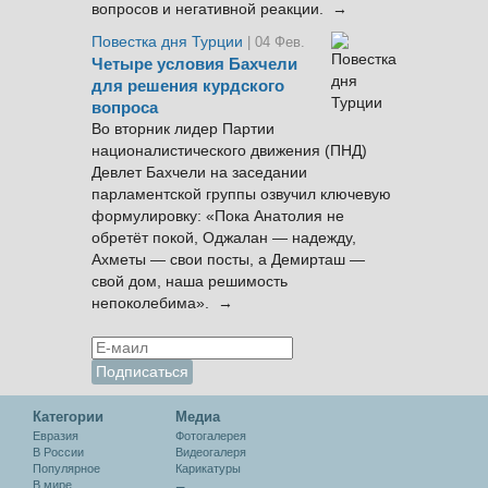
вопросов и негативной реакции. →
Повестка дня Турции
| 04 Фев.
Четыре условия Бахчели
для решения курдского
вопроса
Во вторник лидер Партии
националистического движения (ПНД)
Девлет Бахчели на заседании
парламентской группы озвучил ключевую
формулировку: «Пока Анатолия не
обретёт покой, Оджалан — надежду,
Ахметы — свои посты, а Демирташ —
свой дом, наша решимость
непоколебима». →
Категории
Медиа
Евразия
Фотогалерея
В России
Видеогалеря
Популярное
Карикатуры
В мире