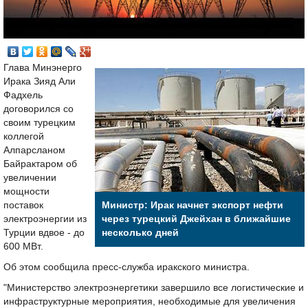
Глава Минэнерго
Ирака Зияд Али
Фадхель
договорился со
своим турецким
коллегой
Алпарсланом
Байрактаром об
увеличении
мощности
поставок
Министр: Ирак начнет экспорт нефти
электроэнергии из
через турецкий Джейхан в ближайшие
Турции вдвое - до
несколько дней
600 МВт.
Об этом сообщила пресс-служба иракского министра.
"Министерство электроэнергетики завершило все логистические и
инфраструктурные мероприятия, необходимые для увеличения