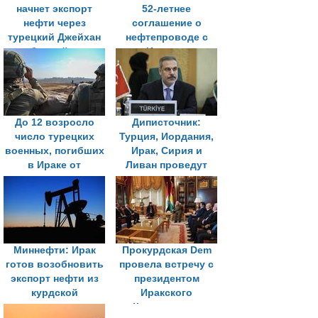
начнет экспорт
52-летнее
нефти через
соглашение о
турецкий Джейхан
нефтепроводе с
в ближайшие
Ираком:
несколько дней
Стратегическая
перезагрузка или
новые риски?
До 12 возросло
Диписточник:
число турецких
Турция, Иордания,
военных, погибших
Ирак, Сирия и
в Ираке от
Ливан проведут
отравления
совместные
метаном
переговоры по
вопросам
безопасности
Миннефти: Ирак
Прокурдская Dem
готов возобновить
провела встречу с
экспорт нефти из
президентом
курдской
Иракского
автономии в
Курдистана в