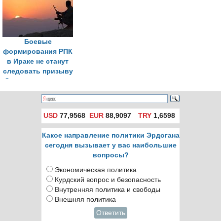
Турцию
рамках мирного
процесса
Боевые
формирования РПК
в Ираке не станут
следовать призыву
Оджалана сложить
оружие
USD
77,9568
EUR
88,9097
TRY
1,6598
Какое направление политики Эрдогана
сегодня вызывает у вас наибольшие
вопросы?
Экономическая политика
Курдский вопрос и безопасность
Внутренняя политика и свободы
Внешняя политика
Ответить