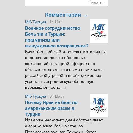
Опросы →
Комментарии →
МК-Турция
| 14 Май
Военное сотрудничество
Бельгии и Турции:
прагматизм или
вынужденное возвращение?
Визит бельгийской королевы Матильды и
подписание девяти оборонных
соглашений с Турцией официально
объясняют двумя главными причинами:
российской угрозой и необходимостью
укреплять европейскую оборонную
промышленность. →
МК-Турция
| 04 Март
Почему Иран не бьёт по
американским базам в
Турции
Иран уже несколько дней обстреливает
американские базы в странах
Персидского залива: Бахрейн, Катар,