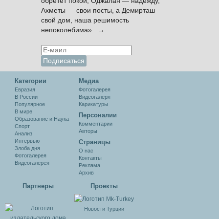
обретёт покой, Оджалан — надежду,
Ахметы — свои посты, а Демирташ —
свой дом, наша решимость
непоколебима». →
Категории
Медиа
Евразия
Фотогалерея
В России
Видеогалеря
Популярное
Карикатуры
В мире
Персоналии
Образование и Наука
Комментарии
Спорт
Авторы
Анализ
Интервью
Cтраницы
Злоба дня
О нас
Фотогалерея
Контакты
Видеогалерея
Реклама
Архив
Партнеры
Проекты
Новости Турции