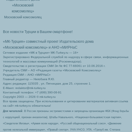
Московский комсомолец
Все новости Турции в Вашем смартфоне!
«МК-Турция» совместный проект Издательского дома
«Московский комсомолец»
и АНО «МИРНаС
Сетевое издание «МК в Турции» MK-Turkey.ru — 16+
Зарегистрировано Федеральной службой по надзору в сфере связи, информационных
технологий и массовых коммуникаций (Роскомнадзор).
Свидетельство о регистрации СМИ Эл № ФС 77-66061 от 10.06.2016 г.
Учредитель СМИ – АО «Редакция газеты «Московский Комсомолец»
Редакция СМИ – АНО «МИРНаС»
Главный редактор — Ниязбаев Я.Ю.
Адрес редакции: 115035 , ул. Пятницкая, дом 25, строение 1.
Е-Маил: redaktor@mk-turkey.ru
Контактный телефон: +7 (499) 390-08-91
Copyright 2003 — 2026 © mk-turkey.ru
Все права защищены. При использовании и цитировании материалов активная ссылка
на сайт mk-turkey.ru обязательна!
Для читателей
: В России признаны экстремистскими и запрещены организации ФБК (Фонд борьбы
с коррупцией, признан иноагентом), Штабы Навального, «Национал-большевистская партия»,
«Свидетели Иеговы», «Армия воли народа», «Русский общенациональный союз», «Движение
против нелегальной иммиграции», «Правый сектор», УНА-УНСО, УПА, «Тризуб им. Степана