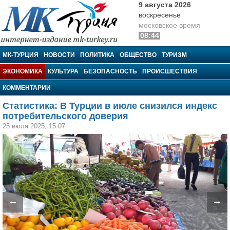
9 августа 2026
воскресенье
московское время
08:44
МК-Турция
МК-ТУРЦИЯ
НОВОСТИ
ПОЛИТИКА
ОБЩЕСТВО
ТУРИЗМ
ЭКОНОМИКА
КУЛЬТУРА
БЕЗОПАСНОСТЬ
ПРОИСШЕСТВИЯ
КОММЕНТАРИИ
Статистика: В Турции в июле снизился индекс
потребительского доверия
25 июля 2025, 15:07
←
→