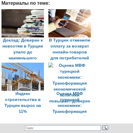
Материалы по теме:
Доклад: Доверие к
В Турции отменили
новостям в Турции
оплату за возврат
упало до
онлайн-товаров
наименьшего
для потребителей
значения за
последние
десятилетие
Индекс
Оценка МВФ
строительства в
турецкой
Турции вырос на
экономики:
11%
Трансформация
экономической
политики
повышает доверие