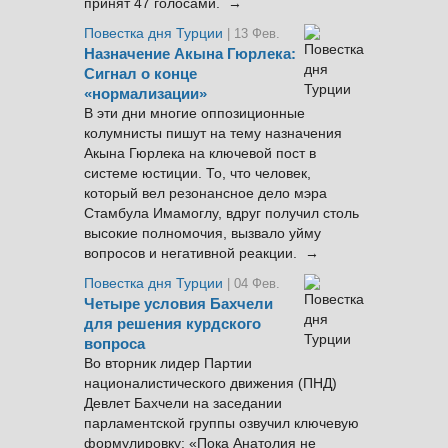
принят 47 голосами. →
Повестка дня Турции
| 13 Фев.
Назначение Акына Гюрлека:
Сигнал о конце
«нормализации»
В эти дни многие оппозиционные
колумнисты пишут на тему назначения
Акына Гюрлека на ключевой пост в
системе юстиции. То, что человек,
который вел резонансное дело мэра
Стамбула Имамоглу, вдруг получил столь
высокие полномочия, вызвало уйму
вопросов и негативной реакции. →
Повестка дня Турции
| 04 Фев.
Четыре условия Бахчели
для решения курдского
вопроса
Во вторник лидер Партии
националистического движения (ПНД)
Девлет Бахчели на заседании
парламентской группы озвучил ключевую
формулировку: «Пока Анатолия не