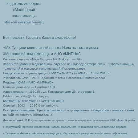
Московский комсомолец
Все новости Турции в Вашем смартфоне!
«МК-Турция» совместный проект Издательского дома
«Московский комсомолец»
и АНО «МИРНаС
Сетевое издание «МК в Турции» MK-Turkey.ru — 16+
Зарегистрировано Федеральной службой по надзору в сфере связи, информационных
технологий и массовых коммуникаций (Роскомнадзор).
Свидетельство о регистрации СМИ Эл № ФС 77-66061 от 10.06.2016 г.
Учредитель СМИ – АО «Редакция газеты «Московский Комсомолец»
Редакция СМИ – АНО «МИРНаС»
Главный редактор — Ниязбаев Я.Ю.
Адрес редакции: 115035 , ул. Пятницкая, дом 25, строение 1.
Е-Маил: redaktor@mk-turkey.ru
Контактный телефон: +7 (499) 390-08-91
Copyright 2003 — 2026 © mk-turkey.ru
Все права защищены. При использовании и цитировании материалов активная ссылка
на сайт mk-turkey.ru обязательна!
Для читателей
: В России признаны экстремистскими и запрещены организации ФБК (Фонд борьбы
с коррупцией, признан иноагентом), Штабы Навального, «Национал-большевистская партия»,
«Свидетели Иеговы», «Армия воли народа», «Русский общенациональный союз», «Движение