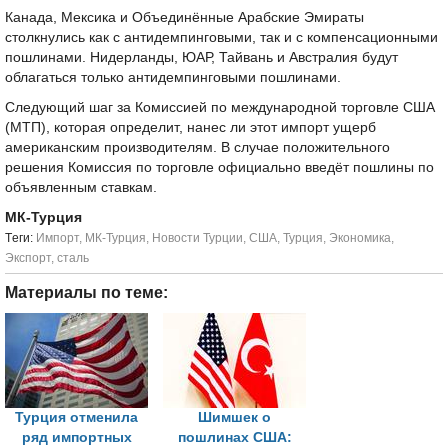
Канада, Мексика и Объединённые Арабские Эмираты
столкнулись как с антидемпинговыми, так и с компенсационными
пошлинами. Нидерланды, ЮАР, Тайвань и Австралия будут
облагаться только антидемпинговыми пошлинами.
Следующий шаг за Комиссией по международной торговле США
(МТП), которая определит, нанес ли этот импорт ущерб
американским производителям. В случае положительного
решения Комиссия по торговле официально введёт пошлины по
объявленным ставкам.
МК-Турция
Tеги:
Импорт
,
МК-Турция
,
Новости Турции
,
США
,
Турция
,
Экономика
,
Экспорт
,
сталь
Материалы по теме:
Турция отменила
Шимшек о
ряд импортных
пошлинах США: