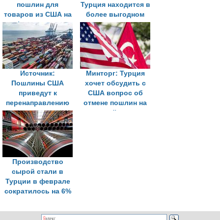
пошлин для
Турция находится в
товаров из США на
более выгодном
фоне визита
положении по
Эрдогана в Нью-
сравнению с
Йорк
другими странами
Источник:
Минторг: Турция
Пошлины США
хочет обсудить с
приведут к
США вопрос об
перенаправлению
отмене пошлин на
логистики в
турецкий экспорт
Турцию
Производство
сырой стали в
Турции в феврале
сократилось на 6%