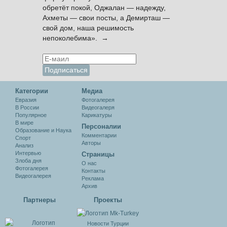
обретёт покой, Оджалан — надежду,
Ахметы — свои посты, а Демирташ —
свой дом, наша решимость
непоколебима». →
Категории
Медиа
Евразия
Фотогалерея
В России
Видеогалеря
Популярное
Карикатуры
В мире
Персоналии
Образование и Наука
Комментарии
Спорт
Авторы
Анализ
Интервью
Cтраницы
Злоба дня
О нас
Фотогалерея
Контакты
Видеогалерея
Реклама
Архив
Партнеры
Проекты
Новости Турции