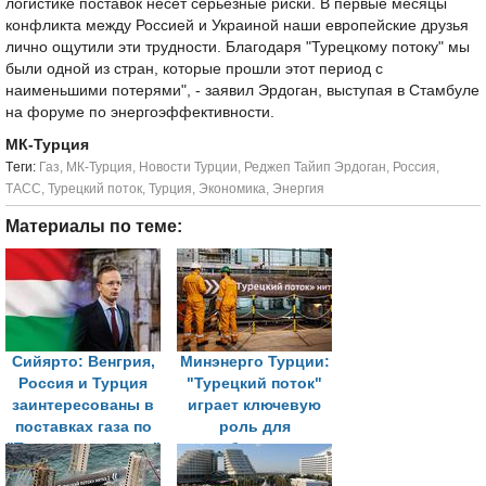
логистике поставок несет серьезные риски. В первые месяцы
конфликта между Россией и Украиной наши европейские друзья
лично ощутили эти трудности. Благодаря "Турецкому потоку" мы
были одной из стран, которые прошли этот период с
наименьшими потерями", - заявил Эрдоган, выступая в Стамбуле
на форуме по энергоэффективности.
МК-Турция
Tеги:
Газ
,
МК-Турция
,
Новости Турции
,
Реджеп Тайип Эрдоган
,
Россия
,
ТАСС
,
Турецкий поток
,
Турция
,
Экономика
,
Энергия
Материалы по теме:
Сийярто: Венгрия,
Минэнерго Турции:
Россия и Турция
"Турецкий поток"
заинтересованы в
играет ключевую
поставках газа по
роль для
"Турецкому потоку"
энергобезопасности
Европы