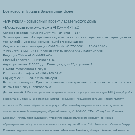
Все новости Турции в Вашем смартфоне!
«МК-Турция» совместный проект Издательского дома
«Московский комсомолец»
и АНО «МИРНаС
Сетевое издание «МК в Турции» MK-Turkey.ru — 16+
Зарегистрировано Федеральной службой по надзору в сфере связи, информационных
технологий и массовых коммуникаций (Роскомнадзор).
Свидетельство о регистрации СМИ Эл № ФС 77-66061 от 10.06.2016 г.
Учредитель СМИ – АО «Редакция газеты «Московский Комсомолец»
Редакция СМИ – АНО «МИРНаС»
Главный редактор — Ниязбаев Я.Ю.
Адрес редакции: 115035 , ул. Пятницкая, дом 25, строение 1.
Е-Маил: redaktor@mk-turkey.ru
Контактный телефон: +7 (499) 390-08-91
Copyright 2003 — 2026 © mk-turkey.ru
Все права защищены. При использовании и цитировании материалов активная ссылка
на сайт mk-turkey.ru обязательна!
Для читателей
: В России признаны экстремистскими и запрещены организации ФБК (Фонд борьбы
с коррупцией, признан иноагентом), Штабы Навального, «Национал-большевистская партия»,
«Свидетели Иеговы», «Армия воли народа», «Русский общенациональный союз», «Движение
против нелегальной иммиграции», «Правый сектор», УНА-УНСО, УПА, «Тризуб им. Степана
Бандеры», «Мизантропик дивижн», «Меджлис крымскотатарского народа», движение
«Артподготовка», общероссийская политическая партия «Воля», АУЕ, батальоны «Азов» и Айдар″.
Признаны террористическими и запрещены: «Движение Талибан», «Имарат Кавказ», «Исламское