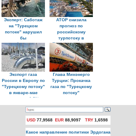
Эксперт: Саботаж
АТОР снизила
на "Турецком
прогноз по
потоке" нарушил
российскому
бы
турпотоку в
энергобезопасность
Турцию летом до
Европы и самой
2,7 млн туристов
Турции
Экспорт газа
Глава Минэнерго
России в Европу по
Турции: Прокачка
"Турецкому потоку"
газа по "Турецкому
в январе-мае
потоку"
вырос на 9,5%
продолжается,
проблем нет
USD
77,9568
EUR
88,9097
TRY
1,6598
Какое направление политики Эрдогана