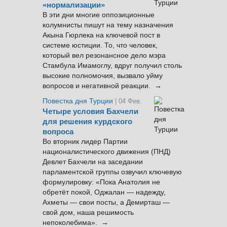
«нормализации»
В эти дни многие оппозиционные
колумнисты пишут на тему назначения
Акына Гюрлека на ключевой пост в
системе юстиции. То, что человек,
который вел резонансное дело мэра
Стамбула Имамоглу, вдруг получил столь
высокие полномочия, вызвало уйму
вопросов и негативной реакции. →
Повестка дня Турции
| 04 Фев.
Четыре условия Бахчели
для решения курдского
вопроса
Во вторник лидер Партии
националистического движения (ПНД)
Девлет Бахчели на заседании
парламентской группы озвучил ключевую
формулировку: «Пока Анатолия не
обретёт покой, Оджалан — надежду,
Ахметы — свои посты, а Демирташ —
свой дом, наша решимость
непоколебима». →