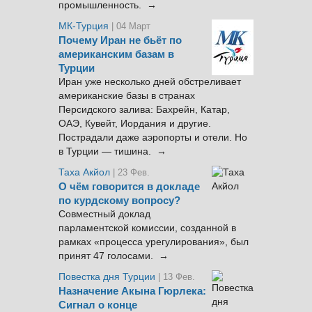
промышленность. →
МК-Турция
| 04 Март
Почему Иран не бьёт по
американским базам в
Турции
Иран уже несколько дней обстреливает
американские базы в странах
Персидского залива: Бахрейн, Катар,
ОАЭ, Кувейт, Иордания и другие.
Пострадали даже аэропорты и отели. Но
в Турции — тишина. →
Таха Акйол
| 23 Фев.
О чём говорится в докладе
по курдскому вопросу?
Совместный доклад
парламентской комиссии, созданной в
рамках «процесса урегулирования», был
принят 47 голосами. →
Повестка дня Турции
| 13 Фев.
Назначение Акына Гюрлека:
Сигнал о конце