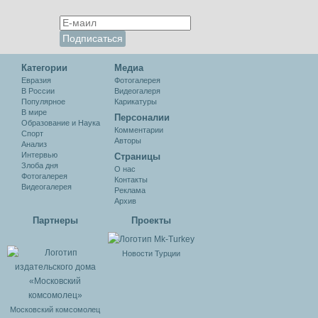
Категории
Медиа
Евразия
Фотогалерея
В России
Видеогалеря
Популярное
Карикатуры
В мире
Персоналии
Образование и Наука
Комментарии
Спорт
Авторы
Анализ
Интервью
Cтраницы
Злоба дня
О нас
Фотогалерея
Контакты
Видеогалерея
Реклама
Архив
Партнеры
Проекты
Новости Турции
Московский комсомолец