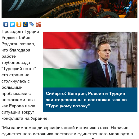
Президент Турции
Реджеп Тайип
Эрдоган заявил,
что благодаря
работе
трубопровода
"Турецкий поток"
его страна не
столкнулась с
большими
проблемами с
Сийярто: Венгрия, Россия и Турция
поставками газа
заинтересованы в поставках газа по
как Европа из-за
"Турецкому потоку"
ситуации вокруг
конфликта на Украине.
"Мы занимаемся диверсификацией источников газа. Наличие
единственного источника поставок и единственного маршрута в