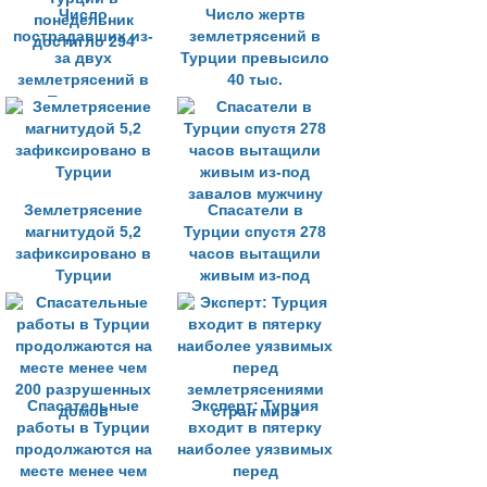
Число
Число жертв
пострадавших из-
землетрясений в
за двух
Турции превысило
землетрясений в
40 тыс.
Турции в
понедельник
достигло 294
Землетрясение
Спасатели в
магнитудой 5,2
Турции спустя 278
зафиксировано в
часов вытащили
Турции
живым из-под
завалов мужчину
Спасательные
Эксперт: Турция
работы в Турции
входит в пятерку
продолжаются на
наиболее уязвимых
месте менее чем
перед