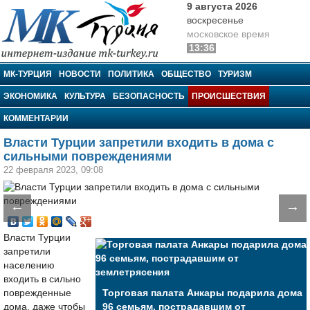
9 августа 2026
воскресенье
московское время
13:36
МК-Турция
МК-ТУРЦИЯ
НОВОСТИ
ПОЛИТИКА
ОБЩЕСТВО
ТУРИЗМ
ЭКОНОМИКА
КУЛЬТУРА
БЕЗОПАСНОСТЬ
ПРОИСШЕСТВИЯ
КОММЕНТАРИИ
Власти Турции запретили входить в дома с
сильными повреждениями
22 февраля 2023, 09:08
←
→
Власти Турции
запретили
населению
входить в сильно
поврежденные
Торговая палата Анкары подарила дома
дома, даже чтобы
96 семьям, пострадавшим от