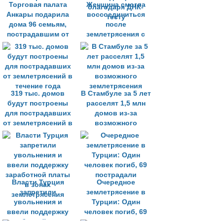
Торговая палата
Женщина смогла
Анкары подарила
воссоединиться
дома 96 семьям,
после
пострадавшим от
землетрясения с
землетрясения
младенцем
благодаря ДНК-
тесту
319 тыс. домов
В Стамбуле за 5 лет
будут построены
расселят 1,5 млн
для пострадавших
домов из-за
от землетрясений в
возможного
течение года
землетрясения
Власти Турция
Очередное
запретили
землетрясение в
увольнения и
Турции: Один
ввели поддержку
человек погиб, 69