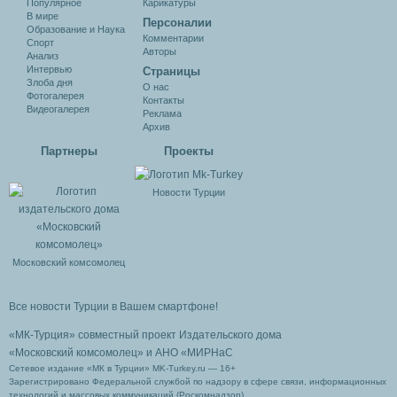
Популярное
Карикатуры
В мире
Персоналии
Образование и Наука
Комментарии
Спорт
Авторы
Анализ
Интервью
Cтраницы
Злоба дня
О нас
Фотогалерея
Контакты
Видеогалерея
Реклама
Архив
Партнеры
Проекты
Новости Турции
Московский комсомолец
Все новости Турции в Вашем смартфоне!
«МК-Турция» совместный проект Издательского дома
«Московский комсомолец»
и АНО «МИРНаС
Сетевое издание «МК в Турции» MK-Turkey.ru — 16+
Зарегистрировано Федеральной службой по надзору в сфере связи, информационных
технологий и массовых коммуникаций (Роскомнадзор).