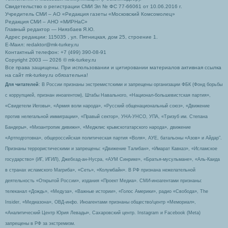
Свидетельство о регистрации СМИ Эл № ФС 77-66061 от 10.06.2016 г.
Учредитель СМИ – АО «Редакция газеты «Московский Комсомолец»
Редакция СМИ – АНО «МИРНаС»
Главный редактор — Ниязбаев Я.Ю.
Адрес редакции: 115035 , ул. Пятницкая, дом 25, строение 1.
Е-Маил: redaktor@mk-turkey.ru
Контактный телефон: +7 (499) 390-08-91
Copyright 2003 — 2026 © mk-turkey.ru
Все права защищены. При использовании и цитировании материалов активная ссылка
на сайт mk-turkey.ru обязательна!
Для читателей
: В России признаны экстремистскими и запрещены организации ФБК (Фонд борьбы
с коррупцией, признан иноагентом), Штабы Навального, «Национал-большевистская партия»,
«Свидетели Иеговы», «Армия воли народа», «Русский общенациональный союз», «Движение
против нелегальной иммиграции», «Правый сектор», УНА-УНСО, УПА, «Тризуб им. Степана
Бандеры», «Мизантропик дивижн», «Меджлис крымскотатарского народа», движение
«Артподготовка», общероссийская политическая партия «Воля», АУЕ, батальоны «Азов» и Айдар″.
Признаны террористическими и запрещены: «Движение Талибан», «Имарат Кавказ», «Исламское
государство» (ИГ, ИГИЛ), Джебхад-ан-Нусра, «АУМ Синрике», «Братья-мусульмане», «Аль-Каида
в странах исламского Магриба», «Сеть», «Колумбайн». В РФ признана нежелательной
деятельность «Открытой России», издания «Проект Медиа». СМИ-иноагентами признаны:
телеканал «Дождь», «Медуза», «Важные истории», «Голос Америки», радио «Свобода», The
Insider, «Медиазона», ОВД-инфо. Иноагентами признаны общество/центр «Мемориал»,
«Аналитический Центр Юрия Левады», Сахаровский центр. Instagram и Facebook (Metа)
запрещены в РФ за экстремизм.