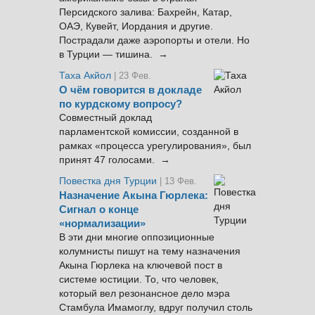
Персидского залива: Бахрейн, Катар,
ОАЭ, Кувейт, Иордания и другие.
Пострадали даже аэропорты и отели. Но
в Турции — тишина. →
Таха Акйол
| 23 Фев.
О чём говорится в докладе
по курдскому вопросу?
Совместный доклад
парламентской комиссии, созданной в
рамках «процесса урегулирования», был
принят 47 голосами. →
Повестка дня Турции
| 13 Фев.
Назначение Акына Гюрлека:
Сигнал о конце
«нормализации»
В эти дни многие оппозиционные
колумнисты пишут на тему назначения
Акына Гюрлека на ключевой пост в
системе юстиции. То, что человек,
который вел резонансное дело мэра
Стамбула Имамоглу, вдруг получил столь