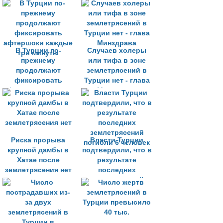
заработной платы
пострадали
в зонах
землетрясения
В Турции по-
Случаев холеры
прежнему
или тифа в зоне
продолжают
землетрясений в
фиксировать
Турции нет - глава
афтершоки каждые
Минздрава
три минуты
Риска прорыва
Власти Турции
крупной дамбы в
подтвердили, что в
Хатае после
результате
землетрясения нет
последних
землетрясений
погибли 6 человек