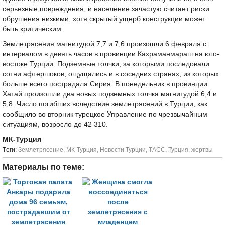
серьезные повреждения, и население зачастую считает риски
обрушения низкими, хотя скрытый ущерб конструкции может
быть критическим.
Землетрясения магнитудой 7,7 и 7,6 произошли 6 февраля с
интервалом в девять часов в провинции Кахраманмараш на юго-
востоке Турции. Подземные толчки, за которыми последовали
сотни афтершоков, ощущались и в соседних странах, из которых
больше всего пострадала Сирия. В понедельник в провинции
Хатай произошли два новых подземных толчка магнитудой 6,4 и
5,8. Число погибших вследствие землетрясений в Турции, как
сообщило во вторник турецкое Управление по чрезвычайным
ситуациям, возросло до 42 310.
МК-Турция
Tеги:
Землетрясение
,
МК-Турция
,
Новости Турции
,
ТАСС
,
Турция
,
жертвы
Материалы по теме: