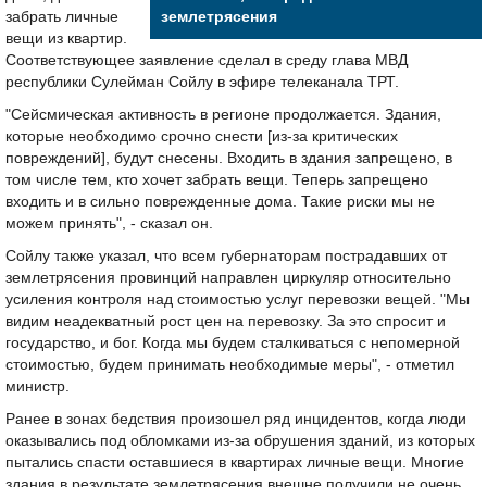
забрать личные
землетрясения
вещи из квартир.
Соответствующее заявление сделал в среду глава МВД
республики Сулейман Сойлу в эфире телеканала ТРТ.
"Сейсмическая активность в регионе продолжается. Здания,
которые необходимо срочно снести [из-за критических
повреждений], будут снесены. Входить в здания запрещено, в
том числе тем, кто хочет забрать вещи. Теперь запрещено
входить и в сильно поврежденные дома. Такие риски мы не
можем принять", - сказал он.
Сойлу также указал, что всем губернаторам пострадавших от
землетрясения провинций направлен циркуляр относительно
усиления контроля над стоимостью услуг перевозки вещей. "Мы
видим неадекватный рост цен на перевозку. За это спросит и
государство, и бог. Когда мы будем сталкиваться с непомерной
стоимостью, будем принимать необходимые меры", - отметил
министр.
Ранее в зонах бедствия произошел ряд инцидентов, когда люди
оказывались под обломками из-за обрушения зданий, из которых
пытались спасти оставшиеся в квартирах личные вещи. Многие
здания в результате землетрясения внешне получили не очень