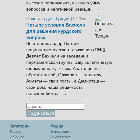
высокие полномочия, вызвало уйму
вопросов и негативной реакции. →
Повестка дня Турции
| 04 Фев.
Четыре условия Бахчели
для решения курдского
вопроса
Во вторник лидер Партии
националистического движения (ПНД)
Девлет Бахчели на заседании
парламентской группы озвучил ключевую
формулировку: «Пока Анатолия не
обретёт покой, Оджалан — надежду,
Ахметы — свои посты, а Демирташ —
свой дом, наша решимость
непоколебима». →
Категории
Медиа
Евразия
Фотогалерея
В России
Видеогалеря