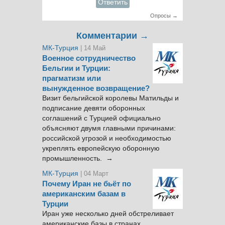
Ответить
Опросы →
Комментарии →
МК-Турция
| 14 Май
Военное сотрудничество
Бельгии и Турции:
прагматизм или
вынужденное возвращение?
Визит бельгийской королевы Матильды и
подписание девяти оборонных
соглашений с Турцией официально
объясняют двумя главными причинами:
российской угрозой и необходимостью
укреплять европейскую оборонную
промышленность. →
МК-Турция
| 04 Март
Почему Иран не бьёт по
американским базам в
Турции
Иран уже несколько дней обстреливает
американские базы в странах