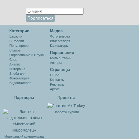
Категории
Медиа
Евразия
Фотогалерея
В России
Видеогалеря
Популярное
Карикатуры
В мире
Персоналии
Образование и Наука
Комментарии
Спорт
Авторы
Анализ
Интервью
Cтраницы
Злоба дня
О нас
Фотогалерея
Контакты
Видеогалерея
Реклама
Архив
Партнеры
Проекты
Новости Турции
Московский комсомолец