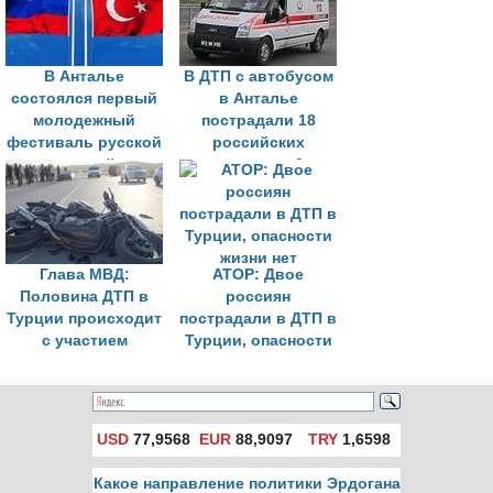
нарастающей
В Анталье
В ДТП с автобусом
состоялся первый
в Анталье
молодежный
пострадали 18
фестиваль русской
российских
народной и
туристов, 2
патриотической
остаются в
песни
больнице
Глава МВД:
АТОР: Двое
Половина ДТП в
россиян
Турции происходит
пострадали в ДТП в
с участием
Турции, опасности
мотоциклов
жизни нет
USD
77,9568
EUR
88,9097
TRY
1,6598
Какое направление политики Эрдогана