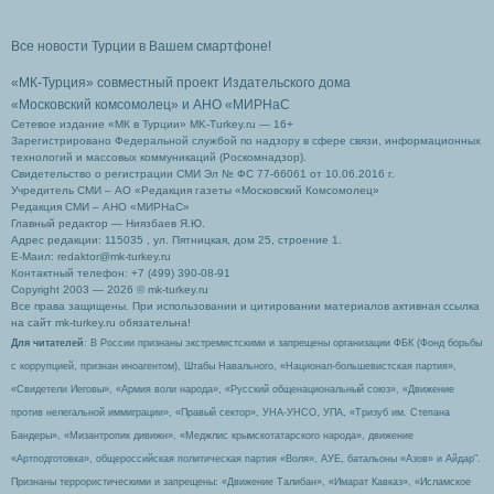
Все новости Турции в Вашем смартфоне!
«МК-Турция» совместный проект Издательского дома
«Московский комсомолец»
и АНО «МИРНаС
Сетевое издание «МК в Турции» MK-Turkey.ru — 16+
Зарегистрировано Федеральной службой по надзору в сфере связи, информационных
технологий и массовых коммуникаций (Роскомнадзор).
Свидетельство о регистрации СМИ Эл № ФС 77-66061 от 10.06.2016 г.
Учредитель СМИ – АО «Редакция газеты «Московский Комсомолец»
Редакция СМИ – АНО «МИРНаС»
Главный редактор — Ниязбаев Я.Ю.
Адрес редакции: 115035 , ул. Пятницкая, дом 25, строение 1.
Е-Маил: redaktor@mk-turkey.ru
Контактный телефон: +7 (499) 390-08-91
Copyright 2003 — 2026 © mk-turkey.ru
Все права защищены. При использовании и цитировании материалов активная ссылка
на сайт mk-turkey.ru обязательна!
Для читателей
: В России признаны экстремистскими и запрещены организации ФБК (Фонд борьбы
с коррупцией, признан иноагентом), Штабы Навального, «Национал-большевистская партия»,
«Свидетели Иеговы», «Армия воли народа», «Русский общенациональный союз», «Движение
против нелегальной иммиграции», «Правый сектор», УНА-УНСО, УПА, «Тризуб им. Степана
Бандеры», «Мизантропик дивижн», «Меджлис крымскотатарского народа», движение
«Артподготовка», общероссийская политическая партия «Воля», АУЕ, батальоны «Азов» и Айдар″.
Признаны террористическими и запрещены: «Движение Талибан», «Имарат Кавказ», «Исламское