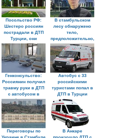
Посольство РФ:
В стамбульском
Шестеро россиян
лесу обнаружено
пострадали в ДТП
тело,
Турции, они
предположительно,
госпитализированы
россиянина
Генконсульство:
Автобус с 33
Россиянин получил
российскими
травму руки в ДТП
туристами попал в
с автобусом в
ДТП в Турции
Анталье
Переговоры по
В Анкаре
Украине в Стамбуле
произошло ДТП с