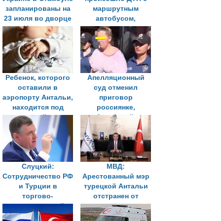
запланированы на
маршрутным
23 июля во дворце
автобусом,
Чираган
пострадали не
менее 20 человек
Ребенок, которого
Апелляционный
оставили в
суд отменил
аэропорту Антальи,
приговор
находится под
россиянке,
опекой в
обвинённой в
Подмосковье
оставлении
младенца в
аэропорту Антальи
Слуцкий:
МВД:
Сотрудничество РФ
Арестованный мэр
и Турции в
турецкой Антальи
торгово-
отстранен от
экономической
должности
сфере идет по