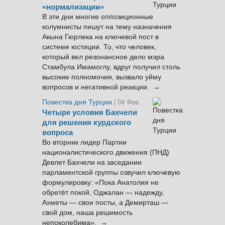
«нормализации»
В эти дни многие оппозиционные
колумнисты пишут на тему назначения
Акына Гюрлека на ключевой пост в
системе юстиции. То, что человек,
который вел резонансное дело мэра
Стамбула Имамоглу, вдруг получил столь
высокие полномочия, вызвало уйму
вопросов и негативной реакции. →
Повестка дня Турции
| 04 Фев.
Четыре условия Бахчели
для решения курдского
вопроса
Во вторник лидер Партии
националистического движения (ПНД)
Девлет Бахчели на заседании
парламентской группы озвучил ключевую
формулировку: «Пока Анатолия не
обретёт покой, Оджалан — надежду,
Ахметы — свои посты, а Демирташ —
свой дом, наша решимость
непоколебима». →