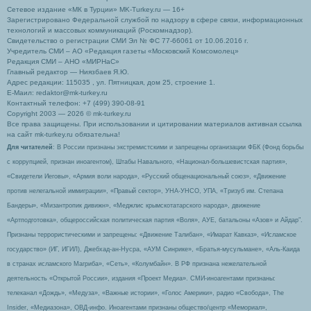
Сетевое издание «МК в Турции» MK-Turkey.ru — 16+
Зарегистрировано Федеральной службой по надзору в сфере связи, информационных
технологий и массовых коммуникаций (Роскомнадзор).
Свидетельство о регистрации СМИ Эл № ФС 77-66061 от 10.06.2016 г.
Учредитель СМИ – АО «Редакция газеты «Московский Комсомолец»
Редакция СМИ – АНО «МИРНаС»
Главный редактор — Ниязбаев Я.Ю.
Адрес редакции: 115035 , ул. Пятницкая, дом 25, строение 1.
Е-Маил: redaktor@mk-turkey.ru
Контактный телефон: +7 (499) 390-08-91
Copyright 2003 — 2026 © mk-turkey.ru
Все права защищены. При использовании и цитировании материалов активная ссылка
на сайт mk-turkey.ru обязательна!
Для читателей
: В России признаны экстремистскими и запрещены организации ФБК (Фонд борьбы
с коррупцией, признан иноагентом), Штабы Навального, «Национал-большевистская партия»,
«Свидетели Иеговы», «Армия воли народа», «Русский общенациональный союз», «Движение
против нелегальной иммиграции», «Правый сектор», УНА-УНСО, УПА, «Тризуб им. Степана
Бандеры», «Мизантропик дивижн», «Меджлис крымскотатарского народа», движение
«Артподготовка», общероссийская политическая партия «Воля», АУЕ, батальоны «Азов» и Айдар″.
Признаны террористическими и запрещены: «Движение Талибан», «Имарат Кавказ», «Исламское
государство» (ИГ, ИГИЛ), Джебхад-ан-Нусра, «АУМ Синрике», «Братья-мусульмане», «Аль-Каида
в странах исламского Магриба», «Сеть», «Колумбайн». В РФ признана нежелательной
деятельность «Открытой России», издания «Проект Медиа». СМИ-иноагентами признаны:
телеканал «Дождь», «Медуза», «Важные истории», «Голос Америки», радио «Свобода», The
Insider, «Медиазона», ОВД-инфо. Иноагентами признаны общество/центр «Мемориал»,