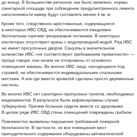
до конца. В большинстве регионов, как было заявлено, нормы
санитарной площади при соблюдении предусмотренного лимита
наполняемости камер будут составлять менее 4 кв. м.
Кроме того, следственно-арестованные, содержащиеся
в некоторых ИВС ОВД, не обеспечиваются ежедневно
бесплатным горячим трехразовым питанием. В некоторых
изоляторах отсутствуют краны с водопроводной водой. Ряд ИВС
не имеет прогулочных дворов. Санузлы в значительном
количестве ИВС «не соответствуют требованиям приватности» —
проще говоря, они ничем не отгорожены от основного
помещения камеры. Во многих ИВС лица, находящиеся под
стражей, не обеспечиваются индивидуальными спальными
местами. А кое-где вместо кроватей сделаны просто деревянные
настилы.
Во многих ИВС нет санитарно-пропускных пунктов, необходимых
медикаментов. В результате были зафиксированы случаи
туберкулеза. Причем больные сидели вместе со здоровыми.
В целом ряде ИВС ОВД стены помещений повреждены грибком.
Повсеместно выявлены нарушения требований пожарной
безопасности. В частности, не все помещения мест
принудительного содержания оборудованы автоматической