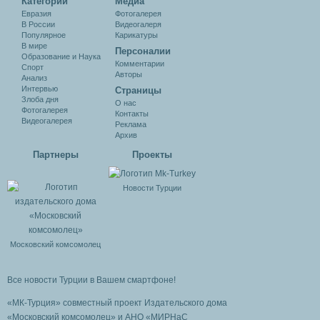
Категории
Медиа
Евразия
Фотогалерея
В России
Видеогалеря
Популярное
Карикатуры
В мире
Персоналии
Образование и Наука
Комментарии
Спорт
Авторы
Анализ
Интервью
Cтраницы
Злоба дня
О нас
Фотогалерея
Контакты
Видеогалерея
Реклама
Архив
Партнеры
Проекты
Новости Турции
Московский комсомолец
Все новости Турции в Вашем смартфоне!
«МК-Турция» совместный проект Издательского дома
«Московский комсомолец»
и АНО «МИРНаС