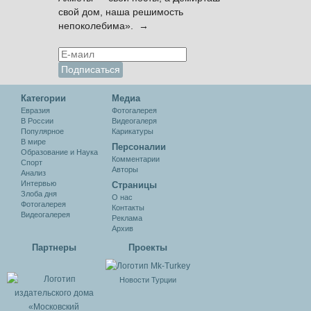
свой дом, наша решимость
непоколебима». →
Категории
Медиа
Евразия
Фотогалерея
В России
Видеогалеря
Популярное
Карикатуры
В мире
Персоналии
Образование и Наука
Комментарии
Спорт
Авторы
Анализ
Интервью
Cтраницы
Злоба дня
О нас
Фотогалерея
Контакты
Видеогалерея
Реклама
Архив
Партнеры
Проекты
Новости Турции