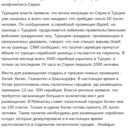
конфликтов в Сирии.
Турецкие власти заявили, что волна миграции из Сирии в Турцию
уже началась и всего они ожидают, что прибудет около 50 тысяч
человек. По сообщениям, в сирийской провинции Идлиб, на
границе с Турцией, продолжается избиение правительственными
войсками гражданских лиц. Турецкие граждане, проживающие в
приграничных деревнях, говорят, что они слышат взрывы бомб
из-за границы. СМИ сообщают, что тысячи сирийцев прячутся
вблизи от турецко-сирийской границы и пытаются ее пересечь. В
прошлом месяце всего 3400 сирийцев укрылись в Турции, а
только за последние 24 часа из Сирии перешло 1000 человек.
Места для размещения созданы в турецких южных провициях -
Хатай, Килис, Газиантеп и Шанлыурфа. В настоящее время в
Хатае расположены семь палаточных городков, где размещены
примерно 13 тыс. 500 сирийцев. Власти региона заявили, что
требуется организация большего количетсва мест для
размещения. В Рейханлы ставят палаточный городок более чем
на 100 платок. Только в одном Хатае готовы принять 25 тысяч
человек. Также палатки необходимы для размещения сирийских
солдат, которые дезертировали и в настоящее время
располагаются в отдельном палаточном городке - Апайдын.