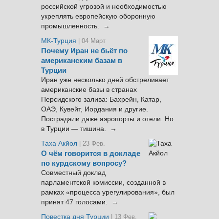
российской угрозой и необходимостью
укреплять европейскую оборонную
промышленность. →
МК-Турция
| 04 Март
Почему Иран не бьёт по
американским базам в
Турции
Иран уже несколько дней обстреливает
американские базы в странах
Персидского залива: Бахрейн, Катар,
ОАЭ, Кувейт, Иордания и другие.
Пострадали даже аэропорты и отели. Но
в Турции — тишина. →
Таха Акйол
| 23 Фев.
О чём говорится в докладе
по курдскому вопросу?
Совместный доклад
парламентской комиссии, созданной в
рамках «процесса урегулирования», был
принят 47 голосами. →
Повестка дня Турции
| 13 Фев.