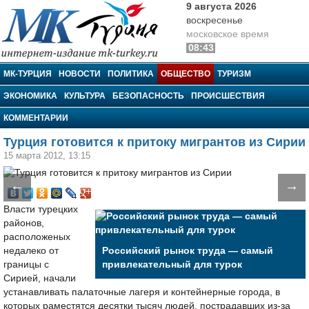
9 августа 2026
воскресенье
московское время
08:43
МК-Турция
МК-ТУРЦИЯ
НОВОСТИ
ПОЛИТИКА
ОБЩЕСТВО
ТУРИЗМ
ЭКОНОМИКА
КУЛЬТУРА
БЕЗОПАСНОСТЬ
ПРОИСШЕСТВИЯ
КОММЕНТАРИИ
Турция готовится к притоку мигрантов из Сирии
15 марта 2012, 13:15
←
→
Власти турецких
районов,
расположеных
недалеко от
Российский рынок труда — самый
границы с
привлекательный для турок
Сирией, начали
устанавливать палаточные лагеря и контейнерные города, в
которых раместятся десятки тысяч людей, пострадавших из-за