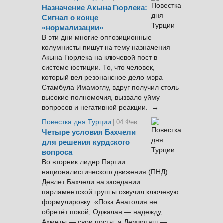
Назначение Акына Гюрлека:
Сигнал о конце
«нормализации»
В эти дни многие оппозиционные
колумнисты пишут на тему назначения
Акына Гюрлека на ключевой пост в
системе юстиции. То, что человек,
который вел резонансное дело мэра
Стамбула Имамоглу, вдруг получил столь
высокие полномочия, вызвало уйму
вопросов и негативной реакции. →
Повестка дня Турции
| 04 Фев.
Четыре условия Бахчели
для решения курдского
вопроса
Во вторник лидер Партии
националистического движения (ПНД)
Девлет Бахчели на заседании
парламентской группы озвучил ключевую
формулировку: «Пока Анатолия не
обретёт покой, Оджалан — надежду,
Ахметы — свои посты, а Демирташ —