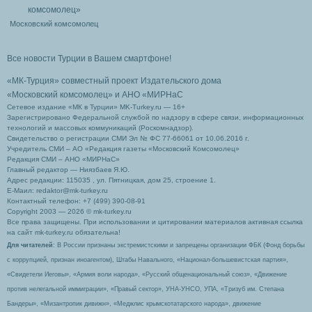
Московский комсомолец
Все новости Турции в Вашем смартфоне!
«МК-Турция» совместный проект Издательского дома
«Московский комсомолец»
и АНО «МИРНаС
Сетевое издание «МК в Турции» MK-Turkey.ru — 16+
Зарегистрировано Федеральной службой по надзору в сфере связи, информационных
технологий и массовых коммуникаций (Роскомнадзор).
Свидетельство о регистрации СМИ Эл № ФС 77-66061 от 10.06.2016 г.
Учредитель СМИ – АО «Редакция газеты «Московский Комсомолец»
Редакция СМИ – АНО «МИРНаС»
Главный редактор — Ниязбаев Я.Ю.
Адрес редакции: 115035 , ул. Пятницкая, дом 25, строение 1.
Е-Маил: redaktor@mk-turkey.ru
Контактный телефон: +7 (499) 390-08-91
Copyright 2003 — 2026 © mk-turkey.ru
Все права защищены. При использовании и цитировании материалов активная ссылка
на сайт mk-turkey.ru обязательна!
Для читателей
: В России признаны экстремистскими и запрещены организации ФБК (Фонд борьбы
с коррупцией, признан иноагентом), Штабы Навального, «Национал-большевистская партия»,
«Свидетели Иеговы», «Армия воли народа», «Русский общенациональный союз», «Движение
против нелегальной иммиграции», «Правый сектор», УНА-УНСО, УПА, «Тризуб им. Степана
Бандеры», «Мизантропик дивижн», «Меджлис крымскотатарского народа», движение