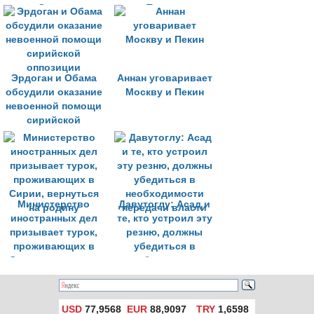
Сирии
Турции
Эрдоган и Обама
Аннан уговаривает
обсудили оказание
Москву и Пекин
невоенной помощи
сирийской
оппозиции
Министерство
Давутоглу: Асад и
иностранных дел
те, кто устроил эту
призывает турок,
резню, должны
проживающих в
убедиться в
Сирии, вернуться
необходимости
на родину
передачи власти
USD
77,9568
EUR
88,9097
TRY
1,6598