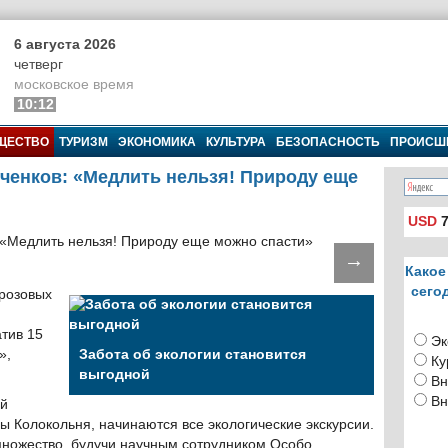
6 августа 2026
четверг
московское время
10:12
ЩЕСТВО
ТУРИЗМ
ЭКОНОМИКА
КУЛЬТУРА
БЕЗОПАСНОСТЬ
ПРОИСШ
рченков: «Медлить нельзя! Природу еще
USD
7
→
Какое
сего
 розовых
тив 15
Эк
»,
Забота об экологии становится
Ку
.
выгодной
Вн
Вн
ей
ы Колокольня, начинаются все экологические экскурсии.
множество, будучи научным сотрудником Особо