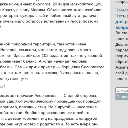
вопро
даже искушенных биологов. 20 видов млекопитающих,
 в Красную книгу Москвы. Объясняется такое изобилие
Повес
территория: суходольный и пойменный луга граничат
Четыр
е очень мало осталось естественных лугов, поэтому
для р
е.
вопро
Во вто
нацио
анной природной территории, тем устойчивее
Девлет
Наверно, слышали, что в этом году очень много
парла
м нет. Здесь обитает 103 вида птиц, так что у клещей
форму
ыравнивает баланс. А когда начинает человек
обрет
роблемы. Самый яркий пример — борщевик Сосновского.
Ахмет
т, а вот там, где копали землю, была раньше пашня,
свой 
н тут как тут».
непок
ды?
пожимает плечами Аверченков. — С одной стороны,
ания уделяют экологическому просвещению, проводят
например, праздник птиц. Но с другой — население
требительски. Вообще просвещение жителей это
 я с детьми кормлю птиц на празднике, а на другой
де они жгут костер с родителями. То есть вчера они