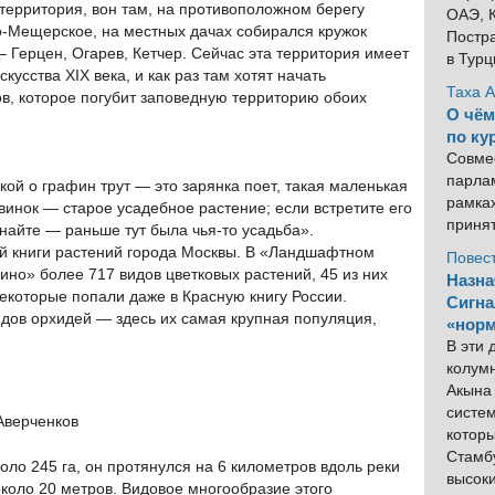
территория, вон там, на противоположном берегу
ОАЭ, К
о-Мещерское, на местных дачах собирался кружок
Постра
 Герцен, Огарев, Кетчер. Сейчас эта территория имеет
в Тур
кусства XIX века, и как раз там хотят начать
Таха 
в, которое погубит заповедную территорию обоих
О чём
по ку
Совме
парлам
ой о графин трут — это зарянка поет, такая маленькая
рамка
рвинок — старое усадебное растение; если встретите его
приня
 знайте — раньше тут была чья-то усадьба».
ой книги растений города Москвы. В «Ландшафтном
Повес
ино» более 717 видов цветковых растений, 45 из них
Назна
некоторые попали даже в Красную книгу России.
Сигна
идов орхидей — здесь их самая крупная популяция,
«норм
В эти
колум
Акына 
систем
Аверченков
котор
Стамбу
оло 245 га, он протянулся на 6 километров вдоль реки
высок
около 20 метров. Видовое многообразие этого