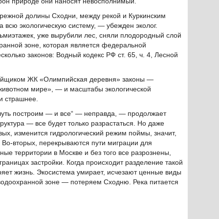
рон природе они наносят невосполнимый.
режной долины Сходни, между рекой и Куркинским
а всю экологическую систему, — убежден эколог.
ьмиэтажек, уже вырубили лес, сняли плодородный слой
ранной зоне, которая является федеральной
колько законов: Водный кодекс РФ ст. 65, ч. 4, Лесной
ойщиком ЖК «Олимпийская деревня» законы —
животном мире», — и масштабы экологической
и страшнее.
-чуть построим — и все“ — неправда, — продолжает
руктура — все будет только разрастаться. Но даже
вых, изменится гидрологический режим поймы, значит,
. Во-вторых, перекрываются пути миграции для
ые территории в Москве и без того все разрознены,
границах застройки. Когда происходит разделение такой
еряет жизнь. Экосистема умирает, исчезают ценные виды
водоохранной зоне — потеряем Сходню. Река питается