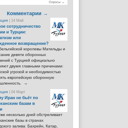
Опросы →
Комментарии →
рция
| 14 Май
ое сотрудничество
ии и Турции:
атизм или
жденное возвращение?
 бельгийской королевы Матильды и
сание девяти оборонных
шений с Турцией официально
няют двумя главными причинами:
йской угрозой и необходимостью
лять европейскую оборонную
шленность. →
рция
| 04 Март
у Иран не бьёт по
канским базам в
и
же несколько дней обстреливает
анские базы в странах
ского залива: Бахрейн, Катар,