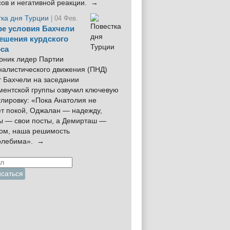
сов и негативной реакции. →
тка дня Турции
| 04 Фев.
е условия Бахчели
ешения курдского
са
рник лидер Партии
налистического движения (ПНД)
 Бахчели на заседании
ментской группы озвучил ключевую
лировку: «Пока Анатолия не
ёт покой, Оджалан — надежду,
ы — свои посты, а Демирташ —
дом, наша решимость
олебима». →