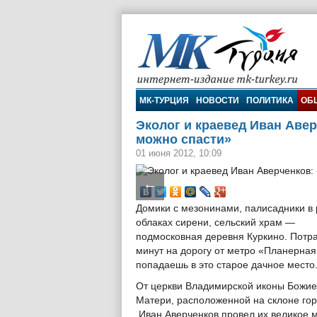
МК-Турция
МК-ТУРЦИЯ
НОВОСТИ
ПОЛИТИКА
ОБ
Эколог и краевед Иван Аве
можно спасти»
01 июня 2012, 10:09
←
Домики с мезонинами, палисадники в
облаках сирени, сельский храм —
подмосковная деревня Куркино. Потра
минут на дорогу от метро «Планерная
попадаешь в это старое дачное место
От церкви Владимирской иконы Божи
Матери, расположенной на склоне гор
Иван Аверченков провел их великое 