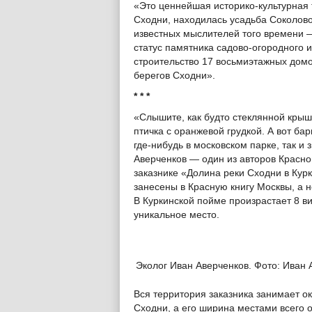
«Это ценнейшая историко-культурная 
Сходни, находилась усадьба Соколов
известных мыслителей того времени —
статус памятника садово-огородного ис
строительство 17 восьмиэтажных домо
берегов Сходни».
* * *
«Слышите, как будто стеклянной крышк
птичка с оранжевой грудкой. А вот ба
где-нибудь в московском парке, так и
Аверченков — один из авторов Красн
заказнике «Долина реки Сходни в Курк
занесены в Красную книгу Москвы, а 
В Куркинской пойме произрастает 8 в
уникальное место.
Эколог Иван Аверченков. Фото: Иван 
Вся территория заказника занимает ок
Сходни, а его ширина местами всего 