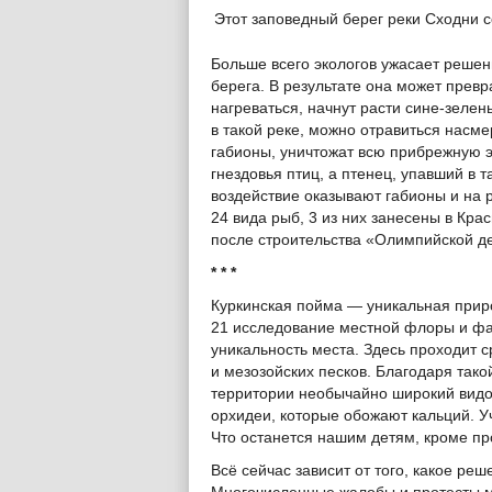
Этот заповедный берег реки Сходни с
Больше всего экологов ужасает решен
берега. В результате она может превр
нагреваться, начнут расти сине-зелен
в такой реке, можно отравиться насме
габионы, уничтожат всю прибрежную э
гнездовья птиц, а птенец, упавший в т
воздействие оказывают габионы и на 
24 вида рыб, 3 из них занесены в Кра
после строительства «Олимпийской д
* * *
Куркинская пойма — уникальная прир
21 исследование местной флоры и фа
уникальность места. Здесь проходит с
и мезозойских песков. Благодаря тако
территории необычайно широкий видо
орхидеи, которые обожают кальций. 
Что останется нашим детям, кроме п
Всё сейчас зависит от того, какое ре