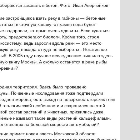
обираются заковать в бетон. Фото: Иван Аверченков
ие застройщиков взять реку в габионы — бетонные
атиться в сточную канаву: от камня вода будет
ые водоросли, которые очень ядовиты. Если купаться
рть, предостерегают биологи. Кроме того, строя
косистему: ведь заросли вдоль реки — это место
акую реку, никогда оттуда не выберется. Негативное
рыб. В 2005 году научное исследование выявило здесь
сную книгу Москвы. А сколько останется в реке рыбы
еревни»?
одная территория. Здесь было проведено
уны. Почвенные исследования тоже подтвердили
редняя морена, есть выход на поверхность юрских глин
й геологической особенности и сохранился на этой
вой состав растений и животных, прижились даже
Учёные называют такие виды растений кальцефилами.
ролетающих на большой скорости автомобилей?
шение примет новая власть Московской области.