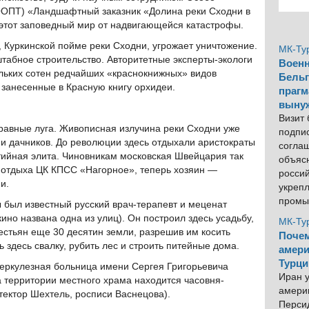
ООПТ) «Ландшафтный заказник «Долина реки Сходни в
 этот заповедный мир от надвигающейся катастрофы.
 Куркинской пойме реки Сходни, угрожает уничтожение.
МК-Ту
табное строительство. Авторитетные эксперты-экологи
Военн
ольких сотен редчайших «краснокнижных» видов
Бельг
 занесенные в Красную книгу орхидеи.
прагм
выну
Визит
равные луга. Живописная излучина реки Сходни уже
подпи
 и дачников. До революции здесь отдыхали аристократы
согла
тийная элита. Чиновникам московская Швейцария так
объяс
м отдыха ЦК КПСС «Нагорное», теперь хозяин —
росси
и.
укреп
промы
был известный русский врач-терапевт и меценат
кино названа одна из улиц). Он построил здесь усадьбу,
МК-Ту
естьян еще 30 десятин земли, разрешив им косить
Почем
ь здесь свалку, рубить лес и строить питейные дома.
амери
Турци
уберкулезная больница имени Сергея Григорьевича
Иран у
а территории местного храма находится часовня-
америк
ектор Шехтель, росписи Васнецова).
Персид