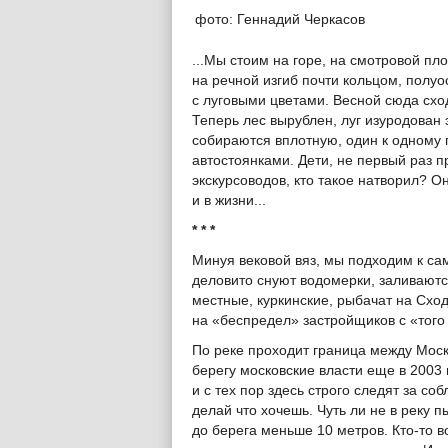
фото: Геннадий Черкасов
...Мы стоим на горе, на смотровой п
на речной изгиб почти кольцом, полуо
с луговыми цветами. Весной сюда схо
Теперь лес вырублен, луг изуродован
собираются вплотную, один к одному 
автостоянками. Дети, не первый раз 
экскурсоводов, кто такое натворил? О
и в жизни...
* * *
Минуя вековой вяз, мы подходим к сам
деловито снуют водомерки, заливают
местные, куркинские, рыбачат на Сход
на «беспредел» застройщиков с «того
По реке проходит граница между Моск
берегу московские власти еще в 200
и с тех пор здесь строго следят за с
делай что хочешь. Чуть ли не в реку 
до берега меньше 10 метров. Кто-то 