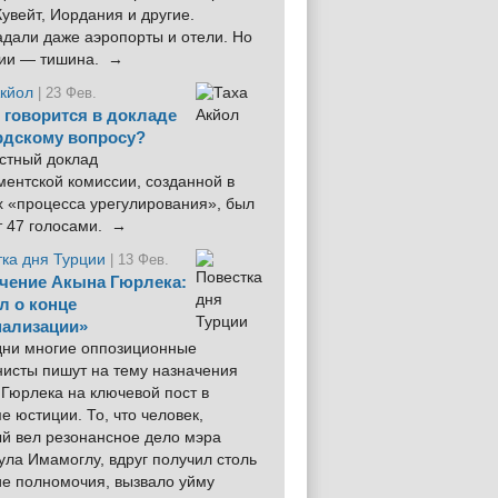
увейт, Иордания и другие.
дали даже аэропорты и отели. Но
ции — тишина. →
Акйол
| 23 Фев.
 говорится в докладе
рдскому вопросу?
стный доклад
ентской комиссии, созданной в
х «процесса урегулирования», был
т 47 голосами. →
тка дня Турции
| 13 Фев.
чение Акына Гюрлека:
л о конце
ализации»
 дни многие оппозиционные
нисты пишут на тему назначения
Гюрлека на ключевой пост в
е юстиции. То, что человек,
ый вел резонансное дело мэра
ла Имамоглу, вдруг получил столь
ие полномочия, вызвало уйму