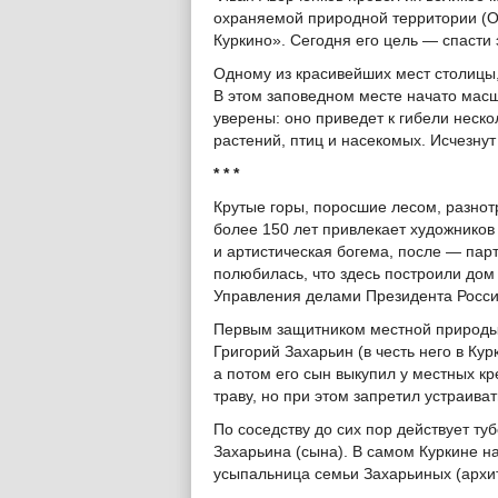
охраняемой природной территории (
Куркино». Сегодня его цель — спасти
Одному из красивейших мест столицы,
В этом заповедном месте начато масш
уверены: оно приведет к гибели неск
растений, птиц и насекомых. Исчезнут
* * *
Крутые горы, поросшие лесом, разнот
более 150 лет привлекает художников
и артистическая богема, после — пар
полюбилась, что здесь построили до
Управления делами Президента Росси
Первым защитником местной природы 
Григорий Захарьин (в честь него в Кур
а потом его сын выкупил у местных кр
траву, но при этом запретил устраиват
По соседству до сих пор действует т
Захарьина (сына). В самом Куркине н
усыпальница семьи Захарьиных (архит