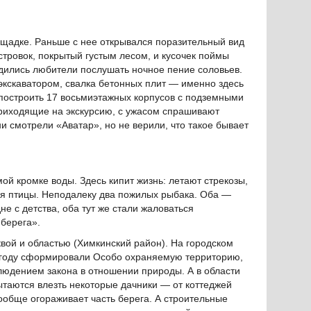
лощадке. Раньше с нее открывался поразительный вид
стровок, покрытый густым лесом, и кусочек поймы
дились любители послушать ночное пение соловьев.
 экскаватором, свалка бетонных плит — именно здесь
построить 17 восьмиэтажных корпусов с подземными
приходящие на экскурсию, c ужасом спрашивают
ни смотрели «Аватар», но не верили, что такое бывает
ой кромке воды. Здесь кипит жизнь: летают стрекозы,
ся птицы. Неподалеку два пожилых рыбака. Оба —
не с детства, оба тут же стали жаловаться
 берега».
вой и областью (Химкинский район). На городском
3 году сформировали Особо охраняемую территорию,
облюдением закона в отношении природы. А в области
пытаются влезть некоторые дачники — от коттеджей
вообще огораживает часть берега. А строительные