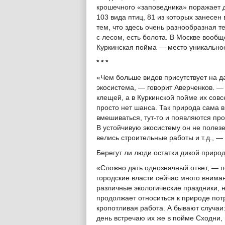
крошечного «заповедника» поражает 
103 вида птиц, 81 из которых занесен
тем, что здесь очень разнообразная 
с лесом, есть болота. В Москве вообщ
Куркинская пойма — место уникально
* * *
«Чем больше видов присутствует на д
экосистема, — говорит Аверченков. — 
клещей, а в Куркинской пойме их совсе
просто нет шанса. Так природа сама в
вмешиваться, тут-то и появляются п
В устойчивую экосистему он не полезе
велись строительные работы и т.д., — о
Берегут ли люди остатки дикой приро
«Сложно дать однозначный ответ, — 
городские власти сейчас много вним
различные экологические праздники, 
продолжает относиться к природе по
кропотливая работа. А бывают случаи:
день встречаю их же в пойме Сходни, г