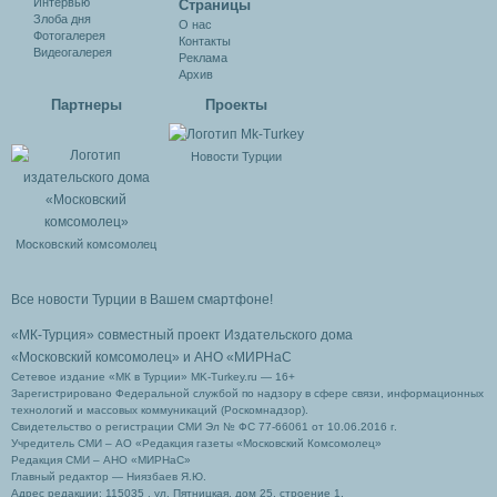
Интервью
Cтраницы
Злоба дня
О нас
Фотогалерея
Контакты
Видеогалерея
Реклама
Архив
Партнеры
Проекты
Новости Турции
Московский комсомолец
Все новости Турции в Вашем смартфоне!
«МК-Турция» совместный проект Издательского дома
«Московский комсомолец»
и АНО «МИРНаС
Сетевое издание «МК в Турции» MK-Turkey.ru — 16+
Зарегистрировано Федеральной службой по надзору в сфере связи, информационных
технологий и массовых коммуникаций (Роскомнадзор).
Свидетельство о регистрации СМИ Эл № ФС 77-66061 от 10.06.2016 г.
Учредитель СМИ – АО «Редакция газеты «Московский Комсомолец»
Редакция СМИ – АНО «МИРНаС»
Главный редактор — Ниязбаев Я.Ю.
Адрес редакции: 115035 , ул. Пятницкая, дом 25, строение 1.