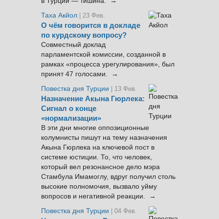
в Турции — тишина. →
Таха Акйол
| 23 Фев.
О чём говорится в докладе
по курдскому вопросу?
Совместный доклад
парламентской комиссии, созданной в
рамках «процесса урегулирования», был
принят 47 голосами. →
Повестка дня Турции
| 13 Фев.
Назначение Акына Гюрлека:
Сигнал о конце
«нормализации»
В эти дни многие оппозиционные
колумнисты пишут на тему назначения
Акына Гюрлека на ключевой пост в
системе юстиции. То, что человек,
который вел резонансное дело мэра
Стамбула Имамоглу, вдруг получил столь
высокие полномочия, вызвало уйму
вопросов и негативной реакции. →
Повестка дня Турции
| 04 Фев.