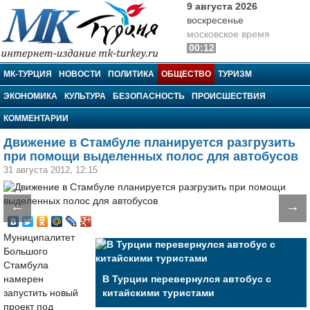
9 августа 2026
воскресенье
московское время
00:12
МК-Турция
МК-ТУРЦИЯ
НОВОСТИ
ПОЛИТИКА
ОБЩЕСТВО
ТУРИЗМ
ЭКОНОМИКА
КУЛЬТУРА
БЕЗОПАСНОСТЬ
ПРОИСШЕСТВИЯ
КОММЕНТАРИИ
Движение в Стамбуле планируется разгрузить
при помощи выделенных полос для автобусов
31 августа 2012, 12:15
←
→
Муниципалитет
Большого
Стамбула
намерен
В Турции перевернулся автобус с
запустить новый
китайскими туристами
проект под