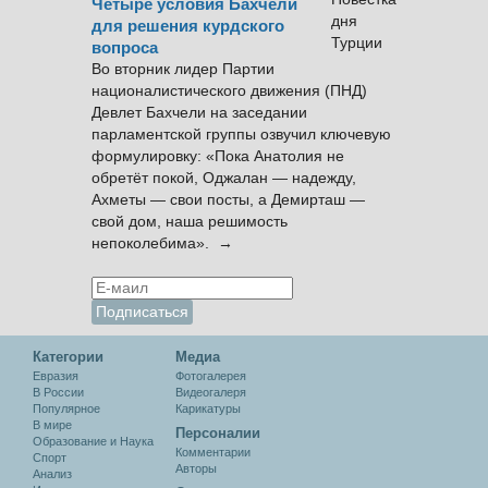
Четыре условия Бахчели
для решения курдского
вопроса
Во вторник лидер Партии
националистического движения (ПНД)
Девлет Бахчели на заседании
парламентской группы озвучил ключевую
формулировку: «Пока Анатолия не
обретёт покой, Оджалан — надежду,
Ахметы — свои посты, а Демирташ —
свой дом, наша решимость
непоколебима». →
Категории
Медиа
Евразия
Фотогалерея
В России
Видеогалеря
Популярное
Карикатуры
В мире
Персоналии
Образование и Наука
Комментарии
Спорт
Авторы
Анализ