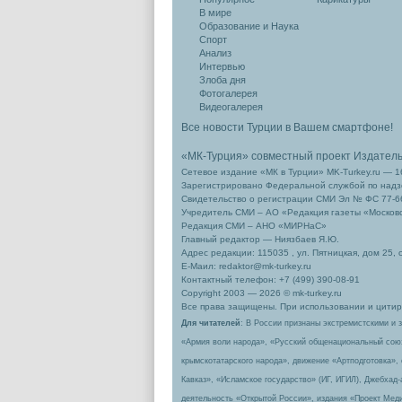
В мире
Образование и Наука
Спорт
Анализ
Интервью
Злоба дня
Фотогалерея
Видеогалерея
Все новости Турции в Вашем смартфоне!
«МК-Турция» совместный проект Издател
Сетевое издание «МК в Турции» MK-Turkey.ru — 1
Зарегистрировано Федеральной службой по надзо
Свидетельство о регистрации СМИ Эл № ФС 77-66
Учредитель СМИ – АО «Редакция газеты «Москов
Редакция СМИ – АНО «МИРНаС»
Главный редактор — Ниязбаев Я.Ю.
Адрес редакции: 115035 , ул. Пятницкая, дом 25, 
Е-Маил: redaktor@mk-turkey.ru
Контактный телефон: +7 (499) 390-08-91
Copyright 2003 — 2026 © mk-turkey.ru
Все права защищены. При использовании и цитиро
Для читателей
: В России признаны экстремистскими и 
«Армия воли народа», «Русский общенациональный сою
крымскотатарского народа», движение «Артподготовка»,
Кавказ», «Исламское государство» (ИГ, ИГИЛ), Джебхад
деятельность «Открытой России», издания «Проект Меди