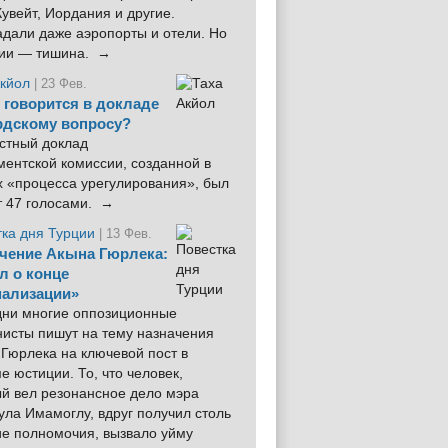
увейт, Иордания и другие.
дали даже аэропорты и отели. Но
ции — тишина. →
Акйол
| 23 Фев.
 говорится в докладе
рдскому вопросу?
стный доклад
ентской комиссии, созданной в
х «процесса урегулирования», был
т 47 голосами. →
тка дня Турции
| 13 Фев.
чение Акына Гюрлека:
л о конце
ализации»
 дни многие оппозиционные
нисты пишут на тему назначения
Гюрлека на ключевой пост в
е юстиции. То, что человек,
ый вел резонансное дело мэра
ла Имамоглу, вдруг получил столь
ие полномочия, вызвало уйму