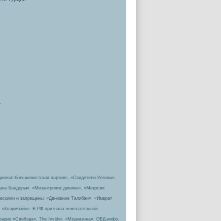
.
ционал-большевистская партия», «Свидетели Иеговы»,
пана Бандеры», «Мизантропик дивижн», «Меджлис
ическими и запрещены: «Движение Талибан», «Имарат
, «Колумбайн». В РФ признана нежелательной
радио «Свобода», The Insider, «Медиазона», ОВД-инфо.