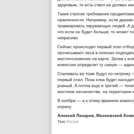
здоровым, то есть ствол не должен им
Такие строгие требования продиктова
практичности. Например, если дерево с
травмировать окружающих людей. А д
что если он будет больше, то может 
некрасиво.
Сейчас происходит первый этап отбор
прочесывают леса в поисках подходя
местоположение на карте. Затем к ел
комиссия определит ту самую — един
Спиливать ее тоже будут по-хитрому 
первый спил. Пока елка будет находи
ровный. А потом еще и третий — тонен
местном лесничестве, на территории 
В ноябре — а к этому времени комисс
охрану.
Алексей Лазарев, Московский Ком
Tеги:
Россия