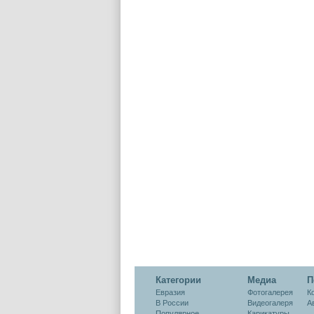
Категории
Медиа
П
Евразия
Фотогалерея
К
В России
Видеогалеря
А
Популярное
Карикатуры