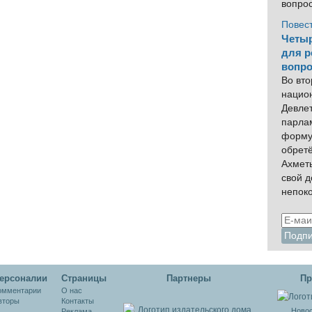
вопро
Повес
Четыр
для р
вопро
Во вто
нацио
Девлет
парла
форму
обрет
Ахмет
свой 
непок
ерсоналии
Cтраницы
Партнеры
Пр
омментарии
О нас
вторы
Контакты
Новос
Реклама