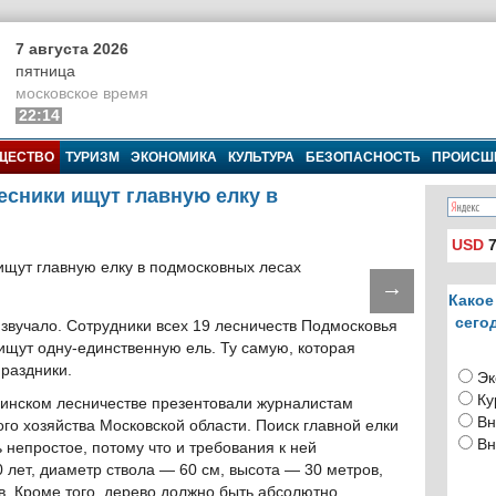
7 августа 2026
пятница
московское время
22:14
ЩЕСТВО
ТУРИЗМ
ЭКОНОМИКА
КУЛЬТУРА
БЕЗОПАСНОСТЬ
ПРОИСШ
есники ищут главную елку в
USD
7
→
Какое
сего
и звучало. Сотрудники всех 19 лесничеств Подмосковья
 ищут одну-единственную ель. Ту самую, которая
праздники.
Эк
Ку
ринском лесничестве презентовали журналистам
Вн
го хозяйства Московской области. Поиск главной елки
Вн
ь непростое, потому что и требования к ней
 лет, диаметр ствола — 60 см, высота — 30 метров,
. Кроме того, дерево должно быть абсолютно