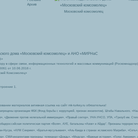
Архив
Московский комсомолец
ьского дома
«Московский комсомолец»
и АНО «МИРНаС
6+
ру в сфере связи, информационных технологий и массовых коммуникаций (Роскомнадзор)
061 от 10.06.2016 г.
ский Комсомолец»
строение 1.
вании материалов активная ссылка на сайт mk-turkey.ru обязательна!
запрещены организации ФБК (Фонд борьбы с коррупцией, признан иноагентом), Штабы Навального, «На
з», «Движение против нелегальной иммиграции», «Правый сектор», УНА-УНСО, УПА, «Тризуб им. Сте
 общероссийская политическая партия «Воля», АУЕ, батальоны «Азов» и Айдар″. Признаны террорист
-ан-Нусра, «АУМ Синрике», «Братья-мусульмане», «Аль-Каида в странах исламского Магриба», «Сеть»
а». СМИ-иноагентами признаны: телеканал «Дождь», «Медуза», «Важные истории», «Голос Америки», 