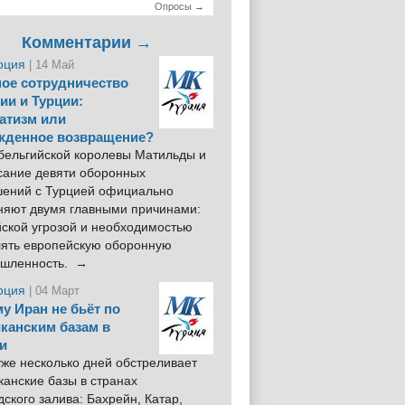
Опросы →
Комментарии →
рция
| 14 Май
ое сотрудничество
ии и Турции:
атизм или
жденное возвращение?
 бельгийской королевы Матильды и
сание девяти оборонных
шений с Турцией официально
няют двумя главными причинами:
йской угрозой и необходимостью
лять европейскую оборонную
шленность. →
рция
| 04 Март
у Иран не бьёт по
канским базам в
и
же несколько дней обстреливает
анские базы в странах
ского залива: Бахрейн, Катар,