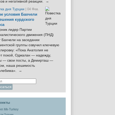
сов и негативной реакции. →
тка дня Турции
| 04 Фев.
е условия Бахчели
ешения курдского
са
рник лидер Партии
налистического движения (ПНД)
 Бахчели на заседании
ментской группы озвучил ключевую
лировку: «Пока Анатолия не
ёт покой, Оджалан — надежду,
ы — свои посты, а Демирташ —
дом, наша решимость
олебима». →
оекты
ти Турции