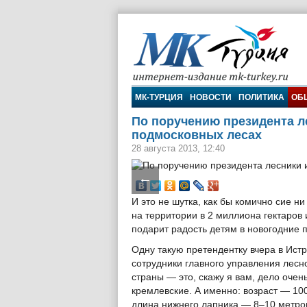
МК-Турция
МК-ТУРЦИЯ
НОВОСТИ
ПОЛИТИКА
ОБ
По поручению президента л
подмосковных лесах
28 августа 2013, 12:40
←
И это не шутка, как бы комично сие н
на территории в 2 миллиона гектаров
подарит радость детям в новогодние 
Одну такую претендентку вчера в Ист
сотрудники главного управления лесно
страны — это, скажу я вам, дело очен
кремлевские. А именно: возраст — 100
длина нижнего лапника — 8–10 метров