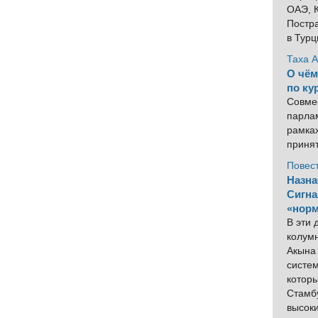
ОАЭ, К
Постра
в Тур
Таха 
О чём
по ку
Совме
парлам
рамка
приня
Повес
Назна
Сигна
«норм
В эти
колум
Акына 
систем
котор
Стамбу
высок