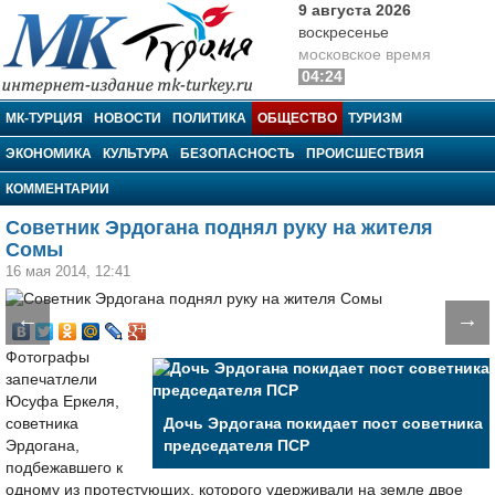
9 августа 2026
воскресенье
московское время
04:24
МК-Турция
МК-ТУРЦИЯ
НОВОСТИ
ПОЛИТИКА
ОБЩЕСТВО
ТУРИЗМ
ЭКОНОМИКА
КУЛЬТУРА
БЕЗОПАСНОСТЬ
ПРОИСШЕСТВИЯ
КОММЕНТАРИИ
Советник Эрдогана поднял руку на жителя
Сомы
16 мая 2014, 12:41
←
→
Фотографы
запечатлели
Юсуфа Еркеля,
советника
Дочь Эрдогана покидает пост советника
Эрдогана,
председателя ПСР
подбежавшего к
одному из протестующих, которого удерживали на земле двое