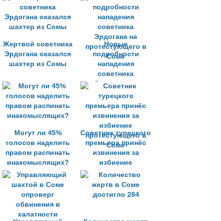
Жертвой советника
Новые
Эрдогана оказался
подробности
шахтер из Сомы
нападения
советника
Эрдогана на
протестующего в
Соме
Могут ли 45%
Советник турецкого
голосов наделить
премьера принёс
правом распинать
извинения за
инакомыслящих?
избиение
протестующего в
Соме