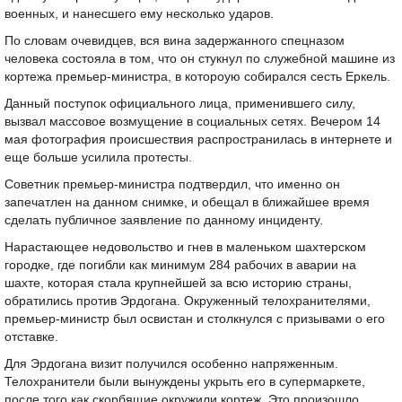
военных, и нанесшего ему несколько ударов.
По словам очевидцев, вся вина задержанного спецназом
человека состояла в том, что он стукнул по служебной машине из
кортежа премьер-министра, в котороую собирался сесть Еркель.
Данный поступок официального лица, применившего силу,
вызвал массовое возмущение в социальных сетях. Вечером 14
мая фотография происшествия распространилась в интернете и
еще больше усилила протесты.
Советник премьер-министра подтвердил, что именно он
запечатлен на данном снимке, и обещал в ближайшее время
сделать публичное заявление по данному инциденту.
Нарастающее недовольство и гнев в маленьком шахтерском
городке, где погибли как минимум 284 рабочих в аварии на
шахте, которая стала крупнейшей за всю историю страны,
обратились против Эрдогана. Окруженный телохранителями,
премьер-министр был освистан и столкнулся с призывами о его
отставке.
Для Эрдогана визит получился особенно напряженным.
Телохранители были вынуждены укрыть его в супермаркете,
после того как скорбящие окружили кортеж. Это произошло