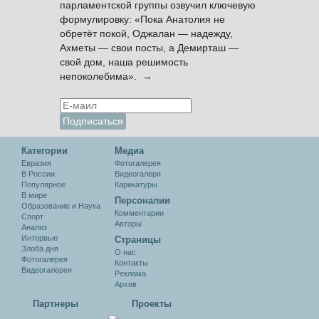
парламентской группы озвучил ключевую
формулировку: «Пока Анатолия не
обретёт покой, Оджалан — надежду,
Ахметы — свои посты, а Демирташ —
свой дом, наша решимость
непоколебима». →
Категории
Медиа
Евразия
Фотогалерея
В России
Видеогалеря
Популярное
Карикатуры
В мире
Персоналии
Образование и Наука
Комментарии
Спорт
Авторы
Анализ
Интервью
Cтраницы
Злоба дня
О нас
Фотогалерея
Контакты
Видеогалерея
Реклама
Архив
Партнеры
Проекты