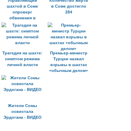
Управляющий
Количество жертв
шахтой в Соме
в Соме достигло
опроверг
284
обвинения в
халатности
Трагедия на шахте:
Премьер-министр
симптом режима
Турции назвал
личной власти
взрывы в шахтах
«обычным делом»
Жители Сомы
освистала
Эрдогана - ВИДЕО