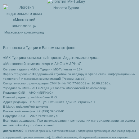
Новости Турции
Московский комсомолец
Все новости Турции в Вашем смартфоне!
«МК-Турция» совместный проект Издательского дома
«Московский комсомолец»
и АНО «МИРНаС
Сетевое издание «МК в Турции» MK-Turkey.ru — 16+
Зарегистрировано Федеральной службой по надзору в сфере связи, информационных
технологий и массовых коммуникаций (Роскомнадзор).
Свидетельство о регистрации СМИ Эл № ФС 77-66061 от 10.06.2016 г.
Учредитель СМИ – АО «Редакция газеты «Московский Комсомолец»
Редакция СМИ – АНО «МИРНаС»
Главный редактор — Ниязбаев Я.Ю.
Адрес редакции: 115035 , ул. Пятницкая, дом 25, строение 1.
Е-Маил: redaktor@mk-turkey.ru
Контактный телефон: +7 (499) 390-08-91
Copyright 2003 — 2026 © mk-turkey.ru
Все права защищены. При использовании и цитировании материалов активная ссылка
на сайт mk-turkey.ru обязательна!
Для читателей
: В России признаны экстремистскими и запрещены организации ФБК (Фонд борьбы
с коррупцией, признан иноагентом), Штабы Навального, «Национал-большевистская партия»,