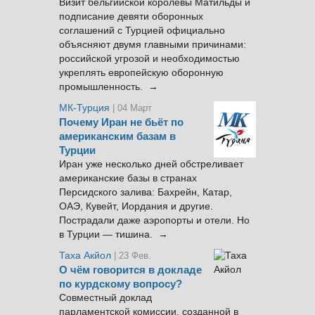
Визит бельгийской королевы Матильды и
подписание девяти оборонных
соглашений с Турцией официально
объясняют двумя главными причинами:
российской угрозой и необходимостью
укреплять европейскую оборонную
промышленность. →
МК-Турция
| 04 Март
Почему Иран не бьёт по
американским базам в
Турции
Иран уже несколько дней обстреливает
американские базы в странах
Персидского залива: Бахрейн, Катар,
ОАЭ, Кувейт, Иордания и другие.
Пострадали даже аэропорты и отели. Но
в Турции — тишина. →
Таха Акйол
| 23 Фев.
О чём говорится в докладе
по курдскому вопросу?
Совместный доклад
парламентской комиссии, созданной в