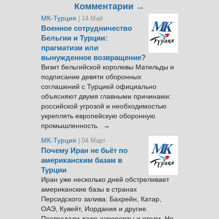
Комментарии →
МК-Турция
| 14 Май
Военное сотрудничество
Бельгии и Турции:
прагматизм или
вынужденное возвращение?
Визит бельгийской королевы Матильды и
подписание девяти оборонных
соглашений с Турцией официально
объясняют двумя главными причинами:
российской угрозой и необходимостью
укреплять европейскую оборонную
промышленность. →
МК-Турция
| 04 Март
Почему Иран не бьёт по
американским базам в
Турции
Иран уже несколько дней обстреливает
американские базы в странах
Персидского залива: Бахрейн, Катар,
ОАЭ, Кувейт, Иордания и другие.
Пострадали даже аэропорты и отели. Но