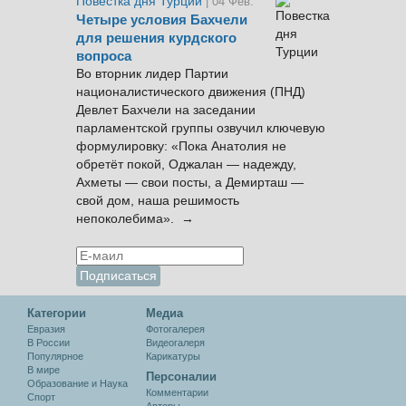
Повестка дня Турции
| 04 Фев.
Четыре условия Бахчели
для решения курдского
вопроса
Во вторник лидер Партии
националистического движения (ПНД)
Девлет Бахчели на заседании
парламентской группы озвучил ключевую
формулировку: «Пока Анатолия не
обретёт покой, Оджалан — надежду,
Ахметы — свои посты, а Демирташ —
свой дом, наша решимость
непоколебима». →
Категории
Медиа
Евразия
Фотогалерея
В России
Видеогалеря
Популярное
Карикатуры
В мире
Персоналии
Образование и Наука
Комментарии
Спорт