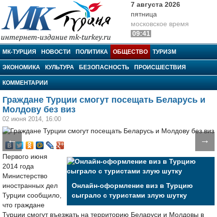
7 августа 2026
пятница
московское время
09:41
МК-Турция
МК-ТУРЦИЯ
НОВОСТИ
ПОЛИТИКА
ОБЩЕСТВО
ТУРИЗМ
ЭКОНОМИКА
КУЛЬТУРА
БЕЗОПАСНОСТЬ
ПРОИСШЕСТВИЯ
КОММЕНТАРИИ
Граждане Турции смогут посещать Беларусь и
Молдову без виз
02 июня 2014, 16:00
←
→
Первого июня
2014 года
Министерство
иностранных дел
Онлайн-оформление виз в Турцию
Турции сообщило,
сыграло с туристами злую шутку
что граждане
Турции смогут въезжать на территорию Беларуси и Молдовы в