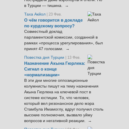
в Турции — тишина. →
Таха Акйол
| 23 Фев.
О чём говорится в докладе
по курдскому вопросу?
Совместный доклад
парламентской комиссии, созданной в
рамках «процесса урегулирования», был
принят 47 голосами. →
Повестка дня Турции
| 13 Фев.
Назначение Акына Гюрлека:
Сигнал о конце
«нормализации»
В эти дни многие оппозиционные
колумнисты пишут на тему назначения
Акына Гюрлека на ключевой пост в
системе юстиции. То, что человек,
который вел резонансное дело мэра
Стамбула Имамоглу, вдруг получил столь
высокие полномочия, вызвало уйму
вопросов и негативной реакции. →