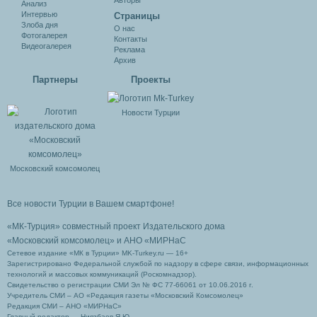
Авторы
Анализ
Интервью
Cтраницы
Злоба дня
О нас
Фотогалерея
Контакты
Видеогалерея
Реклама
Архив
Партнеры
Проекты
Новости Турции
Московский комсомолец
Все новости Турции в Вашем смартфоне!
«МК-Турция» совместный проект Издательского дома
«Московский комсомолец»
и АНО «МИРНаС
Сетевое издание «МК в Турции» MK-Turkey.ru — 16+
Зарегистрировано Федеральной службой по надзору в сфере связи, информационных
технологий и массовых коммуникаций (Роскомнадзор).
Свидетельство о регистрации СМИ Эл № ФС 77-66061 от 10.06.2016 г.
Учредитель СМИ – АО «Редакция газеты «Московский Комсомолец»
Редакция СМИ – АНО «МИРНаС»
Главный редактор — Ниязбаев Я.Ю.