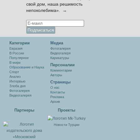
свой дом, наша решимость
непоколебима». →
Категории
Медиа
Евразия
Фотогалерея
В России
Видеогалеря
Популярное
Карикатуры
В мире
Персоналии
Образование и Наука
Комментарии
Спорт
Авторы
Анализ
Интервью
Cтраницы
Злоба дня
О нас
Фотогалерея
Контакты
Видеогалерея
Реклама
Архив
Партнеры
Проекты
Новости Турции