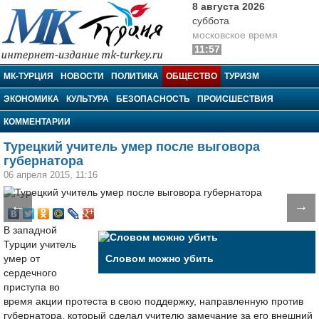
8 августа 2026
суббота
московское время
11:57
МК-Турция
МК-ТУРЦИЯ
НОВОСТИ
ПОЛИТИКА
ОБЩЕСТВО
ТУРИЗМ
ЭКОНОМИКА
КУЛЬТУРА
БЕЗОПАСНОСТЬ
ПРОИСШЕСТВИЯ
КОММЕНТАРИИ
Турецкий учитель умер после выговора
губернатора
06 апреля 2015, 11:16
←
→
В западной
Турции учитель
умер от
Словом можно убить
сердечного
приступа во
время акции протеста в свою поддержку, направленную против
губернатора, который сделал учителю замечание за его внешний