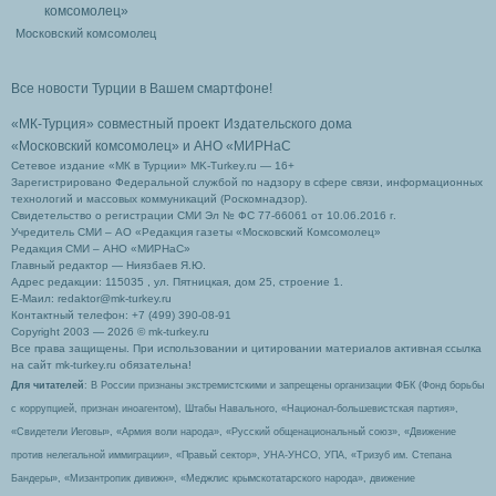
Московский комсомолец
Все новости Турции в Вашем смартфоне!
«МК-Турция» совместный проект Издательского дома
«Московский комсомолец»
и АНО «МИРНаС
Сетевое издание «МК в Турции» MK-Turkey.ru — 16+
Зарегистрировано Федеральной службой по надзору в сфере связи, информационных
технологий и массовых коммуникаций (Роскомнадзор).
Свидетельство о регистрации СМИ Эл № ФС 77-66061 от 10.06.2016 г.
Учредитель СМИ – АО «Редакция газеты «Московский Комсомолец»
Редакция СМИ – АНО «МИРНаС»
Главный редактор — Ниязбаев Я.Ю.
Адрес редакции: 115035 , ул. Пятницкая, дом 25, строение 1.
Е-Маил: redaktor@mk-turkey.ru
Контактный телефон: +7 (499) 390-08-91
Copyright 2003 — 2026 © mk-turkey.ru
Все права защищены. При использовании и цитировании материалов активная ссылка
на сайт mk-turkey.ru обязательна!
Для читателей
: В России признаны экстремистскими и запрещены организации ФБК (Фонд борьбы
с коррупцией, признан иноагентом), Штабы Навального, «Национал-большевистская партия»,
«Свидетели Иеговы», «Армия воли народа», «Русский общенациональный союз», «Движение
против нелегальной иммиграции», «Правый сектор», УНА-УНСО, УПА, «Тризуб им. Степана
Бандеры», «Мизантропик дивижн», «Меджлис крымскотатарского народа», движение