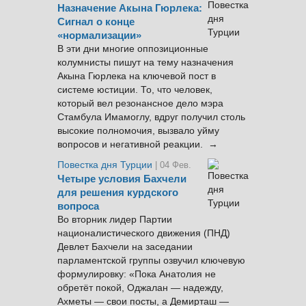
Назначение Акына Гюрлека:
Сигнал о конце
«нормализации»
В эти дни многие оппозиционные
колумнисты пишут на тему назначения
Акына Гюрлека на ключевой пост в
системе юстиции. То, что человек,
который вел резонансное дело мэра
Стамбула Имамоглу, вдруг получил столь
высокие полномочия, вызвало уйму
вопросов и негативной реакции. →
Повестка дня Турции
| 04 Фев.
Четыре условия Бахчели
для решения курдского
вопроса
Во вторник лидер Партии
националистического движения (ПНД)
Девлет Бахчели на заседании
парламентской группы озвучил ключевую
формулировку: «Пока Анатолия не
обретёт покой, Оджалан — надежду,
Ахметы — свои посты, а Демирташ —