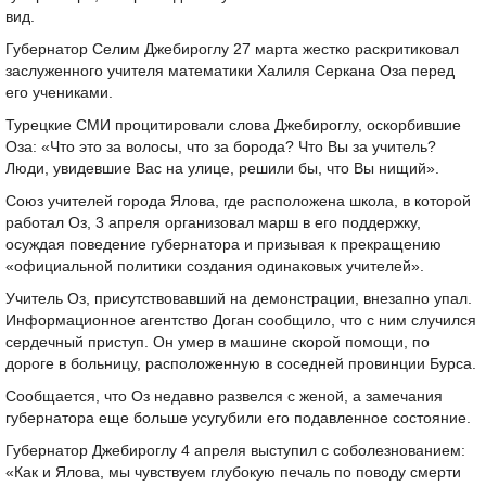
вид.
Губернатор Селим Джебироглу 27 марта жестко раскритиковал
заслуженного учителя математики Халиля Серкана Оза перед
его учениками.
Турецкие СМИ процитировали слова Джебироглу, оскорбившие
Оза: «Что это за волосы, что за борода? Что Вы за учитель?
Люди, увидевшие Вас на улице, решили бы, что Вы нищий».
Союз учителей города Ялова, где расположена школа, в которой
работал Оз, 3 апреля организовал марш в его поддержку,
осуждая поведение губернатора и призывая к прекращению
«официальной политики создания одинаковых учителей».
Учитель Оз, присутствовавший на демонстрации, внезапно упал.
Информационное агентство Доган сообщило, что с ним случился
сердечный приступ. Он умер в машине скорой помощи, по
дороге в больницу, расположенную в соседней провинции Бурса.
Сообщается, что Оз недавно развелся с женой, а замечания
губернатора еще больше усугубили его подавленное состояние.
Губернатор Джебироглу 4 апреля выступил с соболезнованием:
«Как и Ялова, мы чувствуем глубокую печаль по поводу смерти