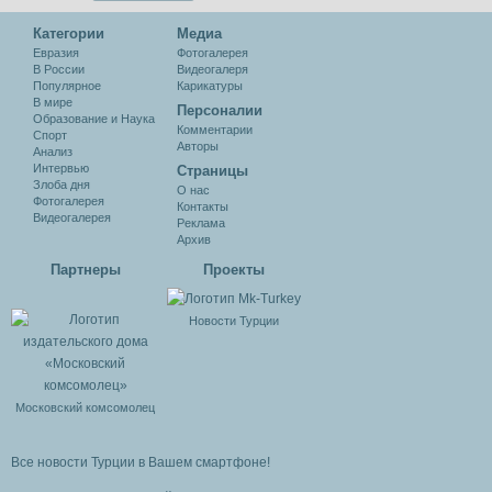
Категории
Медиа
Евразия
Фотогалерея
В России
Видеогалеря
Популярное
Карикатуры
В мире
Персоналии
Образование и Наука
Комментарии
Спорт
Авторы
Анализ
Интервью
Cтраницы
Злоба дня
О нас
Фотогалерея
Контакты
Видеогалерея
Реклама
Архив
Партнеры
Проекты
Новости Турции
Московский комсомолец
Все новости Турции в Вашем смартфоне!