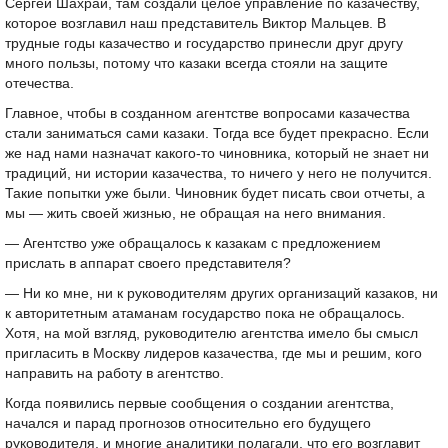
Сергей Шахрай, там создали целое управление по казачеству,
которое возглавил наш представитель Виктор Мальцев. В
трудные годы казачество и государство принесли друг другу
много пользы, потому что казаки всегда стояли на защите
отечества.
Главное, чтобы в созданном агентстве вопросами казачества
стали заниматься сами казаки. Тогда все будет прекрасно. Если
же над нами назначат какого-то чиновника, который не знает ни
традиций, ни истории казачества, то ничего у него не получится.
Такие попытки уже были. Чиновник будет писать свои отчеты, а
мы — жить своей жизнью, не обращая на него внимания.
— Агентство уже обращалось к казакам с предложением
прислать в аппарат своего представителя?
— Ни ко мне, ни к руководителям других организаций казаков, ни
к авторитетным атаманам государство пока не обращалось.
Хотя, на мой взгляд, руководителю агентства имело бы смысл
пригласить в Москву лидеров казачества, где мы и решим, кого
направить на работу в агентство.
Когда появились первые сообщения о создании агентства,
начался и парад прогнозов относительно его будущего
руководителя, и многие аналитики полагали, что его возглавит