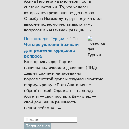
Акына Гюрлека на ключевой пост в
системе юстиции. То, что человек,
который вел резонансное дело мэра
Стамбула Имамоглу, вдруг получил столь
высокие полномочия, вызвало уйму
вопросов и негативной реакции. →
Повестка дня Турции
| 04 Фев.
Четыре условия Бахчели
для решения курдского
вопроса
Во вторник лидер Партии
националистического движения (ПНД)
Девлет Бахчели на заседании
парламентской группы озвучил ключевую
формулировку: «Пока Анатолия не
обретёт покой, Оджалан — надежду,
Ахметы — свои посты, а Демирташ —
свой дом, наша решимость
непоколебима». →