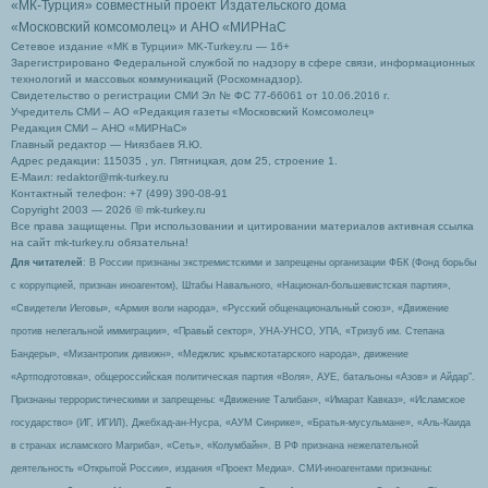
«МК-Турция» совместный проект Издательского дома
«Московский комсомолец»
и АНО «МИРНаС
Сетевое издание «МК в Турции» MK-Turkey.ru — 16+
Зарегистрировано Федеральной службой по надзору в сфере связи, информационных
технологий и массовых коммуникаций (Роскомнадзор).
Свидетельство о регистрации СМИ Эл № ФС 77-66061 от 10.06.2016 г.
Учредитель СМИ – АО «Редакция газеты «Московский Комсомолец»
Редакция СМИ – АНО «МИРНаС»
Главный редактор — Ниязбаев Я.Ю.
Адрес редакции: 115035 , ул. Пятницкая, дом 25, строение 1.
Е-Маил: redaktor@mk-turkey.ru
Контактный телефон: +7 (499) 390-08-91
Copyright 2003 — 2026 © mk-turkey.ru
Все права защищены. При использовании и цитировании материалов активная ссылка
на сайт mk-turkey.ru обязательна!
Для читателей
: В России признаны экстремистскими и запрещены организации ФБК (Фонд борьбы
с коррупцией, признан иноагентом), Штабы Навального, «Национал-большевистская партия»,
«Свидетели Иеговы», «Армия воли народа», «Русский общенациональный союз», «Движение
против нелегальной иммиграции», «Правый сектор», УНА-УНСО, УПА, «Тризуб им. Степана
Бандеры», «Мизантропик дивижн», «Меджлис крымскотатарского народа», движение
«Артподготовка», общероссийская политическая партия «Воля», АУЕ, батальоны «Азов» и Айдар″.
Признаны террористическими и запрещены: «Движение Талибан», «Имарат Кавказ», «Исламское
государство» (ИГ, ИГИЛ), Джебхад-ан-Нусра, «АУМ Синрике», «Братья-мусульмане», «Аль-Каида
в странах исламского Магриба», «Сеть», «Колумбайн». В РФ признана нежелательной
деятельность «Открытой России», издания «Проект Медиа». СМИ-иноагентами признаны: