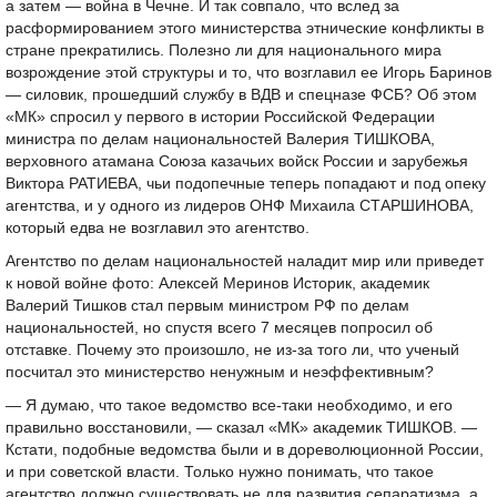
а затем — война в Чечне. И так совпало, что вслед за
расформированием этого министерства этнические конфликты в
стране прекратились. Полезно ли для национального мира
возрождение этой структуры и то, что возглавил ее Игорь Баринов
— силовик, прошедший службу в ВДВ и спецназе ФСБ? Об этом
«МК» спросил у первого в истории Российской Федерации
министра по делам национальностей Валерия ТИШКОВА,
верховного атамана Союза казачьих войск России и зарубежья
Виктора РАТИЕВА, чьи подопечные теперь попадают и под опеку
агентства, и у одного из лидеров ОНФ Михаила СТАРШИНОВА,
который едва не возглавил это агентство.
Агентство по делам национальностей наладит мир или приведет
к новой войне фото: Алексей Меринов Историк, академик
Валерий Тишков стал первым министром РФ по делам
национальностей, но спустя всего 7 месяцев попросил об
отставке. Почему это произошло, не из-за того ли, что ученый
посчитал это министерство ненужным и неэффективным?
— Я думаю, что такое ведомство все-таки необходимо, и его
правильно восстановили, — сказал «МК» академик ТИШКОВ. —
Кстати, подобные ведомства были и в дореволюционной России,
и при советской власти. Только нужно понимать, что такое
агентство должно существовать не для развития сепаратизма, а