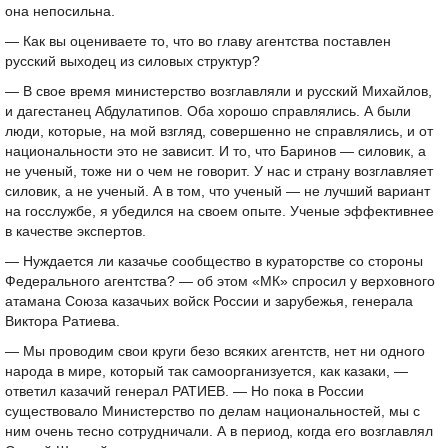
она непосильна.
— Как вы оцениваете то, что во главу агентства поставлен
русский выходец из силовых структур?
— В свое время министерство возглавляли и русский Михайлов,
и дагестанец Абдулатипов. Оба хорошо справлялись. А были
люди, которые, на мой взгляд, совершенно не справлялись, и от
национальности это не зависит. И то, что Баринов — силовик, а
не ученый, тоже ни о чем не говорит. У нас и страну возглавляет
силовик, а не ученый. А в том, что ученый — не лучший вариант
на госслужбе, я убедился на своем опыте. Ученые эффективнее
в качестве экспертов.
— Нуждается ли казачье сообщество в кураторстве со стороны
Федерального агентства? — об этом «МК» спросил у верховного
атамана Союза казачьих войск России и зарубежья, генерала
Виктора Ратиева.
— Мы проводим свои круги безо всяких агентств, нет ни одного
народа в мире, который так самоорганизуется, как казаки, —
ответил казачий генерал РАТИЕВ. — Но пока в России
существовало Министерство по делам национальностей, мы с
ним очень тесно сотрудничали. А в период, когда его возглавлял