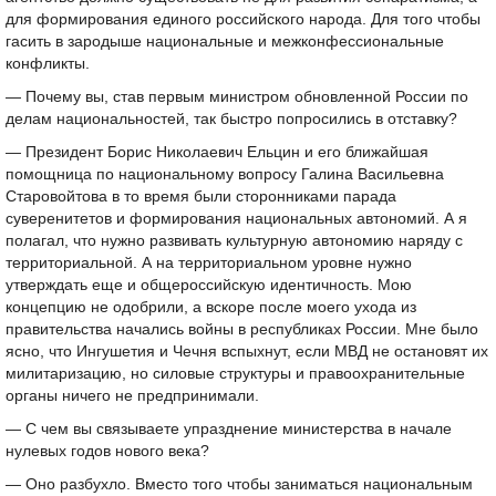
для формирования единого российского народа. Для того чтобы
гасить в зародыше национальные и межконфессиональные
конфликты.
— Почему вы, став первым министром обновленной России по
делам национальностей, так быстро попросились в отставку?
— Президент Борис Николаевич Ельцин и его ближайшая
помощница по национальному вопросу Галина Васильевна
Старовойтова в то время были сторонниками парада
суверенитетов и формирования национальных автономий. А я
полагал, что нужно развивать культурную автономию наряду с
территориальной. А на территориальном уровне нужно
утверждать еще и общероссийскую идентичность. Мою
концепцию не одобрили, а вскоре после моего ухода из
правительства начались войны в республиках России. Мне было
ясно, что Ингушетия и Чечня вспыхнут, если МВД не остановят их
милитаризацию, но силовые структуры и правоохранительные
органы ничего не предпринимали.
— С чем вы связываете упразднение министерства в начале
нулевых годов нового века?
— Оно разбухло. Вместо того чтобы заниматься национальным