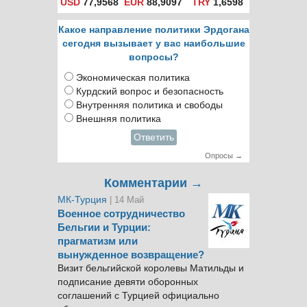
USD
77,9568
EUR
88,9097
TRY
1,6598
Какое направление политики Эрдогана
сегодня вызывает у вас наибольшие
вопросы?
Экономическая политика
Курдский вопрос и безопасность
Внутренняя политика и свободы
Внешняя политика
Ответить
Опросы →
Комментарии →
МК-Турция
| 14 Май
Военное сотрудничество
Бельгии и Турции:
прагматизм или
вынужденное возвращение?
Визит бельгийской королевы Матильды и
подписание девяти оборонных
соглашений с Турцией официально