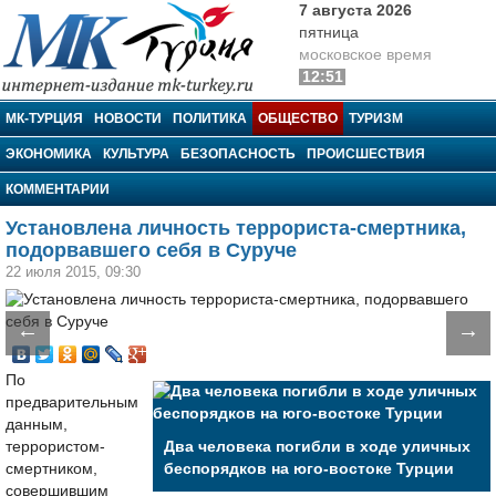
7 августа 2026
пятница
московское время
12:51
МК-Турция
МК-ТУРЦИЯ
НОВОСТИ
ПОЛИТИКА
ОБЩЕСТВО
ТУРИЗМ
ЭКОНОМИКА
КУЛЬТУРА
БЕЗОПАСНОСТЬ
ПРОИСШЕСТВИЯ
КОММЕНТАРИИ
Установлена личность террориста-смертника,
подорвавшего себя в Суруче
22 июля 2015, 09:30
←
→
По
предварительным
данным,
террористом-
Два человека погибли в ходе уличных
смертником,
беспорядков на юго-востоке Турции
совершившим