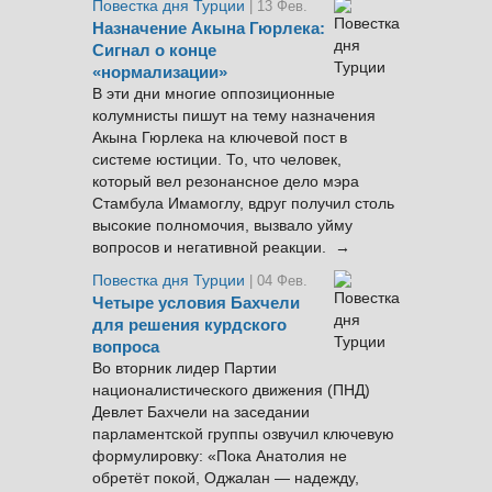
Повестка дня Турции
| 13 Фев.
Назначение Акына Гюрлека:
Сигнал о конце
«нормализации»
В эти дни многие оппозиционные
колумнисты пишут на тему назначения
Акына Гюрлека на ключевой пост в
системе юстиции. То, что человек,
который вел резонансное дело мэра
Стамбула Имамоглу, вдруг получил столь
высокие полномочия, вызвало уйму
вопросов и негативной реакции. →
Повестка дня Турции
| 04 Фев.
Четыре условия Бахчели
для решения курдского
вопроса
Во вторник лидер Партии
националистического движения (ПНД)
Девлет Бахчели на заседании
парламентской группы озвучил ключевую
формулировку: «Пока Анатолия не
обретёт покой, Оджалан — надежду,