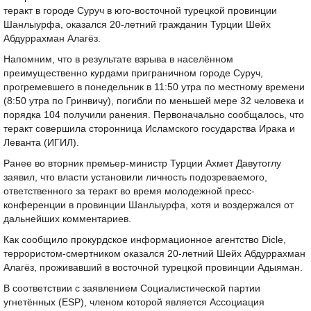
теракт в городе Суруч в юго-восточной турецкой провинции
Шанлыурфа, оказался 20-летний гражданин Турции Шейх
Абдуррахман Алагёз.
Напомним, что в результате взрыва в населённом
преимущественно курдами приграничном городе Суруч,
прогремевшего в понедельник в 11:50 утра по местному времени
(8:50 утра по Гринвичу), погибли по меньшей мере 32 человека и
порядка 104 получили ранения. Первоначально сообщалось, что
теракт совершила сторонница Исламского государства Ирака и
Леванта (ИГИЛ).
Ранее во вторник премьер-министр Турции Ахмет Давутоглу
заявил, что власти установили личность подозреваемого,
ответственного за теракт во время молодежной пресс-
конференции в провинции Шанлыурфа, хотя и воздержался от
дальнейших комментариев.
Как сообщило прокурдское информационное агентство Dicle,
террористом-смертником оказался 20-летний Шейх Абдуррахман
Алагёз, проживавший в восточной турецкой провинции Адыяман.
В соответствии с заявлением Социалистической партии
угнетённых (ESP), членом которой является Ассоциация