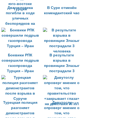
Два человека
В Суре отменён
погибли в ходе
комендантский час
уличных
беспорядков на
юго-востоке
Турции
Боевики РПК
В результате
совершили подрыв
взрыва в
газопровода
провинции Элазыг
Турция – Иран
пострадали 3
человека
Турецкая полиция
Давутоглу
разгоняет
опроверг мнение о
демонстрантов
том, что