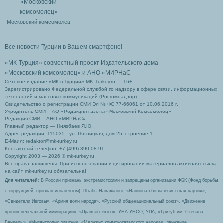
Московский комсомолец
Все новости Турции в Вашем смартфоне!
«МК-Турция» совместный проект Издательского дома
«Московский комсомолец»
и АНО «МИРНаС
Сетевое издание «МК в Турции» MK-Turkey.ru — 16+
Зарегистрировано Федеральной службой по надзору в сфере связи, информационных
технологий и массовых коммуникаций (Роскомнадзор).
Свидетельство о регистрации СМИ Эл № ФС 77-66061 от 10.06.2016 г.
Учредитель СМИ – АО «Редакция газеты «Московский Комсомолец»
Редакция СМИ – АНО «МИРНаС»
Главный редактор — Ниязбаев Я.Ю.
Адрес редакции: 115035 , ул. Пятницкая, дом 25, строение 1.
Е-Маил: redaktor@mk-turkey.ru
Контактный телефон: +7 (499) 390-08-91
Copyright 2003 — 2026 © mk-turkey.ru
Все права защищены. При использовании и цитировании материалов активная ссылка
на сайт mk-turkey.ru обязательна!
Для читателей
: В России признаны экстремистскими и запрещены организации ФБК (Фонд борьбы
с коррупцией, признан иноагентом), Штабы Навального, «Национал-большевистская партия»,
«Свидетели Иеговы», «Армия воли народа», «Русский общенациональный союз», «Движение
против нелегальной иммиграции», «Правый сектор», УНА-УНСО, УПА, «Тризуб им. Степана
Бандеры», «Мизантропик дивижн», «Меджлис крымскотатарского народа», движение