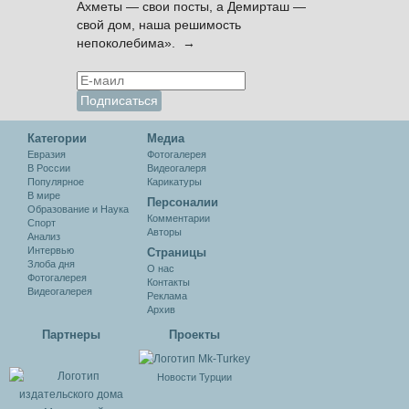
Ахметы — свои посты, а Демирташ —
свой дом, наша решимость
непоколебима». →
Категории
Медиа
Евразия
Фотогалерея
В России
Видеогалеря
Популярное
Карикатуры
В мире
Персоналии
Образование и Наука
Комментарии
Спорт
Авторы
Анализ
Интервью
Cтраницы
Злоба дня
О нас
Фотогалерея
Контакты
Видеогалерея
Реклама
Архив
Партнеры
Проекты
Новости Турции