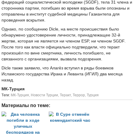
федераций социалистической молодежи (SGDF), тела 31 члена и
сторонника партии, погибших во время взрыва были опознаны и
отправлены в институт судебной медицины Газиантепа для
проведения вскрытия.
Однако, по сообщению Dicle, на месте происшествия было
обнаружено удостоверение личности, принадлежащее 32-й
жертве, которая не является ни членом ESP, ни членом SGDF.
После того как власти официально подтвердили, что теракт
произошёл по вине смертника, личность погибшего, не
связанного с организациями, вызвала подозрения.
Dicle также заявило, что Алагёз вступил в ряды боевиков
Исламского государства Ирака и Леванта (ИГИЛ) два месяца
назад.
МК-Турция
Tеги:
МК-Турция
,
Новости Турции
,
Теракт
,
Террор
,
Турция
Материалы по теме: