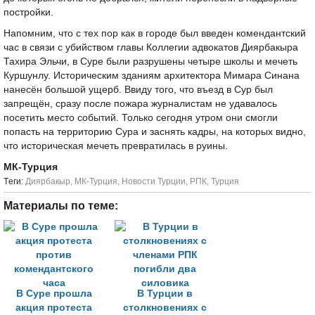
постройки.
Напомним, что с тех пор как в городе был введен комендантский
час в связи с убийством главы Коллегии адвокатов Диярбакыра
Тахира Эльчи, в Суре были разрушены четыре школы и мечеть
Куршунлу. Историческим зданиям архитектора Мимара Синана
нанесён большой ущерб. Ввиду того, что въезд в Сур был
запрещён, сразу после пожара журналистам не удавалось
посетить место событий. Только сегодня утром они смогли
попасть на территорию Сура и заснять кадры, на которых видно,
что историческая мечеть превратилась в руины.
МК-Турция
Tеги:
Диярбакыр
,
МК-Турция
,
Новости Турции
,
РПК
,
Турция
Материалы по теме:
В Суре прошла
В Турции в
акция протеста
столкновениях с