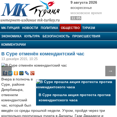
9 августа 2026
воскресенье
московское время
11:05
МК-Турция
МК-ТУРЦИЯ
НОВОСТИ
ПОЛИТИКА
ОБЩЕСТВО
ТУРИЗМ
ЭКОНОМИКА
КУЛЬТУРА
БЕЗОПАСНОСТЬ
ПРОИСШЕСТВИЯ
КОММЕНТАРИИ
В Суре отменён комендантский час
13 декабря 2015, 10:25
←
→
Вчера в полночь в
Суре, районе
Диярбакыра,
отменили
В Суре прошла акция протеста против
комендантский
комендантского часа
час, который был
введён со среды прошлой недели. Утром, пройдя через три
контрольно-пропускных пункта в Дагкапы, Гази Джаддеси и