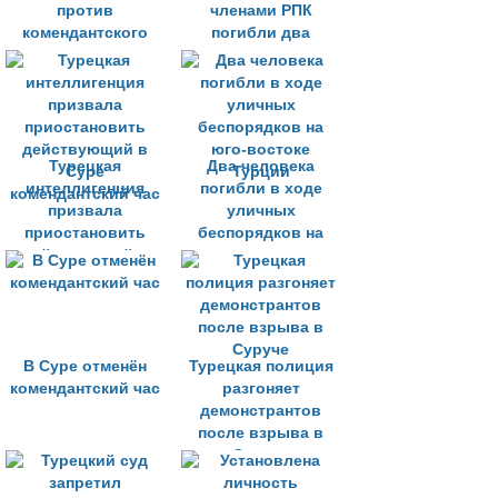
против
членами РПК
комендантского
погибли два
часа
силовика
Турецкая
Два человека
интеллигенция
погибли в ходе
призвала
уличных
приостановить
беспорядков на
действующий в
юго-востоке
Суре
Турции
комендантский час
В Суре отменён
Турецкая полиция
комендантский час
разгоняет
демонстрантов
после взрыва в
Суруче