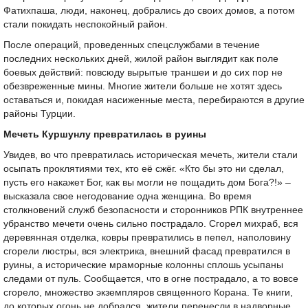
Фатихпаша, люди, наконец, добрались до своих домов, а потом
стали покидать неспокойный район.
После операций, проведенных спецслужбами в течение
последних нескольких дней, жилой район выглядит как поле
боевых действий: повсюду вырытые траншеи и до сих пор не
обезвреженные мины. Многие жители больше не хотят здесь
оставаться и, покидая насиженные места, перебираются в другие
районы Турции.
Мечеть Куршунлу превратилась в руины
Увидев, во что превратилась историческая мечеть, жители стали
осыпать проклятиями тех, кто её сжёг. «Кто бы это ни сделал,
пусть его накажет Бог, как вы могли не пощадить дом Бога?!» –
высказала свое негодование одна женщина. Во время
столкновений служб безопасности и сторонников РПК внутреннее
убранство мечети очень сильно пострадало. Сгорел михраб, вся
деревянная отделка, ковры превратились в пепел, наполовину
сгорели люстры, вся электрика, внешний фасад превратился в
руины, а исторические мраморные колонны сплошь усыпаны
следами от пуль. Сообщается, что в огне пострадало, а то вовсе
сгорело, множество экземпляров священного Корана. Те книги,
до которых огонь не добрался, жители перенесли в надворные