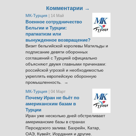
Комментарии →
МК-Турция
| 14 Май
Военное сотрудничество
Бельгии и Турции:
прагматизм или
вынужденное возвращение?
Визит бельгийской королевы Матильды и
подписание девяти оборонных
соглашений с Турцией официально
объясняют двумя главными причинами:
российской угрозой и необходимостью
укреплять европейскую оборонную
промышленность. →
МК-Турция
| 04 Март
Почему Иран не бьёт по
американским базам в
Турции
Иран уже несколько дней обстреливает
американские базы в странах
Персидского залива: Бахрейн, Катар,
ОАЭ, Кувейт, Иордания и другие.