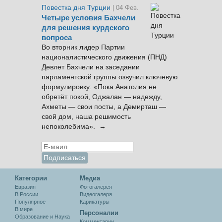
Повестка дня Турции
| 04 Фев.
Четыре условия Бахчели
для решения курдского
вопроса
Во вторник лидер Партии
националистического движения (ПНД)
Девлет Бахчели на заседании
парламентской группы озвучил ключевую
формулировку: «Пока Анатолия не
обретёт покой, Оджалан — надежду,
Ахметы — свои посты, а Демирташ —
свой дом, наша решимость
непоколебима». →
Категории
Медиа
Евразия
Фотогалерея
В России
Видеогалеря
Популярное
Карикатуры
В мире
Персоналии
Образование и Наука
Комментарии