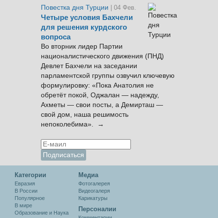
Повестка дня Турции
| 04 Фев.
Четыре условия Бахчели
для решения курдского
вопроса
Во вторник лидер Партии
националистического движения (ПНД)
Девлет Бахчели на заседании
парламентской группы озвучил ключевую
формулировку: «Пока Анатолия не
обретёт покой, Оджалан — надежду,
Ахметы — свои посты, а Демирташ —
свой дом, наша решимость
непоколебима». →
Категории
Медиа
Евразия
Фотогалерея
В России
Видеогалеря
Популярное
Карикатуры
В мире
Персоналии
Образование и Наука
Комментарии