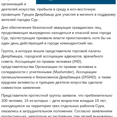
организаций и
деятелей искусства, прибыла в среду в юго-восточную
провинцию Турции Диярбакыр для участия в митинге в поддержку
жителей городка Сур.
Для обеспечения безопасной эвакуации гражданских лиц,
продолжающих вынужденно находиться в опасной зоне города
Сур, протестующие призвали власти приостановить хотя бы на
один день действующий в городе комендантский час.
Группа, в которую вошли представители торговой палаты
Диярбакыра, городской ассоциации адвокатов, врачебного
совета, Ассоциации по правам человека (IHD),
представительства Организации по правам человека и
солидарности с угнетенными (Mazlumder), Ассоциации
промышленников и бизнесменов Диярбакыра (DİSİAD), а также
курдские активисты и турецкие деятели искусства сделали
совместное заявление.
Представители протестной группы заявили, что приблизительно
200 человек, 15 из которых – дети возрастом младше 10 лет,
находящиеся на территории трех отдельных районов Сура,
оказались в затруднительном положении. Согласно заявлениям
протестующих, некоторые из застрявших там людей вынуждены