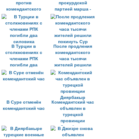
против
прокурдской
комендантского
партией марша -
часа
призыв к
тероризму
В Турции в
После продления
столкновениях с
комендантского
членами РПК
часа тысячи
погибли два
жителей решили
силовика
покинуть Сур
В Суре отменён
Комендантский час
комендантский час
объявлен в
турецкой
провинции
Диярбакыр