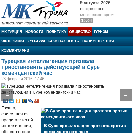
9 августа 2026
воскресенье
московское время
15:04
МК-Турция
МК-ТУРЦИЯ
НОВОСТИ
ПОЛИТИКА
ОБЩЕСТВО
ТУРИЗМ
ЭКОНОМИКА
КУЛЬТУРА
БЕЗОПАСНОСТЬ
ПРОИСШЕСТВИЯ
КОММЕНТАРИИ
Турецкая интеллигенция призвала
приостановить действующий в Суре
комендантский час
26 февраля 2016, 17:46
←
→
Группа,
состоящая из
представителей
интеллигенции,
В Суре прошла акция протеста против
общественных
комендантского часа