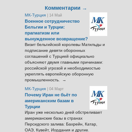
Комментарии →
МК-Турция
| 14 Май
Военное сотрудничество
Бельгии и Турции:
прагматизм или
вынужденное возвращение?
Визит бельгийской королевы Матильды и
подписание девяти оборонных
соглашений с Турцией официально
объясняют двумя главными причинами:
российской угрозой и необходимостью
укреплять европейскую оборонную
промышленность. →
МК-Турция
| 04 Март
Почему Иран не бьёт по
американским базам в
Турции
Иран уже несколько дней обстреливает
американские базы в странах
Персидского залива: Бахрейн, Катар,
ОАЭ, Кувейт, Иордания и другие.