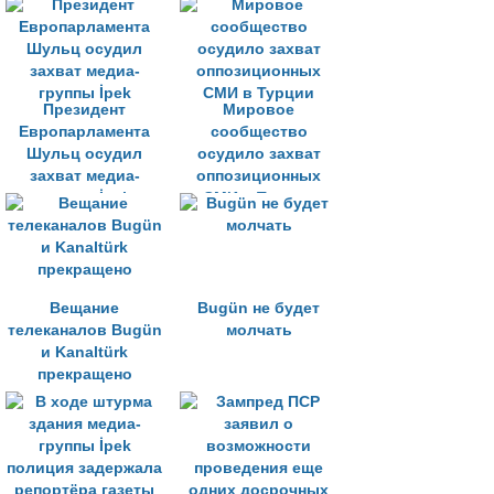
Президент
Мировое
Европарламента
сообщество
Шульц осудил
осудило захват
захват медиа-
оппозиционных
группы İpek
СМИ в Турции
Вещание
Bugün не будет
телеканалов Bugün
молчать
и Kanaltürk
прекращено