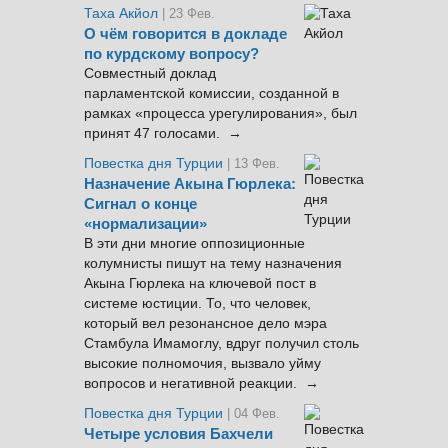
Таха Акйол
| 23 Фев.
О чём говорится в докладе
по курдскому вопросу?
Совместный доклад
парламентской комиссии, созданной в
рамках «процесса урегулирования», был
принят 47 голосами. →
Повестка дня Турции
| 13 Фев.
Назначение Акына Гюрлека:
Сигнал о конце
«нормализации»
В эти дни многие оппозиционные
колумнисты пишут на тему назначения
Акына Гюрлека на ключевой пост в
системе юстиции. То, что человек,
который вел резонансное дело мэра
Стамбула Имамоглу, вдруг получил столь
высокие полномочия, вызвало уйму
вопросов и негативной реакции. →
Повестка дня Турции
| 04 Фев.
Четыре условия Бахчели