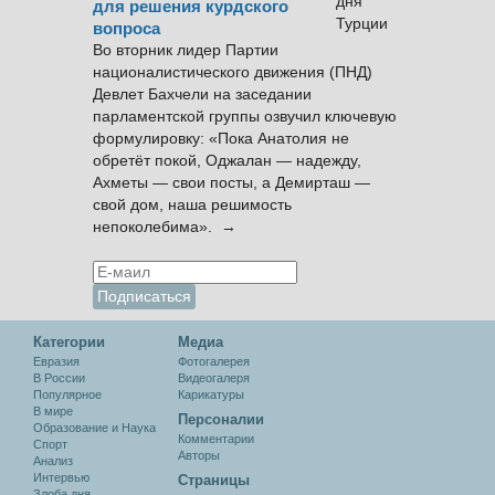
для решения курдского
вопроса
Во вторник лидер Партии
националистического движения (ПНД)
Девлет Бахчели на заседании
парламентской группы озвучил ключевую
формулировку: «Пока Анатолия не
обретёт покой, Оджалан — надежду,
Ахметы — свои посты, а Демирташ —
свой дом, наша решимость
непоколебима». →
Категории
Медиа
Евразия
Фотогалерея
В России
Видеогалеря
Популярное
Карикатуры
В мире
Персоналии
Образование и Наука
Комментарии
Спорт
Авторы
Анализ
Интервью
Cтраницы
Злоба дня