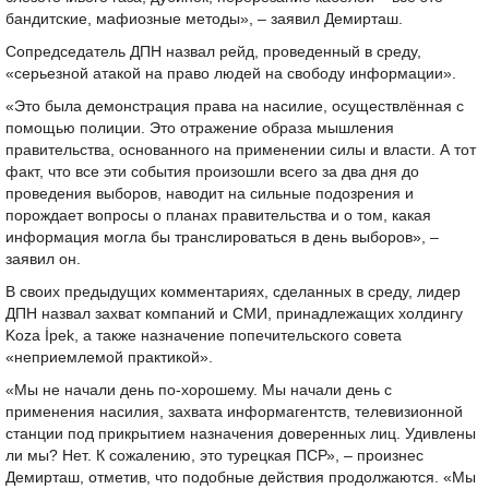
бандитские, мафиозные методы», – заявил Демирташ.
Сопредседатель ДПН назвал рейд, проведенный в среду,
«серьезной атакой на право людей на свободу информации».
«Это была демонстрация права на насилие, осуществлённая с
помощью полиции. Это отражение образа мышления
правительства, основанного на применении силы и власти. А тот
факт, что все эти события произошли всего за два дня до
проведения выборов, наводит на сильные подозрения и
порождает вопросы о планах правительства и о том, какая
информация могла бы транслироваться в день выборов», –
заявил он.
В своих предыдущих комментариях, сделанных в среду, лидер
ДПН назвал захват компаний и СМИ, принадлежащих холдингу
Koza İpek, а также назначение попечительского совета
«неприемлемой практикой».
«Мы не начали день по-хорошему. Мы начали день с
применения насилия, захвата информагентств, телевизионной
станции под прикрытием назначения доверенных лиц. Удивлены
ли мы? Нет. К сожалению, это турецкая ПСР», – произнес
Демирташ, отметив, что подобные действия продолжаются. «Мы