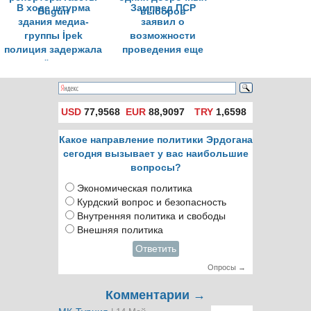
В ходе штурма
Зампред ПСР
здания медиа-
заявил о
группы İpek
возможности
полиция задержала
проведения еще
репортёра газеты
одних досрочных
Bugün
выборов
USD
77,9568
EUR
88,9097
TRY
1,6598
Какое направление политики Эрдогана
сегодня вызывает у вас наибольшие
вопросы?
Экономическая политика
Курдский вопрос и безопасность
Внутренняя политика и свободы
Внешняя политика
Ответить
Опросы →
Комментарии →