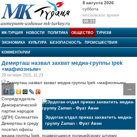
8 августа 2026
суббота
московское время
09:23
МК-Турция
МК-ТУРЦИЯ
НОВОСТИ
ПОЛИТИКА
ОБЩЕСТВО
ТУРИЗМ
ЭКОНОМИКА
КУЛЬТУРА
БЕЗОПАСНОСТЬ
ПРОИСШЕСТВИЯ
КОММЕНТАРИИ
Демирташ назвал захват медиа-группы Ipek
«мафиозным»
29 октября 2015, 11:23
←
→
Сопредседатель
Демократической
партии народов
(ДПН) Селяхаттин
Эрдоган отдал приказ захватить медиа-
Демирташ в среду
группу Zaman - Фуат Авни
посетил офисы
медиа-группы İpek, подвергшиеся полицейскому штурму.