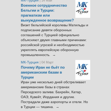
МК-Турция
| 14 Май
Военное сотрудничество
Бельгии и Турции:
прагматизм или
вынужденное возвращение?
Визит бельгийской королевы Матильды и
подписание девяти оборонных
соглашений с Турцией официально
объясняют двумя главными причинами:
российской угрозой и необходимостью
укреплять европейскую оборонную
промышленность. →
МК-Турция
| 04 Март
Почему Иран не бьёт по
американским базам в
Турции
Иран уже несколько дней обстреливает
американские базы в странах
Персидского залива: Бахрейн, Катар,
ОАЭ, Кувейт, Иордания и другие.
Пострадали даже аэропорты и отели. Но
в Турции — тишина. →