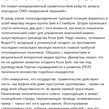
Он назвал инициированный правительством рейд по захвату
неугодных СМИ «мафиозной тиранией».
В среду утром спецподразделение турецкой полиции ворвалось в
штаб-квартиру медиа-группы İpek в Стамбуле. Штурм произошел
спустя неполных два дня с того момента, как власти назначили
попечительский совет для управления компанией взамен
существующего руководства Koza İpek. Надо сказать, телеканал
BugünTV, входящий в упомянутый холдинг, на протяжении
последних нескольких месяцев являлся главной трибуной
оппозиционных политиков. Общаясь с журналистами в
вещательной аппаратной медиа-группы, Демирташ сказал, что
он не удивлен захватом холдинга Koza İpek, так как под
руководством Партии справедливости и развития (ПСР)
произошло множество подобных инцидентов.
«Это невероятно, что государство, правительство действуют
нагло, как мафия или даже преступная группировка... прямо на
виду всей общественности, во время прямой трансляции.
Назначение попечительского совета, переходящее в захват,
полицейские отряды, перерезающие провода телевизионных
камер – такого нет ни в одном законе. Использование
слезоточивого газа, дубинок, перерезание кабелей – все это