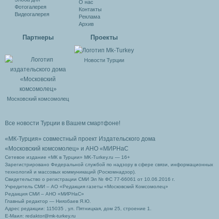
О нас
Фотогалерея
Контакты
Видеогалерея
Реклама
Архив
Партнеры
Проекты
Новости Турции
Московский комсомолец
Все новости Турции в Вашем смартфоне!
«МК-Турция» совместный проект Издательского дома
«Московский комсомолец»
и АНО «МИРНаС
Сетевое издание «МК в Турции» MK-Turkey.ru — 16+
Зарегистрировано Федеральной службой по надзору в сфере связи, информационных
технологий и массовых коммуникаций (Роскомнадзор).
Свидетельство о регистрации СМИ Эл № ФС 77-66061 от 10.06.2016 г.
Учредитель СМИ – АО «Редакция газеты «Московский Комсомолец»
Редакция СМИ – АНО «МИРНаС»
Главный редактор — Ниязбаев Я.Ю.
Адрес редакции: 115035 , ул. Пятницкая, дом 25, строение 1.
Е-Маил: redaktor@mk-turkey.ru