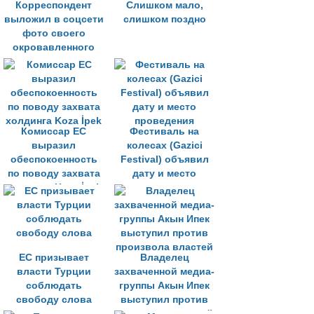
Корреспондент
Слишком мало,
выложил в соцсети
слишком поздно
фото своего
окровавленного
удостоверения
Комиссар ЕС
Фестиваль на
выразил
колесах (Gazici
обеспокоенность
Festival) объявил
по поводу захвата
дату и место
холдинга Koza İpek
проведения
ЕС призывает
Владелец
власти Турции
захваченной медиа-
соблюдать
группы Акын Ипек
свободу слова
выступил против
произвола властей