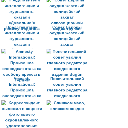
сомнение
честность выборов
Представители
Совет Европы
интеллигенции и
осудил жестокий
журналисты
полицейский
сказали
захват
«Довольно!»
оппозиционной
режиму Эрдогана
медиа-группы
Amnesty
Попечительский
International:
совет уволил
Произошла
главного редактора
очередная атака на
ежедневного
свободу прессы в
издания Bugün
Турции