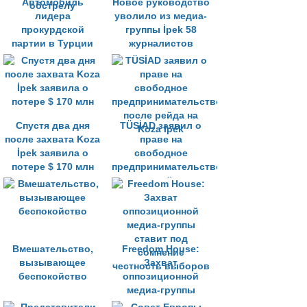
Автомобиль
Новое руководство
лидера
уволило из медиа-
прокурдской
группы İpek 58
партии в Турции
журналистов
подвергся
обстрелу
Спустя два дня
TÜSİAD заявил о
после захвата Koza
праве на
İpek заявила о
свободное
потере $ 170 млн
предпринимательство
после рейда на
Koza Ipek
Вмешательство,
Freedom House:
вызывающее
Захват
беспокойство
оппозиционной
медиа-группы
ставит под