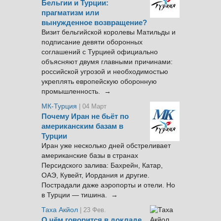
Бельгии и Турции:
прагматизм или
вынужденное возвращение?
Визит бельгийской королевы Матильды и
подписание девяти оборонных
соглашений с Турцией официально
объясняют двумя главными причинами:
российской угрозой и необходимостью
укреплять европейскую оборонную
промышленность. →
МК-Турция
| 04 Март
Почему Иран не бьёт по
американским базам в
Турции
Иран уже несколько дней обстреливает
американские базы в странах
Персидского залива: Бахрейн, Катар,
ОАЭ, Кувейт, Иордания и другие.
Пострадали даже аэропорты и отели. Но
в Турции — тишина. →
Таха Акйол
| 23 Фев.
О чём говорится в докладе