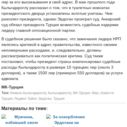
лир за его высказывания в свой адрес. В мае прошлого года
Кылычдароглу рассказал о том, что в туалетных комнатах
президентского дворца установлены золотые унитазы. Чем
разозлил президента, однако Эрдоган проиграл суд. Анкарский
суд обязал президента Турции возместить судебные издержки
лидеру главной оппозиционной партии.
В судебном решении было сказано, что замечания лидера НРП
являлись критикой в адрес правительства, известного своими
непомерными расходами, и, следовательно, должны
рассматриваться как политическая критика. Суд также
постановил, чтобы президент страны компенсировал судебные
расходы Кылычдароглу в размере 10 турецких лир (около 3
долларов), а также 1500 лир (примерно 550 долларов) за услуги
адвоката.
МК-Турция
Tеги:
Кемаль Кылычдароглу
,
Кылычдароглу
,
МК-Турция
,
Мир
,
Новости
Турции
,
Реджеп Тайип Эрдоган
,
Турция
Материалы по теме: