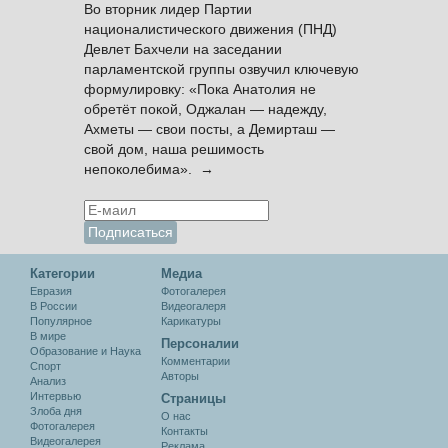
Во вторник лидер Партии
националистического движения (ПНД)
Девлет Бахчели на заседании
парламентской группы озвучил ключевую
формулировку: «Пока Анатолия не
обретёт покой, Оджалан — надежду,
Ахметы — свои посты, а Демирташ —
свой дом, наша решимость
непоколебима». →
Категории
Медиа
Евразия
Фотогалерея
В России
Видеогалеря
Популярное
Карикатуры
В мире
Персоналии
Образование и Наука
Комментарии
Спорт
Авторы
Анализ
Интервью
Cтраницы
Злоба дня
О нас
Фотогалерея
Контакты
Видеогалерея
Реклама