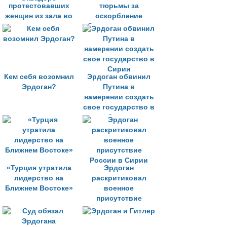
протестовавших
тюрьмы за
женщин из зала во
оскорбление
время его
Эрдогана жестом
выступления в
Эквадоре
Кем себя возомнил
Эрдоган обвинил
Эрдоган?
Путина в
намерении создать
свое государство в
Сирии
«Турция утратила
Эрдоган
лидерство на
раскритиковал
Ближнем Востоке»
военное
присутствие
России в Сирии