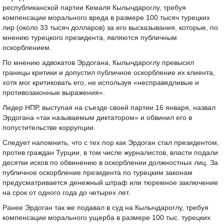
республиканской партии Кемаля Кылычдароглу, требуя
компенсации морального вреда в размере 100 тысяч турецких
лир (около 33 тысяч долларов) за его высказывания, которые, по
мнению турецкого президента, являются публичным
оскорблением.
По мнению адвокатов Эрдогана, Кылычдароглу превысил
границы критики и допустил публичное оскорбление их клиента,
хотя мог критиковать его, не используя «несправедливые и
противозаконные выражения».
Лидер НПР, выступая на съезде своей партии 16 января, назвал
Эрдогана «так называемым диктатором» и обвинил его в
попустительстве коррупции.
Следует напомнить, что с тех пор как Эрдоган стал президентом,
против граждан Турции, в том числе журналистов, власти подали
десятки исков по обвинению в оскорблении должностных лиц. За
публичное оскорбление президента по турецким законам
предусматривается денежный штраф или тюремное заключение
на срок от одного года до четырех лет.
Ранее Эрдоган так же подавал в суд на Кылычдароглу, требуя
компенсации морального ущерба в размере 100 тыс. турецких