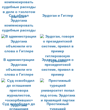
Cуд обязал
Эрдоган и Гитлер
Эрдогана
компенсировать
судебные расходы
в деле о «золотом
унитазе»
В администрации
Эрдоган, говоря о
Эрдогана
президентской
объяснили его
системе, привел в
слова о Гитлере
пример
гитлеровскую
Германию
Суд освободил до
Престижный
оглашения
турецкий