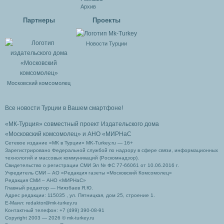
Архив
Партнеры
Проекты
Новости Турции
Московский комсомолец
Все новости Турции в Вашем смартфоне!
«МК-Турция» совместный проект Издательского дома
«Московский комсомолец»
и АНО «МИРНаС
Сетевое издание «МК в Турции» MK-Turkey.ru — 16+
Зарегистрировано Федеральной службой по надзору в сфере связи, информационных
технологий и массовых коммуникаций (Роскомнадзор).
Свидетельство о регистрации СМИ Эл № ФС 77-66061 от 10.06.2016 г.
Учредитель СМИ – АО «Редакция газеты «Московский Комсомолец»
Редакция СМИ – АНО «МИРНаС»
Главный редактор — Ниязбаев Я.Ю.
Адрес редакции: 115035 , ул. Пятницкая, дом 25, строение 1.
Е-Маил: redaktor@mk-turkey.ru
Контактный телефон: +7 (499) 390-08-91
Copyright 2003 — 2026 © mk-turkey.ru