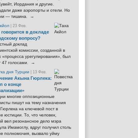
увейт, Иордания и другие.
дали даже аэропорты и отели. Но
ции — тишина. →
Акйол
| 23 Фев.
 говорится в докладе
рдскому вопросу?
стный доклад
ентской комиссии, созданной в
х «процесса урегулирования», был
т 47 голосами. →
тка дня Турции
| 13 Фев.
чение Акына Гюрлека:
л о конце
ализации»
 дни многие оппозиционные
нисты пишут на тему назначения
Гюрлека на ключевой пост в
е юстиции. То, что человек,
ый вел резонансное дело мэра
ла Имамоглу, вдруг получил столь
ие полномочия, вызвало уйму