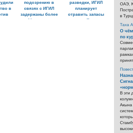
судили
подозрению в
разведки, ИГИЛ
ОАЭ, К
тво в
связях с ИГИЛ
планирует
Постра
отив
задержаны более
отравить запасы
в Тур
20 человек
воды в Турции
Таха 
О чём
по ку
Совме
парлам
рамка
приня
Повес
Назна
Сигна
«норм
В эти
колум
Акына 
систем
котор
Стамбу
высок