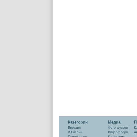
Категории
Медиа
П
Евразия
Фотогалерея
К
В России
Видеогалеря
А
Популярное
Карикатуры