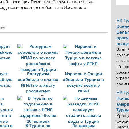
чной провинции Газиантеп. Следует отметить, что
ходится под контролем боевиков Исламского
МК-Ту
Военн
ция
Бельг
прагм
выну
Визит
подпи
согла
объяс
росси
рует
Ростуризм
Израиль и Греция
укреп
абную
сообщило о планах
обвинили Турцию в
промы
ротив
ИГИЛ по захвату
покупке нефти у
российских
ИГИЛ
МК-Ту
граждан в Турции
Почем
амери
Турци
Иран у
америк
оган в
В Турции по
По данным
Персид