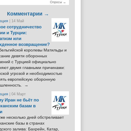
Опросы →
Комментарии →
рция
| 14 Май
ое сотрудничество
ии и Турции:
атизм или
жденное возвращение?
 бельгийской королевы Матильды и
сание девяти оборонных
шений с Турцией официально
няют двумя главными причинами:
йской угрозой и необходимостью
лять европейскую оборонную
шленность. →
рция
| 04 Март
у Иран не бьёт по
канским базам в
и
же несколько дней обстреливает
анские базы в странах
ского залива: Бахрейн, Катар,