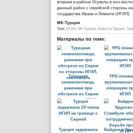
вторник в районе Огузелы в юго-восто
данный район с сирийской стороны на
государства Ирака и Леванта (ИГИЛ).
МК-Турция
Tеги:
ИГИЛ
,
МК-Турция
,
Новости Турции
,
Тур
Материалы по теме:
Турецкая
YPG плани
семиклассница,
крупномасшт
раненная при
операцию п
обстреле из Сирии
ИГИЛ
со стороны ИГИЛ,
скончалась
Турция задержала
Байден и Эрд