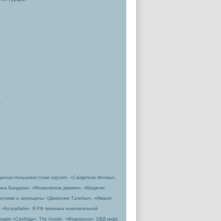
.
ционал-большевистская партия», «Свидетели Иеговы»,
пана Бандеры», «Мизантропик дивижн», «Меджлис
ическими и запрещены: «Движение Талибан», «Имарат
, «Колумбайн». В РФ признана нежелательной
радио «Свобода», The Insider, «Медиазона», ОВД-инфо.