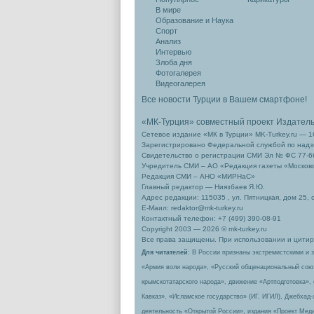
В мире
Образование и Наука
Спорт
Анализ
Интервью
Злоба дня
Фотогалерея
Видеогалерея
Все новости Турции в Вашем смартфоне!
«МК-Турция» совместный проект Издател
Сетевое издание «МК в Турции» MK-Turkey.ru — 1
Зарегистрировано Федеральной службой по надзо
Свидетельство о регистрации СМИ Эл № ФС 77-66
Учредитель СМИ – АО «Редакция газеты «Москов
Редакция СМИ – АНО «МИРНаС»
Главный редактор — Ниязбаев Я.Ю.
Адрес редакции: 115035 , ул. Пятницкая, дом 25, 
Е-Маил: redaktor@mk-turkey.ru
Контактный телефон: +7 (499) 390-08-91
Copyright 2003 — 2026 © mk-turkey.ru
Все права защищены. При использовании и цитиро
Для читателей
: В России признаны экстремистскими и 
«Армия воли народа», «Русский общенациональный сою
крымскотатарского народа», движение «Артподготовка»,
Кавказ», «Исламское государство» (ИГ, ИГИЛ), Джебхад
деятельность «Открытой России», издания «Проект Меди