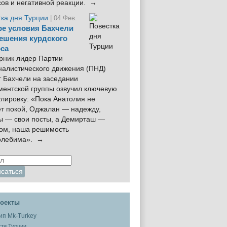
сов и негативной реакции. →
тка дня Турции
| 04 Фев.
е условия Бахчели
ешения курдского
са
рник лидер Партии
налистического движения (ПНД)
 Бахчели на заседании
ментской группы озвучил ключевую
лировку: «Пока Анатолия не
ёт покой, Оджалан — надежду,
ы — свои посты, а Демирташ —
дом, наша решимость
олебима». →
оекты
ти Турции