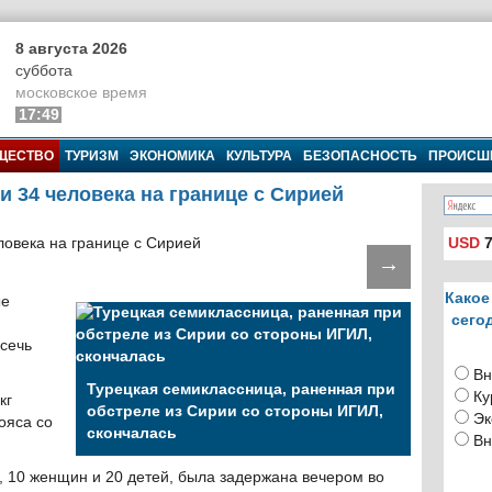
8 августа 2026
суббота
московское время
17:49
ЩЕСТВО
ТУРИЗМ
ЭКОНОМИКА
КУЛЬТУРА
БЕЗОПАСНОСТЬ
ПРОИСШ
 34 человека на границе с Сирией
USD
7
→
Какое
ые
сего
сечь
Вн
Турецкая семиклассница, раненная при
Ку
кг
обстреле из Сирии со стороны ИГИЛ,
Эк
ояса со
скончалась
Вн
, 10 женщин и 20 детей, была задержана вечером во