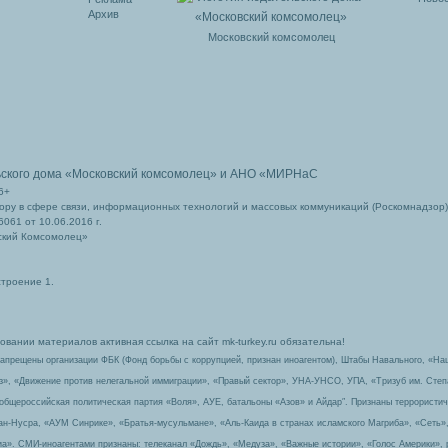
Архив
Московский комсомолец
ьского дома
«Московский комсомолец»
и АНО «МИРНаС
6+
ру в сфере связи, информационных технологий и массовых коммуникаций (Роскомнадзор)
061 от 10.06.2016 г.
ский Комсомолец»
строение 1.
вании материалов активная ссылка на сайт mk-turkey.ru обязательна!
запрещены организации ФБК (Фонд борьбы с коррупцией, признан иноагентом), Штабы Навального, «На
з», «Движение против нелегальной иммиграции», «Правый сектор», УНА-УНСО, УПА, «Тризуб им. Сте
 общероссийская политическая партия «Воля», АУЕ, батальоны «Азов» и Айдар″. Признаны террорист
-ан-Нусра, «АУМ Синрике», «Братья-мусульмане», «Аль-Каида в странах исламского Магриба», «Сеть»
а». СМИ-иноагентами признаны: телеканал «Дождь», «Медуза», «Важные истории», «Голос Америки», 