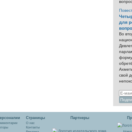
вопро
Повес
Четыр
для р
вопро
Во вто
нацио
Девлет
парла
форму
обрет
Ахмет
свой 
непок
ерсоналии
Cтраницы
Партнеры
Пр
омментарии
О нас
вторы
Контакты
Новос
Реклама