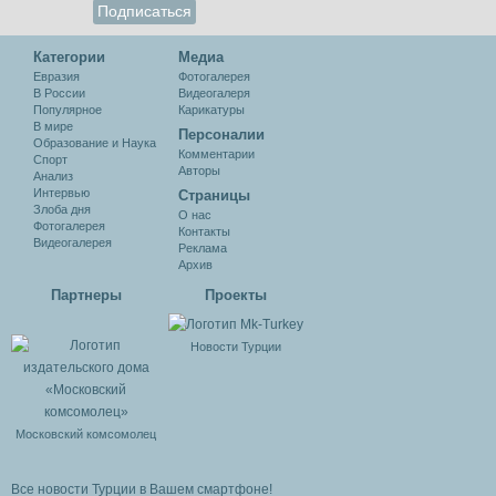
Категории
Медиа
Евразия
Фотогалерея
В России
Видеогалеря
Популярное
Карикатуры
В мире
Персоналии
Образование и Наука
Комментарии
Спорт
Авторы
Анализ
Интервью
Cтраницы
Злоба дня
О нас
Фотогалерея
Контакты
Видеогалерея
Реклама
Архив
Партнеры
Проекты
Новости Турции
Московский комсомолец
Все новости Турции в Вашем смартфоне!