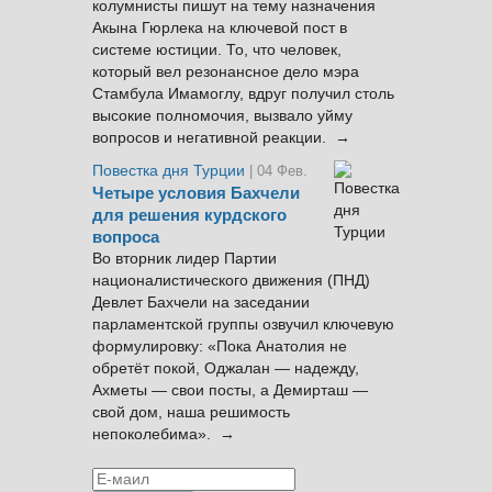
колумнисты пишут на тему назначения
Акына Гюрлека на ключевой пост в
системе юстиции. То, что человек,
который вел резонансное дело мэра
Стамбула Имамоглу, вдруг получил столь
высокие полномочия, вызвало уйму
вопросов и негативной реакции. →
Повестка дня Турции
| 04 Фев.
Четыре условия Бахчели
для решения курдского
вопроса
Во вторник лидер Партии
националистического движения (ПНД)
Девлет Бахчели на заседании
парламентской группы озвучил ключевую
формулировку: «Пока Анатолия не
обретёт покой, Оджалан — надежду,
Ахметы — свои посты, а Демирташ —
свой дом, наша решимость
непоколебима». →