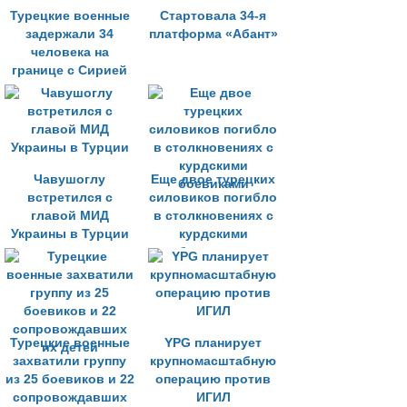
Турецкие военные
Стартовала 34-я
задержали 34
платформа «Абант»
человека на
границе с Сирией
Чавушоглу
Еще двое турецких
встретился с
силовиков погибло
главой МИД
в столкновениях с
Украины в Турции
курдскими
боевиками
Турецкие военные
YPG планирует
захватили группу
крупномасштабную
из 25 боевиков и 22
операцию против
сопровождавших
ИГИЛ