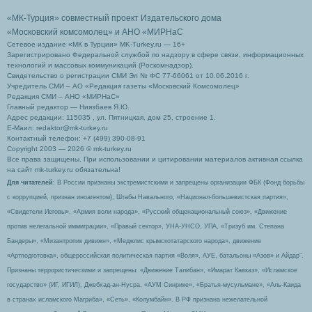
«МК-Турция» совместный проект Издательского дома
«Московский комсомолец»
и АНО «МИРНаС
Сетевое издание «МК в Турции» MK-Turkey.ru — 16+
Зарегистрировано Федеральной службой по надзору в сфере связи, информационных
технологий и массовых коммуникаций (Роскомнадзор).
Свидетельство о регистрации СМИ Эл № ФС 77-66061 от 10.06.2016 г.
Учредитель СМИ – АО «Редакция газеты «Московский Комсомолец»
Редакция СМИ – АНО «МИРНаС»
Главный редактор — Ниязбаев Я.Ю.
Адрес редакции: 115035 , ул. Пятницкая, дом 25, строение 1.
Е-Маил: redaktor@mk-turkey.ru
Контактный телефон: +7 (499) 390-08-91
Copyright 2003 — 2026 © mk-turkey.ru
Все права защищены. При использовании и цитировании материалов активная ссылка
на сайт mk-turkey.ru обязательна!
Для читателей
: В России признаны экстремистскими и запрещены организации ФБК (Фонд борьбы
с коррупцией, признан иноагентом), Штабы Навального, «Национал-большевистская партия»,
«Свидетели Иеговы», «Армия воли народа», «Русский общенациональный союз», «Движение
против нелегальной иммиграции», «Правый сектор», УНА-УНСО, УПА, «Тризуб им. Степана
Бандеры», «Мизантропик дивижн», «Меджлис крымскотатарского народа», движение
«Артподготовка», общероссийская политическая партия «Воля», АУЕ, батальоны «Азов» и Айдар″.
Признаны террористическими и запрещены: «Движение Талибан», «Имарат Кавказ», «Исламское
государство» (ИГ, ИГИЛ), Джебхад-ан-Нусра, «АУМ Синрике», «Братья-мусульмане», «Аль-Каида
в странах исламского Магриба», «Сеть», «Колумбайн». В РФ признана нежелательной