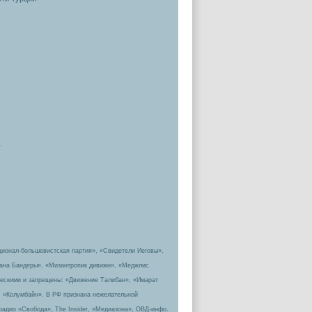
.
ционал-большевистская партия», «Свидетели Иеговы»,
пана Бандеры», «Мизантропик дивижн», «Меджлис
ическими и запрещены: «Движение Талибан», «Имарат
, «Колумбайн». В РФ признана нежелательной
радио «Свобода», The Insider, «Медиазона», ОВД-инфо.