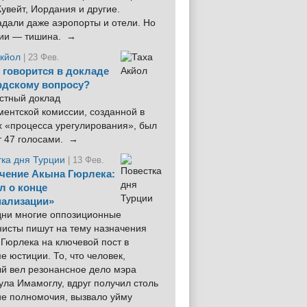
увейт, Иордания и другие.
дали даже аэропорты и отели. Но
ции — тишина. →
Акйол
| 23 Фев.
 говорится в докладе
рдскому вопросу?
стный доклад
ентской комиссии, созданной в
х «процесса урегулирования», был
т 47 голосами. →
тка дня Турции
| 13 Фев.
чение Акына Гюрлека:
л о конце
ализации»
 дни многие оппозиционные
нисты пишут на тему назначения
Гюрлека на ключевой пост в
е юстиции. То, что человек,
ый вел резонансное дело мэра
ла Имамоглу, вдруг получил столь
ие полномочия, вызвало уйму