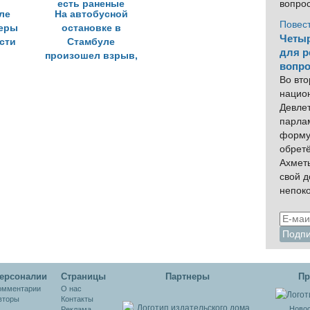
вопро
ле
На автобусной
Повес
еры
остановке в
Четыр
сти
Стамбуле
для р
произошел взрыв,
вопро
есть раненые
Во вто
нацио
Девлет
парла
форму
обрет
Ахмет
свой 
непок
ерсоналии
Cтраницы
Партнеры
Пр
омментарии
О нас
вторы
Контакты
Новос
Реклама