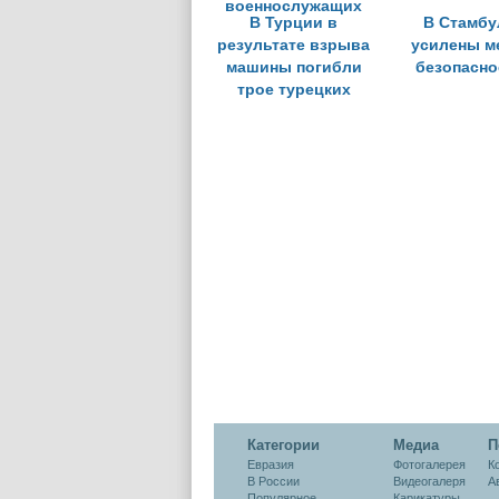
В Турции в
В Стамбу
результате взрыва
усилены м
машины погибли
безопасно
трое турецких
военнослужащих
Категории
Медиа
П
Евразия
Фотогалерея
К
В России
Видеогалеря
А
Популярное
Карикатуры