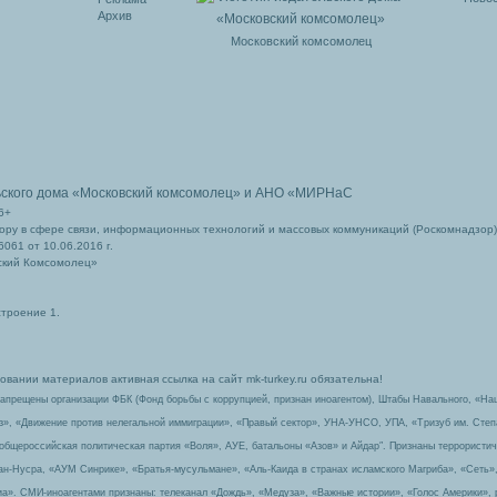
Архив
Московский комсомолец
ьского дома
«Московский комсомолец»
и АНО «МИРНаС
6+
ру в сфере связи, информационных технологий и массовых коммуникаций (Роскомнадзор)
061 от 10.06.2016 г.
ский Комсомолец»
строение 1.
вании материалов активная ссылка на сайт mk-turkey.ru обязательна!
запрещены организации ФБК (Фонд борьбы с коррупцией, признан иноагентом), Штабы Навального, «На
з», «Движение против нелегальной иммиграции», «Правый сектор», УНА-УНСО, УПА, «Тризуб им. Сте
 общероссийская политическая партия «Воля», АУЕ, батальоны «Азов» и Айдар″. Признаны террорист
-ан-Нусра, «АУМ Синрике», «Братья-мусульмане», «Аль-Каида в странах исламского Магриба», «Сеть»
а». СМИ-иноагентами признаны: телеканал «Дождь», «Медуза», «Важные истории», «Голос Америки», 