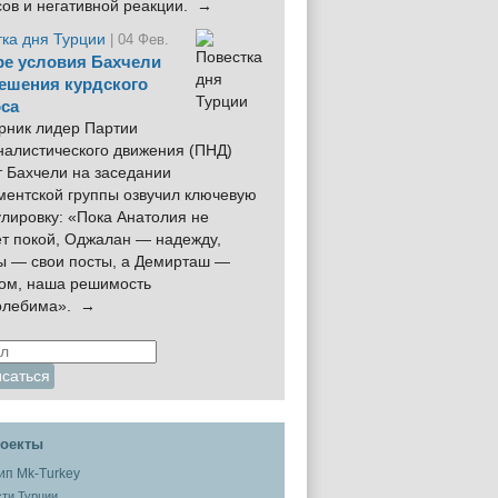
сов и негативной реакции. →
тка дня Турции
| 04 Фев.
е условия Бахчели
ешения курдского
са
рник лидер Партии
налистического движения (ПНД)
 Бахчели на заседании
ментской группы озвучил ключевую
лировку: «Пока Анатолия не
ёт покой, Оджалан — надежду,
ы — свои посты, а Демирташ —
дом, наша решимость
олебима». →
оекты
ти Турции