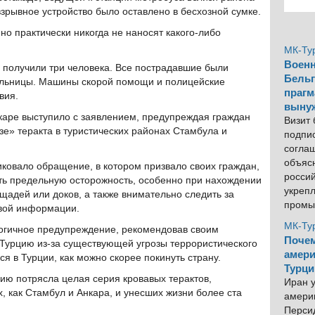
рывное устройство было оставлено в бесхозной сумке.
но практически никогда не наносят какого-либо
МК-Ту
Военн
получили три человека. Все пострадавшие были
Бельг
ольницы. Машины скорой помощи и полицейские
прагм
вия.
выну
каре выступило с заявлением, предупреждая граждан
Визит
е» теракта в туристических районах Стамбула и
подпи
согла
объяс
иковало обращение, в котором призвало своих граждан,
росси
ть предельную осторожность, особенно при нахождении
укреп
щадей или доков, а также внимательно следить за
промы
вой информации.
МК-Ту
логичное предупреждение, рекомендовав своим
Почем
 Турцию из-за существующей угрозы террористического
амери
ся в Турции, как можно скорее покинуть страну.
Турци
ию потрясла целая серия кровавых терактов,
Иран у
, как Стамбул и Анкара, и унесших жизни более ста
америк
Персид