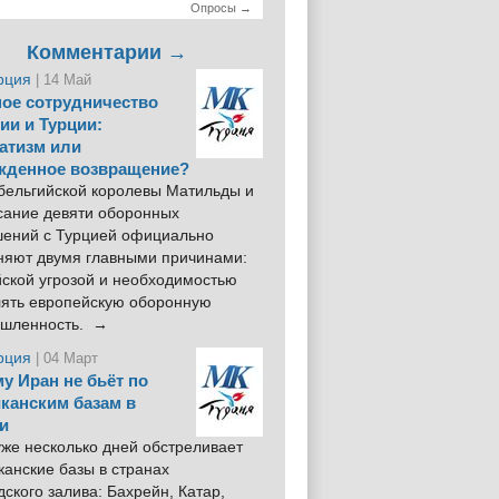
Опросы →
Комментарии →
рция
| 14 Май
ое сотрудничество
ии и Турции:
атизм или
жденное возвращение?
 бельгийской королевы Матильды и
сание девяти оборонных
шений с Турцией официально
няют двумя главными причинами:
йской угрозой и необходимостью
лять европейскую оборонную
шленность. →
рция
| 04 Март
у Иран не бьёт по
канским базам в
и
же несколько дней обстреливает
анские базы в странах
ского залива: Бахрейн, Катар,