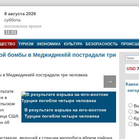
8 августа 2026
суббота
московское время
11:01
ЩЕСТВО
ТУРИЗМ
ЭКОНОМИКА
КУЛЬТУРА
БЕЗОПАСНОСТЬ
ПРОИСШ
ой бомбы в Меджидиекёй пострадали три
USD
7
→
Какое
сего
ультате
я в
ульском
Вн
ел
В результате взрыва на юго-востоке
Эк
 лица США
Турции погибли четыре человека
Ку
ан об
Вн
эстакаде, ведущей к станции метробуса вблизи района