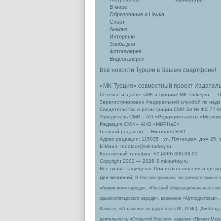
В мире
Образование и Наука
Спорт
Анализ
Интервью
Злоба дня
Фотогалерея
Видеогалерея
Все новости Турции в Вашем смартфоне!
«МК-Турция» совместный проект Издател
Сетевое издание «МК в Турции» MK-Turkey.ru — 1
Зарегистрировано Федеральной службой по надзо
Свидетельство о регистрации СМИ Эл № ФС 77-66
Учредитель СМИ – АО «Редакция газеты «Москов
Редакция СМИ – АНО «МИРНаС»
Главный редактор — Ниязбаев Я.Ю.
Адрес редакции: 115035 , ул. Пятницкая, дом 25, 
Е-Маил: redaktor@mk-turkey.ru
Контактный телефон: +7 (499) 390-08-91
Copyright 2003 — 2026 © mk-turkey.ru
Все права защищены. При использовании и цитиро
Для читателей
: В России признаны экстремистскими и 
«Армия воли народа», «Русский общенациональный сою
крымскотатарского народа», движение «Артподготовка»,
Кавказ», «Исламское государство» (ИГ, ИГИЛ), Джебхад
деятельность «Открытой России», издания «Проект Меди