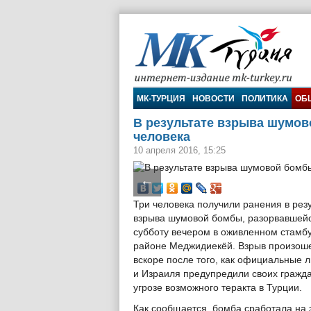
МК-Турция
МК-ТУРЦИЯ
НОВОСТИ
ПОЛИТИКА
ОБ
В результате взрыва шумов
человека
10 апреля 2016, 15:25
←
Три человека получили ранения в рез
взрыва шумовой бомбы, разорвавшейс
субботу вечером в оживленном стамб
районе Меджидиекёй. Взрыв произош
вскоре после того, как официальные
и Израиля предупредили своих гражд
угрозе возможного теракта в Турции.
Как сообщается, бомба сработала на 