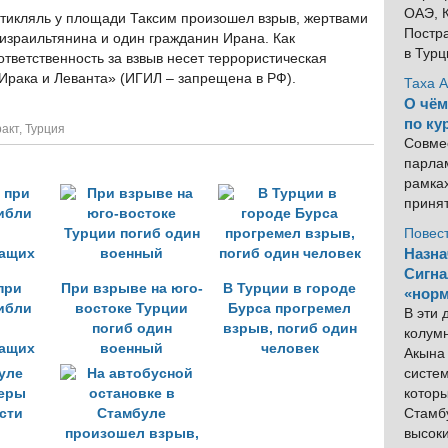
ОАЭ, К
тикляль у площади Таксим произошел взрыв, жертвами
Постра
 израильтянина и один гражданин Ирана. Как
в Тур
тветственность за взвыв несет террористическая
Ирака и Леванта» (ИГИЛ – запрещена в РФ).
Таха 
О чём
по ку
ракт
,
Турция
Совме
парлам
рамка
приня
Повес
Назна
Сигна
при
При взрыве на юго-
В Турции в городе
«норм
ибли
востоке Турции
Бурса прогремел
В эти
погиб один
взрыв, погиб один
колум
ащих
военный
человек
Акына 
систем
котор
Стамбу
высок