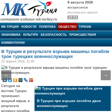
9 августа 2026
воскресенье
московское время
15:51
МК-Турция
МК-ТУРЦИЯ
НОВОСТИ
ПОЛИТИКА
ОБЩЕСТВО
ТУРИЗМ
ЭКОНОМИКА
КУЛЬТУРА
БЕЗОПАСНОСТЬ
ПРОИСШЕСТВИЯ
КОММЕНТАРИИ
В Турции в результате взрыва машины погибли
трое турецких военнослужащих
22 апреля 2016, 11:40
←
→
Сегодня на
востоке Турции
произошел
мощный взрыв, в
В Турции при взрыве погибли двое
результате
военнослужащих
которого погибли