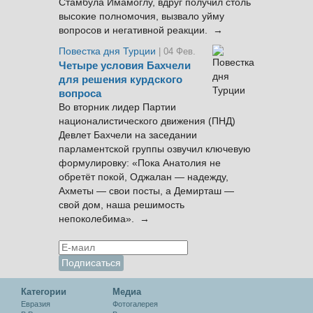
Стамбула Имамоглу, вдруг получил столь
высокие полномочия, вызвало уйму
вопросов и негативной реакции. →
Повестка дня Турции
| 04 Фев.
Четыре условия Бахчели
для решения курдского
вопроса
Во вторник лидер Партии
националистического движения (ПНД)
Девлет Бахчели на заседании
парламентской группы озвучил ключевую
формулировку: «Пока Анатолия не
обретёт покой, Оджалан — надежду,
Ахметы — свои посты, а Демирташ —
свой дом, наша решимость
непоколебима». →
Категории
Медиа
Евразия
Фотогалерея