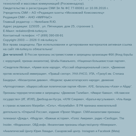
технологий и массовых коммуникаций (Роскомнадзор).
Свидетельство о регистрации СМИ Эл № ФС 77-66061 от 10.06.2016 г.
Учредитель СМИ – АО «Редакция газеты «Московский Комсомолец»
Редакция СМИ – АНО «МИРНаС»
Главный редактор — Ниязбаев Я.Ю.
Адрес редакции: 115035 , ул. Пятницкая, дом 25, строение 1.
Е-Маил: redaktor@mk-turkey.ru
Контактный телефон: +7 (499) 390-08-91
Copyright 2003 — 2026 © mk-turkey.ru
Все права защищены. При использовании и цитировании материалов активная ссылка
на сайт mk-turkey.ru обязательна!
Для читателей
: В России признаны экстремистскими и запрещены организации ФБК (Фонд борьбы
с коррупцией, признан иноагентом), Штабы Навального, «Национал-большевистская партия»,
«Свидетели Иеговы», «Армия воли народа», «Русский общенациональный союз», «Движение
против нелегальной иммиграции», «Правый сектор», УНА-УНСО, УПА, «Тризуб им. Степана
Бандеры», «Мизантропик дивижн», «Меджлис крымскотатарского народа», движение
«Артподготовка», общероссийская политическая партия «Воля», АУЕ, батальоны «Азов» и Айдар″.
Признаны террористическими и запрещены: «Движение Талибан», «Имарат Кавказ», «Исламское
государство» (ИГ, ИГИЛ), Джебхад-ан-Нусра, «АУМ Синрике», «Братья-мусульмане», «Аль-Каида
в странах исламского Магриба», «Сеть», «Колумбайн». В РФ признана нежелательной
деятельность «Открытой России», издания «Проект Медиа». СМИ-иноагентами признаны:
телеканал «Дождь», «Медуза», «Важные истории», «Голос Америки», радио «Свобода», The
Insider, «Медиазона», ОВД-инфо. Иноагентами признаны общество/центр «Мемориал»,
«Аналитический Центр Юрия Левады», Сахаровский центр. Instagram и Facebook (Metа)