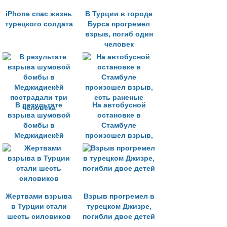
iPhone спас жизнь
В Турции в городе
турецкого солдата
Бурса прогремел
взрыв, погиб один
человек
В результате
На автобусной
взрыва шумовой
остановке в
бомбы в
Стамбуле
Меджидиекёй
произошел взрыв,
пострадали три
есть раненые
человека
Жертвами взрыва
Взрыв прогремел в
в Турции стали
турецком Джизре,
шесть силовиков
погибли двое детей