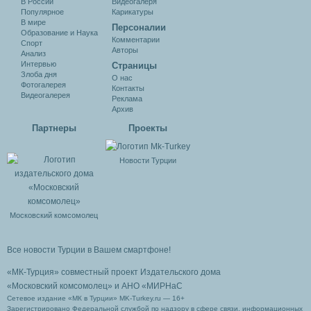
В России
Видеогалеря
Популярное
Карикатуры
В мире
Персоналии
Образование и Наука
Комментарии
Спорт
Авторы
Анализ
Интервью
Cтраницы
Злоба дня
О нас
Фотогалерея
Контакты
Видеогалерея
Реклама
Архив
Партнеры
Проекты
Новости Турции
Московский комсомолец
Все новости Турции в Вашем смартфоне!
«МК-Турция» совместный проект Издательского дома
«Московский комсомолец»
и АНО «МИРНаС
Сетевое издание «МК в Турции» MK-Turkey.ru — 16+
Зарегистрировано Федеральной службой по надзору в сфере связи, информационных