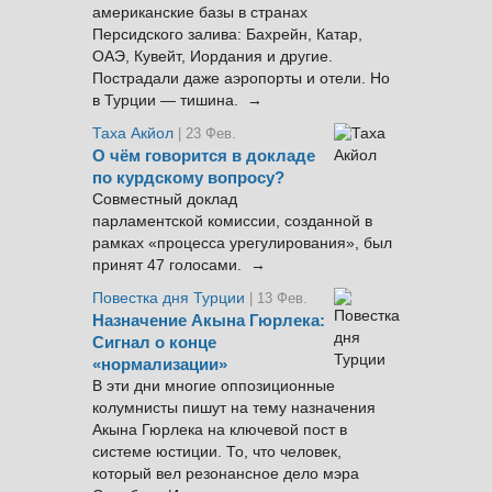
американские базы в странах
Персидского залива: Бахрейн, Катар,
ОАЭ, Кувейт, Иордания и другие.
Пострадали даже аэропорты и отели. Но
в Турции — тишина. →
Таха Акйол
| 23 Фев.
О чём говорится в докладе
по курдскому вопросу?
Совместный доклад
парламентской комиссии, созданной в
рамках «процесса урегулирования», был
принят 47 голосами. →
Повестка дня Турции
| 13 Фев.
Назначение Акына Гюрлека:
Сигнал о конце
«нормализации»
В эти дни многие оппозиционные
колумнисты пишут на тему назначения
Акына Гюрлека на ключевой пост в
системе юстиции. То, что человек,
который вел резонансное дело мэра