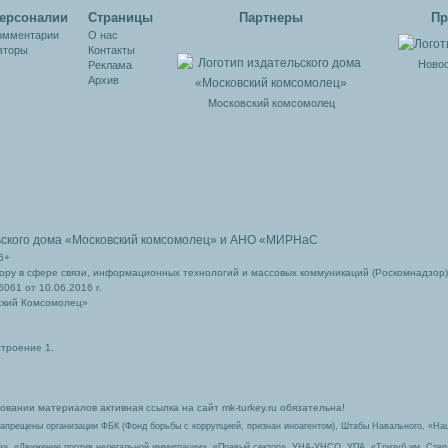
ерсоналии
Cтраницы
Партнеры
Пр
омментарии
О нас
вторы
Контакты
Новос
Реклама
Архив
Московский комсомолец
ьского дома
«Московский комсомолец»
и АНО «МИРНаС
6+
ру в сфере связи, информационных технологий и массовых коммуникаций (Роскомнадзор)
061 от 10.06.2016 г.
ский Комсомолец»
строение 1.
вании материалов активная ссылка на сайт mk-turkey.ru обязательна!
запрещены организации ФБК (Фонд борьбы с коррупцией, признан иноагентом), Штабы Навального, «На
з», «Движение против нелегальной иммиграции», «Правый сектор», УНА-УНСО, УПА, «Тризуб им. Сте