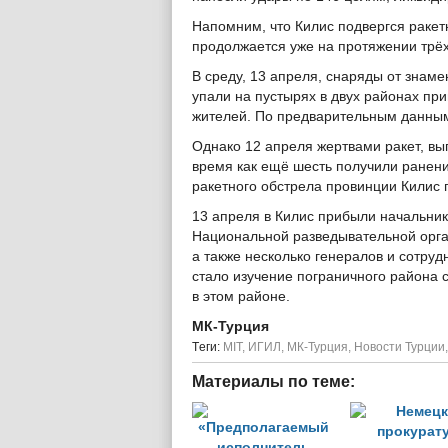
Напомним, что Килис подвергся ракет
продолжается уже на протяжении трёх
В среду, 13 апреля, снаряды от знам
упали на пустырях в двух районах пр
жителей. По предварительным данным 
Однако 12 апреля жертвами ракет, вы
время как ещё шесть получили ранени
ракетного обстрела провинции Килис 
13 апреля в Килис прибыли начальник
Национальной разведывательной орга
а также несколько генералов и сотруд
стало изучение пограничного района 
в этом районе.
МК-Турция
Tеги:
MIT
,
ИГИЛ
,
МК-Турция
,
Новости Турции
Материалы по теме: