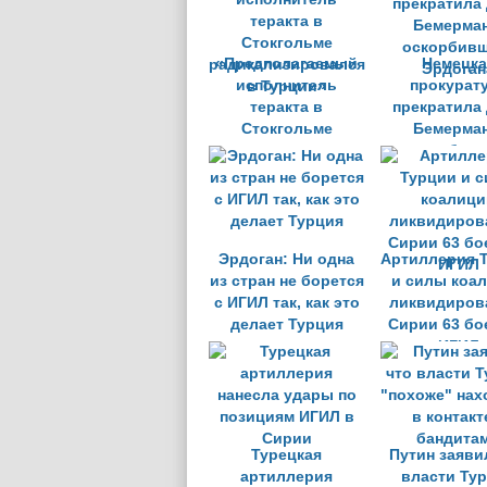
«Предполагаемый
Немецка
исполнитель
прокурат
теракта в
прекратила
Стокгольме
Бемерман
радикализировался
оскорбивш
в Турции»
Эрдоган
Эрдоган: Ни одна
Артиллерия 
из стран не борется
и силы коа
с ИГИЛ так, как это
ликвидиров
делает Турция
Сирии 63 бо
ИГИЛ
Турецкая
Путин заявил
артиллерия
власти Ту