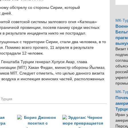
ному обстрелу со стороны Сирии, который
 дней.
МК-Ту
енитой советской системы залпового огня «Катюша»
Военн
играничной провинции, посеяв панику среди местных
Бельг
в результате инцидента никто не пострадал.
прагм
пущенных с территории Сирии, стали два человека, в то
выну
я. Помимо всего прочего, 11 апреля в результате
Визит
пострадали 12 человек.
подпи
согла
 Генштаба Турции генерал Хулуси Акар, глава
объяс
низации (MİT) Хакан Фидан, министр обороны Йылмаз,
росси
ников MİT. Следует отметить, что целью данного визита
укреп
с воздуха и инспекция воинских частей, расположенных
промы
МК-Ту
Почем
,
Турция
амери
Турци
Иран у
америк
Персид