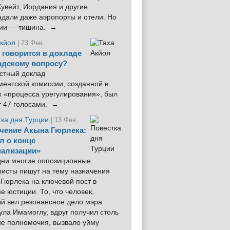
увейт, Иордания и другие.
дали даже аэропорты и отели. Но
ции — тишина. →
Акйол
| 23 Фев.
 говорится в докладе
рдскому вопросу?
стный доклад
ентской комиссии, созданной в
х «процесса урегулирования», был
т 47 голосами. →
тка дня Турции
| 13 Фев.
чение Акына Гюрлека:
л о конце
ализации»
 дни многие оппозиционные
нисты пишут на тему назначения
Гюрлека на ключевой пост в
е юстиции. То, что человек,
ый вел резонансное дело мэра
ла Имамоглу, вдруг получил столь
ие полномочия, вызвало уйму