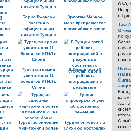
ОАЭ, К
Постра
в Тур
я
Борис Джонсон
Эрдоган: Черное
ура
посетил с
море превращается
Таха 
 дело
официальным
в российское озеро
О чём
а,
визитом Турцию
по ку
его
Совме
а
парлам
рамка
приня
Повес
Турции
Турецкая армия
В Турции погиб
Назна
лиции
уничтожила 11
ребенок,
Сигна
али в
боевиков ИГИЛ в
пострадавший в
«норм
евика
Сирии
результате
В эти
обстрела со
колум
стороны Сирии
Акына 
систем
котор
Стамбу
, что
Турецкие силовики
Турция опровергла
высок
рции
уничтожили более
слухи об обстрелах