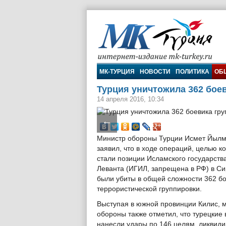
МК-Турция
МК-ТУРЦИЯ
НОВОСТИ
ПОЛИТИКА
ОБ
Турция уничтожила 362 бое
14 апреля 2016, 10:34
←
Министр обороны Турции Исмет Йылм
заявил, что в ходе операций, целью к
стали позиции Исламского государств
Леванта (ИГИЛ, запрещена в РФ) в Си
были убиты в общей сложности 362 б
террористической группировки.
Выступая в южной провинции Килис, 
обороны также отметил, что турецкие
нанесли удары по 146 целям, ликвиди