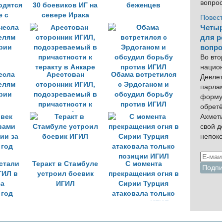
вопро
одятся
30 боевиков ИГ на
беженцев
е c
севере Ирака
Повес
ми
Четыр
для р
вопро
Во вто
нацио
есла
Арестован
Обама встретился
Девлет
елям
сторонник ИГИЛ,
с Эрдоганом и
парла
рии
подозреваемый в
обсудил борьбу
форму
причастности к
против ИГИЛ
обрет
теракту в Анкаре
Ахмет
свой 
непок
 стали
Теракт в Стамбуле
С момента
ГИЛ в
устроил боевик
прекращения огня в
за
ИГИЛ
Сирии Турция
 год
атаковала только
позиции ИГИЛ