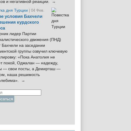
сов и негативной реакции. →
тка дня Турции
| 04 Фев.
е условия Бахчели
ешения курдского
са
рник лидер Партии
налистического движения (ПНД)
 Бахчели на заседании
ментской группы озвучил ключевую
лировку: «Пока Анатолия не
ёт покой, Оджалан — надежду,
ы — свои посты, а Демирташ —
дом, наша решимость
олебима». →