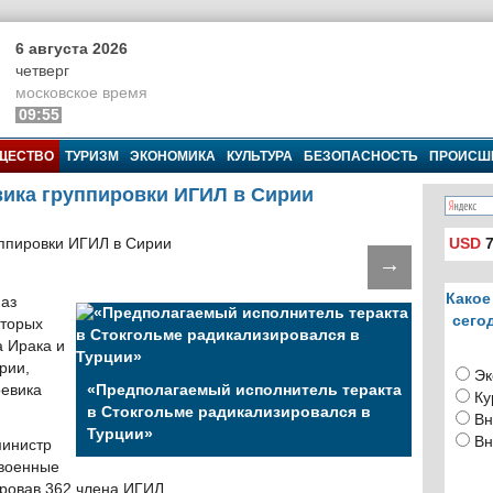
6 августа 2026
четверг
московское время
09:55
ЩЕСТВО
ТУРИЗМ
ЭКОНОМИКА
КУЛЬТУРА
БЕЗОПАСНОСТЬ
ПРОИСШ
вика группировки ИГИЛ в Сирии
USD
7
→
Какое
аз
сего
оторых
а Ирака и
рии,
Эк
оевика
«Предполагаемый исполнитель теракта
Ку
в Стокгольме радикализировался в
Вн
Турции»
Вн
министр
 военные
ровав 362 члена ИГИЛ.