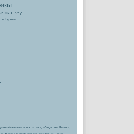
оекты
ти Турции
.
ционал-большевистская партия», «Свидетели Иеговы»,
пана Бандеры», «Мизантропик дивижн», «Меджлис