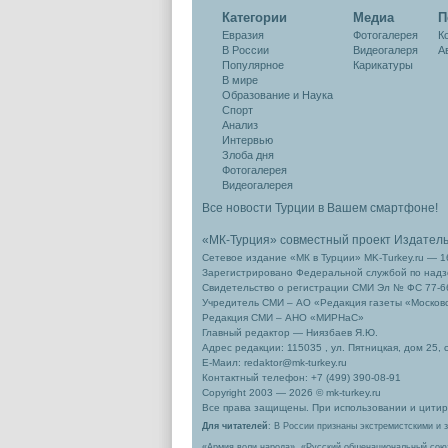
Категории
Медиа
П
Евразия
Фотогалерея
К
В России
Видеогалеря
А
Популярное
Карикатуры
В мире
Образование и Наука
Спорт
Анализ
Интервью
Злоба дня
Фотогалерея
Видеогалерея
Все новости Турции в Вашем смартфоне!
«МК-Турция» совместный проект Издател
Сетевое издание «МК в Турции» MK-Turkey.ru — 1
Зарегистрировано Федеральной службой по надзо
Свидетельство о регистрации СМИ Эл № ФС 77-66
Учредитель СМИ – АО «Редакция газеты «Москов
Редакция СМИ – АНО «МИРНаС»
Главный редактор — Ниязбаев Я.Ю.
Адрес редакции: 115035 , ул. Пятницкая, дом 25, 
Е-Маил: redaktor@mk-turkey.ru
Контактный телефон: +7 (499) 390-08-91
Copyright 2003 — 2026 © mk-turkey.ru
Все права защищены. При использовании и цитиро
Для читателей
: В России признаны экстремистскими и 
«Армия воли народа», «Русский общенациональный сою