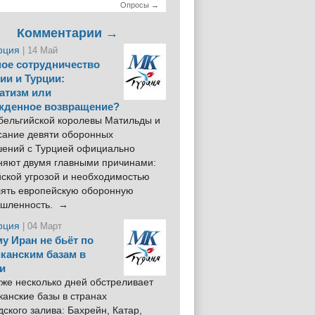
Опросы →
Комментарии →
рция
| 14 Май
ое сотрудничество
ии и Турции:
атизм или
жденное возвращение?
 бельгийской королевы Матильды и
сание девяти оборонных
шений с Турцией официально
няют двумя главными причинами:
йской угрозой и необходимостью
лять европейскую оборонную
шленность. →
рция
| 04 Март
у Иран не бьёт по
канским базам в
и
же несколько дней обстреливает
анские базы в странах
ского залива: Бахрейн, Катар,