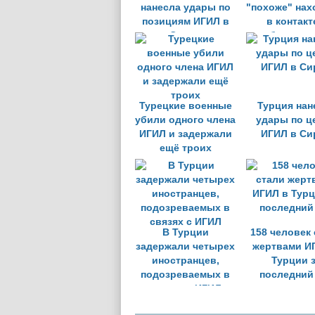
нанесла удары по
"похоже" нах
позициям ИГИЛ в
в контакт
Сирии
бандита
Турецкие военные
Турция нан
убили одного члена
удары по ц
ИГИЛ и задержали
ИГИЛ в Си
ещё троих
В Турции
158 человек
задержали четырех
жертвами И
иностранцев,
Турции 
подозреваемых в
последний
связях с ИГИЛ