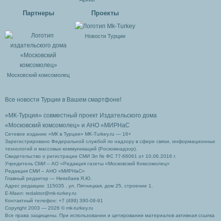
Партнеры
Проекты
Новости Турции
Московский комсомолец
Все новости Турции в Вашем смартфоне!
«МК-Турция» совместный проект Издательского дома
«Московский комсомолец»
и АНО «МИРНаС
Сетевое издание «МК в Турции» MK-Turkey.ru — 16+
Зарегистрировано Федеральной службой по надзору в сфере связи, информационных
технологий и массовых коммуникаций (Роскомнадзор).
Свидетельство о регистрации СМИ Эл № ФС 77-66061 от 10.06.2016 г.
Учредитель СМИ – АО «Редакция газеты «Московский Комсомолец»
Редакция СМИ – АНО «МИРНаС»
Главный редактор — Ниязбаев Я.Ю.
Адрес редакции: 115035 , ул. Пятницкая, дом 25, строение 1.
Е-Маил: redaktor@mk-turkey.ru
Контактный телефон: +7 (499) 390-08-91
Copyright 2003 — 2026 © mk-turkey.ru
Все права защищены. При использовании и цитировании материалов активная ссылка