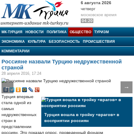
6 августа 2026
четверг
московское время
04:20
МК-Турция
МК-ТУРЦИЯ
НОВОСТИ
ПОЛИТИКА
ОБЩЕСТВО
ТУРИЗМ
ЭКОНОМИКА
КУЛЬТУРА
БЕЗОПАСНОСТЬ
ПРОИСШЕСТВИЯ
КОММЕНТАРИИ
Россияне назвали Турцию недружественной
страной
28 апреля 2016, 17:24
←
→
Турция впервые
стала одной из
самых
недружественных
Турция вошла в тройку «врагов» в
стран в
восприятии россиян
представлении
россиян. Это показал опрос, проведенный фондом