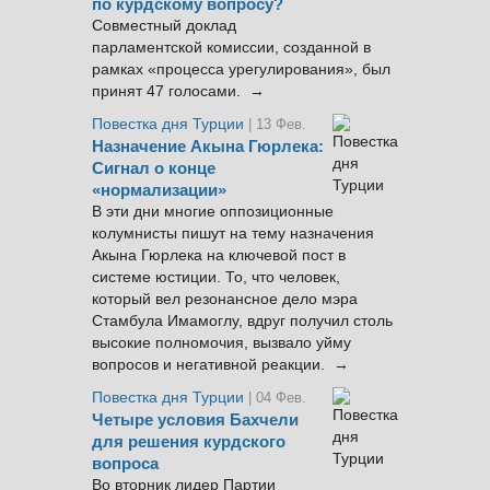
по курдскому вопросу?
Совместный доклад
парламентской комиссии, созданной в
рамках «процесса урегулирования», был
принят 47 голосами. →
Повестка дня Турции
| 13 Фев.
Назначение Акына Гюрлека:
Сигнал о конце
«нормализации»
В эти дни многие оппозиционные
колумнисты пишут на тему назначения
Акына Гюрлека на ключевой пост в
системе юстиции. То, что человек,
который вел резонансное дело мэра
Стамбула Имамоглу, вдруг получил столь
высокие полномочия, вызвало уйму
вопросов и негативной реакции. →
Повестка дня Турции
| 04 Фев.
Четыре условия Бахчели
для решения курдского
вопроса
Во вторник лидер Партии