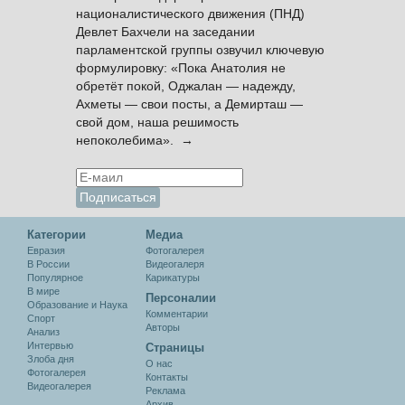
националистического движения (ПНД)
Девлет Бахчели на заседании
парламентской группы озвучил ключевую
формулировку: «Пока Анатолия не
обретёт покой, Оджалан — надежду,
Ахметы — свои посты, а Демирташ —
свой дом, наша решимость
непоколебима». →
Категории
Медиа
Евразия
Фотогалерея
В России
Видеогалеря
Популярное
Карикатуры
В мире
Персоналии
Образование и Наука
Комментарии
Спорт
Авторы
Анализ
Интервью
Cтраницы
Злоба дня
О нас
Фотогалерея
Контакты
Видеогалерея
Реклама
Архив