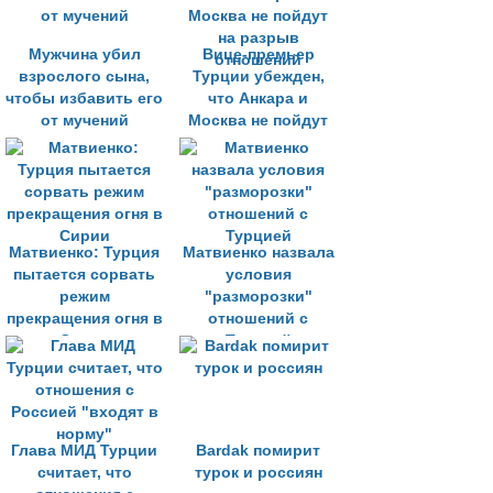
Мужчина убил
Вице-премьер
взрослого сына,
Турции убежден,
чтобы избавить его
что Анкара и
от мучений
Москва не пойдут
на разрыв
отношений
Матвиенко: Турция
Матвиенко назвала
пытается сорвать
условия
режим
"разморозки"
прекращения огня в
отношений с
Сирии
Турцией
Глава МИД Турции
Bardak помирит
считает, что
турок и россиян