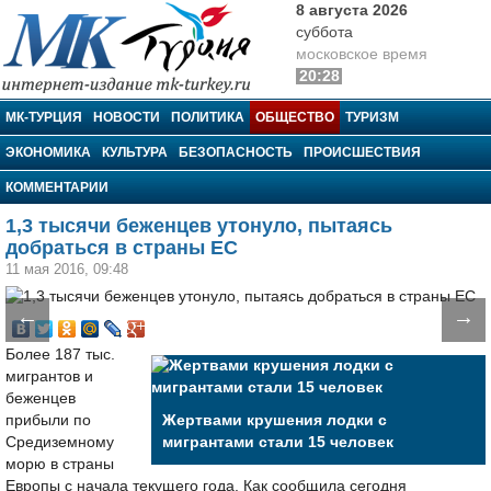
8 августа 2026
суббота
московское время
20:28
МК-Турция
МК-ТУРЦИЯ
НОВОСТИ
ПОЛИТИКА
ОБЩЕСТВО
ТУРИЗМ
ЭКОНОМИКА
КУЛЬТУРА
БЕЗОПАСНОСТЬ
ПРОИСШЕСТВИЯ
КОММЕНТАРИИ
1,3 тысячи беженцев утонуло, пытаясь
добраться в страны ЕС
11 мая 2016, 09:48
←
→
Более 187 тыс.
мигрантов и
беженцев
прибыли по
Жертвами крушения лодки с
Средиземному
мигрантами стали 15 человек
морю в страны
Европы с начала текущего года. Как сообщила сегодня