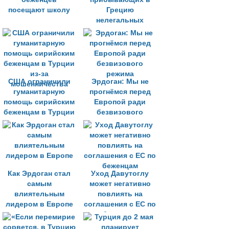
посещают школу
Грецию
нелегальных
мигрантов в апреле
снизилось на 90%
США ограничили
Эрдоган: Мы не
гуманитарную
прогнёмся перед
помощь сирийским
Европой ради
беженцам в Турции
безвизового
из-за
режима
мошенничества
Как Эрдоган стал
Уход Давутоглу
самым
может негативно
влиятельным
повлиять на
лидером в Европе
соглашения с ЕС по
беженцам