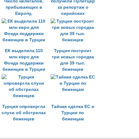
Число нелегалов,
получили Пулитцер
прибывающих в
за репортаж о
Европу,
сирийских
сократилось
беженцах из
Турции
ЕК выделила 110
Турция построит
млн евро для
три новых городка
Фонда поддержки
для 39 тыс.
беженцев в Турции
беженцев
Турция опровергла
Тайная сделка ЕС и
слухи об обстрелах
Турции по
беженцев
беженцам