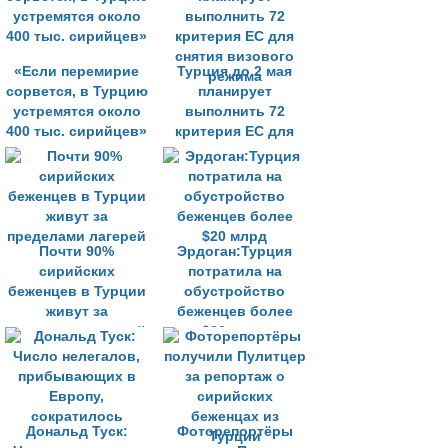
«Если перемирие
Турция до 2 мая
сорвется, в Турцию
планирует
устремятся около
выполнить 72
400 тыс. сирийцев»
критерия ЕС для
снятия визового
режима
Почти 90%
Эрдоган:Турция
сирийских
потратила на
беженцев в Турции
обустройство
живут за
беженцев более
пределами лагерей
$20 млрд
Дональд Туск:
Фоторепортёры