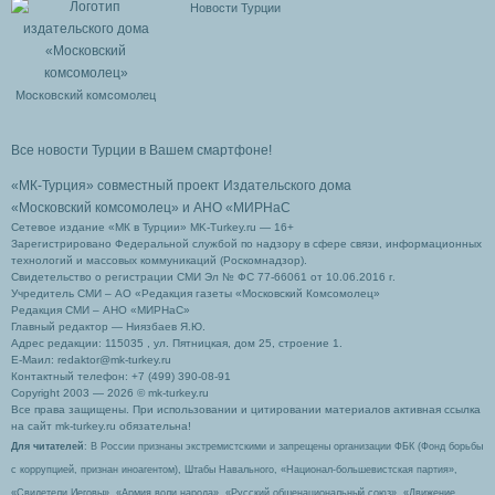
Новости Турции
Московский комсомолец
Все новости Турции в Вашем смартфоне!
«МК-Турция» совместный проект Издательского дома
«Московский комсомолец»
и АНО «МИРНаС
Сетевое издание «МК в Турции» MK-Turkey.ru — 16+
Зарегистрировано Федеральной службой по надзору в сфере связи, информационных
технологий и массовых коммуникаций (Роскомнадзор).
Свидетельство о регистрации СМИ Эл № ФС 77-66061 от 10.06.2016 г.
Учредитель СМИ – АО «Редакция газеты «Московский Комсомолец»
Редакция СМИ – АНО «МИРНаС»
Главный редактор — Ниязбаев Я.Ю.
Адрес редакции: 115035 , ул. Пятницкая, дом 25, строение 1.
Е-Маил: redaktor@mk-turkey.ru
Контактный телефон: +7 (499) 390-08-91
Copyright 2003 — 2026 © mk-turkey.ru
Все права защищены. При использовании и цитировании материалов активная ссылка
на сайт mk-turkey.ru обязательна!
Для читателей
: В России признаны экстремистскими и запрещены организации ФБК (Фонд борьбы
с коррупцией, признан иноагентом), Штабы Навального, «Национал-большевистская партия»,
«Свидетели Иеговы», «Армия воли народа», «Русский общенациональный союз», «Движение