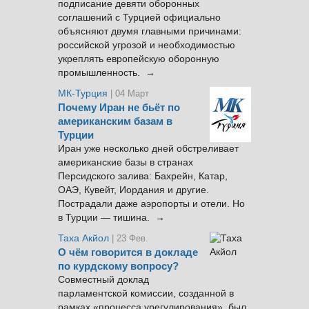
подписание девяти оборонных
соглашений с Турцией официально
объясняют двумя главными причинами:
российской угрозой и необходимостью
укреплять европейскую оборонную
промышленность. →
МК-Турция
| 04 Март
Почему Иран не бьёт по
американским базам в
Турции
Иран уже несколько дней обстреливает
американские базы в странах
Персидского залива: Бахрейн, Катар,
ОАЭ, Кувейт, Иордания и другие.
Пострадали даже аэропорты и отели. Но
в Турции — тишина. →
Таха Акйол
| 23 Фев.
О чём говорится в докладе
по курдскому вопросу?
Совместный доклад
парламентской комиссии, созданной в
рамках «процесса урегулирования», был