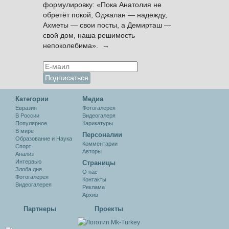
формулировку: «Пока Анатолия не
обретёт покой, Оджалан — надежду,
Ахметы — свои посты, а Демирташ —
свой дом, наша решимость
непоколебима». →
Категории
Медиа
Евразия
Фотогалерея
В России
Видеогалеря
Популярное
Карикатуры
В мире
Персоналии
Образование и Наука
Комментарии
Спорт
Авторы
Анализ
Интервью
Cтраницы
Злоба дня
О нас
Фотогалерея
Контакты
Видеогалерея
Реклама
Архив
Партнеры
Проекты