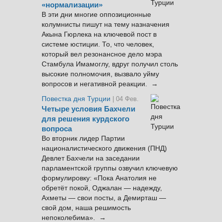
«нормализации»
В эти дни многие оппозиционные
колумнисты пишут на тему назначения
Акына Гюрлека на ключевой пост в
системе юстиции. То, что человек,
который вел резонансное дело мэра
Стамбула Имамоглу, вдруг получил столь
высокие полномочия, вызвало уйму
вопросов и негативной реакции. →
Повестка дня Турции
| 04 Фев.
Четыре условия Бахчели
для решения курдского
вопроса
Во вторник лидер Партии
националистического движения (ПНД)
Девлет Бахчели на заседании
парламентской группы озвучил ключевую
формулировку: «Пока Анатолия не
обретёт покой, Оджалан — надежду,
Ахметы — свои посты, а Демирташ —
свой дом, наша решимость
непоколебима». →