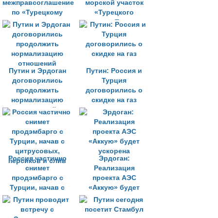
межправсоглашение
морской участок
по «Турецкому
«Турецкого
потоку»
потока», Турции -
сухопутный
Путин и Эрдоган
Путин: Россия и
договорились
Турция
продолжить
договорились о
нормализацию
скидке на газ
отношений
Россия частично
Эрдоган:
снимет
Реализация
продэмбарго с
проекта АЭС
Турции, начав с
«Аккую» будет
цитрусовых,
ускорена
персиков и слив