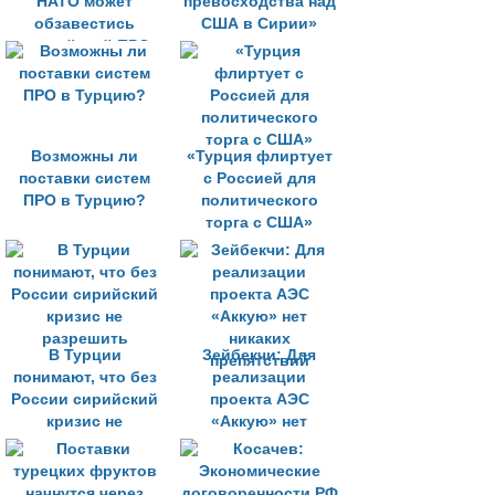
НАТО может
превосходства над
обзавестись
США в Сирии»
российской ПРО
Возможны ли
«Турция флиртует
поставки систем
с Россией для
ПРО в Турцию?
политического
торга с США»
В Турции
Зейбекчи: Для
понимают, что без
реализации
России сирийский
проекта АЭС
кризис не
«Аккую» нет
разрешить
никаких
препятствий