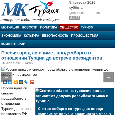
8 августа 2026
суббота
московское время
21:25
МК-Турция
МК-ТУРЦИЯ
НОВОСТИ
ПОЛИТИКА
ОБЩЕСТВО
ТУРИЗМ
ЭКОНОМИКА
КУЛЬТУРА
БЕЗОПАСНОСТЬ
ПРОИСШЕСТВИЯ
КОММЕНТАРИИ
Россия вряд ли снимет продэмбарго в
отношении Турции до встречи президентов
26 июля 2016, 14:08
←
→
Россия вряд ли
снимет
продэмбарго в
отношении
Турции до встречи
Снятие эмбарго на турецкие овощи
президента РФ
зависит от допуска российского мяса в