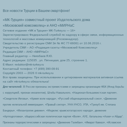
Все новости Турции в Вашем смартфоне!
«МК-Турция» совместный проект Издательского дома
«Московский комсомолец»
и АНО «МИРНаС
Сетевое издание «МК в Турции» MK-Turkey.ru — 16+
Зарегистрировано Федеральной службой по надзору в сфере связи, информационных
технологий и массовых коммуникаций (Роскомнадзор).
Свидетельство о регистрации СМИ Эл № ФС 77-66061 от 10.06.2016 г.
Учредитель СМИ – АО «Редакция газеты «Московский Комсомолец»
Редакция СМИ – АНО «МИРНаС»
Главный редактор — Ниязбаев Я.Ю.
Адрес редакции: 115035 , ул. Пятницкая, дом 25, строение 1.
Е-Маил: redaktor@mk-turkey.ru
Контактный телефон: +7 (499) 390-08-91
Copyright 2003 — 2026 © mk-turkey.ru
Все права защищены. При использовании и цитировании материалов активная ссылка
на сайт mk-turkey.ru обязательна!
Для читателей
: В России признаны экстремистскими и запрещены организации ФБК (Фонд борьбы
с коррупцией, признан иноагентом), Штабы Навального, «Национал-большевистская партия»,
«Свидетели Иеговы», «Армия воли народа», «Русский общенациональный союз», «Движение
против нелегальной иммиграции», «Правый сектор», УНА-УНСО, УПА, «Тризуб им. Степана
Бандеры», «Мизантропик дивижн», «Меджлис крымскотатарского народа», движение
«Артподготовка», общероссийская политическая партия «Воля», АУЕ, батальоны «Азов» и Айдар″.
Признаны террористическими и запрещены: «Движение Талибан», «Имарат Кавказ», «Исламское