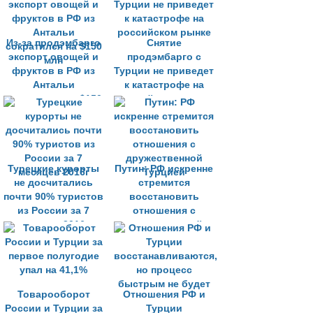
Из-за продэмбарго
Снятие
экспорт овощей и
продэмбарго с
фруктов в РФ из
Турции не приведет
Антальи
к катастрофе на
сократился на $150
российском рынке
млн
Турецкие курорты
Путин: РФ искренне
не досчитались
стремится
почти 90% туристов
восстановить
из России за 7
отношения с
месяцев 2016г
дружественной
Турцией
Товарооборот
Отношения РФ и
России и Турции за
Турции