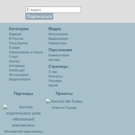
Категории
Медиа
Евразия
Фотогалерея
В России
Видеогалеря
Популярное
Карикатуры
В мире
Персоналии
Образование и Наука
Комментарии
Спорт
Авторы
Анализ
Интервью
Cтраницы
Злоба дня
О нас
Фотогалерея
Контакты
Видеогалерея
Реклама
Архив
Партнеры
Проекты
Новости Турции
Московский комсомолец