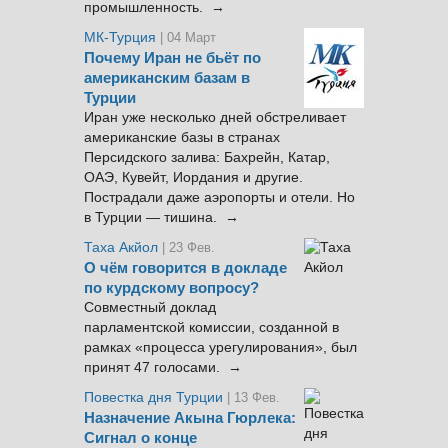
промышленность. →
МК-Турция
| 04 Март
Почему Иран не бьёт по
американским базам в
Турции
Иран уже несколько дней обстреливает
американские базы в странах
Персидского залива: Бахрейн, Катар,
ОАЭ, Кувейт, Иордания и другие.
Пострадали даже аэропорты и отели. Но
в Турции — тишина. →
Таха Акйол
| 23 Фев.
О чём говорится в докладе
по курдскому вопросу?
Совместный доклад
парламентской комиссии, созданной в
рамках «процесса урегулирования», был
принят 47 голосами. →
Повестка дня Турции
| 13 Фев.
Назначение Акына Гюрлека:
Сигнал о конце