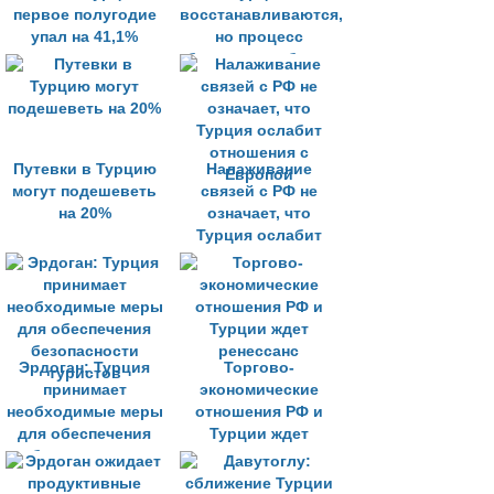
первое полугодие
восстанавливаются,
упал на 41,1%
но процесс
быстрым не будет
Путевки в Турцию
Налаживание
могут подешеветь
связей с РФ не
на 20%
означает, что
Турция ослабит
отношения с
Европой
Эрдоган: Турция
Торгово-
принимает
экономические
необходимые меры
отношения РФ и
для обеспечения
Турции ждет
безопасности
ренессанс
туристов