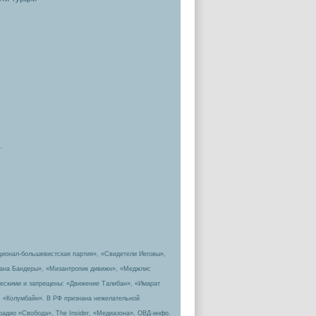
.
ционал-большевистская партия», «Свидетели Иеговы»,
пана Бандеры», «Мизантропик дивижн», «Меджлис
ическими и запрещены: «Движение Талибан», «Имарат
, «Колумбайн». В РФ признана нежелательной
радио «Свобода», The Insider, «Медиазона», ОВД-инфо.