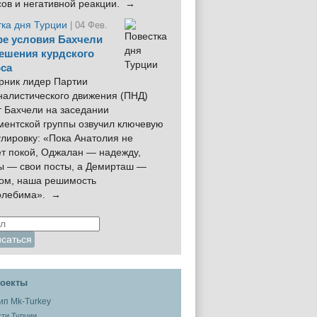
сов и негативной реакции. →
тка дня Турции
| 04 Фев.
е условия Бахчели
ешения курдского
са
рник лидер Партии
налистического движения (ПНД)
 Бахчели на заседании
ментской группы озвучил ключевую
лировку: «Пока Анатолия не
ёт покой, Оджалан — надежду,
ы — свои посты, а Демирташ —
дом, наша решимость
олебима». →
оекты
ти Турции