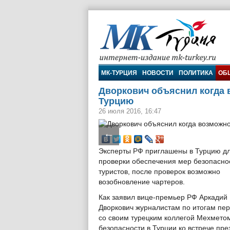
МК-Турция
МК-ТУРЦИЯ
НОВОСТИ
ПОЛИТИКА
ОБ
Дворкович объяснил когда 
Турцию
26 июля 2016, 16:47
←
Эксперты РФ приглашены в Турцию д
проверки обеспечения мер безопасно
туристов, после проверок возможно
возобновление чартеров.
Как заявил вице-премьер РФ Аркадий
Дворкович журналистам по итогам пе
со своим турецким коллегой Мехмето
безопасности в Турции ко встрече пре