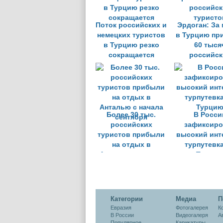
Поток российских и
Эрдоган: За
немецких туристов
в Турцию пр
в Турцию резко
60 тыся
сокращается
российск
туристо
Более 30 тыс.
В Росси
российских
зафиксиро
туристов прибыли
высокий инт
на отдых в
турпутевк
Анталью с начала
Турци
сентября
Категории
Медиа
П
Евразия
Фотогалерея
К
В России
Видеогалеря
А
Популярное
Карикатуры