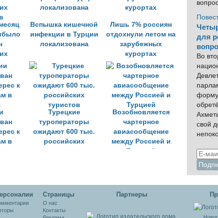
вопро
Повес
 месяц
Вспышка кишечной
Лишь 7% россиян
Четыр
ибыло
инфекции в Турции
отдохнули летом на
для р
ч
локализована
зарубежных
вопро
их
курортах
Во вто
в
нацио
Девлет
парла
форму
обрет
и
Турецкие
Возобновляется
Ахмет
ван
туроператоры
чартерное
свой 
ерес к
ожидают 600 тыс.
авиасообщение
непок
ам в
российских
между Россией и
ю
туристов
Турцией
ерсоналии
Cтраницы
Партнеры
Пр
омментарии
О нас
вторы
Контакты
Новос
Реклама