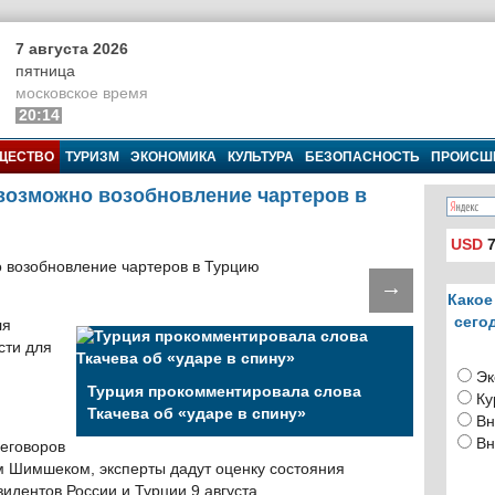
7 августа 2026
пятница
московское время
20:14
ЩЕСТВО
ТУРИЗМ
ЭКОНОМИКА
КУЛЬТУРА
БЕЗОПАСНОСТЬ
ПРОИСШ
возможно возобновление чартеров в
USD
7
→
Какое
сего
ля
сти для
Эк
Турция прокомментировала слова
Ку
Ткачева об «ударе в спину»
Вн
Вн
реговоров
м Шимшеком, эксперты дадут оценку состояния
зидентов России и Турции 9 августа.