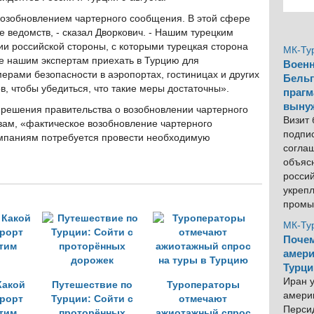
возобновлением чартерного сообщения. В этой сфере
 ведомств, - сказал Дворкович. - Нашим турецким
и российской стороны, с которыми турецкая сторона
МК-Ту
е нашим экспертам приехать в Турцию для
Военн
рами безопасности в аэропортах, гостиницах и других
Бельг
, чтобы убедиться, что такие меры достаточны».
прагм
выну
 решения правительства о возобновлении чартерного
Визит
овам, «фактическое возобновление чартерного
подпи
омпаниям потребуется провести необходимую
согла
объяс
росси
укреп
промы
МК-Ту
Почем
амери
Турци
Иран у
Какой
Путешествие по
Туроператоры
америк
урорт
Турции: Сойти с
отмечают
Персид
тим
проторённых
ажиотажный спрос