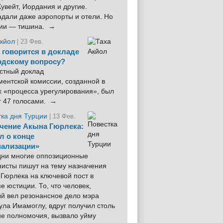
увейт, Иордания и другие.
дали даже аэропорты и отели. Но
ции — тишина. →
Акйол
| 23 Фев.
 говорится в докладе
рдскому вопросу?
стный доклад
ентской комиссии, созданной в
х «процесса урегулирования», был
т 47 голосами. →
тка дня Турции
| 13 Фев.
чение Акына Гюрлека:
л о конце
ализации»
 дни многие оппозиционные
нисты пишут на тему назначения
Гюрлека на ключевой пост в
е юстиции. То, что человек,
ый вел резонансное дело мэра
ла Имамоглу, вдруг получил столь
ие полномочия, вызвало уйму