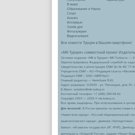
В мире
Образование и Наука
Спорт
Анализ
Интервью
Злоба дня
Фотогалерея
Видеогалерея
Все новости Турции в Вашем смартфоне!
«МК-Турция» совместный проект Издател
Сетевое издание «МК в Турции» MK-Turkey.ru — 1
Зарегистрировано Федеральной службой по надзо
Свидетельство о регистрации СМИ Эл № ФС 77-66
Учредитель СМИ – АО «Редакция газеты «Москов
Редакция СМИ – АНО «МИРНаС»
Главный редактор — Ниязбаев Я.Ю.
Адрес редакции: 115035 , ул. Пятницкая, дом 25, 
Е-Маил: redaktor@mk-turkey.ru
Контактный телефон: +7 (499) 390-08-91
Copyright 2003 — 2026 © mk-turkey.ru
Все права защищены. При использовании и цитиро
Для читателей
: В России признаны экстремистскими и 
«Армия воли народа», «Русский общенациональный сою
крымскотатарского народа», движение «Артподготовка»,
Кавказ», «Исламское государство» (ИГ, ИГИЛ), Джебхад
деятельность «Открытой России», издания «Проект Меди