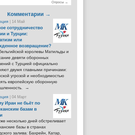
Опросы →
Комментарии →
рция
| 14 Май
ое сотрудничество
ии и Турции:
атизм или
жденное возвращение?
 бельгийской королевы Матильды и
сание девяти оборонных
шений с Турцией официально
няют двумя главными причинами:
йской угрозой и необходимостью
лять европейскую оборонную
шленность. →
рция
| 04 Март
у Иран не бьёт по
канским базам в
и
же несколько дней обстреливает
анские базы в странах
ского залива: Бахрейн, Катар,