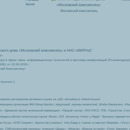
Архив
Московский комсомолец
ьского дома
«Московский комсомолец»
и АНО «МИРНаС
6+
ру в сфере связи, информационных технологий и массовых коммуникаций (Роскомнадзор)
061 от 10.06.2016 г.
ский Комсомолец»
строение 1.
вании материалов активная ссылка на сайт mk-turkey.ru обязательна!
запрещены организации ФБК (Фонд борьбы с коррупцией, признан иноагентом), Штабы Навального, «На
з», «Движение против нелегальной иммиграции», «Правый сектор», УНА-УНСО, УПА, «Тризуб им. Сте
 общероссийская политическая партия «Воля», АУЕ, батальоны «Азов» и Айдар″. Признаны террорист
-ан-Нусра, «АУМ Синрике», «Братья-мусульмане», «Аль-Каида в странах исламского Магриба», «Сеть»
а». СМИ-иноагентами признаны: телеканал «Дождь», «Медуза», «Важные истории», «Голос Америки», 