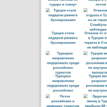
«ударе в спину»
летом
Турция стала
Отказов от 
лидером раннего
в Турции и
бронирования
теракта в Ст
не наблюда
Турецкое
Турция мо
направление
разреши
лидировало среди
россиянам 
российских
по внутре
туристов
паспорт