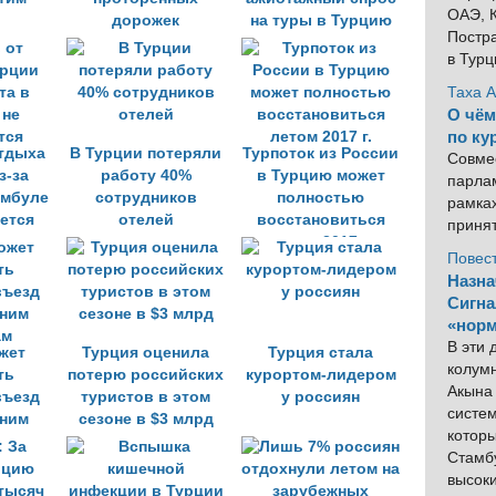
ОАЭ, К
дорожек
на туры в Турцию
Постра
в Тур
Таха 
О чём
по ку
отдыха
В Турции потеряли
Турпоток из России
Совме
з-за
работу 40%
в Турцию может
парлам
амбуле
сотрудников
полностью
рамка
ется
отелей
восстановиться
приня
летом 2017 г.
Повес
Назна
Сигна
«норм
В эти
жет
Турция оценила
Турция стала
колум
ть
потерю российских
курортом-лидером
Акына 
въезд
туристов в этом
у россиян
систем
нним
сезоне в $3 млрд
котор
ам
Стамбу
высок