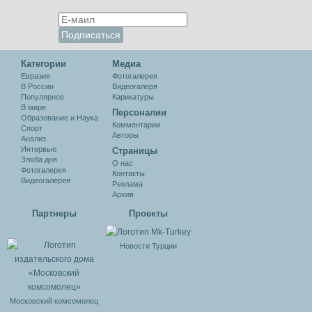
Категории
Медиа
Евразия
Фотогалерея
В России
Видеогалеря
Популярное
Карикатуры
В мире
Персоналии
Образование и Наука
Комментарии
Спорт
Авторы
Анализ
Интервью
Cтраницы
Злоба дня
О нас
Фотогалерея
Контакты
Видеогалерея
Реклама
Архив
Партнеры
Проекты
Новости Турции
Московский комсомолец