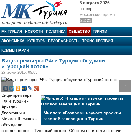
6 августа 2026
четверг
московское время
21:21
МК-Турция
МК-ТУРЦИЯ
НОВОСТИ
ПОЛИТИКА
ОБЩЕСТВО
ТУРИЗМ
ЭКОНОМИКА
КУЛЬТУРА
БЕЗОПАСНОСТЬ
ПРОИСШЕСТВИЯ
КОММЕНТАРИИ
Вице-премьеры РФ и Турции обсудили
«Турецкий поток»
27 июля 2016, 09:05
←
→
Вице-премьеры
РФ и Турции -
Аркадий
Дворкович и
Миллер: «Газпром» изучает проекты
Мехмет Шемшек -
газовой генерации в Турции
обсуждали
сегодня проект «Турецкий поток». Об этом по итогам встречи