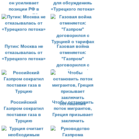
он усиливает
для обсужденияь
позиции РФ в
«Турецкого потока»
диалоге с ЕС
Путин: Москва не
Газовая война
отказывалась от
отменяется:
«Турецкого потока»
"Газпром"
договорился с
Турцией о тарифах
Российский
Чтобы остановить
Газпром сократил
поток мигрантов,
поставки газа в
Греция призывает
Турцию
заключить
соглашение