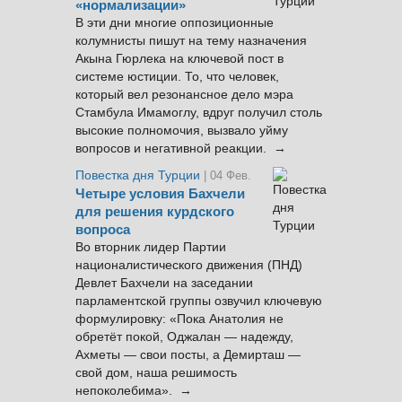
«нормализации»
В эти дни многие оппозиционные
колумнисты пишут на тему назначения
Акына Гюрлека на ключевой пост в
системе юстиции. То, что человек,
который вел резонансное дело мэра
Стамбула Имамоглу, вдруг получил столь
высокие полномочия, вызвало уйму
вопросов и негативной реакции. →
Повестка дня Турции
| 04 Фев.
Четыре условия Бахчели
для решения курдского
вопроса
Во вторник лидер Партии
националистического движения (ПНД)
Девлет Бахчели на заседании
парламентской группы озвучил ключевую
формулировку: «Пока Анатолия не
обретёт покой, Оджалан — надежду,
Ахметы — свои посты, а Демирташ —
свой дом, наша решимость
непоколебима». →