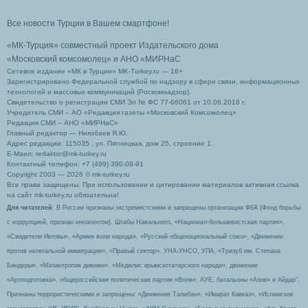
Все новости Турции в Вашем смартфоне!
«МК-Турция» совместный проект Издательского дома
«Московский комсомолец»
и АНО «МИРНаС
Сетевое издание «МК в Турции» MK-Turkey.ru — 16+
Зарегистрировано Федеральной службой по надзору в сфере связи, информационных
технологий и массовых коммуникаций (Роскомнадзор).
Свидетельство о регистрации СМИ Эл № ФС 77-66061 от 10.06.2016 г.
Учредитель СМИ – АО «Редакция газеты «Московский Комсомолец»
Редакция СМИ – АНО «МИРНаС»
Главный редактор — Ниязбаев Я.Ю.
Адрес редакции: 115035 , ул. Пятницкая, дом 25, строение 1.
Е-Маил: redaktor@mk-turkey.ru
Контактный телефон: +7 (499) 390-08-91
Copyright 2003 — 2026 © mk-turkey.ru
Все права защищены. При использовании и цитировании материалов активная ссылка
на сайт mk-turkey.ru обязательна!
Для читателей
: В России признаны экстремистскими и запрещены организации ФБК (Фонд борьбы
с коррупцией, признан иноагентом), Штабы Навального, «Национал-большевистская партия»,
«Свидетели Иеговы», «Армия воли народа», «Русский общенациональный союз», «Движение
против нелегальной иммиграции», «Правый сектор», УНА-УНСО, УПА, «Тризуб им. Степана
Бандеры», «Мизантропик дивижн», «Меджлис крымскотатарского народа», движение
«Артподготовка», общероссийская политическая партия «Воля», АУЕ, батальоны «Азов» и Айдар″.
Признаны террористическими и запрещены: «Движение Талибан», «Имарат Кавказ», «Исламское