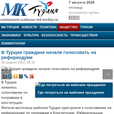
7 августа 2026
пятница
московское время
13:02
МК-Турция
МК-ТУРЦИЯ
НОВОСТИ
ПОЛИТИКА
ОБЩЕСТВО
ТУРИЗМ
ЭКОНОМИКА
КУЛЬТУРА
БЕЗОПАСНОСТЬ
ПРОИСШЕСТВИЯ
КОММЕНТАРИИ
В Турции граждане начали голосовать на
референдуме
16 апреля 2017, 09:37
←
→
В Турции
началось
голосование по
Где погреться на майские праздники
поправкам в
конституцию.
Жители восточных районов Турции приступили к голосованию на
референдуме по поправкам в Конституцию. Избирательные