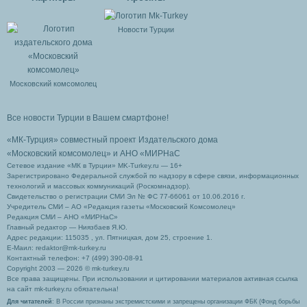
Новости Турции
Московский комсомолец
Все новости Турции в Вашем смартфоне!
«МК-Турция» совместный проект Издательского дома
«Московский комсомолец»
и АНО «МИРНаС
Сетевое издание «МК в Турции» MK-Turkey.ru — 16+
Зарегистрировано Федеральной службой по надзору в сфере связи, информационных
технологий и массовых коммуникаций (Роскомнадзор).
Свидетельство о регистрации СМИ Эл № ФС 77-66061 от 10.06.2016 г.
Учредитель СМИ – АО «Редакция газеты «Московский Комсомолец»
Редакция СМИ – АНО «МИРНаС»
Главный редактор — Ниязбаев Я.Ю.
Адрес редакции: 115035 , ул. Пятницкая, дом 25, строение 1.
Е-Маил: redaktor@mk-turkey.ru
Контактный телефон: +7 (499) 390-08-91
Copyright 2003 — 2026 © mk-turkey.ru
Все права защищены. При использовании и цитировании материалов активная ссылка
на сайт mk-turkey.ru обязательна!
Для читателей
: В России признаны экстремистскими и запрещены организации ФБК (Фонд борьбы