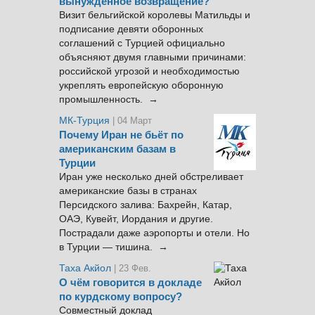
вынужденное возвращение?
Визит бельгийской королевы Матильды и
подписание девяти оборонных
соглашений с Турцией официально
объясняют двумя главными причинами:
российской угрозой и необходимостью
укреплять европейскую оборонную
промышленность. →
МК-Турция
| 04 Март
Почему Иран не бьёт по
американским базам в
Турции
Иран уже несколько дней обстреливает
американские базы в странах
Персидского залива: Бахрейн, Катар,
ОАЭ, Кувейт, Иордания и другие.
Пострадали даже аэропорты и отели. Но
в Турции — тишина. →
Таха Акйол
| 23 Фев.
О чём говорится в докладе
по курдскому вопросу?
Совместный доклад