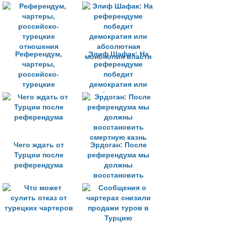
результатах
Референдум,
Элиф Шафак: На
чартеры,
референдуме
российско-
победит
турецкие
демократия или
отношения
абсолютная
монополия власти
Чего ждать от
Эрдоган: После
Турции после
референдума мы
референдума
должны
восстановить
смертную казнь