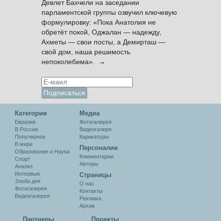
Девлет Бахчели на заседании
парламентской группы озвучил ключевую
формулировку: «Пока Анатолия не
обретёт покой, Оджалан — надежду,
Ахметы — свои посты, а Демирташ —
свой дом, наша решимость
непоколебима». →
Категории
Медиа
Евразия
Фотогалерея
В России
Видеогалеря
Популярное
Карикатуры
В мире
Персоналии
Образование и Наука
Комментарии
Спорт
Авторы
Анализ
Интервью
Cтраницы
Злоба дня
О нас
Фотогалерея
Контакты
Видеогалерея
Реклама
Архив
Партнеры
Проекты