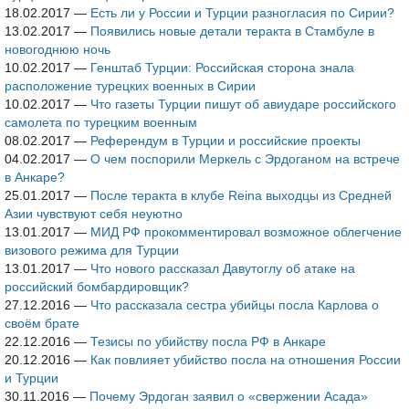
18.02.2017
—
Есть ли у России и Турции разногласия по Сирии?
13.02.2017
—
Появились новые детали теракта в Стамбуле в
новогоднюю ночь
10.02.2017
—
Генштаб Турции: Российская сторона знала
расположение турецких военных в Сирии
10.02.2017
—
Что газеты Турции пишут об авиударе российского
самолета по турецким военным
08.02.2017
—
Референдум в Турции и российские проекты
04.02.2017
—
О чем поспорили Меркель с Эрдоганом на встрече
в Анкаре?
25.01.2017
—
После теракта в клубе Reina выходцы из Средней
Азии чувствуют себя неуютно
13.01.2017
—
МИД РФ прокомментировал возможное облегчение
визового режима для Турции
13.01.2017
—
Что нового рассказал Давутоглу об атаке на
российский бомбардировщик?
27.12.2016
—
Что рассказала сестра убийцы посла Карлова о
своём брате
22.12.2016
—
Тезисы по убийству посла РФ в Анкаре
20.12.2016
—
Как повлияет убийство посла на отношения России
и Турции
30.11.2016
—
Почему Эрдоган заявил о «свержении Асада»