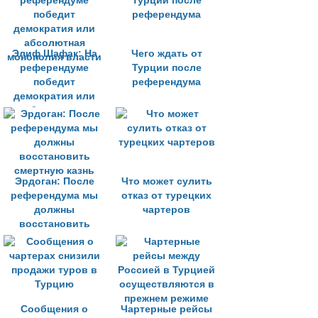
Элиф Шафак: На
Чего ждать от
референдуме
Турции после
победит
референдума
демократия или
абсолютная
монополия власти
Эрдоган: После
Что может сулить
референдума мы
отказ от турецких
должны
чартеров
восстановить
смертную казнь
Сообщения о
Чартерные рейсы