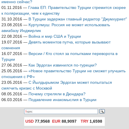
именно сейчас?
01.11.2016
—
Глава ЕП: Правительство Турции стремится скорее
к поляризации, чем к единству
31.10.2016
—
В Турции задержан главный редактор "Джумхуриет"
23.08.2016
—
Куртулмуш: Россия не может использовать
авиабазу Инджирлик
22.08.2016
—
Война и мир США и Турции
19.07.2016
—
Девять моментов путча, которые вызывают
сомнения
16.07.2016
—
Версии / Кто стоял за попытками переворота в
Турции
27.06.2016
—
Как Эрдоган извинился по-турецки?
25.05.2016
—
«Новое правительство Турции не сможет улучшить
отношения с РФ»
23.05.2016
—
С Йылдырымом Эрдоган может попытаться
смягчить кризис с Москвой
08.05.2016
—
Почему стреляли в Дюндара?
06.03.2016
—
Подавление инакомыслия в Турции
USD
77,9568
EUR
88,9097
TRY
1,6598