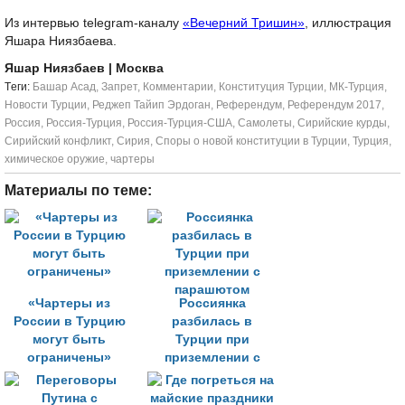
Из интервью telegram-каналу
«Вечерний Тришин»
, иллюстрация
Яшара Ниязбаева.
Яшар Ниязбаев
| Москва
Tеги:
Башар Асад
,
Запрет
,
Комментарии
,
Конституция Турции
,
МК-Турция
,
Новости Турции
,
Реджеп Тайип Эрдоган
,
Референдум
,
Референдум 2017
,
Россия
,
Россия-Турция
,
Россия-Турция-США
,
Самолеты
,
Сирийские курды
,
Сирийский конфликт
,
Сирия
,
Споры о новой конституции в Турции
,
Турция
,
химическое оружие
,
чартеры
Материалы по теме:
«Чартеры из
Россиянка
России в Турцию
разбилась в
могут быть
Турции при
ограничены»
приземлении с
парашютом