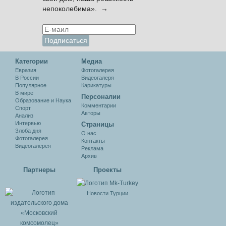
непоколебима». →
Категории
Медиа
Евразия
Фотогалерея
В России
Видеогалеря
Популярное
Карикатуры
В мире
Персоналии
Образование и Наука
Комментарии
Спорт
Авторы
Анализ
Интервью
Cтраницы
Злоба дня
О нас
Фотогалерея
Контакты
Видеогалерея
Реклама
Архив
Партнеры
Проекты
Новости Турции