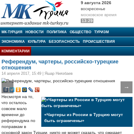
9 августа 2026
воскресенье
московское время
13:29
МК-Турция
МК-ТУРЦИЯ
НОВОСТИ
ПОЛИТИКА
ОБЩЕСТВО
ТУРИЗМ
ЭКОНОМИКА
КУЛЬТУРА
БЕЗОПАСНОСТЬ
ПРОИСШЕСТВИЯ
КОММЕНТАРИИ
Референдум, чартеры, российско-турецкие
отношения
14 апреля 2017, 15:49
|
Яшар Ниязбаев
←
→
Несмотря на то,
что осталось
совсем мало
времени до
«Чартеры из России в Турцию могут
референдума по
быть ограничены»
поправкам в
основной закон Турции, никто не может сказать, что ожидает