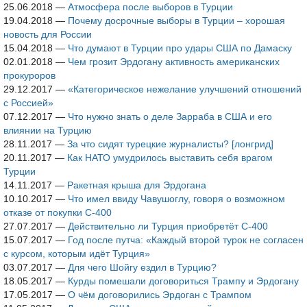
25.06.2018
—
Атмосфера после выборов в Турции
19.04.2018
—
Почему досрочные выборы в Турции – хорошая
новость для России
15.04.2018
—
Что думают в Турции про удары США по Дамаску
02.01.2018
—
Чем грозит Эрдогану активность американских
прокуроров
29.12.2017
—
«Категорическое нежелание улучшений отношений
с Россией»
07.12.2017
—
Что нужно знать о деле Зарраба в США и его
влиянии на Турцию
28.11.2017
—
За что сидят турецкие журналисты? [лонгрид]
20.11.2017
—
Как НАТО умудрилось выставить себя врагом
Турции
14.11.2017
—
Ракетная крыша для Эрдогана
10.10.2017
—
Что имел ввиду Чавушоглу, говоря о возможном
отказе от покупки С-400
27.07.2017
—
Действительно ли Турция приобретёт С-400
15.07.2017
—
Год после путча: «Каждый второй турок не согласен
с курсом, которым идёт Турция»
03.07.2017
—
Для чего Шойгу ездил в Турцию?
18.05.2017
—
Курды помешали договориться Трампу и Эрдогану
17.05.2017
—
О чём договорились Эрдоган с Трампом