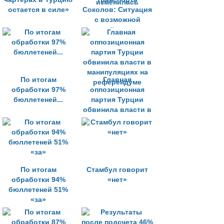
остается в силе»
Соколов: Ситуация
с возможной
отменой чартеров
в Турцию не
изменилась
По итогам
Главная
обработки 97%
оппозиционная
бюллетеней...
партия Турции
обвинила власти в
манипуляциях на
референдуме
По итогам
Стамбул говорит
обработки 94%
«нет»
бюллетеней 51%
«за»