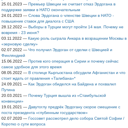
25.01.2023
—
Премьер Швеции не считает отказ Эрдогана в
поддержке заявки в НАТО окончательным
24.01.2023
—
Слова Эрдогана о членстве Швеции в НАТО -
повышение ставок для диалога с США
28.12.2022
—
Выборы в Турции могут пройти 14 мая. Почему не
вовремя - 23 июня?
03.11.2022
—
Какую роль сыграла Анкара в возращении Москвы в
«зерновую сделку»
02.07.2022
—
Что получил Эрдоган от сделки с Швецией и
Финляндией
15.06.2022
—
Против кого операция в Сирии и почему сейчас
самое удобное для этого время
08.05.2022
—
В столице Кыргызстана обсудили Афганистан и что
стоит ждать от правления «Талибана»*
24.09.2021
—
Как Эрдоган обиделся на Байдена и похвалил
Путина
20.03.2021
—
Почему Турция вышла из «Стамбульской
конвенции»
19.01.2021
—
Давутоглу предрёк Эрдогану скорое смещение с
поста президента «глубинным государством»
02.07.2020
—
Госсовет рассмотрел дело собора Святой Софии /
Коротко о сути вопроса