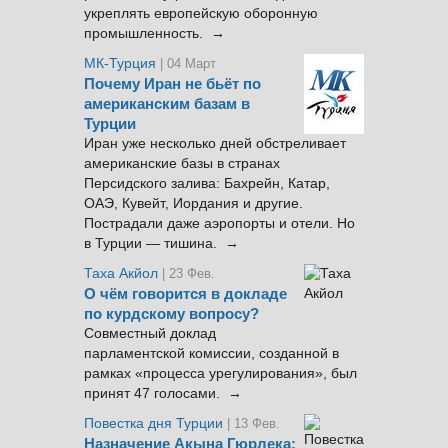
укреплять европейскую оборонную
промышленность. →
МК-Турция
| 04 Март
Почему Иран не бьёт по
американским базам в
Турции
Иран уже несколько дней обстреливает
американские базы в странах
Персидского залива: Бахрейн, Катар,
ОАЭ, Кувейт, Иордания и другие.
Пострадали даже аэропорты и отели. Но
в Турции — тишина. →
Таха Акйол
| 23 Фев.
О чём говорится в докладе
по курдскому вопросу?
Совместный доклад
парламентской комиссии, созданной в
рамках «процесса урегулирования», был
принят 47 голосами. →
Повестка дня Турции
| 13 Фев.
Назначение Акына Гюрлека: