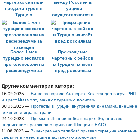
чартерах снизили
между Россией в
продажи туров в
Турцией
Турцию
осуществляются в
прежнем режиме
Более 1 млн
Прекращение
турецких экспатов
чартерных рейсов
проголосовали на
в Турцию нанесёт
референдуме за
вред россиянам
границей
Другие комментарии автора:
16.09.2025
—
Битва за партию Ататюрка: Как скандал вокруг РНП
и арест Имамоглу меняют турецкую политику
30.03.2025
—
Протесты в Турции: внутренняя динамика, внешние
влияния и игра на грани
24.10.2023
—
Премьер Швеции поблагодарил Эрдогана за
подписание протокола о принятии Швеции в НАТО
11.08.2023
—
Вице-премьер талибов* призвал турецкие компании
увеличить инвестиции в афганскую экономику