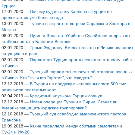
Турции
17.01.2020
—
Почему суд по делу Карлова в Турции не
продвигается уже больше года
13.01.2020
—
Турция выиграет от встречи Сараджа и Хафтара в
Москве
08.01.2020
—
Путин и Эрдоган: Убийство Сулеймани подрывает
стабильность на Ближнем Востоке
02.01.2020
—
Трамп Эрдогану: Вмешательство в Ливию осложнит
ситуацию в стране
02.01.2020
—
Парламент Турции проголосовал за отправку войск
в Ливию
02.01.2020
—
Турецкий парламент голосует об отправке военных
в Ливию. Кто "за" и кто "против", что ожидать?
13.12.2019
—
В Турции на продажу выставлены почти 500 тыс.
реквизитов платёжных карт
02.04.2019
—
Кредитный «пузырь» Турции лопнул
12.12.2018
—
Новая операция Турции в Сирии. Станет ли
Америка защищать курдские группировки?
12.10.2018
—
Турецкий суд освободил американского пастора
Брансона
19.09.2018
—
Какие параллели между сбитыми самолётами
Су-24 и Ил-20