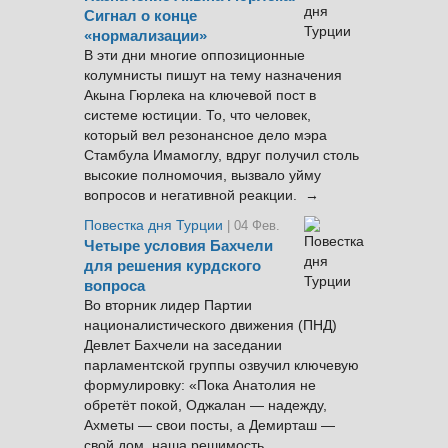
Сигнал о конце
«нормализации»
В эти дни многие оппозиционные
колумнисты пишут на тему назначения
Акына Гюрлека на ключевой пост в
системе юстиции. То, что человек,
который вел резонансное дело мэра
Стамбула Имамоглу, вдруг получил столь
высокие полномочия, вызвало уйму
вопросов и негативной реакции. →
Повестка дня Турции
| 04 Фев.
Четыре условия Бахчели
для решения курдского
вопроса
Во вторник лидер Партии
националистического движения (ПНД)
Девлет Бахчели на заседании
парламентской группы озвучил ключевую
формулировку: «Пока Анатолия не
обретёт покой, Оджалан — надежду,
Ахметы — свои посты, а Демирташ —
свой дом, наша решимость