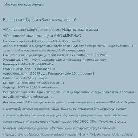
Московский комсомолец
Все новости Турции в Вашем смартфоне!
«МК-Турция» совместный проект Издательского дома
«Московский комсомолец»
и АНО «МИРНаС
Сетевое издание «МК в Турции» MK-Turkey.ru — 16+
Зарегистрировано Федеральной службой по надзору в сфере связи, информационных
технологий и массовых коммуникаций (Роскомнадзор).
Свидетельство о регистрации СМИ Эл № ФС 77-66061 от 10.06.2016 г.
Учредитель СМИ – АО «Редакция газеты «Московский Комсомолец»
Редакция СМИ – АНО «МИРНаС»
Главный редактор — Ниязбаев Я.Ю.
Адрес редакции: 115035 , ул. Пятницкая, дом 25, строение 1.
Е-Маил: redaktor@mk-turkey.ru
Контактный телефон: +7 (499) 390-08-91
Copyright 2003 — 2026 © mk-turkey.ru
Все права защищены. При использовании и цитировании материалов активная ссылка
на сайт mk-turkey.ru обязательна!
Для читателей
: В России признаны экстремистскими и запрещены организации ФБК (Фонд борьбы
с коррупцией, признан иноагентом), Штабы Навального, «Национал-большевистская партия»,
«Свидетели Иеговы», «Армия воли народа», «Русский общенациональный союз», «Движение
против нелегальной иммиграции», «Правый сектор», УНА-УНСО, УПА, «Тризуб им. Степана
Бандеры», «Мизантропик дивижн», «Меджлис крымскотатарского народа», движение
«Артподготовка», общероссийская политическая партия «Воля», АУЕ, батальоны «Азов» и Айдар″.