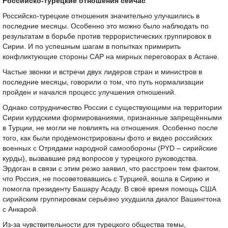
Российско-турецкие отношения сейчас
Российско-турецкие отношения значительно улучшились в
последние месяцы. Особенно это можно было наблюдать по
результатам в борьбе против террористических группировок в
Сирии. И по успешным шагам в попытках примирить
конфликтующие стороны САР на мирных переговорах в Астане.
Частые звонки и встречи двух лидеров стран и министров в
последние месяцы, говорили о том, что путь нормализации
пройден и начался процесс улучшения отношений.
Однако сотрудничество России с существующими на территории
Сирии курдскими формированиями, признанные запрещёнными
в Турции, не могли не повлиять на отношения. Особенно после
того, как были продемонстрированы фото и видео российских
военных с Отрядами народной самообороны (PYD – сирийские
курды), вызвавшие ряд вопросов у турецкого руководства.
Эрдоган в связи с этим резко заявил, что расстроен тем фактом,
что Россия, не посоветовавшись с Турцией, вошла в Сирию и
помогла президенту Башару Асаду. В своё время помощь США
сирийским группировкам серьёзно ухудшила диалог Вашингтона
с Анкарой.
Из-за чувствительности для турецкого общества темы,