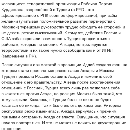
касающиеся сепаратисткой организации Рабочая Партия
Курдистана, запрещённой в Турции (а PYD - это
аффилированное с РПК военное формирование), при всём
желании (учитывая положительное развитие партнёрства с
Москвой) турецкому руководству трудно обходить её стороной и
не делать резких высказываний. К тому же, действия России и
США заблокировали возможность Турции продвигаться к
районам, которые по мнению Анкары, контролируются
террористами и их также нужно освободить как и от ИГИЛ
(запрещена в РФ).
Позже ситуация с химатакой в провинции Идлиб создала фон, на
котором стали проявляться разногласия Анкары и Москвы.
Турция призвала Россию оставить Асада и изменить своё
отношение к его правительству. А ведь после восстановления
отношений с Россией, Турция всего лишь раз позволила себе
высказаться против Асада, но реакция Москвы была такой, что
тему закрыли. Казалось, в Турции больше никто не будет
касаться её никогда. Так и было вплоть до химатаки. Риторика
республики резко изменилась. Анкара вернулась к прежним
призывам отстранить Асада от власти. Ощущение, что ситуация
начала повторяться. И это не может не влиять на двухсторонние
отношения...