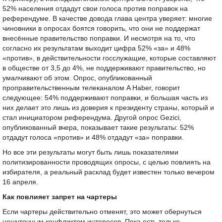
52% населения отдадут свои голоса против поправок на
референдуме. В качестве довода глава центра уверяет: многие
чиновники в опросах боятся говорить, что они не поддержат
внесённые правительство поправки. И несмотря на то, что
согласно их результатам выходит цифра 52% «за» и 48%
«против», в действительности госслужащие, которые составляют
в обществе от 3,5 до 4%, не поддерживают правительство, но
умалчивают об этом. Опрос, опубликованный
проправительственным телеканалом A Haber, говорит
следующее: 54% поддерживают поправки, и большая часть из
них делает это лишь из доверия к президенту страны, который и
стал инициатором референдума. Другой опрос Gezici,
опубликованный вчера, показывает такие результаты: 52%
отдадут голоса «против» и 48% отдадут «за» поправки.
Но все эти результаты могут быть лишь показателями
политизированности проводящих опросы, с целью повлиять на
избирателя, а реальный расклад будет известен только вечером
16 апреля.
Как повлияет запрет на чартеры
Если чартеры действительно отменят, это может обернуться
нешуточным конфликтом интересов. Пока есть только