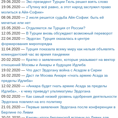
29.06.2020
—
Экс-президент Турции Гюль решил взять слово
19.06.2020
—
«Путину всё равно, а этот народ заслужил право
молиться в Айя-Софии»
08.06.2020
—
2 июля решится судьба Айя-Софии: быть ей
мечетью или нет
15.05.2020
—
Отдаляется ли Турция от России?
12.05.2020
—
В Турции вновь обсуждают возможный переворот
22.04.2020
—
Эрдоган: Турция оказалась в центре
формирования миропорядка
11.04.2020
—
Турция показала всему миру как нельзя объявлять
комендантский час во время пандемии
20.02.2020
—
Кратко о заявлениях, которые указывают на вектор
отношений Москвы и Анкары и будущее Идлиба
19.02.2020
—
Что даст Эрдогану война с Асадом в Сирии
16.02.2020
—
Даст ли Москва Анкаре «гнать армию Асада за
пределы Идлиба»
12.02.2020
—
«Анкара будет гнать армию Асада за пределы
Идлиба», - к чему приведут ультиматумы Эрдогана
09.02.2020
—
Как самый низкий уровень одобрения деятельности
Эрдогана повлиял на его политику
21.01.2020
—
Первые заявления Эрдогана после конференции в
Берлине по Ливии
20.01.2020
—
Каковы итоги берлинской встречи по Ливии для