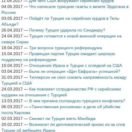
11.05.2017
—
Для чего США вооружают сирийских курдов
04.05.2017
—
Что написали турецкие газеты о визите Эрдогана в
Россию
03.05.2017
—
Пойдёт ли Турция на сирийских курдов в Тель-
Абъяде?
26.04.2017
—
Почему Турция ударила по Синджару?
24.04.2017
—
Турция готовится к новой военной операции на
севере Сирии
18.04.2017
—
Три вопроса турецкого референдума
15.04.2017
—
Правящая партия Турции ожидает широкую
поддержку на референдуме
10.04.2017
—
Отношения Ирана и Турции с оглядкой на США
03.04.2017
—
Была ли операция «Щит Евфрата» успешной?
31.03.2017
—
Тиллерсон не смог снизить напряжённость между
Турцией и США
24.03.2017
—
Как повлияет сотрудничество РФ с сирийскими
курдами на отношения с Турцией
13.03.2017
—
В чем причина голландско-турецкого конфликта?
06.03.2017
—
«Таинственная россиянка» в деле об убийстве
посла Карлова
02.03.2017
—
Сможет ли Турция взять Манбидж
20.02.2017
—
Возникнет ли дипломатический кризис из-за слов
Турции об амбициях Ирана