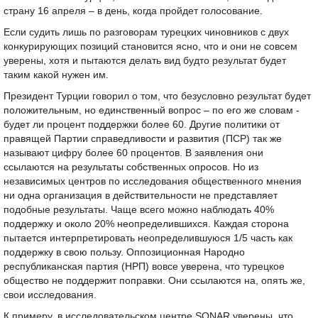
страну 16 апреля – в день, когда пройдет голосование.
Если судить лишь по разговорам турецких чиновников с двух
конкурирующих позиций становится ясно, что и они не совсем
уверены, хотя и пытаются делать вид будто результат будет
таким какой нужен им.
Президент Турции говорил о том, что безусловно результат будет
положительным, но единственный вопрос – по его же словам -
будет ли процент поддержки более 60. Другие политики от
правящей Партии справедливости и развития (ПСР) так же
называют цифру более 60 процентов. В заявления они
ссылаются на результаты собственных опросов. Но из
независимых центров по исследования общественного мнения
ни одна организация в действительности не представляет
подобные результаты. Чаще всего можно наблюдать 40%
поддержку и около 20% неопределившихся. Каждая сторона
пытается интерпретировать неопределившуюся 1/5 часть как
поддержку в свою пользу. Оппозиционная Народно
республиканская партия (НРП) вовсе уверена, что турецкое
общество не поддержит поправки. Они ссылаются на, опять же,
свои исследования.
К примеру, в исследовательском центре SONAR уверены, что