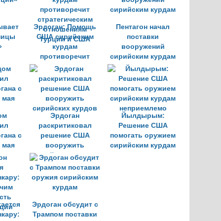
ывает
Эрдоган: Помощь
Пентагон начал
ницы
США сирийским
поставки
»
курдам
вооружений
противоречит
сирийским курдам
стратегическим
отношениям
Турции и США
ом
Эрдоган
Йылдырым:
ил
раскритиковал
Решение США
гана с
решение США
помогать оружием
 мая
вооружить
сирийским курдам
сирийских курдов
неприемлемо
тается
Эрдоган обсудит с
нкару:
Трампом поставки