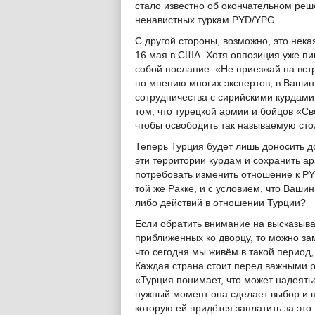
стало известно об окончательном реш
ненавистных туркам PYD/YPG.
С другой стороны, возможно, это нек
16 мая в США. Хотя оппозиция уже пи
собой послание: «Не приезжай на встр
по мнению многих экспертов, в Вашин
сотрудничества с сирийскими курдами
том, что турецкой армии и бойцов «С
чтобы освободить так называемую сто
Теперь Турция будет лишь доносить д
эти территории курдам и сохранить а
потребовать изменить отношение к PYD
той же Ракке, и с условием, что Вашин
либо действий в отношении Турции?
Если обратить внимание на высказыва
приближенных ко дворцу, то можно за
что сегодня мы живём в такой период
Каждая страна стоит перед важными р
«Турция понимает, что может надеятьс
нужный момент она сделает выбор и п
которую ей придётся заплатить за это