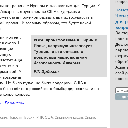
вопро
ны на границе c Ираном стало важным для Турции. К
Повес
Анкары, сотрудничество США с курдскими
Четыр
ет стать причиной развала других государств в
для р
ой Аравии. И главным образом, это будет некой
вопро
ю.
Во вто
ий момент,
нацио
«Всё, происходящее в Сирии и
ся около 1
Девлет
Ираке, напрямую интересует
низации.
парла
Турцию, и это связано с
тонную
форму
вопросами национальной
звестно ещё
обрет
безопасности Анкары»
вестно и о
Ахмет
Арменией. А
Р.Т. Эрдоган
свой 
и возводить
непок
ным. Не было путча, не было поддержки США в
е было сбитого российского бомбардировщика, и не
 в конце концов…
ы «Реалист»
рция
,
Новости Турции
,
РПК
,
США
,
Сирийские курды
,
Сирия
,