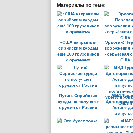
Материалы по теме:
«США направили
Эрдоган: Пе
сирийским курдам
вооружения 
ещё 100 грузовиков
- серьёзная 
с оружием»
США
Путин: Сирийские
МИД Турц
курды не получают
Договоренно
оружия от России
Астане д
импульс
политичес
урегулирова
Сирии