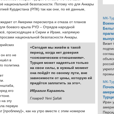
ё национальной безопасности. Потому что для Анкары
тией Курдистана (РПК) так как они, по её данным,
МК-Ту
ожидает от Америки пересмотра и отказа от планов
Военн
 для боевого крыла PYD – Отрядов народной
Бельг
всё, происходящее в Сирии и Ираке, напрямую
прагм
вопросами национальной безопасности Анкары.
выну
Визит
ирийских
«Сегодня мы живём в такой
подпи
период, когда нет доверия
согла
он его не
«союзническим отношениям».
объяс
ришёл в
Турция может надеяться только
росси
то политика
на свои силы, в нужный момент
укреп
она пойдёт по своему пути, вне
промы
ет
зависимости от цены, которую ей
ли.
МК-Ту
придётся заплатить за это».
Генштаба,
Почем
еред его
Ибрагим Карагюль
амери
гтоне.
Турци
Главред Yeni Şafak
 на эту
Иран у
ила первую
америк
 [проблему]», как на утро вместе с этим номером
Персид