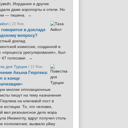
увейт, Иордания и другие.
дали даже аэропорты и отели. Но
ции — тишина. →
Акйол
| 23 Фев.
 говорится в докладе
рдскому вопросу?
стный доклад
ентской комиссии, созданной в
х «процесса урегулирования», был
т 47 голосами. →
тка дня Турции
| 13 Фев.
чение Акына Гюрлека:
л о конце
ализации»
 дни многие оппозиционные
нисты пишут на тему назначения
Гюрлека на ключевой пост в
е юстиции. То, что человек,
ый вел резонансное дело мэра
ла Имамоглу, вдруг получил столь
ие полномочия, вызвало уйму