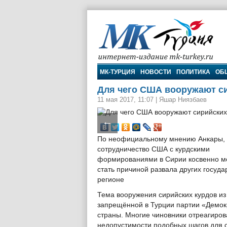
МК-Турция
МК-ТУРЦИЯ
НОВОСТИ
ПОЛИТИКА
ОБ
Для чего США вооружают с
11 мая 2017, 11:07
|
Яшар Ниязбаев
←
По неофициальному мнению Анкары,
сотрудничество США с курдскими
формированиями в Сирии косвенно м
стать причиной развала других госуда
регионе
Тема вооружения сирийских курдов из
запрещённой в Турции партии «Демокр
страны. Многие чиновники отреагиров
недопустимости подобных шагов для с