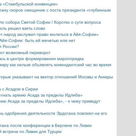
з «Стамбульской конвенции»
гану скорое смещение с поста президента «глубинным
ло собора Святой Софии / Коротко о сути вопроса
юль решил взять слово
тот народ заслужил право молиться в Айя-Софии»
Айя-Софии: быть ей мечетью или нет
т России?
ают возможный переворот
лась в центре формирования миропорядка
миру как нельзя объявлять комендантский час во время
оторые указывают на вектор отношений Москвы и Анкары
а с Асадом в Сирии
«гнать армию Асада за пределы Идлиба»
мию Асада за пределы Идлиба», - к чему приведут
нь одобрения деятельности Эрдогана повлиял на его
гана после конференции в Берлине по Ливии
й встречи по Ливии для Турции