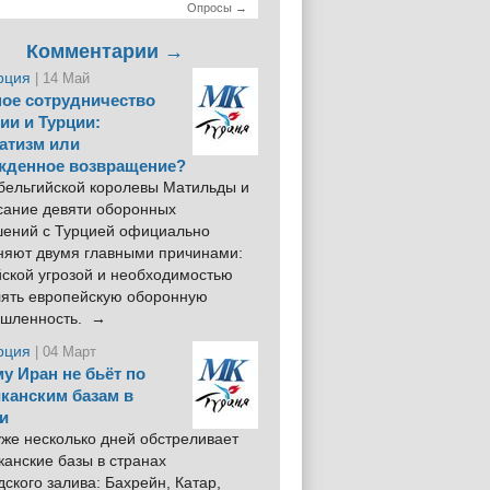
Опросы →
Комментарии →
рция
| 14 Май
ое сотрудничество
ии и Турции:
атизм или
жденное возвращение?
 бельгийской королевы Матильды и
сание девяти оборонных
шений с Турцией официально
няют двумя главными причинами:
йской угрозой и необходимостью
лять европейскую оборонную
шленность. →
рция
| 04 Март
у Иран не бьёт по
канским базам в
и
же несколько дней обстреливает
анские базы в странах
ского залива: Бахрейн, Катар,