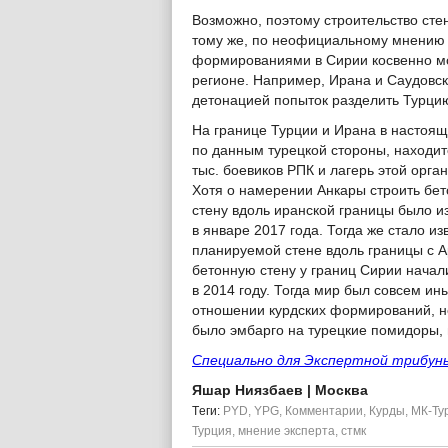
Возможно, поэтому строительство сте
тому же, по неофициальному мнению 
формированиями в Сирии косвенно мож
регионе. Например, Ирана и Саудовск
детонацией попыток разделить Турци
На границе Турции и Ирана в настоящ
по данным турецкой стороны, находит
тыс. боевиков РПК и лагерь этой орга
Хотя о намерении Анкары строить бе
стену вдоль иранской границы было и
в январе 2017 года. Тогда же стало из
планируемой стене вдоль границы с 
бетонную стену у границ Сирии начал
в 2014 году. Тогда мир был совсем и
отношении курдских формирований, н
было эмбарго на турецкие помидоры,
Специально для Экспертной трибун
Яшар Ниязбаев
| Москва
Tеги:
PYD
,
YPG
,
Комментарии
,
Курды
,
МК-Ту
Турция
,
мнение эксперта
,
стмк