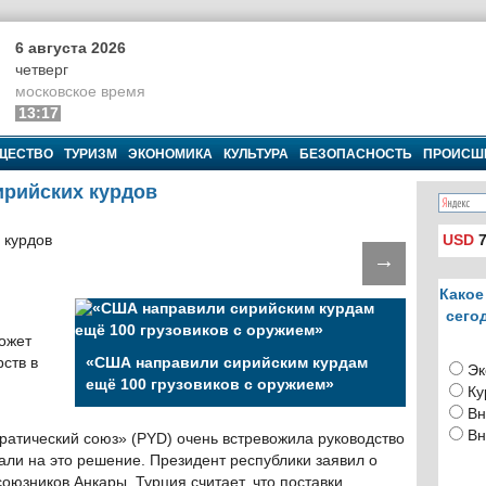
6 августа 2026
четверг
московское время
13:17
ЩЕСТВО
ТУРИЗМ
ЭКОНОМИКА
КУЛЬТУРА
БЕЗОПАСНОСТЬ
ПРОИСШ
ирийских курдов
USD
7
→
Какое
сего
ожет
рств в
«США направили сирийским курдам
Эк
ещё 100 грузовиков с оружием»
Ку
Вн
Вн
атический союз» (PYD) очень встревожила руководство
али на это решение. Президент республики заявил о
оюзников Анкары. Турция считает, что поставки