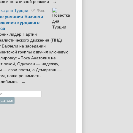
сов и негативной реакции. →
тка дня Турции
| 04 Фев.
е условия Бахчели
ешения курдского
са
рник лидер Партии
налистического движения (ПНД)
 Бахчели на заседании
ментской группы озвучил ключевую
лировку: «Пока Анатолия не
ёт покой, Оджалан — надежду,
ы — свои посты, а Демирташ —
дом, наша решимость
олебима». →