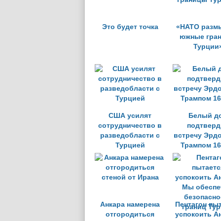
Это будет точка
«НАТО разм
южные гра
Турции
США усилят
Белый д
сотрудничество в
подтверд
разведобласти с
встречу Эрдо
Турцией
Трампом 16
Анкара намерена
Пентагон пы
отгородиться
успокоить А