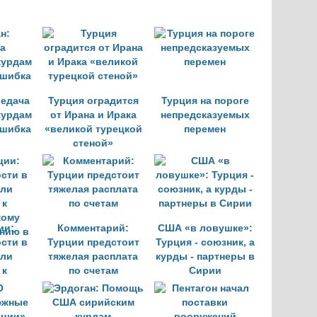
редача
Турция оградится
Турция на пороге
курдам
от Ирана и Ирака
непредсказуемых
ошибка
«великой турецкой
перемен
стеной»
ии:
Комментарий:
США «в ловушке»:
сти в
Турции предстоит
Турция - союзник, а
али
тяжелая расплата
курды - партнеры в
 к
по счетам
Сирии
кому
нию в