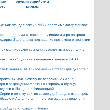
чим
оружия сирийским
сть
курдам
рции
ка: Как скандал вокруг РНП и арест Имамоглу меняют
тренняя динамика, внешние влияния и игра на грани
одарил Эрдогана за подписание протокола о принятии
призвал турецкие компании увеличить инвестиции в
ает отказ Эрдогана в поддержке заявки в НАТО
тве Швеции в НАТО - повышение ставок для диалога с
пройти 14 мая. Почему не вовремя - 23 июня?
ара в возращении Москвы в «зерновую сделку»
 сделки с Швецией и Финляндией
 Сирии и почему сейчас самое удобное для этого время
обсудили Афганистан и что стоит ждать от правления
а Байдена и похвалил Путина