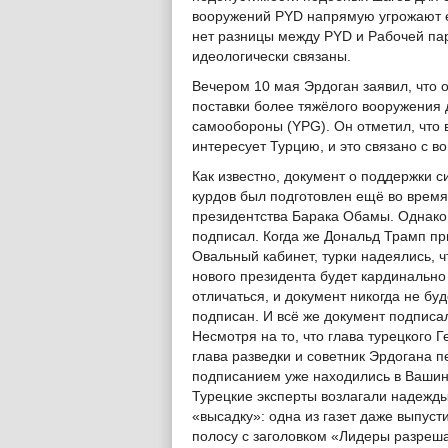
вооружений PYD напрямую угрожают е
нет разницы между PYD и Рабочей пар
идеологически связаны.
Вечером 10 мая Эрдоган заявил, что 
поставки более тяжёлого вооружения
самообороны (YPG). Он отметил, что 
интересует Турцию, и это связано с 
Как известно, документ о поддержки с
курдов был подготовлен ещё во время
президентства Барака Обамы. Однако 
подписал. Когда же Дональд Трамп п
Овальный кабинет, турки надеялись, ч
нового президента будет кардинально
отличаться, и документ никогда не буд
подписан. И всё же документ подписа
Несмотря на то, что глава турецкого 
глава разведки и советник Эрдогана п
подписанием уже находились в Вашин
Турецкие эксперты возлагали надежды
«высадку»: одна из газет даже выпуст
полосу с заголовком «Лидеры разрешат