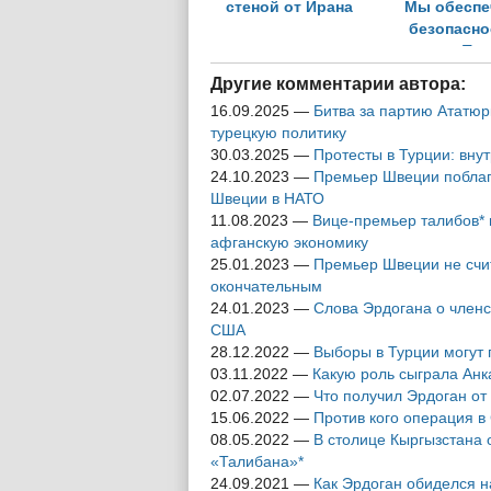
стеной от Ирана
Мы обеспе
безопасно
границ Ту
Другие комментарии автора:
16.09.2025
—
Битва за партию Ататюр
турецкую политику
30.03.2025
—
Протесты в Турции: вну
24.10.2023
—
Премьер Швеции поблаг
Швеции в НАТО
11.08.2023
—
Вице-премьер талибов* 
афганскую экономику
25.01.2023
—
Премьер Швеции не счит
окончательным
24.01.2023
—
Слова Эрдогана о членс
США
28.12.2022
—
Выборы в Турции могут 
03.11.2022
—
Какую роль сыграла Анк
02.07.2022
—
Что получил Эрдоган от
15.06.2022
—
Против кого операция в
08.05.2022
—
В столице Кыргызстана 
«Талибана»*
24.09.2021
—
Как Эрдоган обиделся н