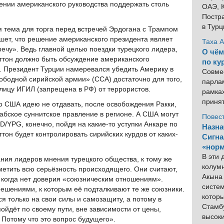
ении американского руководства поддержать столь
ОАЭ, К
Постра
в Тур
ая тема для торга перед встречей Эрдогана с Трампом
шет, что решение американского президента являет
Таха 
ечу». Ведь главной целью поездки турецкого лидера,
О чём
гтон должно быть обсуждение американского
по ку
. Президент Турции намеревался убедить Америку в
Совме
вободной сирийской армии» (ССА) достаточно для того,
парлам
лицу ИГИЛ (запрещена в РФ) от террористов.
рамка
приня
о США идею не отдавать, после освобождения Ракки,
рабское суннитское правление в регионе. А США могут
Повес
/YPG, конечно, пойдя на какие-то уступки Анкаре по
Назна
гтон будет контролировать сирийских курдов от каких-
Сигна
«норм
В эти
ния лидеров мнения турецкого общества, к тому же
колум
метить всю серьёзность происходящего. Они считают,
Акына 
, когда нет доверия «союзническим отношениям».
систем
ешениями, к которым её подталкивают те же союзники.
котор
я только на свои силы и самозащиту, а потому в
Стамбу
ойдёт по своему пути, вне зависимости от цены,
высок
. Потому что это вопрос будущего».