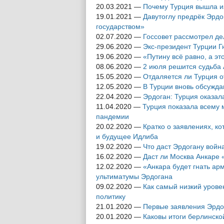
20.03.2021
—
Почему Турция вышла и
19.01.2021
—
Давутоглу предрёк Эрдо
государством»
02.07.2020
—
Госсовет рассмотрел де
29.06.2020
—
Экс-президент Турции Г
19.06.2020
—
«Путину всё равно, а э
08.06.2020
—
2 июля решится судьба 
15.05.2020
—
Отдаляется ли Турция о
12.05.2020
—
В Турции вновь обсужд
22.04.2020
—
Эрдоган: Турция оказа
11.04.2020
—
Турция показала всему 
пандемии
20.02.2020
—
Кратко о заявлениях, к
и будущее Идлиба
19.02.2020
—
Что даст Эрдогану войн
16.02.2020
—
Даст ли Москва Анкаре 
12.02.2020
—
«Анкара будет гнать ар
ультиматумы Эрдогана
09.02.2020
—
Как самый низкий урове
политику
21.01.2020
—
Первые заявления Эрдо
20.01.2020
—
Каковы итоги берлинско