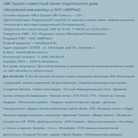
«МК-Турция» совместный проект Издательского дома
«Московский комсомолец»
и АНО «МИРНаС
Сетевое издание «МК в Турции» MK-Turkey.ru — 16+
Зарегистрировано Федеральной службой по надзору в сфере связи, информационных
технологий и массовых коммуникаций (Роскомнадзор).
Свидетельство о регистрации СМИ Эл № ФС 77-66061 от 10.06.2016 г.
Учредитель СМИ – АО «Редакция газеты «Московский Комсомолец»
Редакция СМИ – АНО «МИРНаС»
Главный редактор — Ниязбаев Я.Ю.
Адрес редакции: 115035 , ул. Пятницкая, дом 25, строение 1.
Е-Маил: redaktor@mk-turkey.ru
Контактный телефон: +7 (499) 390-08-91
Copyright 2003 — 2026 © mk-turkey.ru
Все права защищены. При использовании и цитировании материалов активная ссылка
на сайт mk-turkey.ru обязательна!
Для читателей
: В России признаны экстремистскими и запрещены организации ФБК (Фонд борьбы
с коррупцией, признан иноагентом), Штабы Навального, «Национал-большевистская партия»,
«Свидетели Иеговы», «Армия воли народа», «Русский общенациональный союз», «Движение
против нелегальной иммиграции», «Правый сектор», УНА-УНСО, УПА, «Тризуб им. Степана
Бандеры», «Мизантропик дивижн», «Меджлис крымскотатарского народа», движение
«Артподготовка», общероссийская политическая партия «Воля», АУЕ, батальоны «Азов» и Айдар″.
Признаны террористическими и запрещены: «Движение Талибан», «Имарат Кавказ», «Исламское
государство» (ИГ, ИГИЛ), Джебхад-ан-Нусра, «АУМ Синрике», «Братья-мусульмане», «Аль-Каида
в странах исламского Магриба», «Сеть», «Колумбайн». В РФ признана нежелательной
деятельность «Открытой России», издания «Проект Медиа». СМИ-иноагентами признаны: