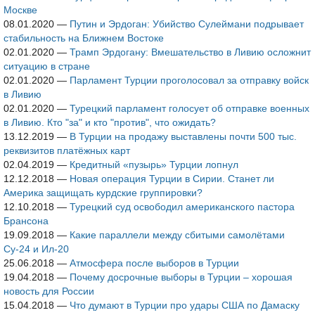
Москве
08.01.2020
—
Путин и Эрдоган: Убийство Сулеймани подрывает
стабильность на Ближнем Востоке
02.01.2020
—
Трамп Эрдогану: Вмешательство в Ливию осложнит
ситуацию в стране
02.01.2020
—
Парламент Турции проголосовал за отправку войск
в Ливию
02.01.2020
—
Турецкий парламент голосует об отправке военных
в Ливию. Кто "за" и кто "против", что ожидать?
13.12.2019
—
В Турции на продажу выставлены почти 500 тыс.
реквизитов платёжных карт
02.04.2019
—
Кредитный «пузырь» Турции лопнул
12.12.2018
—
Новая операция Турции в Сирии. Станет ли
Америка защищать курдские группировки?
12.10.2018
—
Турецкий суд освободил американского пастора
Брансона
19.09.2018
—
Какие параллели между сбитыми самолётами
Су-24 и Ил-20
25.06.2018
—
Атмосфера после выборов в Турции
19.04.2018
—
Почему досрочные выборы в Турции – хорошая
новость для России
15.04.2018
—
Что думают в Турции про удары США по Дамаску