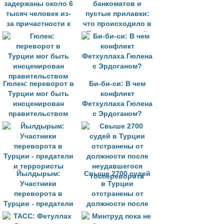
задержаны около 6
банкоматов и
тысяч человек из-
пустые прилавки:
за причастности к
что происходило в
перевороту
Турции прошлой
ночью
Гюлен: переворот в
Би-би-си: В чем
Турции мог быть
конфликт
инсценирован
Фетхуллаха Гюлена
правительством
с Эрдоганом?
Йылдырым:
Свыше 2700 судей
Участники
в Турции
переворота в
отстранены от
Турции - предатели
должности после
и террористы
неудавшегося
госпереворота