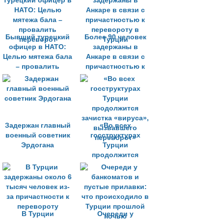
Бывший турецкий
Более 90 человек
офицер в НАТО:
задержаны в
Целью мятежа бала
Анкаре в связи с
– провалить
причастностью к
переворот
перевороту в
Турции
Задержан главный
«Во всех
военный советник
госструктурах
Эрдогана
Турции
продолжится
зачистка «вируса»,
вызвавшего
переворот»
В Турции
Очереди у