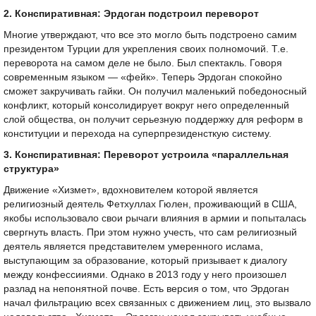
2. Конспиративная: Эрдоган подстроил переворот
Многие утверждают, что все это могло быть подстроено самим
президентом Турции для укрепления своих полномочий. Т.е.
переворота на самом деле не было. Был спектакль. Говоря
современным языком — «фейк». Теперь Эрдоган спокойно
сможет закручивать гайки. Он получил маленький победоносный
конфликт, который консолидирует вокруг него определенный
слой общества, он получит серьезную поддержку для реформ в
конституции и перехода на суперпрезиденсткую систему.
3. Конспиративная: Переворот устроила «параллельная
структура»
Движение «Хизмет», вдохновителем которой является
религиозный деятель Фетхуллах Гюлен, проживающий в США,
якобы использовало свои рычаги влияния в армии и попыталась
свергнуть власть. При этом нужно учесть, что сам религиозный
деятель является представителем умеренного ислама,
выступающим за образование, который призывает к диалогу
между конфессииями. Однако в 2013 году у него произошел
разлад на непонятной почве. Есть версия о том, что Эрдоган
начал фильтрацию всех связанных с движением лиц, это вызвало