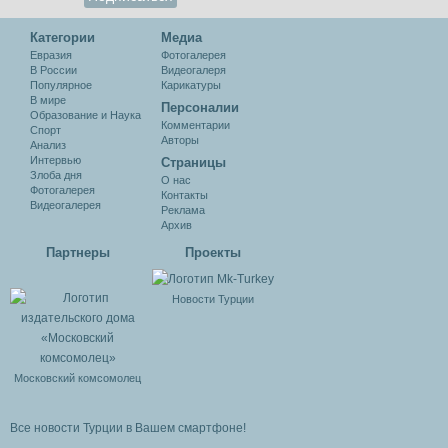
Категории
Медиа
Евразия
Фотогалерея
В России
Видеогалеря
Популярное
Карикатуры
В мире
Персоналии
Образование и Наука
Комментарии
Спорт
Авторы
Анализ
Интервью
Cтраницы
Злоба дня
О нас
Фотогалерея
Контакты
Видеогалерея
Реклама
Архив
Партнеры
Проекты
Новости Турции
Московский комсомолец
Все новости Турции в Вашем смартфоне!