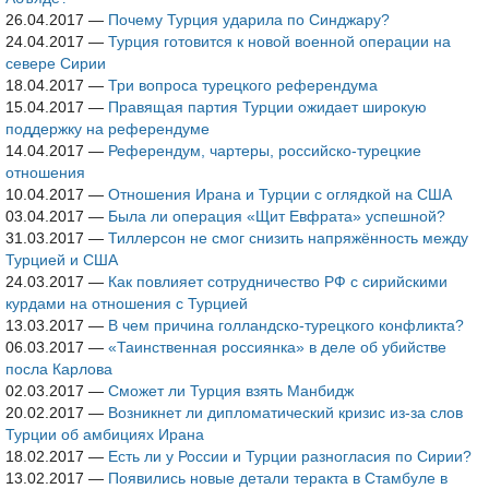
26.04.2017
—
Почему Турция ударила по Синджару?
24.04.2017
—
Турция готовится к новой военной операции на
севере Сирии
18.04.2017
—
Три вопроса турецкого референдума
15.04.2017
—
Правящая партия Турции ожидает широкую
поддержку на референдуме
14.04.2017
—
Референдум, чартеры, российско-турецкие
отношения
10.04.2017
—
Отношения Ирана и Турции с оглядкой на США
03.04.2017
—
Была ли операция «Щит Евфрата» успешной?
31.03.2017
—
Тиллерсон не смог снизить напряжённость между
Турцией и США
24.03.2017
—
Как повлияет сотрудничество РФ с сирийскими
курдами на отношения с Турцией
13.03.2017
—
В чем причина голландско-турецкого конфликта?
06.03.2017
—
«Таинственная россиянка» в деле об убийстве
посла Карлова
02.03.2017
—
Сможет ли Турция взять Манбидж
20.02.2017
—
Возникнет ли дипломатический кризис из-за слов
Турции об амбициях Ирана
18.02.2017
—
Есть ли у России и Турции разногласия по Сирии?
13.02.2017
—
Появились новые детали теракта в Стамбуле в