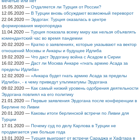
мечетью или нет
15.05.2020
—
Отдаляется ли Турция от России?
12.05.2020
—
В Турции вновь обсуждают возможный переворот
22.04.2020
—
Эрдоган: Турция оказалась в центре
формирования миропорядка
11.04.2020
—
Турция показала всему миру как нельзя объявлять
комендантский час во время пандемии
20.02.2020
—
Кратко о заявлениях, которые указывают на вектор
отношений Москвы и Анкары и будущее Идлиба
19.02.2020
—
Что даст Эрдогану война с Асадом в Сирии
16.02.2020
—
Даст ли Москва Анкаре «гнать армию Асада за
пределы Идлиба»
12.02.2020
—
«Анкара будет гнать армию Асада за пределы
Идлиба», - к чему приведут ультиматумы Эрдогана
09.02.2020
—
Как самый низкий уровень одобрения деятельности
Эрдогана повлиял на его политику
21.01.2020
—
Первые заявления Эрдогана после конференции в
Берлине по Ливии
20.01.2020
—
Каковы итоги берлинской встречи по Ливии для
Турции
17.01.2020
—
Почему суд по делу Карлова в Турции не
продвигается уже больше года
13.01.2020
—
Турция выиграет от встречи Сараджа и Хафтара в