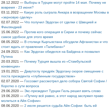
28.12.2022
—
Выборы в Турции могут пройти 14 мая. Почему не
вовремя - 23 июня?
03.11.2022
—
Какую роль сыграла Анкара в возращении Москвы в
«зерновую сделку»
02.07.2022
—
Что получил Эрдоган от сделки с Швецией и
Финляндией
15.06.2022
—
Против кого операция в Сирии и почему сейчас
самое удобное для этого время
08.05.2022
—
В столице Кыргызстана обсудили Афганистан и что
стоит ждать от правления «Талибана»*
24.09.2021
—
Как Эрдоган обиделся на Байдена и похвалил
Путина
20.03.2021
—
Почему Турция вышла из «Стамбульской
конвенции»
19.01.2021
—
Давутоглу предрёк Эрдогану скорое смещение с
поста президента «глубинным государством»
02.07.2020
—
Госсовет рассмотрел дело собора Святой Софии /
Коротко о сути вопроса
29.06.2020
—
Экс-президент Турции Гюль решил взять слово
19.06.2020
—
«Путину всё равно, а этот народ заслужил право
молиться в Айя-Софии»
08.06.2020
—
2 июля решится судьба Айя-Софии: быть ей