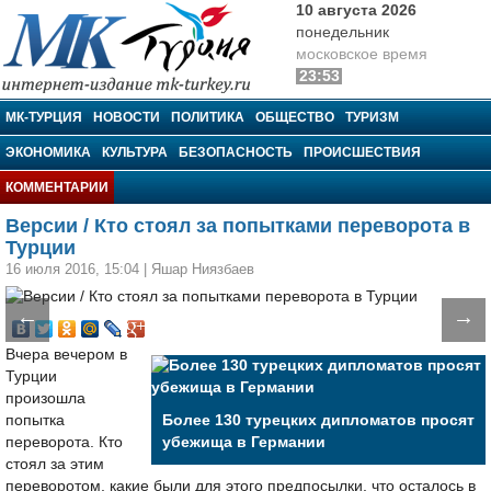
10 августа 2026
понедельник
московское время
23:53
МК-Турция
МК-ТУРЦИЯ
НОВОСТИ
ПОЛИТИКА
ОБЩЕСТВО
ТУРИЗМ
ЭКОНОМИКА
КУЛЬТУРА
БЕЗОПАСНОСТЬ
ПРОИСШЕСТВИЯ
КОММЕНТАРИИ
Версии / Кто стоял за попытками переворота в
Турции
16 июля 2016, 15:04
|
Яшар Ниязбаев
←
→
Вчера вечером в
Турции
произошла
попытка
Более 130 турецких дипломатов просят
переворота. Кто
убежища в Германии
стоял за этим
переворотом, какие были для этого предпосылки, что осталось в