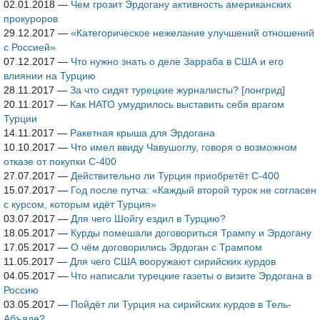
02.01.2018
—
Чем грозит Эрдогану активность американских
прокуроров
29.12.2017
—
«Категорическое нежелание улучшений отношений
с Россией»
07.12.2017
—
Что нужно знать о деле Зарраба в США и его
влиянии на Турцию
28.11.2017
—
За что сидят турецкие журналисты? [лонгрид]
20.11.2017
—
Как НАТО умудрилось выставить себя врагом
Турции
14.11.2017
—
Ракетная крыша для Эрдогана
10.10.2017
—
Что имел ввиду Чавушоглу, говоря о возможном
отказе от покупки С-400
27.07.2017
—
Действительно ли Турция приобретёт С-400
15.07.2017
—
Год после путча: «Каждый второй турок не согласен
с курсом, которым идёт Турция»
03.07.2017
—
Для чего Шойгу ездил в Турцию?
18.05.2017
—
Курды помешали договориться Трампу и Эрдогану
17.05.2017
—
О чём договорились Эрдоган с Трампом
11.05.2017
—
Для чего США вооружают сирийских курдов
04.05.2017
—
Что написали турецкие газеты о визите Эрдогана в
Россию
03.05.2017
—
Пойдёт ли Турция на сирийских курдов в Тель-
Абъяде?