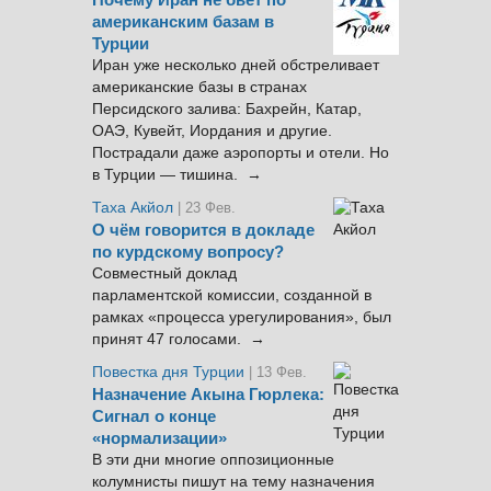
Почему Иран не бьёт по
американским базам в
Турции
Иран уже несколько дней обстреливает
американские базы в странах
Персидского залива: Бахрейн, Катар,
ОАЭ, Кувейт, Иордания и другие.
Пострадали даже аэропорты и отели. Но
в Турции — тишина. →
Таха Акйол
| 23 Фев.
О чём говорится в докладе
по курдскому вопросу?
Совместный доклад
парламентской комиссии, созданной в
рамках «процесса урегулирования», был
принят 47 голосами. →
Повестка дня Турции
| 13 Фев.
Назначение Акына Гюрлека:
Сигнал о конце
«нормализации»
В эти дни многие оппозиционные
колумнисты пишут на тему назначения