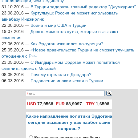
к поляризации, чем к единству
31.10.2016
—
В Турции задержан главный редактор "Джумхуриет"
23.08.2016
—
Куртулмуш: Россия не может использовать
авиабазу Инджирлик
22.08.2016
—
Война и мир США и Турции
19.07.2016
—
Девять моментов путча, которые вызывают
сомнения
27.06.2016
—
Как Эрдоган извинился по-турецки?
25.05.2016
—
«Новое правительство Турции не сможет улучшить
отношения с РФ»
23.05.2016
—
С Йылдырымом Эрдоган может попытаться
смягчить кризис с Москвой
08.05.2016
—
Почему стреляли в Дюндара?
06.03.2016
—
Подавление инакомыслия в Турции
USD
77,9568
EUR
88,9097
TRY
1,6598
Какое направление политики Эрдогана
сегодня вызывает у вас наибольшие
вопросы?
Внутренняя политика и свободы