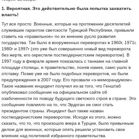
1. Вероятная. Это действительно была попытка захватить
власть!
Тут все просто. Военные, которые на протяжении десятилетий
служившие гарантом светскости Турецкой Республики, привыкли
ставить на «правильное» по их мнению русло развития
государства. Так было в вооруженных переворотах в 1960г, 1971г,
1980г и 1997г (это уже был совершенно новый вид переворота
без жертв, его окрестили постмодернистским переворотом). В
1997 году в феврале армия показалась с танками на главной
площади столицы, и правительство, поняв намек, само ушло в
отставку. Позже уже не было подобных переворотов, но были
предупреждения в 2007 году. Его прозвали «э-меморандумом».
Такое название инцидент получил из-за того, что Генштаб
опубликовал сообщение на официальном сайте об
озабоченности по поводу будущего светского строя в стране. Это
сообщение повлияло на то, что Эрдоган не смог стать
президентом страны. Инцидент был также назван
постмодернистским переворотом. Исходя из этого, можно
сказать, что то, что произошло вчера в Турции, было привычным
делом для военных, которые опять решили установить свое
влияние над политикой избранного правительства.