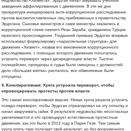
недовольство «Хизмета». Эрдоган начал закрывать учебные
заведения аффилированные с движением. В эти же дни
прокуратура инициировала анти-коррупционное расследование
против высокопоставленных лиц приближенных к правительству
Эрдогана. Сыновья министров и сами министры оказались в
коррупционной схеме некоего Резы Зараба, гражданина Турции
иранского происхождения. Тогдашний премьер Эрдоган впервые
использовал формулировку «параллельная структура» для
движение «Хизмет», назвав его виновником коррупционного
расследования, с помощью которого движение попыталось
устроить переворот через дискредитацию власти. Тысячи
полицейских, прокуроры и судьи были смещены с должностей,
дело «Большая взятка» распалось, все обвиняемые были
отпущены.
4. Конспиративная: Хунта устроила переворот, чтобы
спровоцировать протесты против власти
Это самая конспиративная версия. Некая хунта решила устроить
псевдо-переворот, чтобы Эрдоган отреагировал на эту попытку и
начал закручивать гайки. В результате недовольство несогласных
увеличивается и это провоцирует естественные протестные
движения, как это было в 2013 году в Парке Гези. Тем самым
хунта опять-таки получает свой результат, но без вооруженного