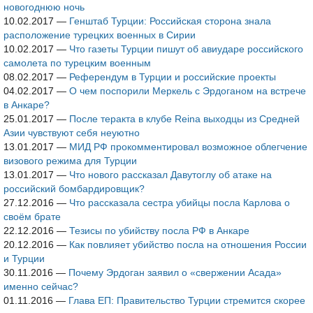
новогоднюю ночь
10.02.2017
—
Генштаб Турции: Российская сторона знала
расположение турецких военных в Сирии
10.02.2017
—
Что газеты Турции пишут об авиударе российского
самолета по турецким военным
08.02.2017
—
Референдум в Турции и российские проекты
04.02.2017
—
О чем поспорили Меркель с Эрдоганом на встрече
в Анкаре?
25.01.2017
—
После теракта в клубе Reina выходцы из Средней
Азии чувствуют себя неуютно
13.01.2017
—
МИД РФ прокомментировал возможное облегчение
визового режима для Турции
13.01.2017
—
Что нового рассказал Давутоглу об атаке на
российский бомбардировщик?
27.12.2016
—
Что рассказала сестра убийцы посла Карлова о
своём брате
22.12.2016
—
Тезисы по убийству посла РФ в Анкаре
20.12.2016
—
Как повлияет убийство посла на отношения России
и Турции
30.11.2016
—
Почему Эрдоган заявил о «свержении Асада»
именно сейчас?
01.11.2016
—
Глава ЕП: Правительство Турции стремится скорее