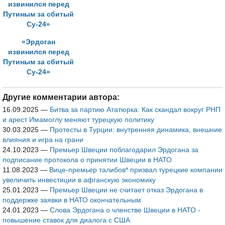
Путину
гибели пилота
Су-24
«Эрдоган
извинился перед
Путиным за сбитый
Су-24»
Другие комментарии автора:
16.09.2025
—
Битва за партию Ататюрка: Как скандал вокруг РНП
и арест Имамоглу меняют турецкую политику
30.03.2025
—
Протесты в Турции: внутренняя динамика, внешние
влияния и игра на грани
24.10.2023
—
Премьер Швеции поблагодарил Эрдогана за
подписание протокола о принятии Швеции в НАТО
11.08.2023
—
Вице-премьер талибов* призвал турецкие компании
увеличить инвестиции в афганскую экономику
25.01.2023
—
Премьер Швеции не считает отказ Эрдогана в
поддержке заявки в НАТО окончательным
24.01.2023
—
Слова Эрдогана о членстве Швеции в НАТО -
повышение ставок для диалога с США