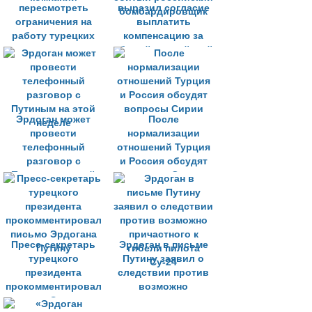
пересмотреть
выразил согласие
ограничения на
выплатить
работу турецких
компенсацию за
строительных
сбитый российский
компаний
бомбардировщик
Эрдоган может
После
провести
нормализации
телефонный
отношений Турция
разговор с
и Россия обсудят
Путиным на этой
вопросы Сирии
неделе
Пресс-секретарь
Эрдоган в письме
турецкого
Путину заявил о
президента
следствии против
прокомментировал
возможно
письмо Эрдогана
причастного к