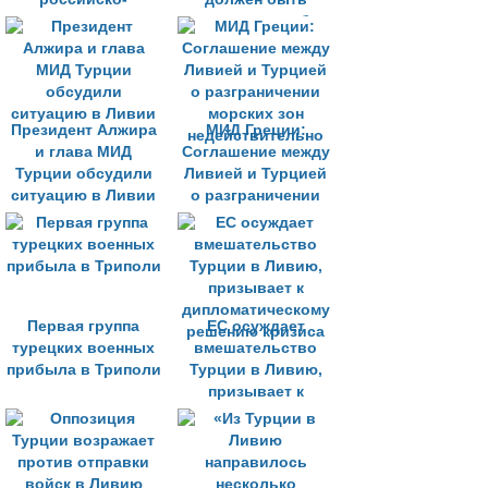
турецкое заявление
урегулирован без
внешнего
вмешательства
Президент Алжира
МИД Греции:
и глава МИД
Соглашение между
Турции обсудили
Ливией и Турцией
ситуацию в Ливии
о разграничении
морских зон
недействительно
Первая группа
ЕС осуждает
турецких военных
вмешательство
прибыла в Триполи
Турции в Ливию,
призывает к
дипломатическому
решению кризиса