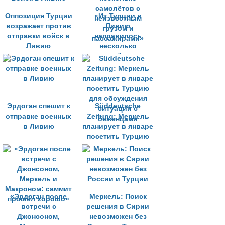
Оппозиция Турции
«Из Турции в
возражает против
Ливию
отправки войск в
направилось
Ливию
несколько
самолётов с
неизвестным
грузом и
пассажирами»
Эрдоган спешит к
Süddeutsche
отправке военных
Zeitung: Меркель
в Ливию
планирует в январе
посетить Турцию
для обсуждения
ситуации с
беженцами
«Эрдоган после
Меркель: Поиск
встречи с
решения в Сирии
Джонсоном,
невозможен без