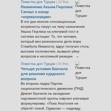
Повестка дня Турции
| 13 Фев.
Назначение Акына Гюрлека:
Сигнал о конце
«нормализации»
В эти дни многие оппозиционные
колумнисты пишут на тему назначения
Акына Гюрлека на ключевой пост в
системе юстиции. То, что человек,
который вел резонансное дело мэра
Стамбула Имамоглу, вдруг получил столь
высокие полномочия, вызвало уйму
вопросов и негативной реакции. →
Повестка дня Турции
| 04 Фев.
Четыре условия Бахчели
для решения курдского
вопроса
Во вторник лидер Партии
националистического движения (ПНД)
Девлет Бахчели на заседании
парламентской группы озвучил ключевую
формулировку: «Пока Анатолия не
обретёт покой, Оджалан — надежду,