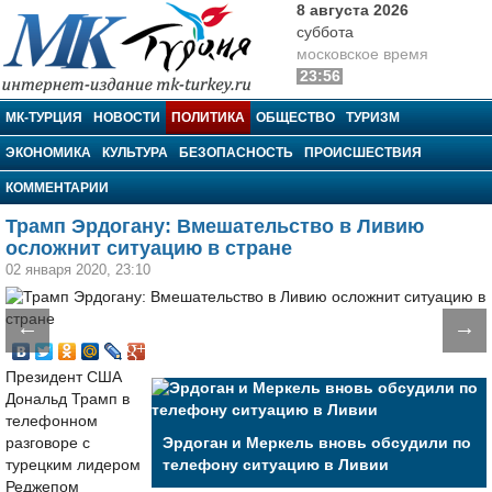
8 августа 2026
суббота
московское время
23:56
МК-Турция
МК-ТУРЦИЯ
НОВОСТИ
ПОЛИТИКА
ОБЩЕСТВО
ТУРИЗМ
ЭКОНОМИКА
КУЛЬТУРА
БЕЗОПАСНОСТЬ
ПРОИСШЕСТВИЯ
КОММЕНТАРИИ
Трамп Эрдогану: Вмешательство в Ливию
осложнит ситуацию в стране
02 января 2020, 23:10
←
→
Президент США
Дональд Трамп в
телефонном
разговоре с
Эрдоган и Меркель вновь обсудили по
турецким лидером
телефону ситуацию в Ливии
Реджепом