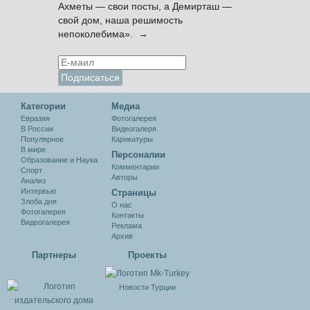
Ахметы — свои посты, а Демирташ —
свой дом, наша решимость
непоколебима». →
Категории
Медиа
Евразия
Фотогалерея
В России
Видеогалеря
Популярное
Карикатуры
В мире
Персоналии
Образование и Наука
Комментарии
Спорт
Авторы
Анализ
Интервью
Cтраницы
Злоба дня
О нас
Фотогалерея
Контакты
Видеогалерея
Реклама
Архив
Партнеры
Проекты
Новости Турции