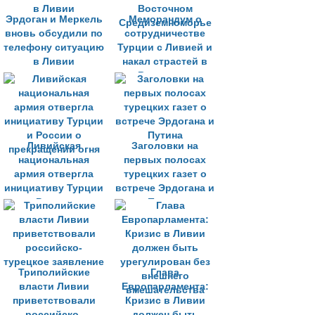
Эрдоган и Меркель
Меморандум о
вновь обсудили по
сотрудничестве
телефону ситуацию
Турции с Ливией и
в Ливии
накал страстей в
Восточном
Средиземноморье
Ливийская
Заголовки на
национальная
первых полосах
армия отвергла
турецких газет о
инициативу Турции
встрече Эрдогана и
и России о
Путина
прекращении огня
Триполийские
Глава
власти Ливии
Европарламента:
приветствовали
Кризис в Ливии
российско-
должен быть