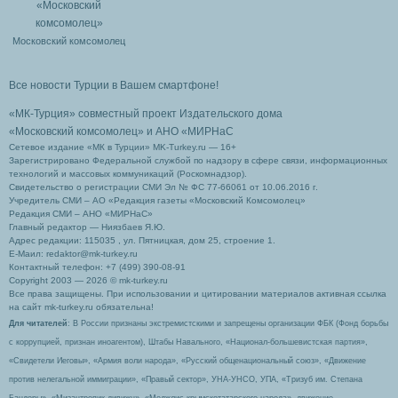
Московский комсомолец
Все новости Турции в Вашем смартфоне!
«МК-Турция» совместный проект Издательского дома
«Московский комсомолец»
и АНО «МИРНаС
Сетевое издание «МК в Турции» MK-Turkey.ru — 16+
Зарегистрировано Федеральной службой по надзору в сфере связи, информационных
технологий и массовых коммуникаций (Роскомнадзор).
Свидетельство о регистрации СМИ Эл № ФС 77-66061 от 10.06.2016 г.
Учредитель СМИ – АО «Редакция газеты «Московский Комсомолец»
Редакция СМИ – АНО «МИРНаС»
Главный редактор — Ниязбаев Я.Ю.
Адрес редакции: 115035 , ул. Пятницкая, дом 25, строение 1.
Е-Маил: redaktor@mk-turkey.ru
Контактный телефон: +7 (499) 390-08-91
Copyright 2003 — 2026 © mk-turkey.ru
Все права защищены. При использовании и цитировании материалов активная ссылка
на сайт mk-turkey.ru обязательна!
Для читателей
: В России признаны экстремистскими и запрещены организации ФБК (Фонд борьбы
с коррупцией, признан иноагентом), Штабы Навального, «Национал-большевистская партия»,
«Свидетели Иеговы», «Армия воли народа», «Русский общенациональный союз», «Движение
против нелегальной иммиграции», «Правый сектор», УНА-УНСО, УПА, «Тризуб им. Степана