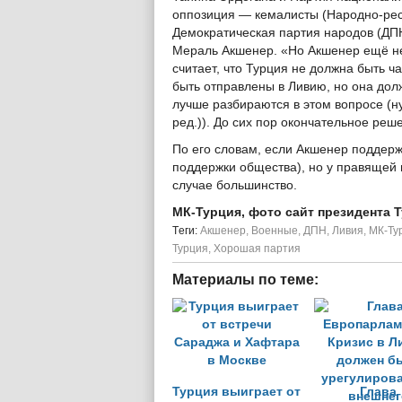
оппозиция — кемалисты (Народно-рес
Демократическая партия народов (ДПН
Мераль Акшенер. «Но Акшенер ещё не
считает, что Турция не должна быть 
быть отправлены в Ливию, но она долж
лучше разбираются в этом вопросе (ну
ред.)). До сих пор окончательное реш
По его словам, если Акшенер поддержи
поддержки общества), но у правящей
случае большинство.
МК-Турция, фото сайт президента 
Tеги:
Акшенер
,
Военные
,
ДПН
,
Ливия
,
МК-Ту
Турция
,
Хорошая партия
Материалы по теме:
Турция выиграет от
Глава