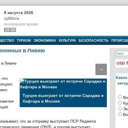
8 августа 2026
суббота
московское время
15:52
ЩЕСТВО
ТУРИЗМ
ЭКОНОМИКА
КУЛЬТУРА
БЕЗОПАСНОСТЬ
ПРОИСШ
 военных в Ливию
USD
7
→
Какое
 что
сего
урецких
авно
Турция выиграет от встречи Сараджа и
Вн
азвития
Хафтара в Москве
Ку
юция
Эк
.
Вн
указывает, что за отправку выступает ПСР Реджепа
тического движения (ПНД), а против выступает