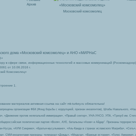
Архив
Московский комсомолец
ьского дома
«Московский комсомолец»
и АНО «МИРНаС
6+
ру в сфере связи, информационных технологий и массовых коммуникаций (Роскомнадзор)
061 от 10.06.2016 г.
ский Комсомолец»
строение 1.
вании материалов активная ссылка на сайт mk-turkey.ru обязательна!
запрещены организации ФБК (Фонд борьбы с коррупцией, признан иноагентом), Штабы Навального, «На
з», «Движение против нелегальной иммиграции», «Правый сектор», УНА-УНСО, УПА, «Тризуб им. Сте
 общероссийская политическая партия «Воля», АУЕ, батальоны «Азов» и Айдар″. Признаны террорист
-ан-Нусра, «АУМ Синрике», «Братья-мусульмане», «Аль-Каида в странах исламского Магриба», «Сеть»
а». СМИ-иноагентами признаны: телеканал «Дождь», «Медуза», «Важные истории», «Голос Америки», 