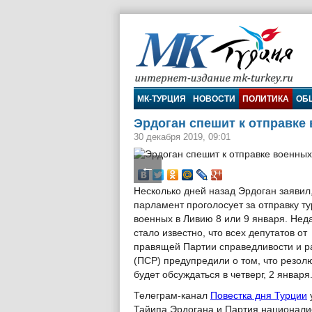
МК-Турция
МК-ТУРЦИЯ
НОВОСТИ
ПОЛИТИКА
ОБ
Эрдоган спешит к отправке
30 декабря 2019, 09:01
←
Несколько дней назад Эрдоган заявил,
парламент проголосует за отправку т
военных в Ливию 8 или 9 января. Нед
стало известно, что всех депутатов от
правящей Партии справедливости и р
(ПСР) предупредили о том, что резол
будет обсуждаться в четверг, 2 января
Телеграм-канал
Повестка дня Турции
Тайипа Эрдогана и Партия националис