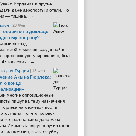
увейт, Иордания и другие.
дали даже аэропорты и отели. Но
ции — тишина. →
Акйол
| 23 Фев.
 говорится в докладе
рдскому вопросу?
стный доклад
ентской комиссии, созданной в
х «процесса урегулирования», был
т 47 голосами. →
тка дня Турции
| 13 Фев.
чение Акына Гюрлека:
л о конце
ализации»
 дни многие оппозиционные
нисты пишут на тему назначения
Гюрлека на ключевой пост в
е юстиции. То, что человек,
ый вел резонансное дело мэра
ла Имамоглу, вдруг получил столь
ие полномочия, вызвало уйму