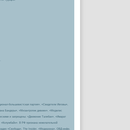
.
ционал-большевистская партия», «Свидетели Иеговы»,
пана Бандеры», «Мизантропик дивижн», «Меджлис
ическими и запрещены: «Движение Талибан», «Имарат
, «Колумбайн». В РФ признана нежелательной
радио «Свобода», The Insider, «Медиазона», ОВД-инфо.