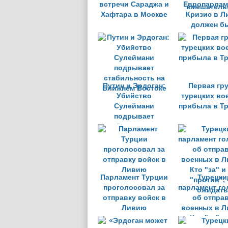
встречи Сараджа и
Европарлам
Хафтара в Москве
Кризис в Л
должен б
урегулирова
внешнег
вмешатель
Путин и Эрдоган:
Первая гр
Убийство
турецких во
Сулеймани
прибыла в Т
подрывает
стабильность на
Ближнем Востоке
Парламент Турции
Турецки
проголосовал за
парламент го
отправку войск в
об отпра
Ливию
военных в Л
Кто "за" и