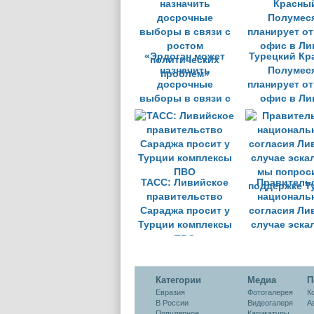
"против", 
ожидать
«Эрдоган может
Турецкий Кр
назначить
Полумес
досрочные
планирует о
выборы в связи с
офис в Ли
ростом
политических
проблем»
ТАСС: Ливийское
Правитель
правительство
националь
Сараджа просит у
согласия Ли
Турции комплексы
случае эска
ПВО
мы попрос
поддержке Т
Категории
Медиа
П
Евразия
Фотогалерея
К
В России
Видеогалеря
А
Популярное
Карикатуры