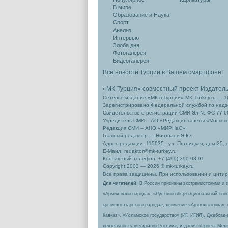
В мире
Образование и Наука
Спорт
Анализ
Интервью
Злоба дня
Фотогалерея
Видеогалерея
Все новости Турции в Вашем смартфоне!
«МК-Турция» совместный проект Издател
Сетевое издание «МК в Турции» MK-Turkey.ru — 1
Зарегистрировано Федеральной службой по надзо
Свидетельство о регистрации СМИ Эл № ФС 77-66
Учредитель СМИ – АО «Редакция газеты «Москов
Редакция СМИ – АНО «МИРНаС»
Главный редактор — Ниязбаев Я.Ю.
Адрес редакции: 115035 , ул. Пятницкая, дом 25, 
Е-Маил: redaktor@mk-turkey.ru
Контактный телефон: +7 (499) 390-08-91
Copyright 2003 — 2026 © mk-turkey.ru
Все права защищены. При использовании и цитиро
Для читателей
: В России признаны экстремистскими и 
«Армия воли народа», «Русский общенациональный сою
крымскотатарского народа», движение «Артподготовка»,
Кавказ», «Исламское государство» (ИГ, ИГИЛ), Джебхад
деятельность «Открытой России», издания «Проект Меди