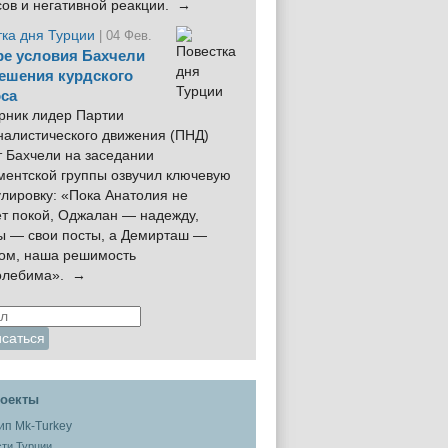
сов и негативной реакции. →
тка дня Турции
| 04 Фев.
е условия Бахчели
ешения курдского
са
рник лидер Партии
налистического движения (ПНД)
 Бахчели на заседании
ментской группы озвучил ключевую
лировку: «Пока Анатолия не
ёт покой, Оджалан — надежду,
ы — свои посты, а Демирташ —
дом, наша решимость
олебима». →
оекты
ти Турции