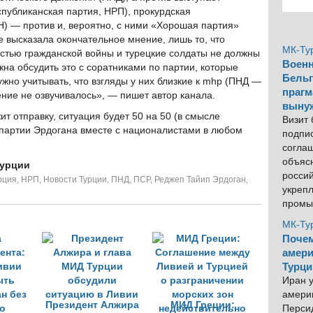
публиканская партия, НРП), прокурдская
) — против и, вероятно, с ними «Хорошая партия»
 высказала окончательное мнение, лишь то, что
МК-Ту
частью гражданской войны и турецкие солдаты не должны
Военн
на обсудить это с соратниками по партии, которые
Бельг
жно учитывать, что взгляды у них близкие к mhp (ПНД —
прагм
ение не озвучивалось», — пишет автор канала.
выну
т отправку, ситуация будет 50 на 50 (в смысле
Визит
 партии Эрдогана вместе с националистами в любом
подпи
согла
объяс
Турции
росси
рция
,
НРП
,
Новости Турции
,
ПНД
,
ПСР
,
Реджеп Тайип Эрдоган
,
укреп
промы
МК-Ту
Почем
амери
Турци
Иран у
америк
Президент Алжира
МИД Греции:
Персид