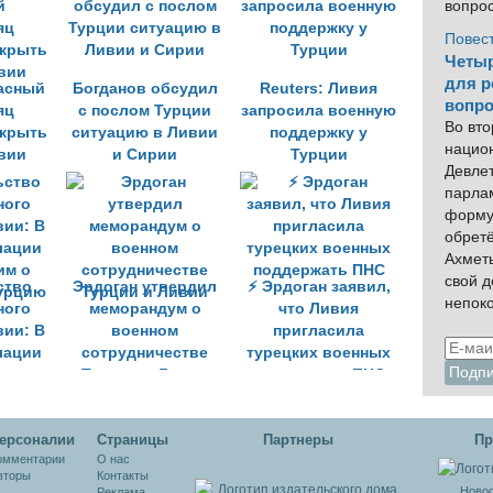
что
вопро
?
Повес
Четыр
для р
асный
Богданов обсудил
Reuters: Ливия
вопро
яц
с послом Турции
запросила военную
Во вто
ткрыть
ситуацию в Ливии
поддержку у
нацио
вии
и Сирии
Турции
Девлет
парла
форму
обрет
Ахмет
свой 
ство
Эрдоган утвердил
⚡ Эрдоган заявил,
непок
ного
меморандум о
что Ливия
вии: В
военном
пригласила
лации
сотрудничестве
турецких военных
им о
Турции и Ливии
поддержать ПНС
урцию
ерсоналии
Cтраницы
Партнеры
Пр
омментарии
О нас
вторы
Контакты
Новос
Реклама