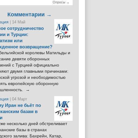
Опросы →
Комментарии →
рция
| 14 Май
ое сотрудничество
ии и Турции:
атизм или
жденное возвращение?
 бельгийской королевы Матильды и
сание девяти оборонных
шений с Турцией официально
няют двумя главными причинами:
йской угрозой и необходимостью
лять европейскую оборонную
шленность. →
рция
| 04 Март
у Иран не бьёт по
канским базам в
и
же несколько дней обстреливает
анские базы в странах
ского залива: Бахрейн, Катар,