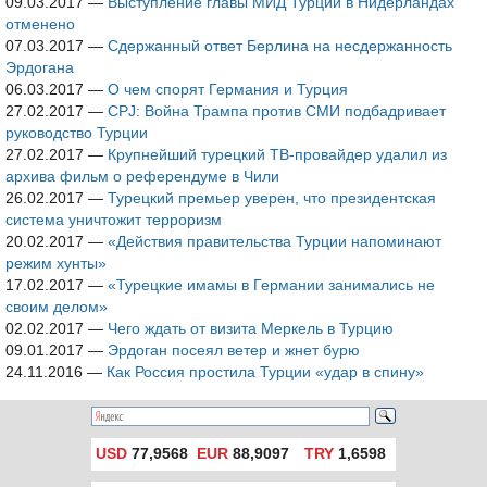
09.03.2017
—
Выступление главы МИД Турции в Нидерландах
отменено
07.03.2017
—
Сдержанный ответ Берлина на несдержанность
Эрдогана
06.03.2017
—
О чем спорят Германия и Турция
27.02.2017
—
CPJ: Война Трампа против СМИ подбадривает
руководство Турции
27.02.2017
—
Крупнейший турецкий ТВ-провайдер удалил из
архива фильм о референдуме в Чили
26.02.2017
—
Турецкий премьер уверен, что президентская
система уничтожит терроризм
20.02.2017
—
«Действия правительства Турции напоминают
режим хунты»
17.02.2017
—
«Турецкие имамы в Германии занимались не
своим делом»
02.02.2017
—
Чего ждать от визита Меркель в Турцию
09.01.2017
—
Эрдоган посеял ветер и жнет бурю
24.11.2016
—
Как Россия простила Турции «удар в спину»
USD
77,9568
EUR
88,9097
TRY
1,6598