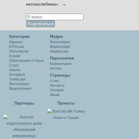
непоколебима». →
Категории
Медиа
Евразия
Фотогалерея
В России
Видеогалеря
Популярное
Карикатуры
В мире
Персоналии
Образование и Наука
Комментарии
Спорт
Авторы
Анализ
Интервью
Cтраницы
Злоба дня
О нас
Фотогалерея
Контакты
Видеогалерея
Реклама
Архив
Партнеры
Проекты
Новости Турции