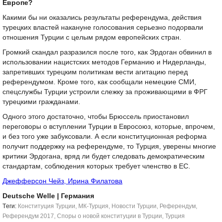
Европе?
Какими бы ни оказались результаты референдума, действия
турецких властей накануне голосования серьезно подорвали
отношения Турции с целым рядом европейских стран.
Громкий скандал разразился после того, как Эрдоган обвинил в
использовании нацистских методов Германию и Нидерланды,
запретивших турецким политикам вести агитацию перед
референдумом. Кроме того, как сообщали немецкие СМИ,
спецслужбы Турции устроили слежку за проживающими в ФРГ
турецкими гражданами.
Одного этого достаточно, чтобы Брюссель приостановил
переговоры о вступлении Турции в Евросоюз, которые, впрочем,
и без того уже забуксовали. А если конституционная реформа
получит поддержку на референдуме, то Турция, уверены многие
критики Эрдогана, вряд ли будет следовать демократическим
стандартам, соблюдения которых требует членство в ЕС.
Джефферсон Чейз, Ирина Филатова
Deutsche Welle
| Германия
Tеги:
Конституция Турции
,
МК-Турция
,
Новости Турции
,
Референдум
,
Референдум 2017
,
Споры о новой конституции в Турции
,
Турция