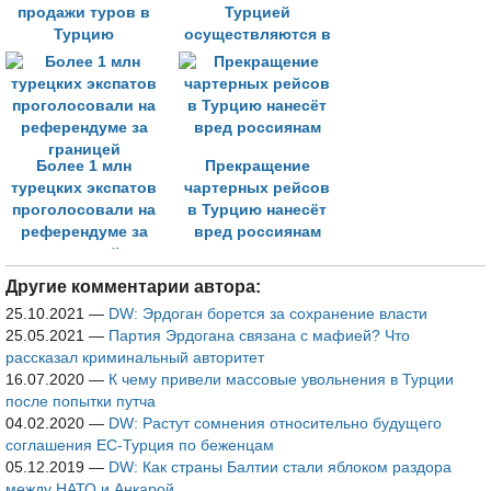
продажи туров в
Турцией
Турцию
осуществляются в
прежнем режиме
Более 1 млн
Прекращение
турецких экспатов
чартерных рейсов
проголосовали на
в Турцию нанесёт
референдуме за
вред россиянам
границей
Другие комментарии автора:
25.10.2021
—
DW: Эрдоган борется за сохранение власти
25.05.2021
—
Партия Эрдогана связана с мафией? Что
рассказал криминальный авторитет
16.07.2020
—
К чему привели массовые увольнения в Турции
после попытки путча
04.02.2020
—
DW: Растут сомнения относительно будущего
соглашения ЕС-Турция по беженцам
05.12.2019
—
DW: Как страны Балтии стали яблоком раздора
между НАТО и Анкарой