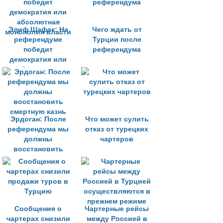
Элиф Шафак: На
Чего ждать от
референдуме
Турции после
победит
референдума
демократия или
абсолютная
монополия власти
Эрдоган: После
Что может сулить
референдума мы
отказ от турецких
должны
чартеров
восстановить
смертную казнь
Сообщения о
Чартерные рейсы
чартерах снизили
между Россией в