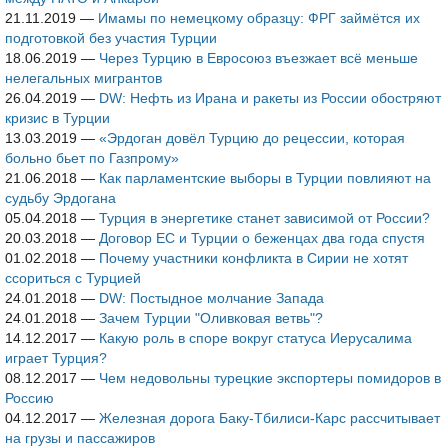
21.11.2019
—
Имамы по немецкому образцу: ФРГ займётся их
подготовкой без участия Турции
18.06.2019
—
Через Турцию в Евросоюз въезжает всё меньше
нелегальных мигрантов
26.04.2019
—
DW: Нефть из Ирана и ракеты из России обостряют
кризис в Турции
13.03.2019
—
«Эрдоган довёл Турцию до рецессии, которая
больно бьет по Газпрому»
21.06.2018
—
Как парламентские выборы в Турции повлияют на
судьбу Эрдогана
05.04.2018
—
Турция в энергетике станет зависимой от России?
20.03.2018
—
Договор ЕС и Турции о беженцах два года спустя
01.02.2018
—
Почему участники конфликта в Сирии не хотят
ссориться с Турцией
24.01.2018
—
DW: Постыдное молчание Запада
24.01.2018
—
Зачем Турции "Оливковая ветвь"?
14.12.2017
—
Какую роль в споре вокруг статуса Иерусалима
играет Турция?
08.12.2017
—
Чем недовольны турецкие экспортеры помидоров в
Россию
04.12.2017
—
Железная дорога Баку-Тбилиси-Карс рассчитывает
на грузы и пассажиров