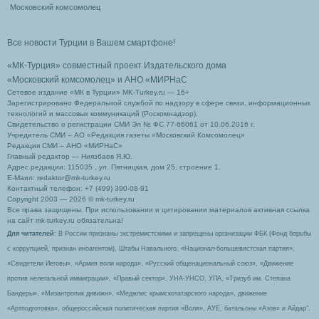
Московский комсомолец
Все новости Турции в Вашем смартфоне!
«МК-Турция» совместный проект Издательского дома
«Московский комсомолец»
и АНО «МИРНаС
Сетевое издание «МК в Турции» MK-Turkey.ru — 16+
Зарегистрировано Федеральной службой по надзору в сфере связи, информационных
технологий и массовых коммуникаций (Роскомнадзор).
Свидетельство о регистрации СМИ Эл № ФС 77-66061 от 10.06.2016 г.
Учредитель СМИ – АО «Редакция газеты «Московский Комсомолец»
Редакция СМИ – АНО «МИРНаС»
Главный редактор — Ниязбаев Я.Ю.
Адрес редакции: 115035 , ул. Пятницкая, дом 25, строение 1.
Е-Маил: redaktor@mk-turkey.ru
Контактный телефон: +7 (499) 390-08-91
Copyright 2003 — 2026 © mk-turkey.ru
Все права защищены. При использовании и цитировании материалов активная ссылка
на сайт mk-turkey.ru обязательна!
Для читателей
: В России признаны экстремистскими и запрещены организации ФБК (Фонд борьбы
с коррупцией, признан иноагентом), Штабы Навального, «Национал-большевистская партия»,
«Свидетели Иеговы», «Армия воли народа», «Русский общенациональный союз», «Движение
против нелегальной иммиграции», «Правый сектор», УНА-УНСО, УПА, «Тризуб им. Степана
Бандеры», «Мизантропик дивижн», «Меджлис крымскотатарского народа», движение
«Артподготовка», общероссийская политическая партия «Воля», АУЕ, батальоны «Азов» и Айдар″.