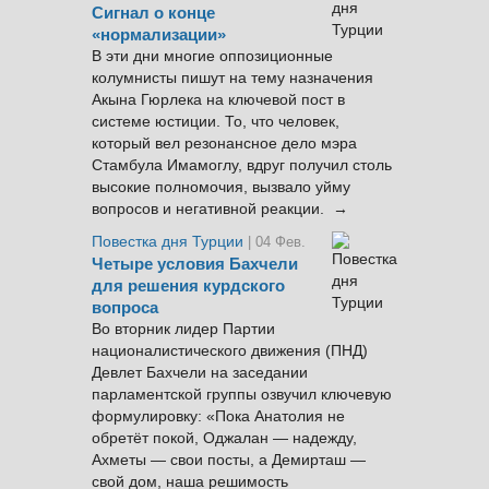
Сигнал о конце
«нормализации»
В эти дни многие оппозиционные
колумнисты пишут на тему назначения
Акына Гюрлека на ключевой пост в
системе юстиции. То, что человек,
который вел резонансное дело мэра
Стамбула Имамоглу, вдруг получил столь
высокие полномочия, вызвало уйму
вопросов и негативной реакции. →
Повестка дня Турции
| 04 Фев.
Четыре условия Бахчели
для решения курдского
вопроса
Во вторник лидер Партии
националистического движения (ПНД)
Девлет Бахчели на заседании
парламентской группы озвучил ключевую
формулировку: «Пока Анатолия не
обретёт покой, Оджалан — надежду,
Ахметы — свои посты, а Демирташ —
свой дом, наша решимость