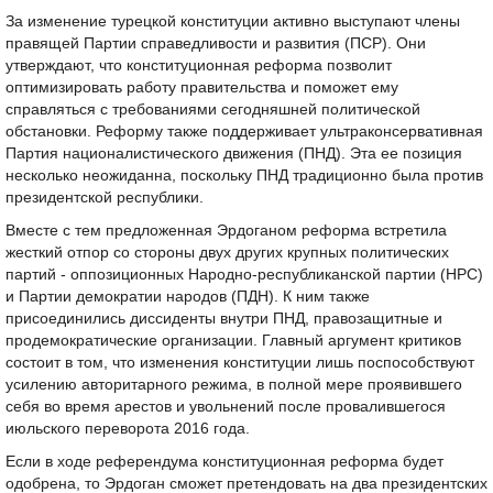
За изменение турецкой конституции активно выступают члены
правящей Партии справедливости и развития (ПСР). Они
утверждают, что конституционная реформа позволит
оптимизировать работу правительства и поможет ему
справляться с требованиями сегодняшней политической
обстановки. Реформу также поддерживает ультраконсервативная
Партия националистического движения (ПНД). Эта ее позиция
несколько неожиданна, поскольку ПНД традиционно была против
президентской республики.
Вместе с тем предложенная Эрдоганом реформа встретила
жесткий отпор со стороны двух других крупных политических
партий - оппозиционных Народно-республиканской партии (НРС)
и Партии демократии народов (ПДН). К ним также
присоединились диссиденты внутри ПНД, правозащитные и
продемократические организации. Главный аргумент критиков
состоит в том, что изменения конституции лишь поспособствуют
усилению авторитарного режима, в полной мере проявившего
себя во время арестов и увольнений после провалившегося
июльского переворота 2016 года.
Если в ходе референдума конституционная реформа будет
одобрена, то Эрдоган сможет претендовать на два президентских