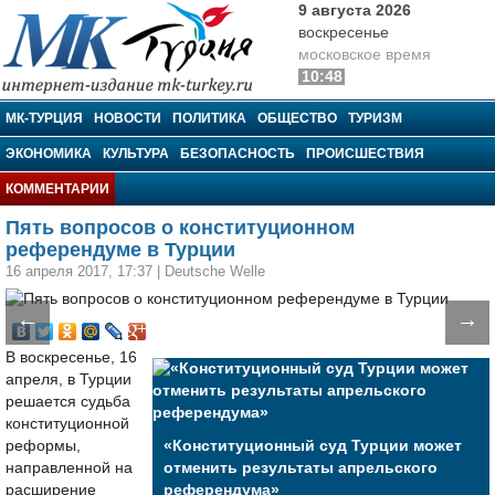
9 августа 2026
воскресенье
московское время
10:48
МК-Турция
МК-ТУРЦИЯ
НОВОСТИ
ПОЛИТИКА
ОБЩЕСТВО
ТУРИЗМ
ЭКОНОМИКА
КУЛЬТУРА
БЕЗОПАСНОСТЬ
ПРОИСШЕСТВИЯ
КОММЕНТАРИИ
Пять вопросов о конституционном
референдуме в Турции
16 апреля 2017, 17:37
|
Deutsche Welle
←
→
В воскресенье, 16
апреля, в Турции
решается судьба
конституционной
реформы,
«Конституционный суд Турции может
направленной на
отменить результаты апрельского
расширение
референдума»