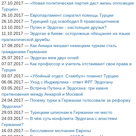
27.10.2017
—
«Новая политическая партия даст жизнь оппозиции
Турции»
26.10.2017
—
Европарламент сократил помощь Турции
26.10.2017
—
Турецкий суд освободил 8 правозащитников
13.10.2017
—
Путин и Эрдоган - настоящие друзья?
11.10.2017
—
Эрдоган в Киеве: осторожные обещания на языке
прагматической дружбы
17.08.2017
—
Как Анкара мешает немецким туркам стать
гражданами Германии
25.07.2017
—
Эрдоган меж двух огней
07.07.2017
—
Как профессор и учитель отстаивают свои права в
Турции
03.07.2017
—
«Убойный отдел. Стамбул» покинет Турцию
06.06.2017
—
Уход с Инджирлика - ответ ФРГ Эрдогану
03.05.2017
—
Встреча Путина и Эрдогана: три камня
преткновения между Анкарой и Москвой
24.04.2017
—
Почему турки в Германии голосовали за реформу
Эрдогана?
29.03.2017
—
Турецким шпионам в Германии не место
24.03.2017
—
В чём суть конфликта Эрдогана с властями
Германии?
16.03.2017
—
Бесславное молчание Европы