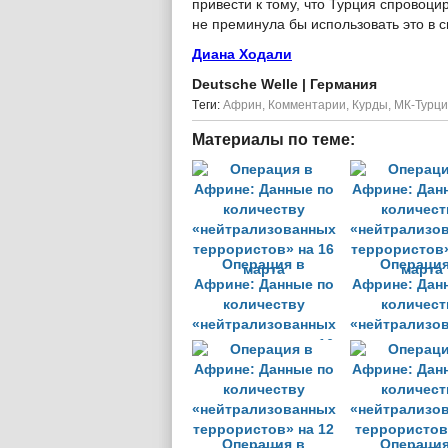
привести к тому, что Турция спровоц
не преминула бы использовать это в с
Диана Ходали
Deutsche Welle
| Германия
Tеги:
Африн
,
Комментарии
,
Курды
,
МК-Турц
Материалы по теме:
Операция в
Операция
Африне: Данные по
Африне: Дан
количеству
количест
«нейтрализованных
«нейтрализо
террористов» на 16
террористов»
марта
марта
Операция в
Операция