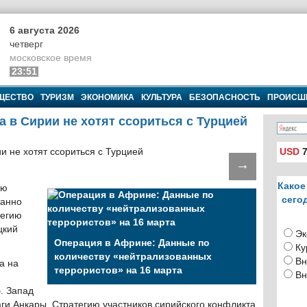
6 августа 2026
четверг
московское время
23:51
ЩЕСТВО
ТУРИЗМ
ЭКОНОМИКА
КУЛЬТУРА
БЕЗОПАСНОСТЬ
ПРОИСШ
 в Сирии не хотят ссориться с Турцией
USD
7
→
Какое
ию
сего
жанно
тегию
цкий
Эк
Операция в Африне: Данные по
Ку
количеству «нейтрализованных
Вн
а на
террористов» на 16 марта
Вн
. Запад
аги Анкары. Стратегию участников сирийского конфликта