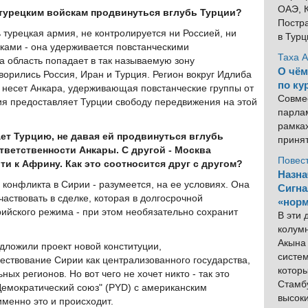
ОАЭ, К
турецким войскам продвинуться вглубь Турции?
Постра
 турецкая армия, не контролируется ни Россией, ни
в Тур
ками - она удерживается повстанческими
Таха 
а область попадает в так называемую зону
О чём
ворились Россия, Иран и Турция. Регион вокруг Идлиба
по ку
ую несет Анкара, удерживающая повстанческие группы от
Совме
ия предоставляет Турции свободу передвижения на этой
парлам
рамка
ет Турцию, не давая ей продвинуться вглубь
приня
ответственности Анкары. С другой - Москва
Повес
и к Африну. Как это соотносится друг с другом?
Назна
 конфликта в Сирии - разумеется, на ее условиях. Она
Сигна
частвовать в сделке, которая в долгосрочной
«норм
ийского режима - при этом необязательно сохранит
В эти
колум
Акына 
дложили проект новой конституции,
систем
твование Сирии как централизованного государства,
котор
ых регионов. Но вот чего не хочет никто - так это
Стамбу
Демократический союз" (PYD) с американским
высок
именно это и происходит.