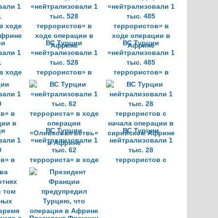
Африне
Африне
Африне
ии
ВС Турции
ВС Турции
вали 1
«нейтрализовали 1
«нейтрализовали 1
1
тыс. 528
тыс. 485
в ходе
террористов» в
террористов» в
Африне
ходе операции в
ходе операции в
Африне
Африне
ии
ВС Турции
ВС Турции
вали 1
«нейтрализовали 1
нейтрализовали 1
9
тыс. 62
тыс. 28
в» в
террориста» в ходе
террористов с
ции в
операции
начала операции в
е
«Оливковая ветвь»
сирийском Африне
в Африне