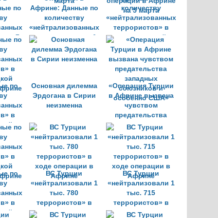
ные по
Африне: Данные по
количеству
ву
количеству
«нейтрализованных
ванных
«нейтрализованных
террористов» в
» на 7
террористов» на 6
ходе турецкой
марта
операции в Африне
на 5 марта
ые по
Основная дилемма
«Операция Турции
ву
Эрдогана в Сирии
в Африне вызвана
ванных
неизменна
чувством
в» в
предательства
цкой
западных
Африне
союзников и
особенно США»
ые по
ВС Турции
ВС Турции
ву
«нейтрализовали 1
«нейтрализовали 1
ванных
тыс. 780
тыс. 715
в» в
террористов» в
террористов» в
цкой
ходе операции в
ходе операции в