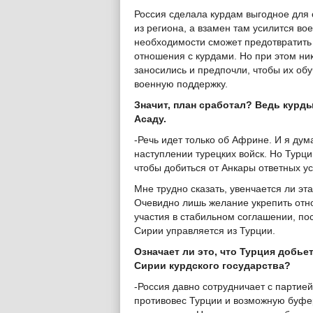
Россия сделала курдам выгодное для 
из региона, а взамен там усилится во
необходимости сможет предотвратить 
отношения с курдами. Но при этом ни
заносились и предпочли, чтобы их об
военную поддержку.
Значит, план сработал? Ведь курд
Асаду.
-Речь идет только об Африне. И я дум
наступлении турецких войск. Но Турц
чтобы добиться от Анкары ответных ус
Мне трудно сказать, увенчается ли эта
Очевидно лишь желание укрепить отно
участия в стабильном соглашении, пос
Сирии управляется из Турции.
Означает ли это, что Турция добье
Сирии курдского государства?
-Россия давно сотрудничает с партией
противовес Турции и возможную буфе