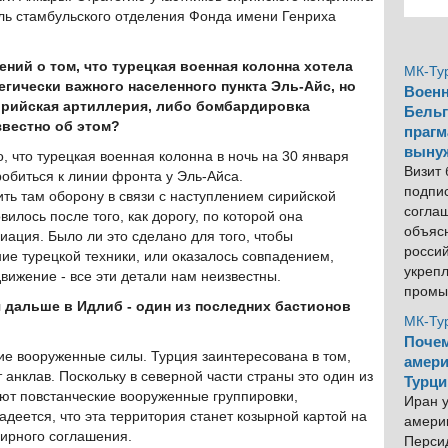
ль стамбульского отделения Фонда имени Генриха
ний о том, что турецкая военная колонна хотела
МК-Ту
гически важного населенного пункта Эль-Айс, но
Военн
рийская артиллерия, либо бомбардировка
Бельг
звестно об этом?
прагм
выну
, что турецкая военная колонна в ночь на 30 января
Визит
обиться к линии фронта у Эль-Айса.
подпи
ить там оборону в связи с наступлением сирийской
согла
илось после того, как дорогу, по которой она
объяс
иация. Было ли это сделано для того, чтобы
росси
е турецкой техники, или оказалось совпадением,
укреп
ижение - все эти детали нам неизвестны.
промы
 дальше в Идлиб - один из последних бастионов
МК-Ту
Почем
ие вооруженные силы. Турция заинтересована в том,
амери
 анклав. Поскольку в северной части страны это один из
Турци
ют повстанческие вооруженные группировки,
Иран у
деется, что эта территория станет козырной картой на
америк
мирного соглашения.
Персид