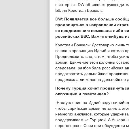
в интервью DW объясняет руководите
Бёлля Кристиан Бракель.
DW:
Появляется все больше сообще
продвинуться в направлении страте
ее продвижению помешала либо си
российских ВВС. Вам что-нибудь и
Кристиан Бракель: Достоверно лишь то
вошла в провинцию Идлиб и хотела пр
Предположительно, с тем, чтобы усил
армии. Движение этой колонны останов
следовала, разбомбила российская ав
предотвратить дальнейшее продвижени
продолжила ли колонна дальнейшее дв
Почему Турция хочет продвинуться
оппозиции и повстанцев?
-Наступление на Идлиб ведут сирийск
чтобы сирийская армия не заняла этот
немногих анклавов, которые удержива
поддерживаемые Турцией. А Анкара на
переговорах в Сочи при обсуждении 