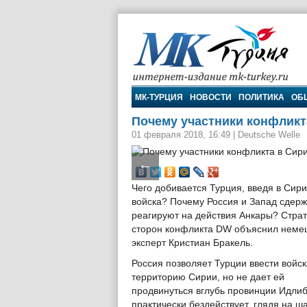
МК-Турция
МК-ТУРЦИЯ
НОВОСТИ
ПОЛИТИКА
ОБ
Почему участники конфликта
01 февраля 2018, 16:49
|
Deutsche Welle
←
Чего добивается Турция, введя в Сир
войска? Почему Россия и Запад сдер
реагируют на действия Анкары? Стра
сторон конфликта DW объяснил неме
эксперт Кристиан Бракель.
Россия позволяет Турции ввести войск
территорию Сирии, но не дает ей
продвинуться вглубь провинции Идлиб
практически бездействует, глядя на ш