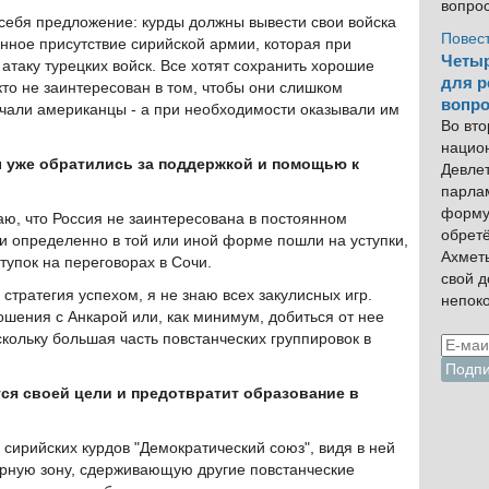
вопро
себя предложение: курды должны вывести свои войска
Повес
енное присутствие сирийской армии, которая при
Четыр
атаку турецких войск. Все хотят сохранить хорошие
для р
кто не заинтересован в том, чтобы они слишком
вопро
учали американцы - а при необходимости оказывали им
Во вто
нацио
ы уже обратились за поддержкой и помощью к
Девлет
парла
форму
аю, что Россия не заинтересована в постоянном
обрет
ии определенно в той или иной форме пошли на уступки,
Ахмет
тупок на переговорах в Сочи.
свой 
 стратегия успехом, я не знаю всех закулисных игр.
непок
шения с Анкарой или, как минимум, добиться от нее
кольку большая часть повстанческих группировок в
тся своей цели и предотвратит образование в
 сирийских курдов "Демократический союз", видя в ней
рную зону, сдерживающую другие повстанческие