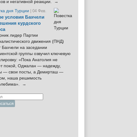
сов и негативной реакции. →
тка дня Турции
| 04 Фев.
е условия Бахчели
ешения курдского
са
рник лидер Партии
налистического движения (ПНД)
 Бахчели на заседании
ментской группы озвучил ключевую
лировку: «Пока Анатолия не
ёт покой, Оджалан — надежду,
ы — свои посты, а Демирташ —
дом, наша решимость
олебима». →