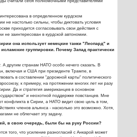
курды считали себя полномочными представителями
аинтересована в определенном курдском
ии не настолько сильны, чтобы диктовать условия
оскве приходится согласовывать свои действия с
и не заинтересован в курдской автономии.
Сирии она использует немецкие танки "Леопард" и
 исламские группировки. Почему Запад практически
 А другим странам НАТО особо нечего сказать. В
н, включая и США при президенте Трампе, в
твовать в составлении "дорожной карты" политического
росоюзу, к примеру, на протяжении многих лет ни разу
Сирии. Да и стратегия американцев в основном
осударством" и неохотной поддержке повстанцев. Мне
от конфликта в Сирии, а НАТО видит свою цель в том,
йствиях членов альянса - насколько это возможно. Хотя,
гами не облегчает эту задачу.
ей, в свою очередь, были бы на руку России?
тся того, что усиление разногласий с Анкарой может