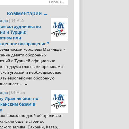
Опросы →
Комментарии →
рция
| 14 Май
ое сотрудничество
ии и Турции:
атизм или
жденное возвращение?
 бельгийской королевы Матильды и
сание девяти оборонных
шений с Турцией официально
няют двумя главными причинами:
йской угрозой и необходимостью
лять европейскую оборонную
шленность. →
рция
| 04 Март
у Иран не бьёт по
канским базам в
и
же несколько дней обстреливает
анские базы в странах
ского залива: Бахрейн, Катар,