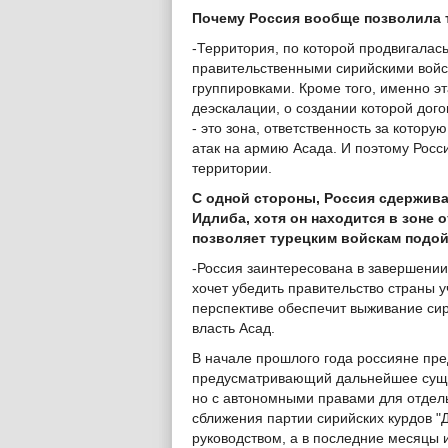
Почему Россия вообще позволила 
-Территория, по которой продвигалась
правительственными сирийскими войс
группировками. Кроме того, именно эт
деэскалации, о создании которой дого
- это зона, ответственность за котор
атак на армию Асада. И поэтому Росс
территории.
С одной стороны, Россия сдержива
Идлиба, хотя он находится в зоне 
позволяет турецким войскам подойт
-Россия заинтересована в завершении
хочет убедить правительство страны у
перспективе обеспечит выживание сир
власть Асад.
В начале прошлого года россияне пре
предусматривающий дальнейшее сущес
но с автономными правами для отдельн
сближения партии сирийских курдов "
руководством, а в последние месяцы 