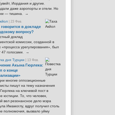
увейт, Иордания и другие.
дали даже аэропорты и отели. Но
ции — тишина. →
Акйол
| 23 Фев.
 говорится в докладе
рдскому вопросу?
стный доклад
ентской комиссии, созданной в
х «процесса урегулирования», был
т 47 голосами. →
тка дня Турции
| 13 Фев.
чение Акына Гюрлека:
л о конце
ализации»
 дни многие оппозиционные
нисты пишут на тему назначения
Гюрлека на ключевой пост в
е юстиции. То, что человек,
ый вел резонансное дело мэра
ла Имамоглу, вдруг получил столь
ие полномочия, вызвало уйму