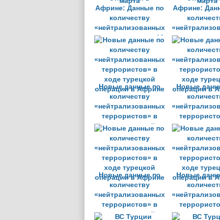
Африне: Данные по
Африне: Дан
количеству
количест
«нейтрализованных
«нейтрализо
террористов» на 12
террористов
марта
марта
Новые данные по
Новые данн
количеству
количест
«нейтрализованных
«нейтрализо
террористов» в
террористо
ходе турецкой
ходе туре
операции в Африне
операции в 
Новые данные по
Новые данн
количеству
количест
«нейтрализованных
«нейтрализо
террористов» в
террористо
ходе турецкой
ходе туре