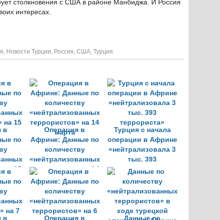
ирует столкновения с США в районе Манбиджа. И Россия
воих интересах.
ия
,
Новости Турции
,
Россия
,
США
,
Турция
 в
Операция в
Турция с начала
ные по
Африне: Данные по
операции в Африне
ву
количеству
«нейтрализовала 3
ванных
«нейтрализованных
тыс. 393
 на 15
террористов» на 14
террориста»
марта
 в
Операция в
Данные по