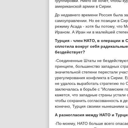
группировки. Никто не хочет, чтобы 
американской армии в Сирии.
До недавнего времени Россия была з
самоуправлении. Но ее позиции в Сир
режиму Асада - хотя бы потому, что М
Ираном. А Иран ни в малейшей степен
Турция - член НАТО, в операции в 
сплотила вокруг себя радикальные
бездействует?
-Соединенные Штаты не бездействуют.
принципе, большинство западных стра
значительной степени перестали учас
урегулирования конфликта в Сирии. Ев
не удалось выработать стратегию по 
заключалась в борьбе с "Исламским г
кажется, что западные страны устали 
чтобы сохранить согласованность в де
конечно, Турция своими нынешними ша
А разногласия между НАТО и Турци
-По-моему, НАТО больше всего опасае