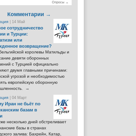
Опросы →
Комментарии →
рция
| 14 Май
ое сотрудничество
ии и Турции:
атизм или
жденное возвращение?
 бельгийской королевы Матильды и
сание девяти оборонных
шений с Турцией официально
няют двумя главными причинами:
йской угрозой и необходимостью
лять европейскую оборонную
шленность. →
рция
| 04 Март
у Иран не бьёт по
канским базам в
и
же несколько дней обстреливает
анские базы в странах
ского залива: Бахрейн, Катар,