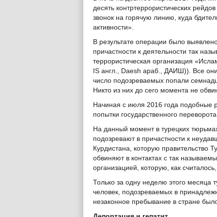
десять контртеррористических рейдо
звонок на горячую линию, куда бдит
активности».
В результате операции было выявлено
причастности к деятельности так наз
террористическая организация «Ислам
IS англ., Daesh араб., ДАИШ)). Все он
число подозреваемых попали семнадц
Никто из них до сего момента не обви
Начиная с июля 2016 года подобные р
попытки государственного переворота
На данный момент в турецких тюрьмах
подозревают в причастности к неудав
Курдистана, которую правительство Т
обвиняют в контактах с так называем
организацией, которую, как считалось
Только за одну неделю этого месяца 
человек, подозреваемых в принадлежн
незаконное пребывание в стране было
Депортация и гепатит