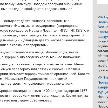
в по всему Стамбулу. Поводом послужил анонимный
ельные граждане сообщают о «подозрительной
МК-Ту
 шестьдесят девять человек, обвиняемых в
Военн
ываемого «Исламского государства» (запрещенная
Бельг
ское государство Ирака и Леванта», ИГИЛ, ИГ, ISIS или
прагм
и, кроме двух иностранцев, были взяты под стражу. В
выну
ать женщин и двадцать девять несовершеннолетних.
Визит
нялся в связях с террористами.
подпи
согла
ейды проводятся все чаще. Именно тогда, после
объяс
, в Турции было введено чрезвычайное положение.
росси
 находятся свыше пятидесяти тысяч человек. Многих
укреп
шемуся перевороту или связях с Рабочей Партией
промы
урции называет террористической организацией. Кого-то
МК-Ту
ым «Исламским Государством» - той самой
Почем
, долгое время игнорировали турецкие власти.
амери
турецкая полиция провела 1400 рейдов, задержав 1167
Турци
ости к террористическим организациям. Кроме них, за
Иран у
 взято под стражу 6890 человек.
америк
Персид