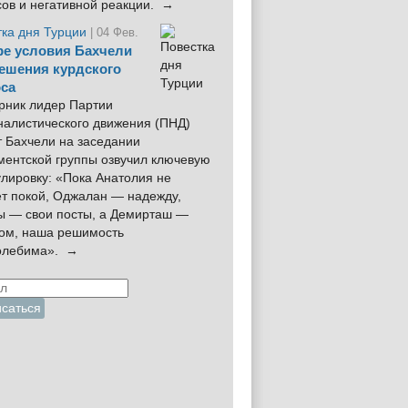
сов и негативной реакции. →
тка дня Турции
| 04 Фев.
е условия Бахчели
ешения курдского
са
рник лидер Партии
налистического движения (ПНД)
 Бахчели на заседании
ментской группы озвучил ключевую
лировку: «Пока Анатолия не
ёт покой, Оджалан — надежду,
ы — свои посты, а Демирташ —
дом, наша решимость
олебима». →