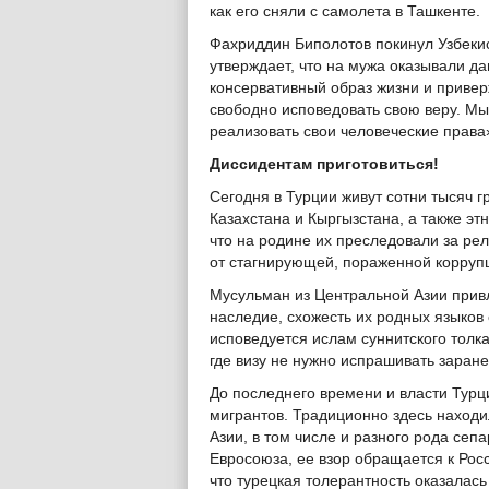
как его сняли с самолета в Ташкенте.
Фахриддин Биполотов покинул Узбекис
утверждает, что на мужа оказывали д
консервативный образ жизни и привер
свободно исповедовать свою веру. Мы
реализовать свои человеческие права»
Диссидентам приготовиться!
Сегодня в Турции живут сотни тысяч г
Казахстана и Кыргызстана, а также эт
что на родине их преследовали за рел
от стагнирующей, пораженной корруп
Мусульман из Центральной Азии прив
наследие, схожесть их родных языков с 
исповедуется ислам суннитского толка
где визу не нужно испрашивать заране
До последнего времени и власти Тур
мигрантов. Традиционно здесь наход
Азии, в том числе и разного рода сеп
Евросоюза, ее взор обращается к Росс
что турецкая толерантность оказалас