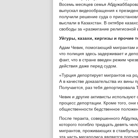
Восемь месяцев семья Абдужаббарова
выпускал видеообращения к президент
получили решение суда о приостанов
выслали в Казахстан. В октябре казах
свободы за «разжигание религиозной
Уйгуры, казахи, киргизы и прочие 
Адам Чевик, помогающий мигрантам из
что полиция здесь задерживает и деп
факт, что в стране введен режим чре
действия даже перед судом.
«Турция депортирует мигрантов на род
А в качестве доказательства их вины 
Получается, раз тебя депортировала 
Чевик и другие активисты используют 
процесс депортации. Кроме того, они 
общественности бедственное положен
После теракта, совершенного Абдулк
которого погибло тридцать девять чел
мигрантов, проживающих в стамбульск
эта часть мегаполиса является попул