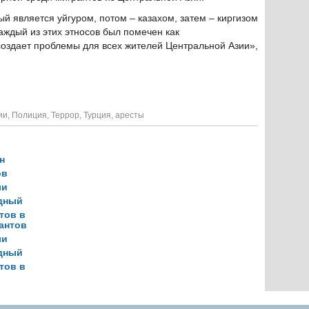
й является уйгуром, потом – казахом, затем – киргизом
каждый из этих этносов был помечен как
создает проблемы для всех жителей Центральной Азии»,
ии
,
Полиция
,
Террор
,
Турция
,
аресты
рантов
ли
дный
тов в