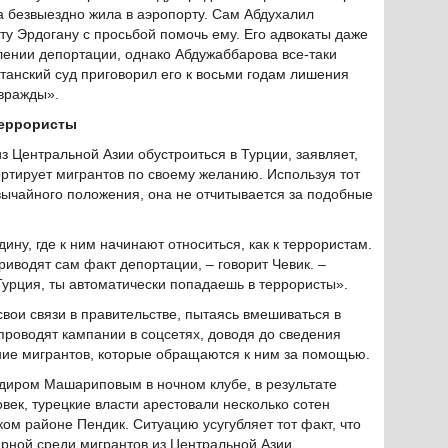
 безвыездно жила в аэропорту. Сам Абдухалил
у Эрдогану с просьбой помочь ему. Его адвокаты даже
лении депортации, однако Абдужаббарова все-таки
станский суд приговорил его к восьми годам лишения
 вражды».
террористы
 Центральной Азии обустроиться в Турции, заявляет,
ортирует мигрантов по своему желанию. Используя тот
звычайного положения, она не отчитывается за подобные
ину, где к ним начинают относиться, как к террористам.
приводят сам факт депортации, – говорит Чевик. –
Турция, ты автоматически попадаешь в террористы».
свои связи в правительстве, пытаясь вмешиваться в
проводят кампании в соцсетях, доводя до сведения
ие мигрантов, которые обращаются к ним за помощью.
адиром Машариповым в ночном клубе, в результате
овек, турецкие власти арестовали несколько сотен
ом районе Пендик. Ситуацию усугубляет тот факт, что
ярной среди мигрантов из Центральной Азии.