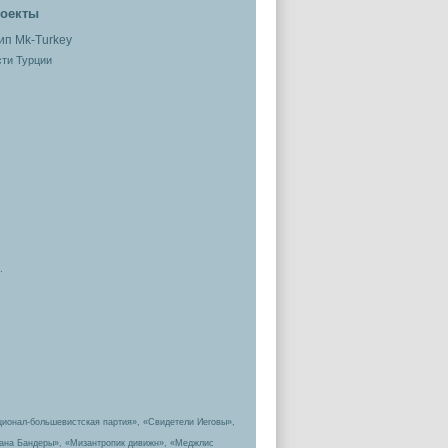
оекты
ти Турции
.
ционал-большевистская партия», «Свидетели Иеговы»,
пана Бандеры», «Мизантропик дивижн», «Меджлис