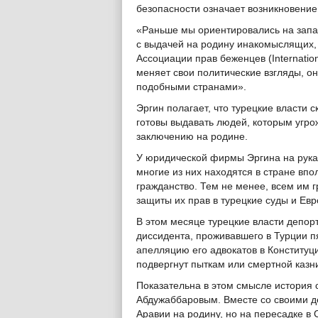
безопасности означает возникновение
«Раньше мы ориентировались на запад
с выдачей на родину инакомыслящих,
Ассоциации прав беженцев (Internation
меняет свои политические взгляды, он
подобными странами».
Эргин полагает, что турецкие власти 
готовы выдавать людей, которым угро
заключению на родине.
У юридической фирмы Эргина на руках
многие из них находятся в стране впо
гражданство. Тем не менее, всем им г
защиты их прав в турецкие суды и Евр
В этом месяце турецкие власти депо
диссидента, проживавшего в Турции пя
апелляцию его адвокатов в Конститу
подвергнут пыткам или смертной казн
Показательна в этом смысле история
Абдужаббаровым. Вместе со своими д
Аравии на родину, но на пересадке в