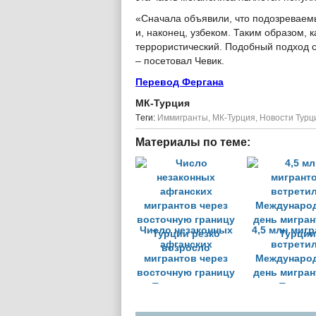
«Сначала объявили, что подозреваемы
и, наконец, узбеком. Таким образом, 
террористический. Подобный подход 
– посетовал Чевик.
Перевод Фергана
МК-Турция
Tеги:
Иммигранты
,
МК-Турция
,
Новости Турц
Материалы по теме:
Число незаконных
4,5 млн миг
афганских
встрети
мигрантов через
Междунаро
восточную границу
день мигран
Турции резко
Турции
возросло