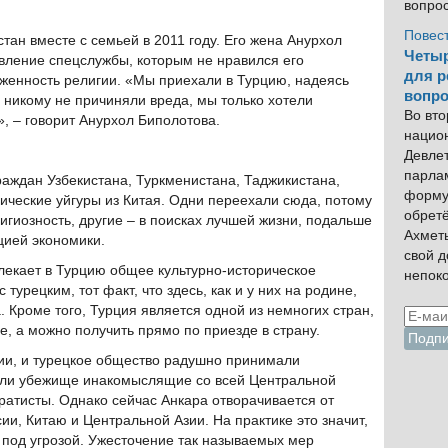
вопро
Повес
тан вместе с семьей в 2011 году. Его жена Анурхол
Четыр
авление спецслужбы, которым не нравился его
для р
женность религии. «Мы приехали в Турцию, надеясь
вопро
 никому не причиняли вреда, мы только хотели
Во вто
, – говорит Анурхол Биполотова.
нацио
Девлет
парла
раждан Узбекистана, Туркменистана, Таджикистана,
форму
нические уйгуры из Китая. Одни переехали сюда, потому
обрет
игиозность, другие – в поисках лучшей жизни, подальше
Ахмет
цией экономики.
свой 
лекает в Турцию общее культурно-историческое
непок
турецким, тот факт, что здесь, как и у них на родине,
. Кроме того, Турция является одной из немногих стран,
е, а можно получить прямо по приезде в страну.
ции, и турецкое общество радушно принимали
или убежище инакомыслящие со всей Центральной
аратисты. Однако сейчас Анкара отворачивается от
ии, Китаю и Центральной Азии. На практике это значит,
ь под угрозой. Ужесточение так называемых мер