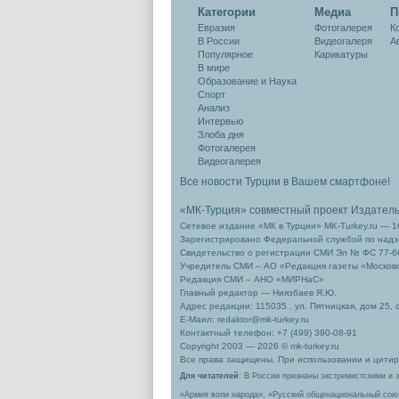
Категории
Медиа
П
Евразия
Фотогалерея
К
В России
Видеогалеря
А
Популярное
Карикатуры
В мире
Образование и Наука
Спорт
Анализ
Интервью
Злоба дня
Фотогалерея
Видеогалерея
Все новости Турции в Вашем смартфоне!
«МК-Турция» совместный проект Издател
Сетевое издание «МК в Турции» MK-Turkey.ru — 1
Зарегистрировано Федеральной службой по надзо
Свидетельство о регистрации СМИ Эл № ФС 77-66
Учредитель СМИ – АО «Редакция газеты «Москов
Редакция СМИ – АНО «МИРНаС»
Главный редактор — Ниязбаев Я.Ю.
Адрес редакции: 115035 , ул. Пятницкая, дом 25, 
Е-Маил: redaktor@mk-turkey.ru
Контактный телефон: +7 (499) 390-08-91
Copyright 2003 — 2026 © mk-turkey.ru
Все права защищены. При использовании и цитиро
Для читателей
: В России признаны экстремистскими и 
«Армия воли народа», «Русский общенациональный сою