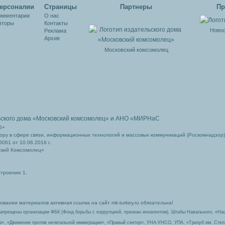
ерсоналии
Cтраницы
Партнеры
Пр
омментарии
О нас
вторы
Контакты
Новос
Реклама
Архив
Московский комсомолец
ьского дома
«Московский комсомолец»
и АНО «МИРНаС
6+
ру в сфере связи, информационных технологий и массовых коммуникаций (Роскомнадзор)
061 от 10.06.2016 г.
ский Комсомолец»
строение 1.
вании материалов активная ссылка на сайт mk-turkey.ru обязательна!
запрещены организации ФБК (Фонд борьбы с коррупцией, признан иноагентом), Штабы Навального, «На
з», «Движение против нелегальной иммиграции», «Правый сектор», УНА-УНСО, УПА, «Тризуб им. Сте