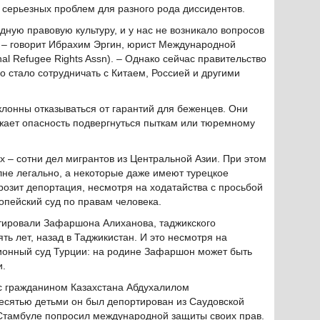
 серьезных проблем для разного рода диссидентов.
ную правовую культуру, и у нас не возникало вопросов
 – говорит Ибрахим Эргин, юрист Международной
al Refugee Rights Assn). – Однако сейчас правительство
о стало сотрудничать с Китаем, Россией и другими
склонны отказываться от гарантий для беженцев. Они
жает опасность подвергнуться пыткам или тюремному
 – сотни дел мигрантов из Центральной Азии. При этом
лне легально, а некоторые даже имеют турецкое
розит депортация, несмотря на ходатайства с просьбой
опейский суд по правам человека.
ртировали Зафаршона Алиханова, таджикского
ть лет, назад в Таджикистан. И это несмотря на
ционный суд Турции: на родине Зафаршон может быть
и.
 с гражданином Казахстана Абдухалилом
есятью детьми он был депортирован из Саудовской
 Стамбуле попросил международной защиты своих прав.