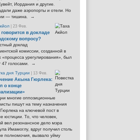
увейт, Иордания и другие.
дали даже аэропорты и отели. Но
ции — тишина. →
Акйол
| 23 Фев.
 говорится в докладе
рдскому вопросу?
стный доклад
ентской комиссии, созданной в
х «процесса урегулирования», был
т 47 голосами. →
тка дня Турции
| 13 Фев.
чение Акына Гюрлека:
л о конце
ализации»
 дни многие оппозиционные
нисты пишут на тему назначения
Гюрлека на ключевой пост в
е юстиции. То, что человек,
ый вел резонансное дело мэра
ла Имамоглу, вдруг получил столь
ие полномочия, вызвало уйму