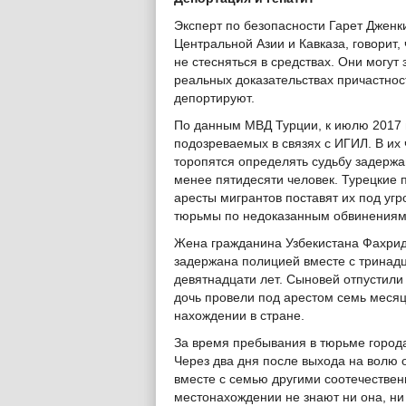
Эксперт по безопасности Гарет Дженк
Центральной Азии и Кавказа, говорит
не стесняться в средствах. Они могут
реальных доказательствах причастнос
депортируют.
По данным МВД Турции, к июлю 2017 г
подозреваемых в связях с ИГИЛ. В их 
торопятся определять судьбу задерж
менее пятидесяти человек. Турецкие 
аресты мигрантов поставят их под угр
тюрьмы по недоказанным обвинениям
Жена гражданина Узбекистана Фахрид
задержана полицией вместе с тринад
девятнадцати лет. Сыновей отпустили 
дочь провели под арестом семь месяце
нахождении в стране.
За время пребывания в тюрьме города
Через два дня после выхода на волю о
вместе с семью другими соотечествен
местонахождении не знают ни она, ни е