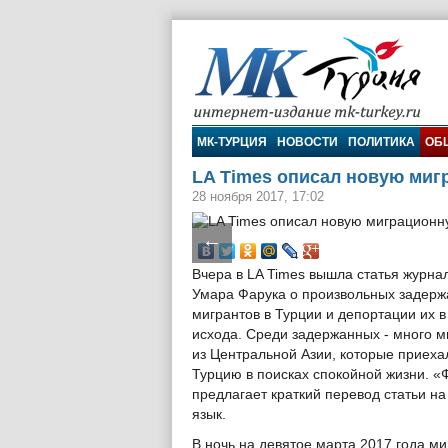
МК-Турция
МК-ТУРЦИЯ
НОВОСТИ
ПОЛИТИКА
ОБ
LA Times описал новую миг
28 ноября 2017, 17:02
←
Вчера в LA Times вышла статья журна
Умара Фарука о произвольных задерж
мигрантов в Турции и депортации их в
исхода. Среди задержанных - много м
из Центральной Азии, которые приеха
Турцию в поисках спокойной жизни. «
предлагает краткий перевод статьи на
язык.
В ночь на девятое марта 2017 года м