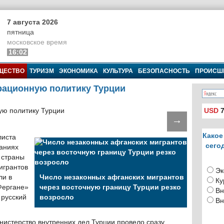
7 августа 2026
пятница
московское время
16:02
ЩЕСТВО
ТУРИЗМ
ЭКОНОМИКА
КУЛЬТУРА
БЕЗОПАСНОСТЬ
ПРОИСШ
рационную политику Турции
USD
7
→
Какое
листа
сего
аниях
 страны
игрантов
Эк
ли в
Число незаконных афганских мигрантов
Ку
Фергане»
через восточную границу Турции резко
Вн
 русский
возросло
Вн
инистерство внутренних дел Турции провело сразу