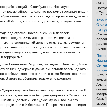
ОАЭ, К
инс, работающий в Стамбуле при Институте
Постра
, что чрезвычайное положение позволяет органам власти
в Тур
 забрасывать свою сеть как угодно широко и не думать о
Таха 
ти к ИГИЛ тех, кого они задерживают, осуждают или
О чём
по ку
ода под стражей находились 9350 человек,
Совме
число входило 3840 иностранцев. Но власти не
парлам
анных: на сегодняшний день по этим делам осуждены
рамка
правозащитные организации опасаются, что тотальные
приня
озу депортации в страны, где их пытают и сажают в
Повес
 в терроризме.
Назна
дина Биполотова Анурхол, живущая в Стамбуле, была
Сигна
цатилетней дочерью и двумя сыновьями восемнадцати и
«норм
на свободу через две недели, а сама Биполотова и ее
В эти
в. В итоге их обвинили только в незаконном
колум
Акына 
систем
 Эдирне Анурхол Биполотова заразилась гепатитом B.
котор
на узнала, что ее муж был депортирован в Узбекистан
Стамбу
никами. О дальнейшей судьбе мужа и точном его
высок
го родители в Узбекистане. Говорят, что кто-то видел,