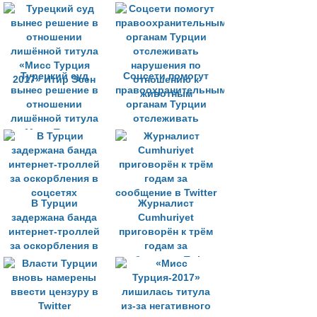
Турецкий суд
Соцсети помогут
вынес решение в
правоохранительным
отношении
органам Турции
лишённой титула
отслеживать
«Мисс Турция
нарушения по
2017» Итир Эсен
отношению к
животным
В Турции
Журналист
задержана банда
Cumhuriyet
интернет-троллей
приговорён к трём
за оскорбления в
годам за
соцсетях
сообщение в Twitter