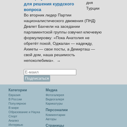
для решения курдского
вопроса
Во вторник лидер Партии
националистического движения (ПНД)
Девлет Бахчели на заседании
парламентской группы озвучил ключевую
формулировку: «Пока Анатолия не
обретёт покой, Оджалан — надежду,
Ахметы — свои посты, а Демирташ —
свой дом, наша решимость
непоколебима». →
Категории
Медиа
Евразия
Фотогалерея
В России
Видеогалеря
Популярное
Карикатуры
В мире
Персоналии
Образование и Наука
Комментарии
Спорт
Авторы
Анализ
Интервью
Cтраницы