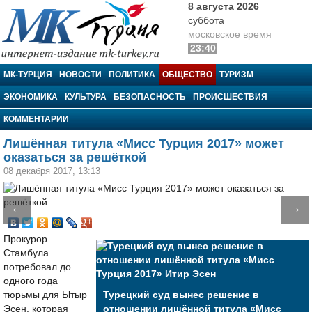
8 августа 2026
суббота
московское время
23:40
МК-Турция
МК-ТУРЦИЯ
НОВОСТИ
ПОЛИТИКА
ОБЩЕСТВО
ТУРИЗМ
ЭКОНОМИКА
КУЛЬТУРА
БЕЗОПАСНОСТЬ
ПРОИСШЕСТВИЯ
КОММЕНТАРИИ
Лишённая титула «Мисс Турция 2017» может
оказаться за решёткой
08 декабря 2017, 13:13
←
→
Прокурор
Стамбула
потребовал до
одного года
тюрьмы для Ытыр
Турецкий суд вынес решение в
Эсен, которая
отношении лишённой титула «Мисс