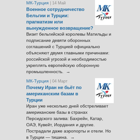
МК-Турция
| 14 Май
Военное сотрудничество
Бельгии и Турции:
прагматизм или
вынужденное возвращение?
Визит бельгийской королевы Матильды и
подписание девяти оборонных
соглашений с Турцией официально
объясняют двумя главными причинами:
российской угрозой и необходимостью
укреплять европейскую оборонную
промышленность. →
МК-Турция
| 04 Март
Почему Иран не бьёт по
американским базам в
Турции
Иран уже несколько дней обстреливает
американские базы в странах
Персидского залива: Бахрейн, Катар,
ОАЭ, Кувейт, Иордания и другие.
Пострадали даже аэропорты и отели. Но
в Турции — тишина. →