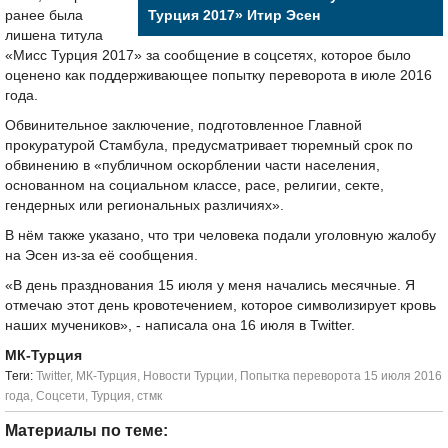
ранее была
Турция 2017» Итир Эсен
лишена титула
«Мисс Турция 2017» за сообщение в соцсетях, которое было
оценено как поддерживающее попытку переворота в июле 2016
года.
Обвинительное заключение, подготовленное Главной
прокуратурой Стамбула, предусматривает тюремный срок по
обвинению в «публичном оскорблении части населения,
основанном на социальном классе, расе, религии, секте,
гендерных или региональных различиях».
В нём также указано, что три человека подали уголовную жалобу
на Эсен из-за её сообщения.
«В день празднования 15 июля у меня начались месячные. Я
отмечаю этот день кровотечением, которое символизирует кровь
наших мучеников», - написала она 16 июля в Twitter.
МК-Турция
Tеги:
Twitter
,
МК-Турция
,
Новости Турции
,
Попытка переворота 15 июля 2016
года
,
Соцсети
,
Турция
,
стмк
Материалы по теме: