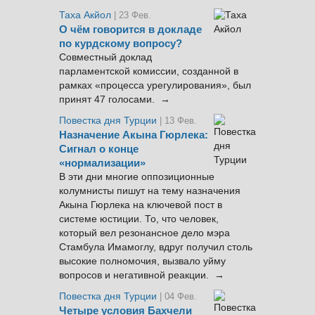
Таха Акйол
| 23 Фев.
О чём говорится в докладе
по курдскому вопросу?
Совместный доклад
парламентской комиссии, созданной в
рамках «процесса урегулирования», был
принят 47 голосами. →
Повестка дня Турции
| 13 Фев.
Назначение Акына Гюрлека:
Сигнал о конце
«нормализации»
В эти дни многие оппозиционные
колумнисты пишут на тему назначения
Акына Гюрлека на ключевой пост в
системе юстиции. То, что человек,
который вел резонансное дело мэра
Стамбула Имамоглу, вдруг получил столь
высокие полномочия, вызвало уйму
вопросов и негативной реакции. →
Повестка дня Турции
| 04 Фев.
Четыре условия Бахчели