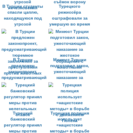
В Турции студенты
Турецкого
спасли цаплю,
режиссёра
находящуюся под
оштрафовали за
угрозой
умершую во время
исчезновения
съёмок ворону
В Турции
Минюст Турции
предложен
подготовил закон,
законопроект,
ужесточающий
предусматривающий
наказание за
тюремное
жестокое
заключение за
обращение с
преступления
животными
против животных
Турецкий
Турецкая полиция
банковский
использует
регулятор принял
«нацистские
меры против
методы» в борьбе