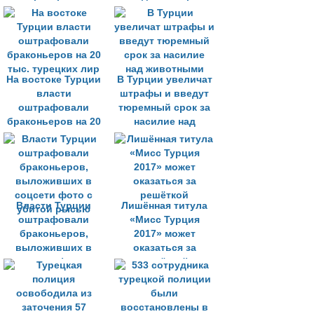
нелегальных
с движением
ставок
Гюлена
На востоке Турции
В Турции увеличат
власти
штрафы и введут
оштрафовали
тюремный срок за
браконьеров на 20
насилие над
тыс. турецких лир
животными
Власти Турции
Лишённая титула
оштрафовали
«Мисс Турция
браконьеров,
2017» может
выложивших в
оказаться за
соцсети фото с
решёткой
убитой рысью