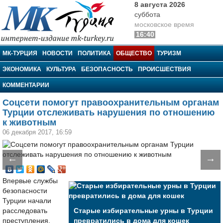
8 августа 2026
суббота
московское время
16:40
МК-Турция
МК-ТУРЦИЯ
НОВОСТИ
ПОЛИТИКА
ОБЩЕСТВО
ТУРИЗМ
ЭКОНОМИКА
КУЛЬТУРА
БЕЗОПАСНОСТЬ
ПРОИСШЕСТВИЯ
КОММЕНТАРИИ
Соцсети помогут правоохранительным органам
Турции отслеживать нарушения по отношению
к животным
06 декабря 2017, 16:59
←
→
Впервые службы
безопасности
Турции начали
расследовать
Старые избирательные урны в Турции
преступления,
превратились в дома для кошек