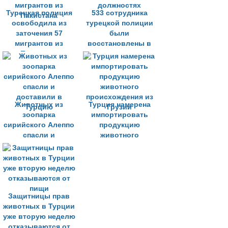
Турецкая полиция
533 сотрудника
освободила из
турецкой полиции
заточения 57
были
мигрантов из
восстановлены в
Пакистана
должностях
Животных из
Турция намерена
зоопарка
импортировать
сирийского Алеппо
продукцию
спасли и
животного
доставили в
происхождения из
Турцию
Грузии
Защитницы прав
животных в Турции
уже вторую неделю
отказываются от