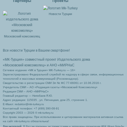
Партнеры
Проекты
Новости Турции
Московский комсомолец
Все новости Турции в Вашем смартфоне!
«МК-Турция» совместный проект Издательского дома
«Московский комсомолец»
и АНО «МИРНаС
Сетевое издание «МК в Турции» MK-Turkey.ru — 16+
Зарегистрировано Федеральной службой по надзору в сфере связи, информационных
технологий и массовых коммуникаций (Роскомнадзор).
Свидетельство о регистрации СМИ Эл № ФС 77-66061 от 10.06.2016 г.
Учредитель СМИ – АО «Редакция газеты «Московский Комсомолец»
Редакция СМИ – АНО «МИРНаС»
Главный редактор — Ниязбаев Я.Ю.
Адрес редакции: 115035 , ул. Пятницкая, дом 25, строение 1.
Е-Маил: redaktor@mk-turkey.ru
Контактный телефон: +7 (499) 390-08-91
Copyright 2003 — 2026 © mk-turkey.ru
Все права защищены. При использовании и цитировании материалов активная ссылка
на сайт mk-turkey.ru обязательна!
Для читателей
: В России признаны экстремистскими и запрещены организации ФБК (Фонд борьбы