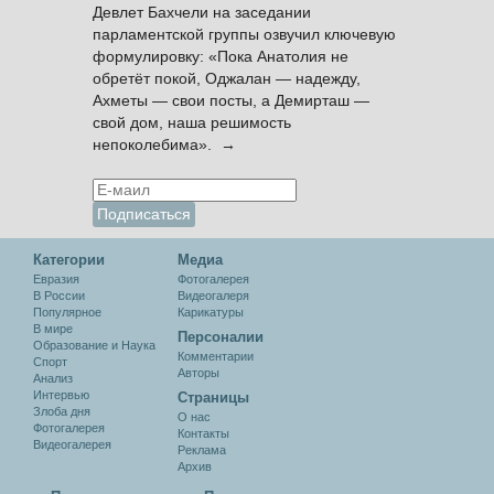
Девлет Бахчели на заседании
парламентской группы озвучил ключевую
формулировку: «Пока Анатолия не
обретёт покой, Оджалан — надежду,
Ахметы — свои посты, а Демирташ —
свой дом, наша решимость
непоколебима». →
Категории
Медиа
Евразия
Фотогалерея
В России
Видеогалеря
Популярное
Карикатуры
В мире
Персоналии
Образование и Наука
Комментарии
Спорт
Авторы
Анализ
Интервью
Cтраницы
Злоба дня
О нас
Фотогалерея
Контакты
Видеогалерея
Реклама
Архив