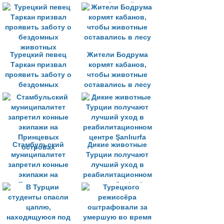
дома для кошек
сообщений в
социальных сетях
Турецкий певец
Жители Бодрума
Таркан призвал
кормят кабанов,
проявить заботу о
чтобы животные
бездомных
оставались в лесу
животных
Стамбульский
Дикие животные
муниципалитет
Турции получают
запретил конные
лучший уход в
экипажи на
реабилитационном
Принцевых
центре Şanlıurfa
островах