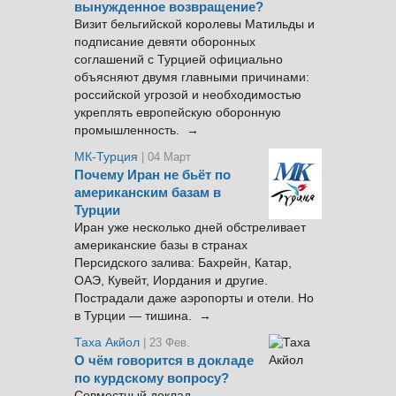
вынужденное возвращение?
Визит бельгийской королевы Матильды и
подписание девяти оборонных
соглашений с Турцией официально
объясняют двумя главными причинами:
российской угрозой и необходимостью
укреплять европейскую оборонную
промышленность. →
МК-Турция
| 04 Март
Почему Иран не бьёт по
американским базам в
Турции
Иран уже несколько дней обстреливает
американские базы в странах
Персидского залива: Бахрейн, Катар,
ОАЭ, Кувейт, Иордания и другие.
Пострадали даже аэропорты и отели. Но
в Турции — тишина. →
Таха Акйол
| 23 Фев.
О чём говорится в докладе
по курдскому вопросу?
Совместный доклад